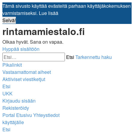
Tämä sivusto käyttää evästeitä parhaan käyttäjäkokemuksen
varmistamiseksi.
Lue lisää
Selvä!
rintamamiestalo.fi
Olkaa hyvät. Sana on vapaa.
Hyppää sisältöön
Etsi
Tarkennettu haku
Pikalinkit
Vastaamattomat aiheet
Aktiiviset viestiketjut
Etsi
UKK
Kirjaudu sisään
Rekisteröidy
Portal
Etusivu
Yhteystiedot
käyttäjälle
Etsi