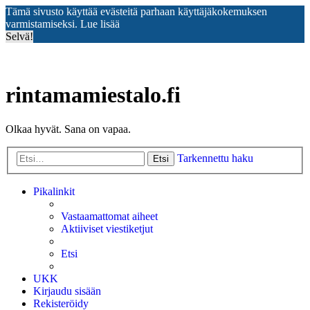
Tämä sivusto käyttää evästeitä parhaan käyttäjäkokemuksen
varmistamiseksi.
Lue lisää
Selvä!
rintamamiestalo.fi
Olkaa hyvät. Sana on vapaa.
Tarkennettu haku
Etsi
Pikalinkit
Vastaamattomat aiheet
Aktiiviset viestiketjut
Etsi
UKK
Kirjaudu sisään
Rekisteröidy