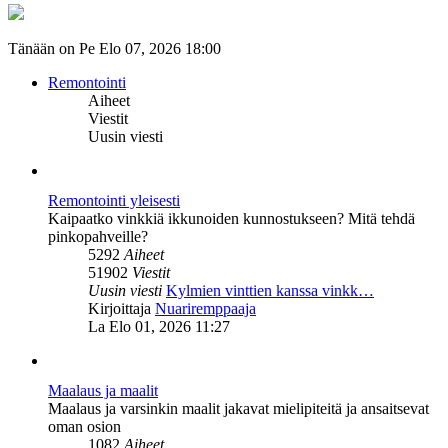
Tänään on Pe Elo 07, 2026 18:00
Remontointi
Aiheet
Viestit
Uusin viesti
Remontointi yleisesti
Kaipaatko vinkkiä ikkunoiden kunnostukseen? Mitä tehdä
pinkopahveille?
5292
Aiheet
51902
Viestit
Uusin viesti
Kylmien vinttien kanssa vinkk…
Näytä
Kirjoittaja
Nuariremppaaja
uusin
La Elo 01, 2026 11:27
viesti
Maalaus ja maalit
Maalaus ja varsinkin maalit jakavat mielipiteitä ja ansaitsevat
oman osion
1082
Aiheet