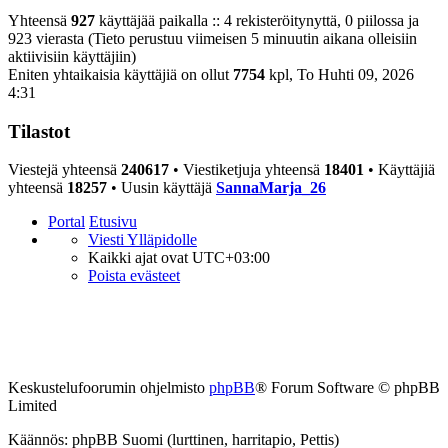
Yhteensä
927
käyttäjää paikalla :: 4 rekisteröitynyttä, 0 piilossa ja
923 vierasta (Tieto perustuu viimeisen 5 minuutin aikana olleisiin
aktiivisiin käyttäjiin)
Eniten yhtaikaisia käyttäjiä on ollut
7754
kpl, To Huhti 09, 2026
4:31
Tilastot
Viestejä yhteensä
240617
• Viestiketjuja yhteensä
18401
• Käyttäjiä
yhteensä
18257
• Uusin käyttäjä
SannaMarja_26
Portal
Etusivu
Viesti Ylläpidolle
Kaikki ajat ovat
UTC+03:00
Poista evästeet
Keskustelufoorumin ohjelmisto
phpBB
® Forum Software © phpBB
Limited
Käännös: phpBB Suomi (lurttinen, harritapio, Pettis)