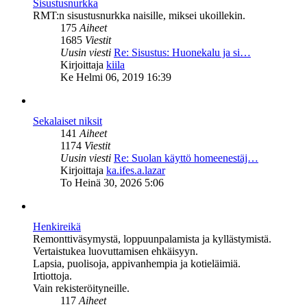
Sisustusnurkka
RMT:n sisustusnurkka naisille, miksei ukoillekin.
175
Aiheet
1685
Viestit
Uusin viesti
Re: Sisustus: Huonekalu ja si…
Näytä
Kirjoittaja
kiila
uusin
Ke Helmi 06, 2019 16:39
viesti
Sekalaiset niksit
141
Aiheet
1174
Viestit
Uusin viesti
Re: Suolan käyttö homeenestäj…
Näytä
Kirjoittaja
ka.ifes.a.lazar
uusin
To Heinä 30, 2026 5:06
viesti
Henkireikä
Remonttiväsymystä, loppuunpalamista ja kyllästymistä.
Vertaistukea luovuttamisen ehkäisyyn.
Lapsia, puolisoja, appivanhempia ja kotieläimiä.
Irtiottoja.
Vain rekisteröityneille.
117
Aiheet