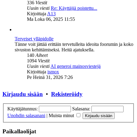
336
Viestit
Uusin viesti
Re: Käyttäjiä poistettu...
Näytä
Kirjoittaja
A13
uusin
Ma Loka 06, 2025 11:55
viesti
Terveiset ylläpidolle
Tänne voit jättää erittäin tervetulleita ideoita foorumin ja koko
sivuston kehittämiseksi. Heitä ajatuksella.
140
Aiheet
1094
Viestit
Uusin viesti
AI generoi mainosviestejä
Näytä
Kirjoittaja
ismox
uusin
Pe Heinä 31, 2026 7:26
viesti
Kirjaudu sisään
•
Rekisteröidy
Käyttäjätunnus:
Salasana:
Unohdin salasanani
|
Muista minut
Paikallaolijat