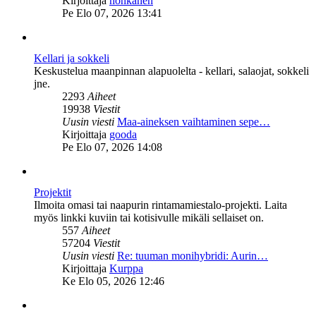
Kirjoittaja
honkanen
uusin
Pe Elo 07, 2026 13:41
viesti
Kellari ja sokkeli
Keskustelua maanpinnan alapuolelta - kellari, salaojat, sokkeli
jne.
2293
Aiheet
19938
Viestit
Uusin viesti
Maa-aineksen vaihtaminen sepe…
Näytä
Kirjoittaja
gooda
uusin
Pe Elo 07, 2026 14:08
viesti
Projektit
Ilmoita omasi tai naapurin rintamamiestalo-projekti. Laita
myös linkki kuviin tai kotisivulle mikäli sellaiset on.
557
Aiheet
57204
Viestit
Uusin viesti
Re: tuuman monihybridi: Aurin…
Näytä
Kirjoittaja
Kurppa
uusin
Ke Elo 05, 2026 12:46
viesti