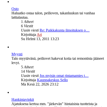
Osto
Haluatko ostaa talon, peilioven, takanluukun tai vanhaa
lattialautaa.
1
Aiheet
6
Viestit
Uusin viesti
Re: Paikkakunta ilmoituksen o…
Näytä
Kirjoittaja
Ari
uusin
Su Helmi 13, 2011 13:23
viesti
Myynti
Talo myytävänä, peiliovet hakevat kotia tai remontista jääneet
levyt.
5
Aiheet
14
Viestit
Uusin viesti
Jos myisin omat rintamamies t…
Näytä
Kirjoittaja
Kauppakeskus Sello
uusin
Ma Kesä 22, 2026 23:12
viesti
Hankintavinkit
Ajatuksena kertoa mm. "järkevän" hintaisista tuotteista ja