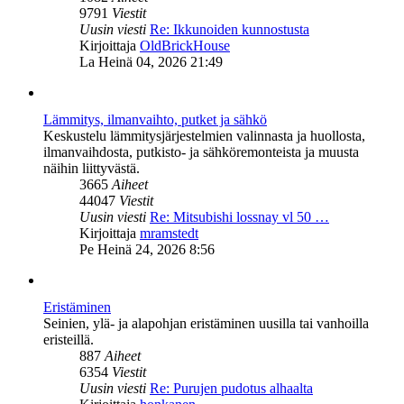
9791
Viestit
Uusin viesti
Re: Ikkunoiden kunnostusta
Näytä
Kirjoittaja
OldBrickHouse
uusin
La Heinä 04, 2026 21:49
viesti
Lämmitys, ilmanvaihto, putket ja sähkö
Keskustelu lämmitysjärjestelmien valinnasta ja huollosta,
ilmanvaihdosta, putkisto- ja sähköremonteista ja muusta
näihin liittyvästä.
3665
Aiheet
44047
Viestit
Uusin viesti
Re: Mitsubishi lossnay vl 50 …
Näytä
Kirjoittaja
mramstedt
uusin
Pe Heinä 24, 2026 8:56
viesti
Eristäminen
Seinien, ylä- ja alapohjan eristäminen uusilla tai vanhoilla
eristeillä.
887
Aiheet
6354
Viestit
Uusin viesti
Re: Purujen pudotus alhaalta
Näytä