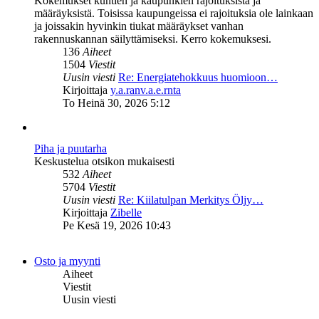
Kokemukset kuntien ja kaupunkien rajoituksista ja
määräyksistä. Toisissa kaupungeissa ei rajoituksia ole lainkaan
ja joissakin hyvinkin tiukat määräykset vanhan
rakennuskannan säilyttämiseksi. Kerro kokemuksesi.
136
Aiheet
1504
Viestit
Uusin viesti
Re: Energiatehokkuus huomioon…
Näytä
Kirjoittaja
y.a.ranv.a.e.rnta
uusin
To Heinä 30, 2026 5:12
viesti
Piha ja puutarha
Keskustelua otsikon mukaisesti
532
Aiheet
5704
Viestit
Uusin viesti
Re: Kiilatulpan Merkitys Öljy…
Näytä
Kirjoittaja
Zibelle
uusin
Pe Kesä 19, 2026 10:43
viesti
Osto ja myynti
Aiheet
Viestit
Uusin viesti