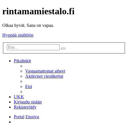
rintamamiestalo.fi
Olkaa hyvät. Sana on vapaa.
Hyppää sisältöön
Tarkennettu
Etsi
haku
Pikalinkit
Vastaamattomat aiheet
Aktiiviset viestiketjut
Etsi
UKK
Kirjaudu sisään
Rekisteröidy
Portal
Etusivu
Etsi