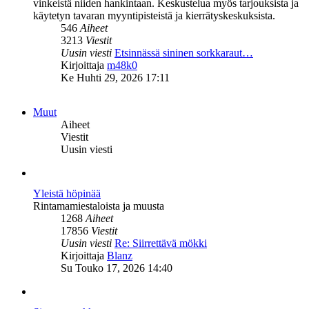
vinkeistä niiden hankintaan. Keskustelua myös tarjouksista ja
käytetyn tavaran myyntipisteistä ja kierrätyskeskuksista.
546
Aiheet
3213
Viestit
Uusin viesti
Etsinnässä sininen sorkkaraut…
Näytä
Kirjoittaja
m48k0
uusin
Ke Huhti 29, 2026 17:11
viesti
Muut
Aiheet
Viestit
Uusin viesti
Yleistä höpinää
Rintamamiestaloista ja muusta
1268
Aiheet
17856
Viestit
Uusin viesti
Re: Siirrettävä mökki
Näytä
Kirjoittaja
Blanz
uusin
Su Touko 17, 2026 14:40
viesti