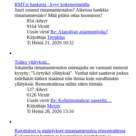
RMT:n hankinta - kysy kokeneemmilta
Juuri ostanut rintamamiestalon? Aikeissa hankkia
rintamamiestalo? Mitä pitäisi ottaa huomioon?
854
Aiheet
9164
Viestit
Uusin viesti
Re: Alapohjan asiantuntijoita?
Näytä
Kirjoittaja
Tremblus
uusin
Ti Heinä 21, 2026 10:32
viesti
Tuliko yllätyksiä...
Jokaiselta rintamamiestalon omistajalta on varmasti monesti
kysytty: "Löytyikö yllätyksiä". Vanhat talot saattavat joskus
todellakin kätkeä sisäänsä niin iloisia kuin surullisiakin
yllätyksiä. Remontoidessa niihin sitten törmää.
537
Aiheet
6126
Viestit
Uusin viesti
Re: Kellariportaikon paneelin…
Näytä
Kirjoittaja
Mezris
uusin
Ti Heinä 28, 2026 13:16
viesti
Rajoitukset ja määräykset rintamamiestaloa remontoidessa