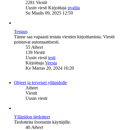
2281
Viestit
Näytä
Uusin viesti
Kirjoittaja
pvalila
uusin
Su Maalis 09, 2025 12:59
viesti
Testaus
Tänne saa vapaasti testata viestien kirjoittamista. Viestit
poistuvat automaattisesti.
55
Aiheet
139
Viestit
Uusin viesti
testi
Näytä
Kirjoittaja
Veesta
uusin
Ke Marras 20, 2024 16:20
viesti
Ohjeet ja terveiset ylläpidolle
Aiheet
Viestit
Uusin viesti
Ylläpidon tiedotteet
Tiedotteita foorumin käyttäjille.
40
Aiheet