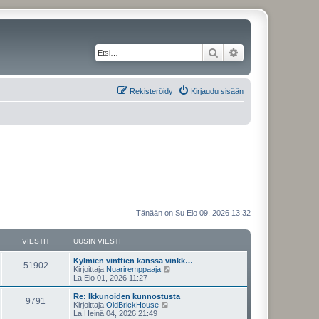
Etsi
Tarkennettu haku
Rekisteröidy
Kirjaudu sisään
Tänään on Su Elo 09, 2026 13:32
VIESTIT
UUSIN VIESTI
Kylmien vinttien kanssa vinkk…
51902
N
Kirjoittaja
Nuariremppaaja
ä
La Elo 01, 2026 11:27
y
t
Re: Ikkunoiden kunnostusta
9791
ä
N
Kirjoittaja
OldBrickHouse
u
ä
La Heinä 04, 2026 21:49