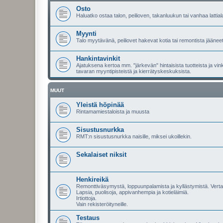
Osto
Haluatko ostaa talon, peilioven, takanluukun tai vanhaa lattial
Myynti
Talo myytävänä, peiliovet hakevat kotia tai remontista jääneet
Hankintavinkit
Ajatuksena kertoa mm. "järkevän" hintaisista tuotteista ja vi
tavaran myyntipisteistä ja kierrätyskeskuksista.
MUUT
Yleistä höpinää
Rintamamiestaloista ja muusta
Sisustusnurkka
RMT:n sisustusnurkka naisille, miksei ukoillekin.
Sekalaiset niksit
Henkireikä
Remonttiväsymystä, loppuunpalamista ja kyllästymistä. Vert
Lapsia, puolisoja, appivanhempia ja kotieläimiä.
Irtiottoja.
Vain rekisteröityneille.
Testaus