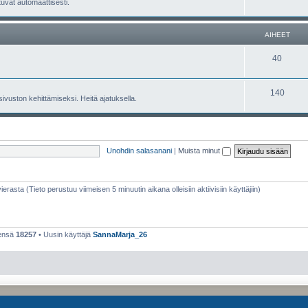
tuvat automaattisesti.
AIHEET
40
140
 sivuston kehittämiseksi. Heitä ajatuksella.
Unohdin salasanani
|
Muista minut
vierasta (Tieto perustuu viimeisen 5 minuutin aikana olleisiin aktiivisiin käyttäjiin)
eensä
18257
• Uusin käyttäjä
SannaMarja_26
Keskustelufoorumin ohjelmisto
phpBB
® Forum Software © phpBB Limited