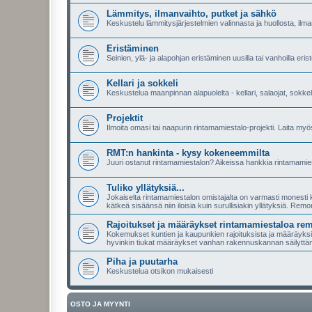
Lämmitys, ilmanvaihto, putket ja sähkö
Keskustelu lämmitysjärjestelmien valinnasta ja huollosta, ilma
Eristäminen
Seinien, ylä- ja alapohjan eristäminen uusilla tai vanhoilla eriste
Kellari ja sokkeli
Keskustelua maanpinnan alapuolelta - kellari, salaojat, sokkeli
Projektit
Ilmoita omasi tai naapurin rintamamiestalo-projekti. Laita myös l
RMT:n hankinta - kysy kokeneemmilta
Juuri ostanut rintamamiestalon? Aikeissa hankkia rintamamies
Tuliko yllätyksiä...
Jokaiselta rintamamiestalon omistajalta on varmasti monesti ky
kätkeä sisäänsä niin iloisia kuin surullisiakin yllätyksiä. Remo
Rajoitukset ja määräykset rintamamiestaloa re
Kokemukset kuntien ja kaupunkien rajoituksista ja määräyksist
hyvinkin tiukat määräykset vanhan rakennuskannan säilyttä
Piha ja puutarha
Keskustelua otsikon mukaisesti
OSTO JA MYYNTI