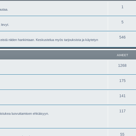
1
autaa.
5
 levyt.
546
nkeistä niiden hankintaan. Keskustelua myös tarjouksista ja käytetyn
AIHEET
1268
175
141
117
aistukea luovuttamisen ehkäisyyn.
55