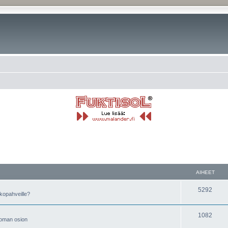
AIHEET
5292
kopahveille?
1082
t oman osion