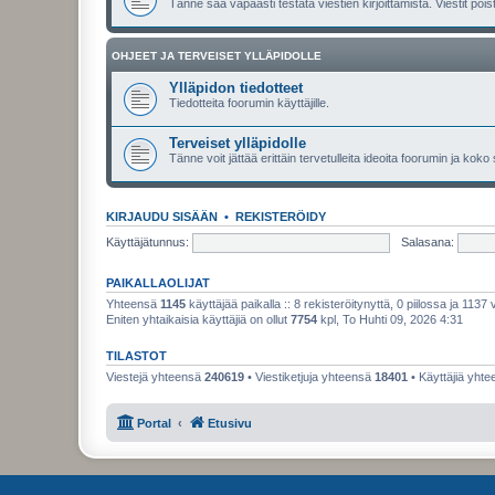
Tänne saa vapaasti testata viestien kirjoittamista. Viestit pois
OHJEET JA TERVEISET YLLÄPIDOLLE
Ylläpidon tiedotteet
Tiedotteita foorumin käyttäjille.
Terveiset ylläpidolle
Tänne voit jättää erittäin tervetulleita ideoita foorumin ja koko
KIRJAUDU SISÄÄN
•
REKISTERÖIDY
Käyttäjätunnus:
Salasana:
PAIKALLAOLIJAT
Yhteensä
1145
käyttäjää paikalla :: 8 rekisteröitynyttä, 0 piilossa ja 1137 
Eniten yhtaikaisia käyttäjiä on ollut
7754
kpl, To Huhti 09, 2026 4:31
TILASTOT
Viestejä yhteensä
240619
• Viestiketjuja yhteensä
18401
• Käyttäjiä yht
Portal
Etusivu