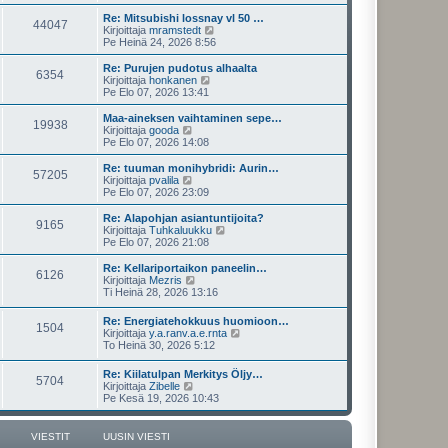
u
y
s
t
Re: Mitsubishi lossnay vl 50 …
44047
i
ä
N
Kirjoittaja
mramstedt
n
u
ä
Pe Heinä 24, 2026 8:56
v
u
y
i
s
t
Re: Purujen pudotus alhaalta
e
6354
i
ä
N
Kirjoittaja
honkanen
s
n
u
ä
Pe Elo 07, 2026 13:41
t
v
u
y
i
i
s
t
Maa-aineksen vaihtaminen sepe…
e
19938
i
ä
N
Kirjoittaja
gooda
s
n
u
ä
Pe Elo 07, 2026 14:08
t
v
u
y
i
i
s
t
Re: tuuman monihybridi: Aurin…
e
57205
i
ä
N
Kirjoittaja
pvalila
s
n
u
ä
Pe Elo 07, 2026 23:09
t
v
u
y
i
i
s
t
Re: Alapohjan asiantuntijoita?
e
9165
i
ä
N
Kirjoittaja
Tuhkaluukku
s
n
u
ä
Pe Elo 07, 2026 21:08
t
v
u
y
i
i
s
t
Re: Kellariportaikon paneelin…
e
6126
i
ä
N
Kirjoittaja
Mezris
s
n
u
ä
Ti Heinä 28, 2026 13:16
t
v
u
y
i
i
s
t
Re: Energiatehokkuus huomioon…
e
i
1504
ä
N
Kirjoittaja
y.a.ranv.a.e.rnta
s
n
u
ä
To Heinä 30, 2026 5:12
t
v
u
y
i
i
s
t
e
Re: Kiilatulpan Merkitys Öljy…
i
5704
ä
N
s
Kirjoittaja
Zibelle
n
u
ä
t
Pe Kesä 19, 2026 10:43
v
u
y
i
i
s
t
e
i
ä
s
VIESTIT
UUSIN VIESTI
n
u
t