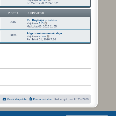
Kirjoittaja
Veesta
i
i
i
ä
Ke Marras 20, 2024 16:20
e
n
y
s
v
t
t
i
ä
VIESTIT
UUSIN VIESTI
i
e
u
s
u
Re: Käyttäjiä poistettu...
t
s
336
N
Kirjoittaja
A13
i
i
ä
Ma Loka 06, 2025 11:55
n
y
v
t
AI generoi mainosviestejä
i
1094
ä
N
Kirjoittaja
ismox
e
u
ä
Pe Heinä 31, 2026 7:26
s
u
y
t
s
t
i
i
ä
n
u
v
u
i
s
e
i
s
n
t
v
i
i
e
s
t
i
Viesti Ylläpidolle
Poista evästeet
Kaikki ajat ovat
UTC+03:00