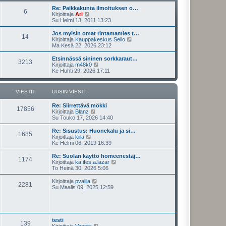
v
u
i
Re: Paikkakunta ilmoituksen o…
i
s
6
N
Kirjoittaja
Ari
e
i
ä
Su Helmi 13, 2011 13:23
s
n
y
t
v
t
i
Jos myisin omat rintamamies t…
i
14
ä
N
Kirjoittaja
Kauppakeskus Sello
e
u
ä
Ma Kesä 22, 2026 23:12
s
u
y
t
s
t
Etsinnässä sininen sorkkaraut…
i
3213
i
ä
N
Kirjoittaja
m48k0
n
u
ä
Ke Huhti 29, 2026 17:11
v
u
y
i
s
t
e
i
ä
VIESTIT
UUSIN VIESTI
s
n
u
t
v
u
i
Re: Siirrettävä mökki
i
s
17856
N
Kirjoittaja
Blanz
e
i
ä
Su Touko 17, 2026 14:40
s
n
y
t
v
t
i
Re: Sisustus: Huonekalu ja si…
i
1685
ä
N
Kirjoittaja
kiila
e
u
ä
Ke Helmi 06, 2019 16:39
s
u
y
t
s
t
i
Re: Suolan käyttö homeenestäj…
1174
i
ä
N
Kirjoittaja
ka.ifes.a.lazar
n
u
ä
To Heinä 30, 2026 5:06
v
u
y
i
s
t
N
Kirjoittaja
pvalila
e
2281
i
ä
ä
Su Maalis 09, 2025 12:59
s
n
u
y
t
v
u
t
i
i
s
ä
e
i
u
s
n
u
testi
t
v
139
s
N