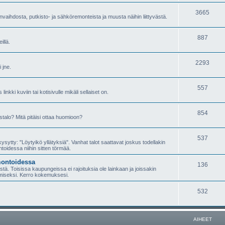
3665
nvaihdosta, putkisto- ja sähköremonteista ja muusta näihin liittyvästä.
887
illä.
2293
 jne.
557
inkki kuviin tai kotisivulle mikäli sellaiset on.
854
talo? Mitä pitäisi ottaa huomioon?
537
sytty: "Löytyikö yllätyksiä". Vanhat talot saattavat joskus todellakin
ntoidessa niihin sitten törmää.
montoidessa
136
ä. Toisissa kaupungeissa ei rajoituksia ole lainkaan ja joissakin
miseksi. Kerro kokemuksesi.
532
AIHEET