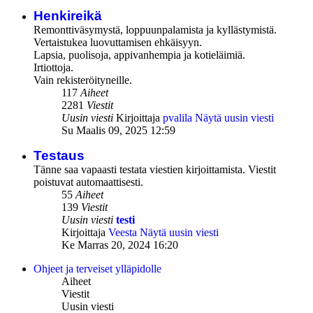
Henkireikä
Remonttiväsymystä, loppuunpalamista ja kyllästymistä.
Vertaistukea luovuttamisen ehkäisyyn.
Lapsia, puolisoja, appivanhempia ja kotieläimiä.
Irtiottoja.
Vain rekisteröityneille.
117
Aiheet
2281
Viestit
Uusin viesti
Kirjoittaja
pvalila
Näytä uusin viesti
Su Maalis 09, 2025 12:59
Testaus
Tänne saa vapaasti testata viestien kirjoittamista. Viestit
poistuvat automaattisesti.
55
Aiheet
139
Viestit
Uusin viesti
testi
Kirjoittaja
Veesta
Näytä uusin viesti
Ke Marras 20, 2024 16:20
Ohjeet ja terveiset ylläpidolle
Aiheet
Viestit
Uusin viesti