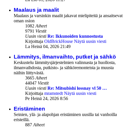
Maalaus ja maalit
Maalaus ja varsinkin maalit jakavat mielipiteitä ja ansaitsevat
oman osion
1082
Aiheet
9791
Viestit
Uusin viesti
Re: Ikkunoiden kunnostusta
Kirjoittaja
OldBrickHouse
Näytä uusin viesti
La Heinä 04, 2026 21:49
Lämmitys, ilmanvaihto, putket ja sähkö
Keskustelu lämmitysjärjestelmien valinnasta ja huollosta,
ilmanvaihdosta, putkisto- ja sähköremonteista ja muusta
näihin liittyvästä.
3665
Aiheet
44047
Viestit
Uusin viesti
Re: Mitsubishi lossnay vl 50 …
Kirjoittaja
mramstedt
Näytä uusin viesti
Pe Heinä 24, 2026 8:56
Eristäminen
Seinien, ylä- ja alapohjan eristäminen uusilla tai vanhoilla
eristeillä.
887
Aiheet