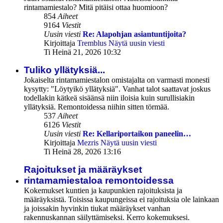
rintamamiestalo? Mitä pitäisi ottaa huomioon?
854
Aiheet
9164
Viestit
Uusin viesti
Re: Alapohjan asiantuntijoita?
Kirjoittaja
Tremblus
Näytä uusin viesti
Ti Heinä 21, 2026 10:32
Tuliko yllätyksiä...
Jokaiselta rintamamiestalon omistajalta on varmasti monesti
kysytty: "Löytyikö yllätyksiä". Vanhat talot saattavat joskus
todellakin kätkeä sisäänsä niin iloisia kuin surullisiakin
yllätyksiä. Remontoidessa niihin sitten törmää.
537
Aiheet
6126
Viestit
Uusin viesti
Re: Kellariportaikon paneelin…
Kirjoittaja
Mezris
Näytä uusin viesti
Ti Heinä 28, 2026 13:16
Rajoitukset ja määräykset
rintamamiestaloa remontoidessa
Kokemukset kuntien ja kaupunkien rajoituksista ja
määräyksistä. Toisissa kaupungeissa ei rajoituksia ole lainkaan
ja joissakin hyvinkin tiukat määräykset vanhan
rakennuskannan säilyttämiseksi. Kerro kokemuksesi.