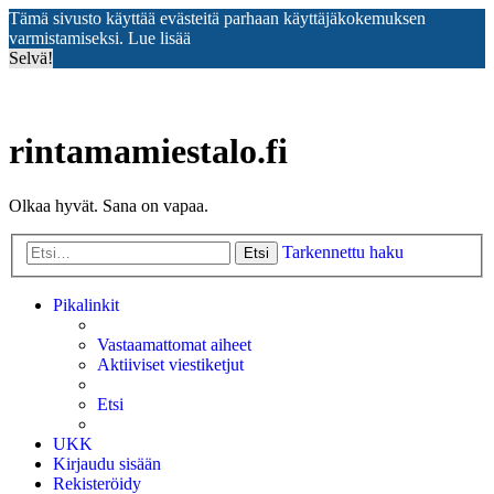
Tämä sivusto käyttää evästeitä parhaan käyttäjäkokemuksen
varmistamiseksi.
Lue lisää
Selvä!
rintamamiestalo.fi
Olkaa hyvät. Sana on vapaa.
Tarkennettu haku
Etsi
Pikalinkit
Vastaamattomat aiheet
Aktiiviset viestiketjut
Etsi
UKK
Kirjaudu sisään
Rekisteröidy