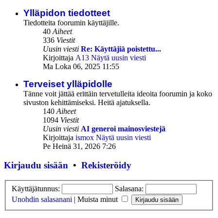
Ylläpidon tiedotteet
Tiedotteita foorumin käyttäjille.
40
Aiheet
336
Viestit
Uusin viesti
Re: Käyttäjiä poistettu...
Kirjoittaja
A13
Näytä uusin viesti
Ma Loka 06, 2025 11:55
Terveiset ylläpidolle
Tänne voit jättää erittäin tervetulleita ideoita foorumin ja koko
sivuston kehittämiseksi. Heitä ajatuksella.
140
Aiheet
1094
Viestit
Uusin viesti
AI generoi mainosviestejä
Kirjoittaja
ismox
Näytä uusin viesti
Pe Heinä 31, 2026 7:26
Kirjaudu sisään
•
Rekisteröidy
Käyttäjätunnus:
Salasana:
Unohdin salasanani
|
Muista minut