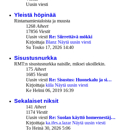
Uusin viesti
Yleistä höpinää
Rintamamiestaloista ja muusta
1268
Aiheet
17856
Viestit
Uusin viesti
Re: Siirrettävä mökki
Kirjoittaja
Blanz
Näytä uusin viesti
Su Touko 17, 2026 14:40
Sisustusnurkka
RMT:n sisustusnurkka naisille, miksei ukoillekin.
175
Aiheet
1685
Viestit
Uusin viesti
Re: Sisustus: Huonekalu ja si…
Kirjoittaja
kiila
Näytä uusin viesti
Ke Helmi 06, 2019 16:39
Sekalaiset niksit
141
Aiheet
1174
Viestit
Uusin viesti
Re: Suolan käyttö homeenestäj…
Kirjoittaja
ka.ifes.a.lazar
Näytä uusin viesti
To Heinä 30, 2026 5:06