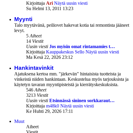
Kirjoittaja
Ari
Näytä uusin viesti
Su Helmi 13, 2011 13:23
Myynti
Talo myytävänä, peiliovet hakevat kotia tai remontista jääneet
levyt.
5
Aiheet
14
Viestit
Uusin viesti
Jos myisin omat rintamamies t…
Kirjoittaja
Kauppakeskus Sello
Näytä uusin viesti
Ma Kesä 22, 2026 23:12
Hankintavinkit
Ajatuksena kertoa mm. "järkevän" hintaisista tuotteista ja
vinkeistä niiden hankintaan. Keskustelua myös tarjouksista ja
käytetyn tavaran myyntipisteistä ja kierrätyskeskuksista.
546
Aiheet
3213
Viestit
Uusin viesti
Etsinnässä sininen sorkkaraut…
Kirjoittaja
m48k0
Näytä uusin viesti
Ke Huhti 29, 2026 17:11
Muut
Aiheet
Viestit