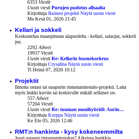
6353
Viestit
Uusin viesti
Purujen pudotus alhaalta
Kirjoittaja
Ikuinen projekti
Näytä uusin viesti
Ma Kesä 01, 2026 21:45
Kellari ja sokkeli
Keskustelua maanpinnan alapuolelta - kellari, salaojat, sokkeli
jne.
2292
Aiheet
19937
Viestit
Uusin viesti
Re: Kellarin huonekorkeus
Kirjoittaja
Crysalina
Näytä uusin viesti
Ti Heinä 07, 2026 10:12
Projektit
Ilmoita omasi tai naapurin rintamamiestalo-projekti. Laita
myös linkki kuviin tai kotisivulle mikäli sellaiset on.
557
Aiheet
57204
Viestit
Uusin viesti
Re: tuuman monihybridi: Aurin…
Kirjoittaja
Kurppa
Näytä uusin viesti
Ke Elo 05, 2026 12:46
RMT:n hankinta - kysy kokeneemmilta
Juuri ostanut rintamamiestalon? Aikeissa hankkia