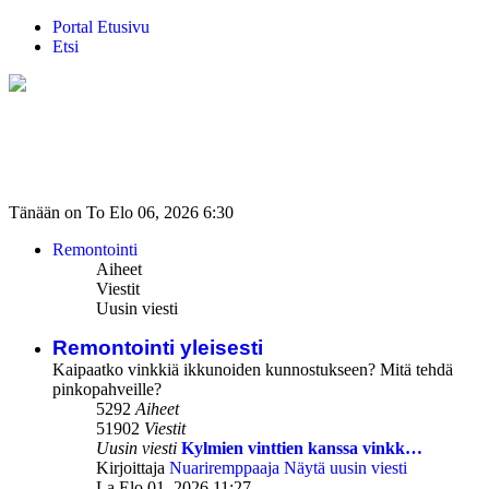
Portal
Etusivu
Etsi
Tänään on To Elo 06, 2026 6:30
Remontointi
Aiheet
Viestit
Uusin viesti
Remontointi yleisesti
Kaipaatko vinkkiä ikkunoiden kunnostukseen? Mitä tehdä
pinkopahveille?
5292
Aiheet
51902
Viestit
Uusin viesti
Kylmien vinttien kanssa vinkk…
Kirjoittaja
Nuariremppaaja
Näytä uusin viesti
La Elo 01, 2026 11:27