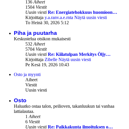
136
Aiheet
1504
Viestit
Uusin viesti
Re: Energiatehokkuus huomioon…
Kirjoittaja
y.a.ranv.a.e.rnta
Näytä uusin viesti
To Heinä 30, 2026 5:12
Piha ja puutarha
Keskustelua otsikon mukaisesti
532
Aiheet
5704
Viestit
Uusin viesti
Re: Kiilatulpan Merkitys Öljy…
Kirjoittaja
Zibelle
Näytä uusin viesti
Pe Kesä 19, 2026 10:43
Osto ja myynti
Aiheet
Viestit
Uusin viesti
Osto
Haluatko ostaa talon, peilioven, takanluukun tai vanhaa
lattialautaa.
1
Aiheet
6
Viestit
Uusin viesti
Re: Paikkakunta ilmoituksen o…