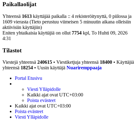
Paikallaolijat
Yhteensä
1613
käyttäjää paikalla :: 4 rekisteröitynyttä, 0 piilossa ja
1609 vierasta (Tieto perustuu viimeisen 5 minuutin aikana olleisiin
aktiivisiin käyttäjiin)
Eniten yhtaikaisia käyttäjiä on ollut
7754
kpl, To Huhti 09, 2026
4:31
Tilastot
Viestejä yhteensä
240615
• Viestiketjuja yhteensä
18400
• Käyttäjiä
yhteensä
18254
• Uusin käyttäjä
Nuariremppaaja
Portal
Etusivu
Viesti Ylläpidolle
Kaikki ajat ovat
UTC+03:00
Poista evästeet
Kaikki ajat ovat
UTC+03:00
Poista evästeet
Viesti Ylläpidolle