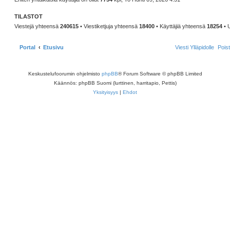
TILASTOT
Viestejä yhteensä
240615
• Viestiketjuja yhteensä
18400
• Käyttäjiä yhteensä
18254
• 
Portal
Etusivu
Viesti Ylläpidolle
Pois
Keskustelufoorumin ohjelmisto
phpBB
® Forum Software © phpBB Limited
Käännös: phpBB Suomi (lurttinen, harritapio, Pettis)
Yksityisyys
|
Ehdot