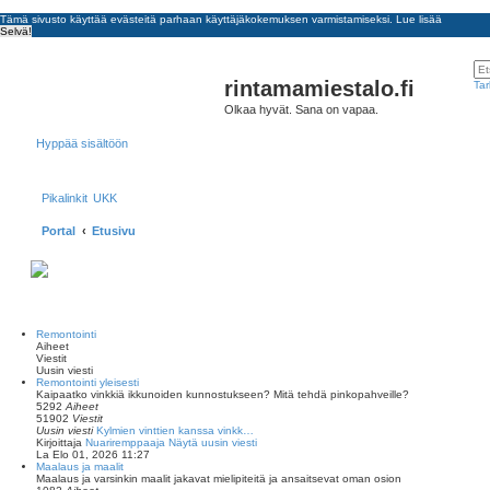
Tämä sivusto käyttää evästeitä parhaan käyttäjäkokemuksen varmistamiseksi.
Lue lisää
Selvä!
rintamamiestalo.fi
Tar
Olkaa hyvät. Sana on vapaa.
Hyppää sisältöön
Pikalinkit
UKK
Portal
Etusivu
Remontointi
Aiheet
Viestit
Uusin viesti
Remontointi yleisesti
Kaipaatko vinkkiä ikkunoiden kunnostukseen? Mitä tehdä pinkopahveille?
5292
Aiheet
51902
Viestit
Uusin viesti
Kylmien vinttien kanssa vinkk…
Kirjoittaja
Nuariremppaaja
Näytä uusin viesti
La Elo 01, 2026 11:27
Maalaus ja maalit
Maalaus ja varsinkin maalit jakavat mielipiteitä ja ansaitsevat oman osion