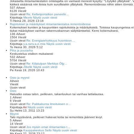
Jokaiselta rintamamiestalon omistajalta on varmasti monesti kysytty: "Löytyikö yllätyksiä". 
kätkeä sisäänsä niin iloisia kuin surullisiakin yllätyksiä. Remontoidessa niihin sitten törmää.
537
Aiheet
6126
Viestit
Uusin viesti
Re: Kellariportaikon paneelin…
Kirjoittaja
Mezris
Näytä uusin viesti
Ti Heinä 28, 2026 13:16
Rajoitukset ja määräykset rintamamiestaloa remontoidessa
Kokemukset kuntien ja kaupunkien rajoituksista ja määräyksistä. Toisissa kaupungeissa ei ra
tiukat määräykset vanhan rakennuskannan säilyttämiseksi. Kerro kokemuksesi.
136
Aiheet
1504
Viestit
Uusin viesti
Re: Energiatehokkuus huomioon…
Kirjoittaja
y.a.ranv.a.e.rnta
Näytä uusin viesti
To Heinä 30, 2026 5:12
Piha ja puutarha
Keskustelua otsikon mukaisesti
532
Aiheet
5704
Viestit
Uusin viesti
Re: Kiilatulpan Merkitys Öljy…
Kirjoittaja
Zibelle
Näytä uusin viesti
Pe Kesä 19, 2026 10:43
Osto ja myynti
Aiheet
Viestit
Uusin viesti
Osto
Haluatko ostaa talon, peilioven, takanluukun tai vanhaa lattialautaa.
1
Aiheet
6
Viestit
Uusin viesti
Re: Paikkakunta ilmoituksen o…
Kirjoittaja
Ari
Näytä uusin viesti
Su Helmi 13, 2011 13:23
Myynti
Talo myytävänä, peiliovet hakevat kotia tai remontista jääneet levyt.
5
Aiheet
14
Viestit
Uusin viesti
Jos myisin omat rintamamies t…
Kirjoittaja
Kauppakeskus Sello
Näytä uusin viesti
Ma Kesä 22, 2026 23:12