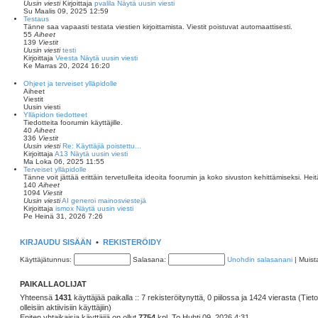
Uusin viesti
Kirjoittaja
pvalila
Näytä uusin viesti
Su Maalis 09, 2025 12:59
Testaus
Tänne saa vapaasti testata viestien kirjoittamista. Viestit poistuvat automaattisesti.
55
Aiheet
139
Viestit
Uusin viesti
testi
Kirjoittaja
Veesta
Näytä uusin viesti
Ke Marras 20, 2024 16:20
Ohjeet ja terveiset ylläpidolle
Aiheet
Viestit
Uusin viesti
Ylläpidon tiedotteet
Tiedotteita foorumin käyttäjille.
40
Aiheet
336
Viestit
Uusin viesti
Re: Käyttäjiä poistettu...
Kirjoittaja
A13
Näytä uusin viesti
Ma Loka 06, 2025 11:55
Terveiset ylläpidolle
Tänne voit jättää erittäin tervetulleita ideoita foorumin ja koko sivuston kehittämiseksi. Heit
140
Aiheet
1094
Viestit
Uusin viesti
AI generoi mainosviestejä
Kirjoittaja
ismox
Näytä uusin viesti
Pe Heinä 31, 2026 7:26
KIRJAUDU SISÄÄN
•
REKISTERÖIDY
Käyttäjätunnus:
Salasana:
Unohdin salasanani
|
Muist
PAIKALLAOLIJAT
Yhteensä
1431
käyttäjää paikalla :: 7 rekisteröitynyttä, 0 piilossa ja 1424 vierasta (Ti
olleisiin aktiivisiin käyttäjiin)
Eniten yhtaikaisia käyttäjiä on ollut
7754
kpl, To Huhti 09, 2026 4:31