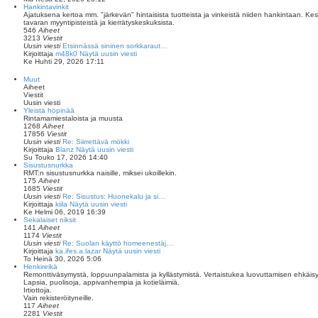
Hankintavinkit
Ajatuksena kertoa mm. "järkevän" hintaisista tuotteista ja vinkeistä niiden hankintaan. Ke
tavaran myyntipisteistä ja kierrätyskeskuksista.
546
Aiheet
3213
Viestit
Uusin viesti
Etsinnässä sininen sorkkaraut…
Kirjoittaja
m48k0
Näytä uusin viesti
Ke Huhti 29, 2026 17:11
Muut
Aiheet
Viestit
Uusin viesti
Yleistä höpinää
Rintamamiestaloista ja muusta
1268
Aiheet
17856
Viestit
Uusin viesti
Re: Siirrettävä mökki
Kirjoittaja
Blanz
Näytä uusin viesti
Su Touko 17, 2026 14:40
Sisustusnurkka
RMT:n sisustusnurkka naisille, miksei ukoillekin.
175
Aiheet
1685
Viestit
Uusin viesti
Re: Sisustus: Huonekalu ja si…
Kirjoittaja
kiila
Näytä uusin viesti
Ke Helmi 06, 2019 16:39
Sekalaiset niksit
141
Aiheet
1174
Viestit
Uusin viesti
Re: Suolan käyttö homeenestäj…
Kirjoittaja
ka.ifes.a.lazar
Näytä uusin viesti
To Heinä 30, 2026 5:06
Henkireikä
Remonttiväsymystä, loppuunpalamista ja kyllästymistä. Vertaistukea luovuttamisen ehkäis
Lapsia, puolisoja, appivanhempia ja kotieläimiä.
Irtiottoja.
Vain rekisteröityneille.
117
Aiheet
2281
Viestit