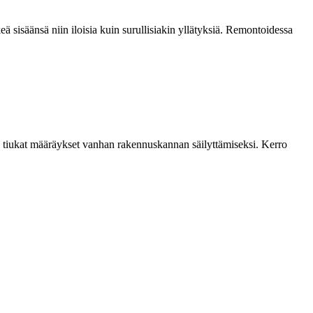
eä sisäänsä niin iloisia kuin surullisiakin yllätyksiä. Remontoidessa
in tiukat määräykset vanhan rakennuskannan säilyttämiseksi. Kerro