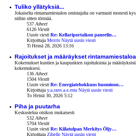
Tuliko yllätyksiä...
Jokaiselta rintamamiestalon omistajalta on varmasti monesti kysyt
niihin sitten törmää.
537
Aiheet
6126
Viestit
Uusin viesti
Re: Kellariportaikon paneelin…
Kirjoittaja
Mezris
Näytä uusin viesti
Ti Heinä 28, 2026 13:16
Rajoitukset ja määräykset rintamamiestalo
Kokemukset kuntien ja kaupunkien rajoituksista ja määräyksistä
kokemuksesi.
136
Aiheet
1504
Viestit
Uusin viesti
Re: Energiatehokkuus huomioon…
Kirjoittaja
y.a.ranv.a.e.rnta
Näytä uusin viesti
To Heinä 30, 2026 5:12
Piha ja puutarha
Keskustelua otsikon mukaisesti
532
Aiheet
5704
Viestit
Uusin viesti
Re: Kiilatulpan Merkitys Öljy…
Kirjoittaja
Zibelle
Näytä uusin viesti