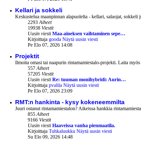
Kellari ja sokkeli
Keskustelua maanpinnan alapuolelta - kellari, salaojat, sokkeli j
2293
Aiheet
19938
Viestit
Uusin viesti
Maa-aineksen vaihtaminen sepe…
Kirjoittaja
gooda
Näytä uusin viesti
Pe Elo 07, 2026 14:08
Projektit
Ilmoita omasi tai naapurin rintamamiestalo-projekti. Laita myös li
557
Aiheet
57205
Viestit
Uusin viesti
Re: tuuman monihybridi: Aurin…
Kirjoittaja
pvalila
Näytä uusin viesti
Pe Elo 07, 2026 23:09
RMT:n hankinta - kysy kokeneemmilta
Juuri ostanut rintamamiestalon? Aikeissa hankkia rintamamiesta
855
Aiheet
9166
Viestit
Uusin viesti
Haaveissa vanha pienmaatila.
Kirjoittaja
Tuhkaluukku
Näytä uusin viesti
Su Elo 09, 2026 14:48