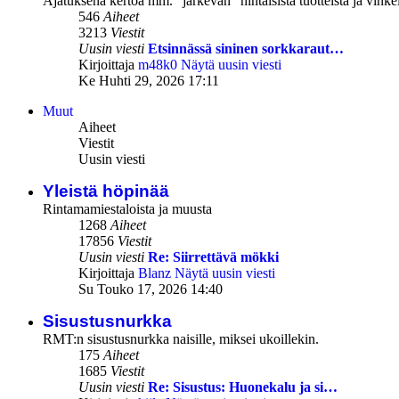
Ajatuksena kertoa mm. "järkevän" hintaisista tuotteista ja vinke
546
Aiheet
3213
Viestit
Uusin viesti
Etsinnässä sininen sorkkaraut…
Kirjoittaja
m48k0
Näytä uusin viesti
Ke Huhti 29, 2026 17:11
Muut
Aiheet
Viestit
Uusin viesti
Yleistä höpinää
Rintamamiestaloista ja muusta
1268
Aiheet
17856
Viestit
Uusin viesti
Re: Siirrettävä mökki
Kirjoittaja
Blanz
Näytä uusin viesti
Su Touko 17, 2026 14:40
Sisustusnurkka
RMT:n sisustusnurkka naisille, miksei ukoillekin.
175
Aiheet
1685
Viestit
Uusin viesti
Re: Sisustus: Huonekalu ja si…