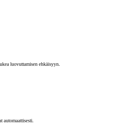
tukea luovuttamisen ehkäisyyn.
at automaattisesti.