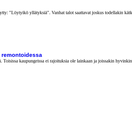
ty: "Löytyikö yllätyksiä". Vanhat talot saattavat joskus todellakin kätk
a remontoidessa
. Toisissa kaupungeissa ei rajoituksia ole lainkaan ja joissakin hyvink