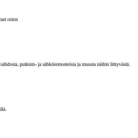
oman osion
aihdosta, putkisto- ja sähköremonteista ja muusta näihin liittyvästä.
llä.