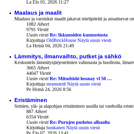
La Elo 01, 2026 11:27
Maalaus ja maalit
Maalaus ja varsinkin maalit jakavat mielipiteitä ja ansaitsevat 
1082
Aiheet
9791
Viestit
Uusin viesti
Re: Ikkunoiden kunnostusta
Kirjoittaja
OldBrickHouse
Näytä uusin viesti
La Heinä 04, 2026 21:49
Lämmitys, ilmanvaihto, putket ja sähkö
Keskustelu lämmitysjärjestelmien valinnasta ja huollosta, ilmanv
3665
Aiheet
44047
Viestit
Uusin viesti
Re: Mitsubishi lossnay vl 50 …
Kirjoittaja
mramstedt
Näytä uusin viesti
Pe Heinä 24, 2026 8:56
Eristäminen
Seinien, ylä- ja alapohjan eristäminen uusilla tai vanhoilla eristei
887
Aiheet
6354
Viestit
Uusin viesti
Re: Purujen pudotus alhaalta
Kirjoittaja
honkanen
Näytä uusin viesti
Pe Elo 07, 2026 13:41