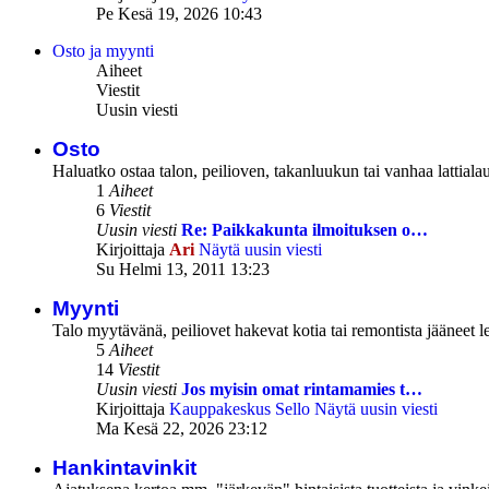
Pe Kesä 19, 2026 10:43
Osto ja myynti
Aiheet
Viestit
Uusin viesti
Osto
Haluatko ostaa talon, peilioven, takanluukun tai vanhaa lattialau
1
Aiheet
6
Viestit
Uusin viesti
Re: Paikkakunta ilmoituksen o…
Kirjoittaja
Ari
Näytä uusin viesti
Su Helmi 13, 2011 13:23
Myynti
Talo myytävänä, peiliovet hakevat kotia tai remontista jääneet l
5
Aiheet
14
Viestit
Uusin viesti
Jos myisin omat rintamamies t…
Kirjoittaja
Kauppakeskus Sello
Näytä uusin viesti
Ma Kesä 22, 2026 23:12
Hankintavinkit