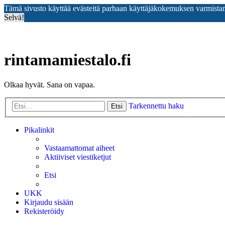
Tämä sivusto käyttää evästeitä parhaan käyttäjäkokemuksen varmista
Selvä!
rintamamiestalo.fi
Olkaa hyvät. Sana on vapaa.
Tarkennettu haku
Etsi
Pikalinkit
Vastaamattomat aiheet
Aktiiviset viestiketjut
Etsi
UKK
Kirjaudu sisään
Rekisteröidy