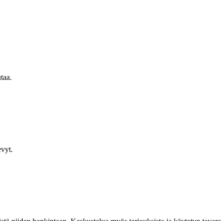
taa.
evyt.