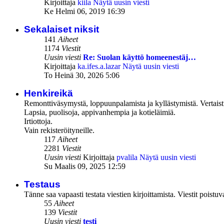
Kirjoittaja
kiila
Näytä uusin viesti
Ke Helmi 06, 2019 16:39
Sekalaiset niksit
141
Aiheet
1174
Viestit
Uusin viesti
Re: Suolan käyttö homeenestäj…
Kirjoittaja
ka.ifes.a.lazar
Näytä uusin viesti
To Heinä 30, 2026 5:06
Henkireikä
Remonttiväsymystä, loppuunpalamista ja kyllästymistä. Vertais
Lapsia, puolisoja, appivanhempia ja kotieläimiä.
Irtiottoja.
Vain rekisteröityneille.
117
Aiheet
2281
Viestit
Uusin viesti
Kirjoittaja
pvalila
Näytä uusin viesti
Su Maalis 09, 2025 12:59
Testaus
Tänne saa vapaasti testata viestien kirjoittamista. Viestit poistuv
55
Aiheet
139
Viestit
Uusin viesti
testi