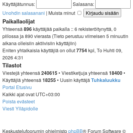
Käyttäjätunnus:
Salasana:
Unohdin salasanani
|
Muista minut
Paikallaolijat
Yhteensä
896
käyttäjää paikalla :: 6 rekisteröitynyttä, 0
piilossa ja 890 vierasta (Tieto perustuu viimeisen 5 minuutin
aikana olleisiin aktiivisiin käyttäjiin)
Eniten yhtaikaisia käyttäjiä on ollut
7754
kpl, To Huhti 09,
2026 4:31
Tilastot
Viestejä yhteensä
240615
• Viestiketjuja yhteensä
18400
•
Käyttäjiä yhteensä
18255
• Uusin käyttäjä
Tuhkaluukku
Portal
Etusivu
Kaikki ajat ovat
UTC+03:00
Poista evästeet
Viesti Ylläpidolle
Keskustelufoorumin ohjelmisto
phpBB
® Forum Software ©