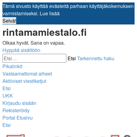
Tämä sivusto käyttää evästeitä parhaan käyttäjäkokemuksen
varmistamiseksi.
Lue lisää
Selvä!
rintamamiestalo.fi
Olkaa hyvät. Sana on vapaa.
Hyppää sisältöön
Etsi
Tarkennettu haku
Pikalinkit
Vastaamattomat aiheet
Aktiiviset viestiketjut
Etsi
UKK
Kirjaudu sisään
Rekisteröidy
Portal
Etusivu
Etsi