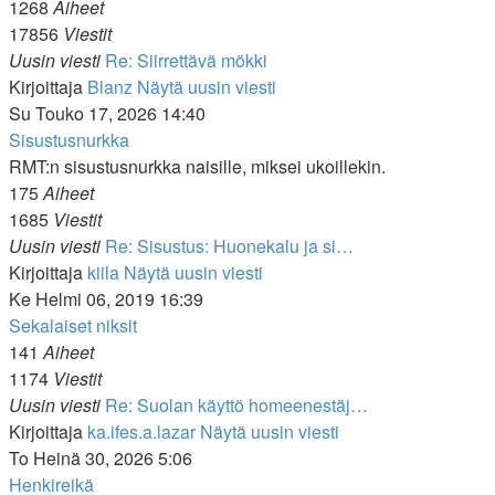
1268
Aiheet
17856
Viestit
Uusin viesti
Re: Siirrettävä mökki
Kirjoittaja
Blanz
Näytä uusin viesti
Su Touko 17, 2026 14:40
Sisustusnurkka
RMT:n sisustusnurkka naisille, miksei ukoillekin.
175
Aiheet
1685
Viestit
Uusin viesti
Re: Sisustus: Huonekalu ja si…
Kirjoittaja
kiila
Näytä uusin viesti
Ke Helmi 06, 2019 16:39
Sekalaiset niksit
141
Aiheet
1174
Viestit
Uusin viesti
Re: Suolan käyttö homeenestäj…
Kirjoittaja
ka.ifes.a.lazar
Näytä uusin viesti
To Heinä 30, 2026 5:06
Henkireikä