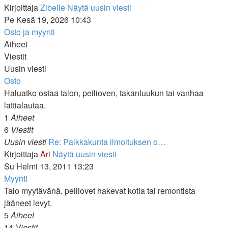
Kirjoittaja
Zibelle
Näytä uusin viesti
Pe Kesä 19, 2026 10:43
Osto ja myynti
Aiheet
Viestit
Uusin viesti
Osto
Haluatko ostaa talon, peilioven, takanluukun tai vanhaa
lattialautaa.
1
Aiheet
6
Viestit
Uusin viesti
Re: Paikkakunta ilmoituksen o…
Kirjoittaja
Ari
Näytä uusin viesti
Su Helmi 13, 2011 13:23
Myynti
Talo myytävänä, peiliovet hakevat kotia tai remontista
jääneet levyt.
5
Aiheet
14
Viestit