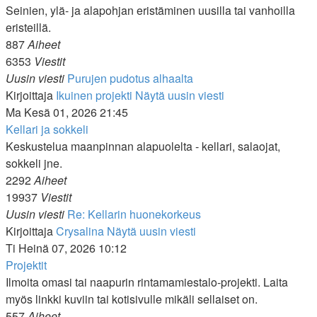
Seinien, ylä- ja alapohjan eristäminen uusilla tai vanhoilla
eristeillä.
887
Aiheet
6353
Viestit
Uusin viesti
Purujen pudotus alhaalta
Kirjoittaja
Ikuinen projekti
Näytä uusin viesti
Ma Kesä 01, 2026 21:45
Kellari ja sokkeli
Keskustelua maanpinnan alapuolelta - kellari, salaojat,
sokkeli jne.
2292
Aiheet
19937
Viestit
Uusin viesti
Re: Kellarin huonekorkeus
Kirjoittaja
Crysalina
Näytä uusin viesti
Ti Heinä 07, 2026 10:12
Projektit
Ilmoita omasi tai naapurin rintamamiestalo-projekti. Laita
myös linkki kuviin tai kotisivulle mikäli sellaiset on.
557
Aiheet