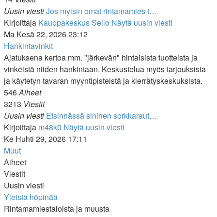
Uusin viesti
Jos myisin omat rintamamies t…
Kirjoittaja
Kauppakeskus Sello
Näytä uusin viesti
Ma Kesä 22, 2026 23:12
Hankintavinkit
Ajatuksena kertoa mm. "järkevän" hintaisista tuotteista ja
vinkeistä niiden hankintaan. Keskustelua myös tarjouksista
ja käytetyn tavaran myyntipisteistä ja kierrätyskeskuksista.
546
Aiheet
3213
Viestit
Uusin viesti
Etsinnässä sininen sorkkaraut…
Kirjoittaja
m48k0
Näytä uusin viesti
Ke Huhti 29, 2026 17:11
Muut
Aiheet
Viestit
Uusin viesti
Yleistä höpinää
Rintamamiestaloista ja muusta