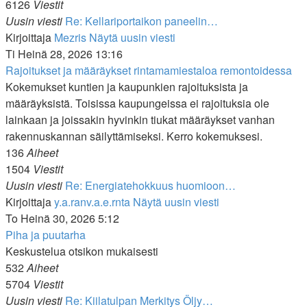
6126
Viestit
Uusin viesti
Re: Kellariportaikon paneelin…
Kirjoittaja
Mezris
Näytä uusin viesti
Ti Heinä 28, 2026 13:16
Rajoitukset ja määräykset rintamamiestaloa remontoidessa
Kokemukset kuntien ja kaupunkien rajoituksista ja
määräyksistä. Toisissa kaupungeissa ei rajoituksia ole
lainkaan ja joissakin hyvinkin tiukat määräykset vanhan
rakennuskannan säilyttämiseksi. Kerro kokemuksesi.
136
Aiheet
1504
Viestit
Uusin viesti
Re: Energiatehokkuus huomioon…
Kirjoittaja
y.a.ranv.a.e.rnta
Näytä uusin viesti
To Heinä 30, 2026 5:12
Piha ja puutarha
Keskustelua otsikon mukaisesti
532
Aiheet
5704
Viestit
Uusin viesti
Re: Kiilatulpan Merkitys Öljy…