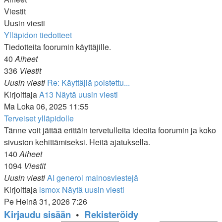
Viestit
Uusin viesti
Ylläpidon tiedotteet
Tiedotteita foorumin käyttäjille.
40
Aiheet
336
Viestit
Uusin viesti
Re: Käyttäjiä poistettu...
Kirjoittaja
A13
Näytä uusin viesti
Ma Loka 06, 2025 11:55
Terveiset ylläpidolle
Tänne voit jättää erittäin tervetulleita ideoita foorumin ja koko
sivuston kehittämiseksi. Heitä ajatuksella.
140
Aiheet
1094
Viestit
Uusin viesti
AI generoi mainosviestejä
Kirjoittaja
ismox
Näytä uusin viesti
Pe Heinä 31, 2026 7:26
Kirjaudu sisään
•
Rekisteröidy