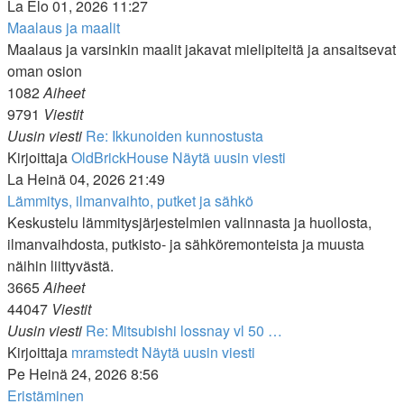
La Elo 01, 2026 11:27
Maalaus ja maalit
Maalaus ja varsinkin maalit jakavat mielipiteitä ja ansaitsevat
oman osion
1082
Aiheet
9791
Viestit
Uusin viesti
Re: Ikkunoiden kunnostusta
Kirjoittaja
OldBrickHouse
Näytä uusin viesti
La Heinä 04, 2026 21:49
Lämmitys, ilmanvaihto, putket ja sähkö
Keskustelu lämmitysjärjestelmien valinnasta ja huollosta,
ilmanvaihdosta, putkisto- ja sähköremonteista ja muusta
näihin liittyvästä.
3665
Aiheet
44047
Viestit
Uusin viesti
Re: Mitsubishi lossnay vl 50 …
Kirjoittaja
mramstedt
Näytä uusin viesti
Pe Heinä 24, 2026 8:56
Eristäminen