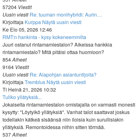
57204
Viestit
Uusin viesti
Re: tuuman monihybridi: Aurin…
Kirjoittaja
Kurppa
Näytä uusin viesti
Ke Elo 05, 2026 12:46
RMT:n hankinta - kysy kokeneemmilta
Juuri ostanut rintamamiestalon? Aikeissa hankkia
rintamamiestalo? Mitä pitäisi ottaa huomioon?
854
Aiheet
9164
Viestit
Uusin viesti
Re: Alapohjan asiantuntijoita?
Kirjoittaja
Tremblus
Näytä uusin viesti
Ti Heinä 21, 2026 10:32
Tuliko yllätyksiä...
Jokaiselta rintamamiestalon omistajalta on varmasti monesti
kysytty: "Löytyikö yllätyksiä". Vanhat talot saattavat joskus
todellakin kätkeä sisäänsä niin iloisia kuin surullisiakin
yllätyksiä. Remontoidessa niihin sitten törmää.
537
Aiheet