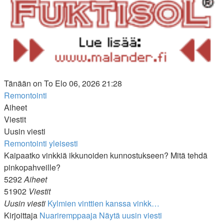
Tänään on To Elo 06, 2026 21:28
Remontointi
Aiheet
Viestit
Uusin viesti
Remontointi yleisesti
Kaipaatko vinkkiä ikkunoiden kunnostukseen? Mitä tehdä
pinkopahveille?
5292
Aiheet
51902
Viestit
Uusin viesti
Kylmien vinttien kanssa vinkk…
Kirjoittaja
Nuariremppaaja
Näytä uusin viesti