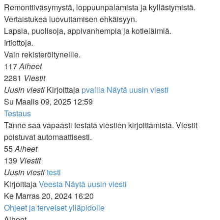
Remonttiväsymystä, loppuunpalamista ja kyllästymistä.
Vertaistukea luovuttamisen ehkäisyyn.
Lapsia, puolisoja, appivanhempia ja kotieläimiä.
Irtiottoja.
Vain rekisteröityneille.
117
Aiheet
2281
Viestit
Uusin viesti
Kirjoittaja
pvalila
Näytä uusin viesti
Su Maalis 09, 2025 12:59
Testaus
Tänne saa vapaasti testata viestien kirjoittamista. Viestit
poistuvat automaattisesti.
55
Aiheet
139
Viestit
Uusin viesti
testi
Kirjoittaja
Veesta
Näytä uusin viesti
Ke Marras 20, 2024 16:20
Ohjeet ja terveiset ylläpidolle
Aiheet