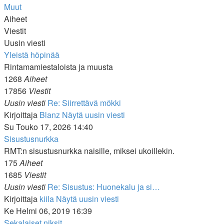
Muut
Aiheet
Viestit
Uusin viesti
Yleistä höpinää
Rintamamiestaloista ja muusta
1268
Aiheet
17856
Viestit
Uusin viesti
Re: Siirrettävä mökki
Kirjoittaja
Blanz
Näytä uusin viesti
Su Touko 17, 2026 14:40
Sisustusnurkka
RMT:n sisustusnurkka naisille, miksei ukoillekin.
175
Aiheet
1685
Viestit
Uusin viesti
Re: Sisustus: Huonekalu ja si…
Kirjoittaja
kiila
Näytä uusin viesti
Ke Helmi 06, 2019 16:39
Sekalaiset niksit