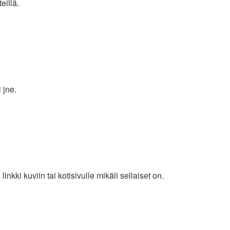
eillä.
 jne.
nkki kuviin tai kotisivulle mikäli sellaiset on.