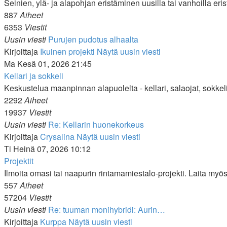
Seinien, ylä- ja alapohjan eristäminen uusilla tai vanhoilla erist
887
Aiheet
6353
Viestit
Uusin viesti
Purujen pudotus alhaalta
Kirjoittaja
Ikuinen projekti
Näytä uusin viesti
Ma Kesä 01, 2026 21:45
Kellari ja sokkeli
Keskustelua maanpinnan alapuolelta - kellari, salaojat, sokkeli
2292
Aiheet
19937
Viestit
Uusin viesti
Re: Kellarin huonekorkeus
Kirjoittaja
Crysalina
Näytä uusin viesti
Ti Heinä 07, 2026 10:12
Projektit
Ilmoita omasi tai naapurin rintamamiestalo-projekti. Laita myös li
557
Aiheet
57204
Viestit
Uusin viesti
Re: tuuman monihybridi: Aurin…
Kirjoittaja
Kurppa
Näytä uusin viesti