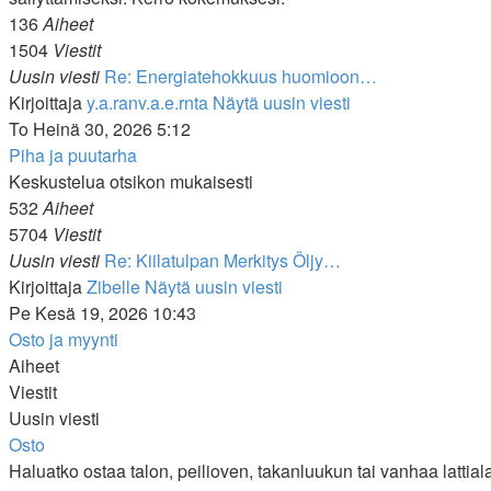
136
Aiheet
1504
Viestit
Uusin viesti
Re: Energiatehokkuus huomioon…
Kirjoittaja
y.a.ranv.a.e.rnta
Näytä uusin viesti
To Heinä 30, 2026 5:12
Piha ja puutarha
Keskustelua otsikon mukaisesti
532
Aiheet
5704
Viestit
Uusin viesti
Re: Kiilatulpan Merkitys Öljy…
Kirjoittaja
Zibelle
Näytä uusin viesti
Pe Kesä 19, 2026 10:43
Osto ja myynti
Aiheet
Viestit
Uusin viesti
Osto
Haluatko ostaa talon, peilioven, takanluukun tai vanhaa lattial