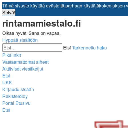
Tämä sivusto käyttää evästeitä parhaan käyttäjäkokemuksen 
Selvä!
rintamamiestalo.fi
Olkaa hyvät. Sana on vapaa.
Hyppää sisältöön
Etsi
Tarkennettu haku
Pikalinkit
Vastaamattomat aiheet
Aktiiviset viestiketjut
Etsi
UKK
Kirjaudu sisään
Rekisteröidy
Portal
Etusivu
Etsi