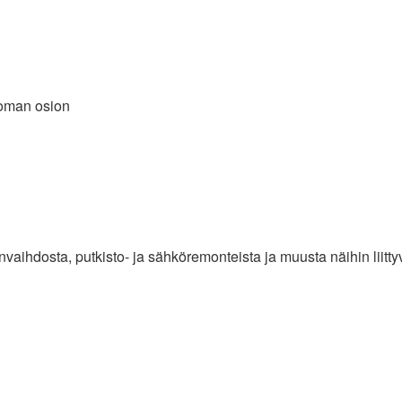
t oman osion
vaihdosta, putkisto- ja sähköremonteista ja muusta näihin liitty