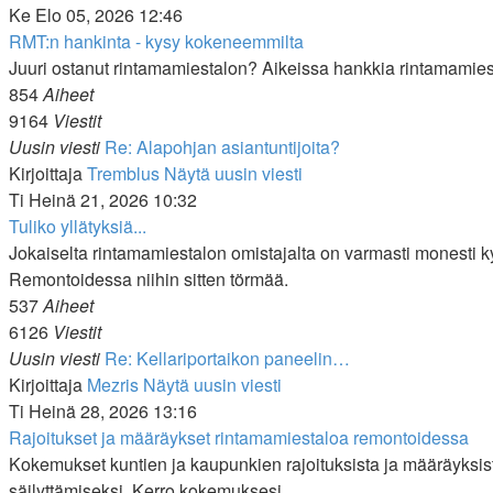
Ke Elo 05, 2026 12:46
RMT:n hankinta - kysy kokeneemmilta
Juuri ostanut rintamamiestalon? Aikeissa hankkia rintamamies
854
Aiheet
9164
Viestit
Uusin viesti
Re: Alapohjan asiantuntijoita?
Kirjoittaja
Tremblus
Näytä uusin viesti
Ti Heinä 21, 2026 10:32
Tuliko yllätyksiä...
Jokaiselta rintamamiestalon omistajalta on varmasti monesti kysy
Remontoidessa niihin sitten törmää.
537
Aiheet
6126
Viestit
Uusin viesti
Re: Kellariportaikon paneelin…
Kirjoittaja
Mezris
Näytä uusin viesti
Ti Heinä 28, 2026 13:16
Rajoitukset ja määräykset rintamamiestaloa remontoidessa
Kokemukset kuntien ja kaupunkien rajoituksista ja määräyksis
säilyttämiseksi. Kerro kokemuksesi.