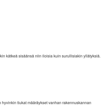
n kätkeä sisäänsä niin iloisia kuin surullisiakin yllätyksiä.
kin hyvinkin tiukat määräykset vanhan rakennuskannan