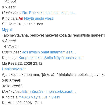
1
Aiheet
6
Viestit
Uusin viesti
Re: Paikkakunta ilmoituksen o…
Kirjoittaja
Ari
Näytä uusin viesti
Su Helmi 13, 2011 13:23
Myynti
Talo myytävänä, peiliovet hakevat kotia tai remontista jääneet l
5
Aiheet
14
Viestit
Uusin viesti
Jos myisin omat rintamamies t…
Kirjoittaja
Kauppakeskus Sello
Näytä uusin viesti
Ma Kesä 22, 2026 23:12
Hankintavinkit
Ajatuksena kertoa mm. "järkevän" hintaisista tuotteista ja vink
546
Aiheet
3213
Viestit
Uusin viesti
Etsinnässä sininen sorkkaraut…
Kirjoittaja
m48k0
Näytä uusin viesti
Ke Huhti 29, 2026 17:11