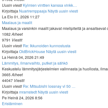
Uusin viesti
Kylmien vinttien kanssa vinkk…
Kirjoittaja
Nuariremppaaja
Näytä uusin viesti
La Elo 01, 2026 11:27
Maalaus ja maalit
Maalaus ja varsinkin maalit jakavat mielipiteitä ja ansaitseva
1082
Aiheet
9791
Viestit
Uusin viesti
Re: Ikkunoiden kunnostusta
Kirjoittaja
OldBrickHouse
Näytä uusin viesti
La Heinä 04, 2026 21:49
Lämmitys, ilmanvaihto, putket ja sähkö
Keskustelu lämmitysjärjestelmien valinnasta ja huollosta, ilman
3665
Aiheet
44047
Viestit
Uusin viesti
Re: Mitsubishi lossnay vl 50 …
Kirjoittaja
mramstedt
Näytä uusin viesti
Pe Heinä 24, 2026 8:56
Eristäminen