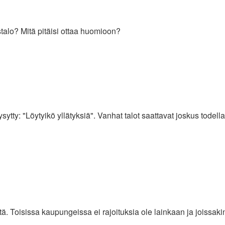
talo? Mitä pitäisi ottaa huomioon?
tty: "Löytyikö yllätyksiä". Vanhat talot saattavat joskus todellaki
tä. Toisissa kaupungeissa ei rajoituksia ole lainkaan ja joissa