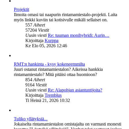
Projektit
Ilmoita omasi tai naapurin rintamamiestalo-projekti. Laita
myös linkki kuviin tai kotisivulle mikäli sellaiset on.
557
Aiheet
57204
Viestit
Uusin viesti
Re: tuuman monihybridi: Aurin…
Näytä
Kirjoittaja
Kurppa
uusin
Ke Elo 05, 2026 12:46
viesti
RMT:n hankinta - kysy kokeneemmilta
Juuri ostanut rintamamiestalon? Aikeissa hankkia
rintamamiestalo? Mitä pitäisi ottaa huomioon?
854
Aiheet
9164
Viestit
Uusin viesti
Re: Alapohjan asiantuntijoita?
Näytä
Kirjoittaja
Tremblus
uusin
Ti Heinä 21, 2026 10:32
viesti
Tuliko yllätyksiä...
Jokaiselta rintamamiestalon omistajalta on varmasti monesti