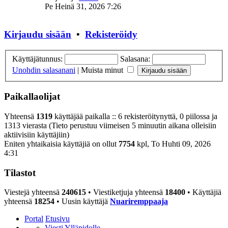
uusin
Pe Heinä 31, 2026 7:26
viesti
Kirjaudu sisään
•
Rekisteröidy
Käyttäjätunnus:
Salasana:
Unohdin salasanani
|
Muista minut
Paikallaolijat
Yhteensä
1319
käyttäjää paikalla :: 6 rekisteröitynyttä, 0 piilossa ja
1313 vierasta (Tieto perustuu viimeisen 5 minuutin aikana olleisiin
aktiivisiin käyttäjiin)
Eniten yhtaikaisia käyttäjiä on ollut
7754
kpl, To Huhti 09, 2026
4:31
Tilastot
Viestejä yhteensä
240615
• Viestiketjuja yhteensä
18400
• Käyttäjiä
yhteensä
18254
• Uusin käyttäjä
Nuariremppaaja
Portal
Etusivu
Viesti Ylläpidolle