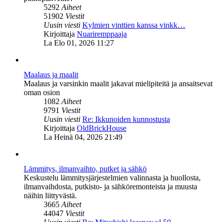
5292
Aiheet
51902
Viestit
Uusin viesti
Kylmien vinttien kanssa vinkk…
Näytä
Kirjoittaja
Nuariremppaaja
uusin
La Elo 01, 2026 11:27
viesti
Maalaus ja maalit
Maalaus ja varsinkin maalit jakavat mielipiteitä ja ansaitsevat
oman osion
1082
Aiheet
9791
Viestit
Uusin viesti
Re: Ikkunoiden kunnostusta
Näytä
Kirjoittaja
OldBrickHouse
uusin
La Heinä 04, 2026 21:49
viesti
Lämmitys, ilmanvaihto, putket ja sähkö
Keskustelu lämmitysjärjestelmien valinnasta ja huollosta,
ilmanvaihdosta, putkisto- ja sähköremonteista ja muusta
näihin liittyvästä.
3665
Aiheet
44047
Viestit