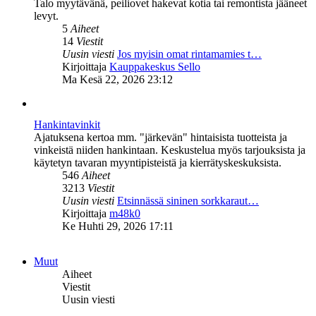
Talo myytävänä, peiliovet hakevat kotia tai remontista jääneet
levyt.
5
Aiheet
14
Viestit
Uusin viesti
Jos myisin omat rintamamies t…
Näytä
Kirjoittaja
Kauppakeskus Sello
uusin
Ma Kesä 22, 2026 23:12
viesti
Hankintavinkit
Ajatuksena kertoa mm. "järkevän" hintaisista tuotteista ja
vinkeistä niiden hankintaan. Keskustelua myös tarjouksista ja
käytetyn tavaran myyntipisteistä ja kierrätyskeskuksista.
546
Aiheet
3213
Viestit
Uusin viesti
Etsinnässä sininen sorkkaraut…
Näytä
Kirjoittaja
m48k0
uusin
Ke Huhti 29, 2026 17:11
viesti
Muut
Aiheet
Viestit
Uusin viesti