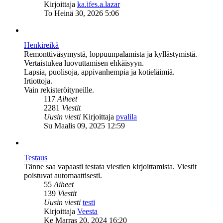
Näytä
Kirjoittaja
ka.ifes.a.lazar
uusin
To Heinä 30, 2026 5:06
viesti
Henkireikä
Remonttiväsymystä, loppuunpalamista ja kyllästymistä.
Vertaistukea luovuttamisen ehkäisyyn.
Lapsia, puolisoja, appivanhempia ja kotieläimiä.
Irtiottoja.
Vain rekisteröityneille.
117
Aiheet
2281
Viestit
Näytä
Uusin viesti
Kirjoittaja
pvalila
uusin
Su Maalis 09, 2025 12:59
viesti
Testaus
Tänne saa vapaasti testata viestien kirjoittamista. Viestit
poistuvat automaattisesti.
55
Aiheet
139
Viestit
Uusin viesti
testi
Näytä
Kirjoittaja
Veesta
uusin
Ke Marras 20, 2024 16:20