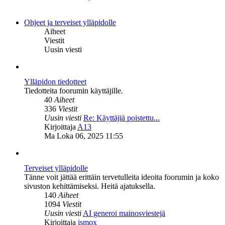
viesti
Ohjeet ja terveiset ylläpidolle
Aiheet
Viestit
Uusin viesti
Ylläpidon tiedotteet
Tiedotteita foorumin käyttäjille.
40
Aiheet
336
Viestit
Uusin viesti
Re: Käyttäjiä poistettu...
Näytä
Kirjoittaja
A13
uusin
Ma Loka 06, 2025 11:55
viesti
Terveiset ylläpidolle
Tänne voit jättää erittäin tervetulleita ideoita foorumin ja koko
sivuston kehittämiseksi. Heitä ajatuksella.
140
Aiheet
1094
Viestit
Uusin viesti
AI generoi mainosviestejä
Näytä
Kirjoittaja
ismox