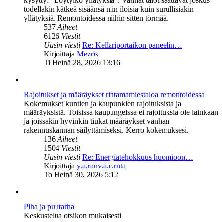
kysytty: "Löytyikö yllätyksiä". Vanhat talot saattavat joskus
todellakin kätkeä sisäänsä niin iloisia kuin surullisiakin
yllätyksiä. Remontoidessa niihin sitten törmää.
537
Aiheet
6126
Viestit
Uusin viesti
Re: Kellariportaikon paneelin…
Näytä
Kirjoittaja
Mezris
uusin
Ti Heinä 28, 2026 13:16
viesti
Rajoitukset ja määräykset rintamamiestaloa remontoidessa
Kokemukset kuntien ja kaupunkien rajoituksista ja
määräyksistä. Toisissa kaupungeissa ei rajoituksia ole lainkaan
ja joissakin hyvinkin tiukat määräykset vanhan
rakennuskannan säilyttämiseksi. Kerro kokemuksesi.
136
Aiheet
1504
Viestit
Uusin viesti
Re: Energiatehokkuus huomioon…
Näytä
Kirjoittaja
y.a.ranv.a.e.rnta
uusin
To Heinä 30, 2026 5:12
viesti
Piha ja puutarha
Keskustelua otsikon mukaisesti