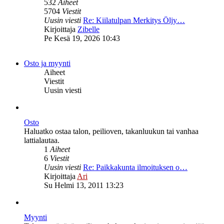
532
Aiheet
5704
Viestit
Uusin viesti
Re: Kiilatulpan Merkitys Öljy…
Näytä
Kirjoittaja
Zibelle
uusin
Pe Kesä 19, 2026 10:43
viesti
Osto ja myynti
Aiheet
Viestit
Uusin viesti
Osto
Haluatko ostaa talon, peilioven, takanluukun tai vanhaa
lattialautaa.
1
Aiheet
6
Viestit
Uusin viesti
Re: Paikkakunta ilmoituksen o…
Näytä
Kirjoittaja
Ari
uusin
Su Helmi 13, 2011 13:23
viesti
Myynti