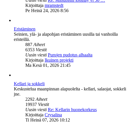
Uusin viesti
Re: Mitsubishi lossnay vl 50 …
Näytä
Kirjoittaja
mramstedt
uusin
Pe Heinä 24, 2026 8:56
viesti
Eristäminen
Seinien, ylä- ja alapohjan eristäminen uusilla tai vanhoilla
eristeillä.
887
Aiheet
6353
Viestit
Uusin viesti
Purujen pudotus alhaalta
Näytä
Kirjoittaja
Ikuinen projekti
uusin
Ma Kesä 01, 2026 21:45
viesti
Kellari ja sokkeli
Keskustelua maanpinnan alapuolelta - kellari, salaojat, sokkeli
jne.
2292
Aiheet
19937
Viestit
Uusin viesti
Re: Kellarin huonekorkeus
Näytä
Kirjoittaja
Crysalina
uusin
Ti Heinä 07, 2026 10:12
viesti