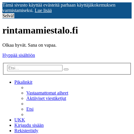
Tämä sivusto käyttää evästeitä parhaan käyttäjäkokemuksen
varmistamiseksi.
Lue lisää
Selvä!
rintamamiestalo.fi
Olkaa hyvät. Sana on vapaa.
Hyppää sisältöön
Tarkennettu
Etsi
haku
Pikalinkit
Vastaamattomat aiheet
Aktiiviset viestiketjut
Etsi
UKK
Kirjaudu sisään
Rekisteröidy