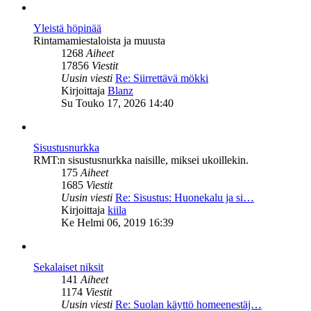
Yleistä höpinää
Rintamamiestaloista ja muusta
1268
Aiheet
17856
Viestit
Uusin viesti
Re: Siirrettävä mökki
Näytä
Kirjoittaja
Blanz
uusin
Su Touko 17, 2026 14:40
viesti
Sisustusnurkka
RMT:n sisustusnurkka naisille, miksei ukoillekin.
175
Aiheet
1685
Viestit
Uusin viesti
Re: Sisustus: Huonekalu ja si…
Näytä
Kirjoittaja
kiila
uusin
Ke Helmi 06, 2019 16:39
viesti
Sekalaiset niksit
141
Aiheet
1174
Viestit
Uusin viesti
Re: Suolan käyttö homeenestäj…