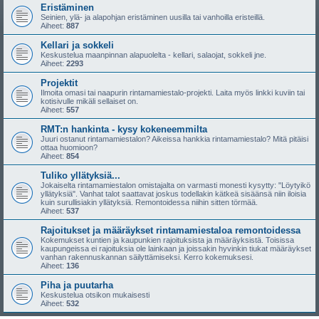
Eristäminen
Seinien, ylä- ja alapohjan eristäminen uusilla tai vanhoilla eristeillä.
Aiheet:
887
Kellari ja sokkeli
Keskustelua maanpinnan alapuolelta - kellari, salaojat, sokkeli jne.
Aiheet:
2293
Projektit
Ilmoita omasi tai naapurin rintamamiestalo-projekti. Laita myös linkki kuviin tai
kotisivulle mikäli sellaiset on.
Aiheet:
557
RMT:n hankinta - kysy kokeneemmilta
Juuri ostanut rintamamiestalon? Aikeissa hankkia rintamamiestalo? Mitä pitäisi
ottaa huomioon?
Aiheet:
854
Tuliko yllätyksiä...
Jokaiselta rintamamiestalon omistajalta on varmasti monesti kysytty: "Löytyikö
yllätyksiä". Vanhat talot saattavat joskus todellakin kätkeä sisäänsä niin iloisia
kuin surullisiakin yllätyksiä. Remontoidessa niihin sitten törmää.
Aiheet:
537
Rajoitukset ja määräykset rintamamiestaloa remontoidessa
Kokemukset kuntien ja kaupunkien rajoituksista ja määräyksistä. Toisissa
kaupungeissa ei rajoituksia ole lainkaan ja joissakin hyvinkin tiukat määräykset
vanhan rakennuskannan säilyttämiseksi. Kerro kokemuksesi.
Aiheet:
136
Piha ja puutarha
Keskustelua otsikon mukaisesti
Aiheet:
532