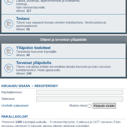
Lapsia, puolisoja, appivanhempia ja kotieläimiä.
Irtiottoja.
Vain rekisteröityneille.
Aiheet:
117
Testaus
Tänne saa vapaasti testata viestien kirjoittamista. Viestit poistuvat
automaattisesti.
Aiheet:
55
Ohjeet ja terveiset ylläpidolle
Ylläpidon tiedotteet
Tiedotteita foorumin käyttäjille.
Aiheet:
40
Terveiset ylläpidolle
Tänne voit jättää erittäin tervetulleita ideoita foorumin ja koko sivuston
kehittämiseksi. Heitä ajatuksella.
Aiheet:
140
KIRJAUDU SISÄÄN
•
REKISTERÖIDY
Käyttäjätunnus:
Salasana:
Unohdin salasanani
Muista minut
PAIKALLAOLIJAT
Yhteensä
1486
käyttäjää paikalla :: 9 rekisteröitynyttä, 0 piilossa ja 1477 vierasta (Tieto
perustuu viimeisen 5 minuutin aikana olleisiin aktiivisiin käyttäjiin)