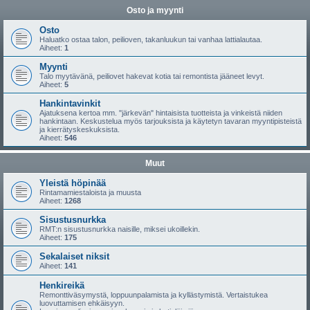
Osto ja myynti
Osto
Haluatko ostaa talon, peilioven, takanluukun tai vanhaa lattialautaa.
Aiheet:
1
Myynti
Talo myytävänä, peiliovet hakevat kotia tai remontista jääneet levyt.
Aiheet:
5
Hankintavinkit
Ajatuksena kertoa mm. "järkevän" hintaisista tuotteista ja vinkeistä niiden
hankintaan. Keskustelua myös tarjouksista ja käytetyn tavaran myyntipisteistä
ja kierrätyskeskuksista.
Aiheet:
546
Muut
Yleistä höpinää
Rintamamiestaloista ja muusta
Aiheet:
1268
Sisustusnurkka
RMT:n sisustusnurkka naisille, miksei ukoillekin.
Aiheet:
175
Sekalaiset niksit
Aiheet:
141
Henkireikä
Remonttiväsymystä, loppuunpalamista ja kyllästymistä. Vertaistukea
luovuttamisen ehkäisyyn.