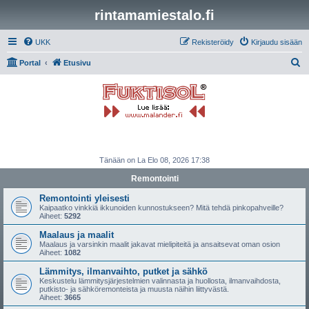
rintamamiestalo.fi
UKK
Rekisteröidy
Kirjaudu sisään
E
Portal
Etusivu
t
s
i
Tänään on La Elo 08, 2026 17:38
Remontointi
Remontointi yleisesti
Kaipaatko vinkkiä ikkunoiden kunnostukseen? Mitä tehdä pinkopahveille?
Aiheet:
5292
Maalaus ja maalit
Maalaus ja varsinkin maalit jakavat mielipiteitä ja ansaitsevat oman osion
Aiheet:
1082
Lämmitys, ilmanvaihto, putket ja sähkö
Keskustelu lämmitysjärjestelmien valinnasta ja huollosta, ilmanvaihdosta,
putkisto- ja sähköremonteista ja muusta näihin liittyvästä.
Aiheet:
3665