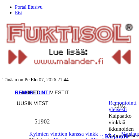
Portal
Etusivu
Etsi
Tänään on Pe Elo 07, 2026 21:44
REMONTOINTI
AIHEET
VIESTIT
Remontointi
UUSIN VIESTI
5292
yleisesti
Kaipaatko
51902
vinkkiä
ikkunoiden
Kylmien vinttien kanssa vinkk…
Maalau
kunnostukse
Kirjaudu