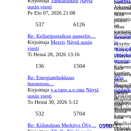
Kirjoittaja
Tuhkaluukku
Näytä
yllätyks
hankkia
uusin viesti
Jokaisel
rintama
Pe Elo 07, 2026 21:08
rintama
Mitä
omistaja
pitäisi
537
6126
on
ottaa
varmast
huomio
Re: Kellariportaikon paneelin…
Rajoitu
monesti
Kirjoittaja
Mezris
Näytä uusin
ja
kysytty:
viesti
määräyk
"Löytyi
Ti Heinä 28, 2026 13:16
rintama
yllätyks
remonto
Vanhat
136
1504
Kokemu
talot
kuntien
saattava
Re: Energiatehokkuus
Piha
ja
joskus
huomioon…
ja
kaupun
todellak
Kirjoittaja
y.a.ranv.a.e.rnta
Näytä
puutarh
rajoituk
kätkeä
uusin viesti
Keskust
ja
sisääns
To Heinä 30, 2026 5:12
otsikon
määräyk
niin
mukaise
Toisissa
iloisia
532
5704
kaupung
kuin
ei
surullis
Re: Kiilatulpan Merkitys Öljy…
OSTO
AIHEET
rajoituk
yllätyks