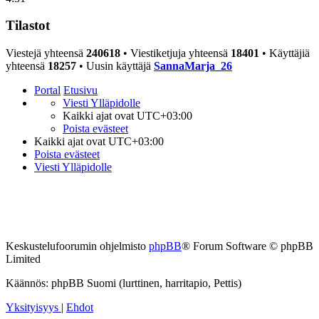
Tilastot
Viestejä yhteensä
240618
• Viestiketjuja yhteensä
18401
• Käyttäjiä
yhteensä
18257
• Uusin käyttäjä
SannaMarja_26
Portal
Etusivu
Viesti Ylläpidolle
Kaikki ajat ovat
UTC+03:00
Poista evästeet
Kaikki ajat ovat
UTC+03:00
Poista evästeet
Viesti Ylläpidolle
Keskustelufoorumin ohjelmisto
phpBB
® Forum Software © phpBB
Limited
Käännös: phpBB Suomi (lurttinen, harritapio, Pettis)
Yksityisyys
|
Ehdot