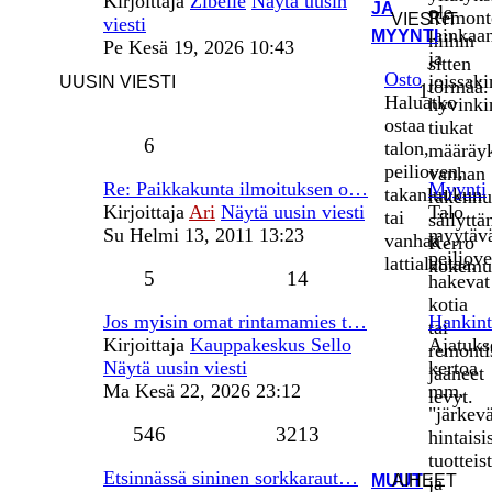
Kirjoittaja
Zibelle
Näytä uusin
JA
ole
Remont
VIESTIT
viesti
lainkaa
MYYNTI
niihin
Pe Kesä 19, 2026 10:43
ja
sitten
Osto
joissaki
UUSIN VIESTI
törmää.
1
Haluatko
hyvinki
ostaa
tiukat
6
talon,
määräyk
peilioven,
vanhan
Re: Paikkakunta ilmoituksen o…
Myynti
takanluukun
rakenn
Kirjoittaja
Ari
Näytä uusin viesti
Talo
tai
säilyttä
Su Helmi 13, 2011 13:23
myytäv
vanhaa
Kerro
peiliove
lattialautaa.
kokemuk
5
14
hakevat
kotia
Jos myisin omat rintamamies t…
Hankint
tai
Kirjoittaja
Kauppakeskus Sello
Ajatuks
remonti
Näytä uusin viesti
kertoa
jääneet
Ma Kesä 22, 2026 23:12
mm.
levyt.
"järkev
546
3213
hintaisi
tuotteis
Etsinnässä sininen sorkkaraut…
MUUT
AIHEET
ja