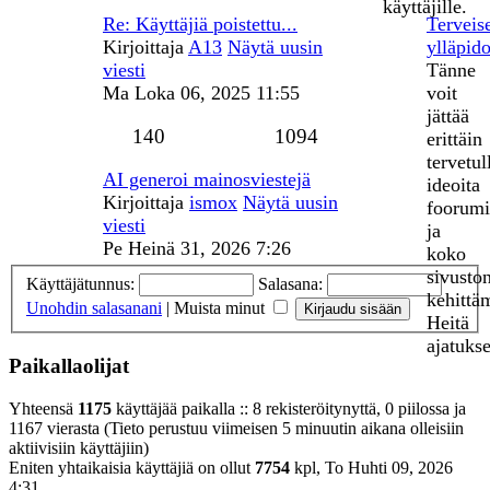
käyttäjille.
Re: Käyttäjiä poistettu...
Terveis
Kirjoittaja
A13
Näytä uusin
ylläpido
viesti
Tänne
Ma Loka 06, 2025 11:55
voit
jättää
140
1094
erittäin
tervetul
AI generoi mainosviestejä
ideoita
Kirjoittaja
ismox
Näytä uusin
foorum
viesti
ja
Pe Heinä 31, 2026 7:26
koko
sivusto
Käyttäjätunnus:
Salasana:
kehittä
Unohdin salasanani
|
Muista minut
Heitä
ajatukse
Paikallaolijat
Yhteensä
1175
käyttäjää paikalla :: 8 rekisteröitynyttä, 0 piilossa ja
1167 vierasta (Tieto perustuu viimeisen 5 minuutin aikana olleisiin
aktiivisiin käyttäjiin)
Eniten yhtaikaisia käyttäjiä on ollut
7754
kpl, To Huhti 09, 2026
4:31