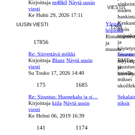
Kirjoittaja
m48k0
Näytä uusin
vinkeist
VIESTIT
viesti
niiden
Ke Huhti 29, 2026 17:11
hankint
Keskust
Yleistä
UUSIN VIESTI
1268
myös
höpinää
tarjouks
Rintamamiest
17856
ja
ja
käytety
muusta
Re: Siirrettävä mökki
Sisustu
tavaran
Kirjoittaja
Blanz
Näytä uusin
RMT:n
myyntip
viesti
sisustu
ja
Su Touko 17, 2026 14:40
naisille,
kierräty
miksei
175
1685
ukoillek
Re: Sisustus: Huonekalu ja si…
Sekalai
Kirjoittaja
kiila
Näytä uusin
niksit
viesti
Ke Helmi 06, 2019 16:39
141
1174