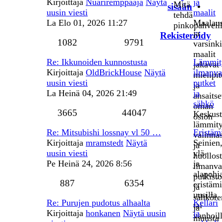
Kirjoittaja
Nuariremppaaja
Näytä
ja
Mitä
sisään
•
uusin viesti
maalit
tehdä
La Elo 01, 2026 11:27
Maalau
pinkopahveil
ja
Rekisteröidy
1082
9791
varsink
maalit
Re: Ikkunoiden kunnostusta
Lämmit
jakavat
Kirjoittaja
OldBrickHouse
Näytä
ilmanva
mielipit
uusin viesti
putket
ja
La Heinä 04, 2026 21:49
ja
ansaitse
sähkö
oman
3665
44047
Keskust
osion
lämmity
Re: Mitsubishi lossnay vl 50 …
Eristäm
valinna
Kirjoittaja
mramstedt
Näytä
Seinien
ja
uusin viesti
ylä-
huollost
Pe Heinä 24, 2026 8:56
ja
ilmanva
alapohj
putkisto
887
6354
eristäm
ja
uusilla
sähköre
Re: Purujen pudotus alhaalta
Kellari
tai
ja
Kirjoittaja
honkanen
Näytä uusin
ja
vanhoil
muusta