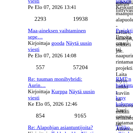
viesti
sokkeli
eristeill
näihin
Pe Elo 07, 2026 13:41
Keskust
liittyväs
maanpi
2293
19938
alapuole
-
Maa-aineksen vaihtaminen
Projekti
kellari,
sepe…
Ilmoita
salaojat
Kirjoittaja
gooda
Näytä uusin
omasi
sokkeli
viesti
tai
jne.
Pe Elo 07, 2026 14:08
naapuri
rintama
557
57204
projekti
Laita
Re: tuuman monihybridi:
RMT:n
myös
Aurin…
hankint
linkki
Kirjoittaja
Kurppa
Näytä uusin
-
kuviin
viesti
kysy
tai
Ke Elo 05, 2026 12:46
kokene
kotisivu
Juuri
mikäli
854
9165
ostanut
sellaiset
rintama
on.
Re: Alapohjan asiantuntijoita?
Tuliko
Aikeiss