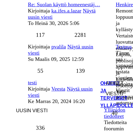
Re: Suolan käyttö homeenestäj…
Henkire
Kirjoittaja
ka.ifes.a.lazar
Näytä
Remontt
uusin viesti
loppuun
To Heinä 30, 2026 5:06
ja
kyllästy
117
2281
Vertais
luovutt
Kirjoittaja
pvalila
Näytä uusin
Testaus
ehkäisy
viesti
Tänne
Lapsia,
Su Maalis 09, 2025 12:59
saa
puolisoj
vapaast
appiva
55
139
testata
ja
viestien
kotieläi
testi
OHJEET
AIHEET
kirjoitt
Irtiottoj
Kirjoittaja
Veesta
Näytä uusin
Viestit
JA
Vain
VIESTIT
viesti
poistuv
rekister
TERVEISET
Ke Marras 20, 2024 16:20
automaat
YLLÄPIDOLL
Ylläpidon
UUSIN VIESTI
40
tiedotteet
Tiedotteita
336
foorumin