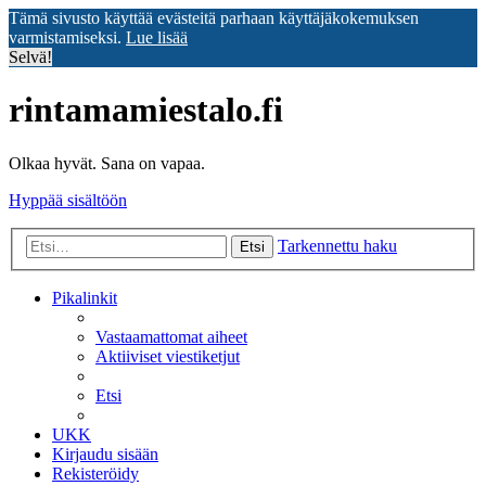
Tämä sivusto käyttää evästeitä parhaan käyttäjäkokemuksen
varmistamiseksi.
Lue lisää
Selvä!
rintamamiestalo.fi
Olkaa hyvät. Sana on vapaa.
Hyppää sisältöön
Tarkennettu haku
Etsi
Pikalinkit
Vastaamattomat aiheet
Aktiiviset viestiketjut
Etsi
UKK
Kirjaudu sisään
Rekisteröidy