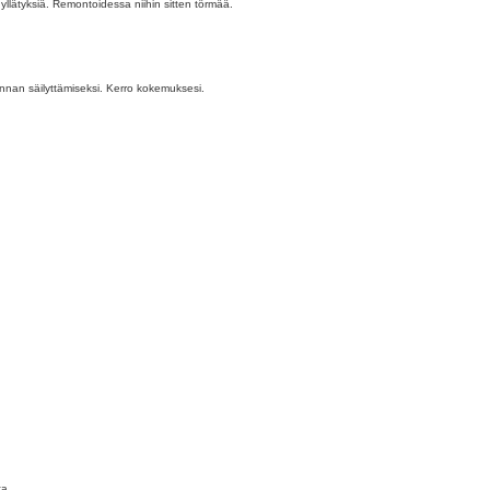
n yllätyksiä. Remontoidessa niihin sitten törmää.
annan säilyttämiseksi. Kerro kokemuksesi.
ta.