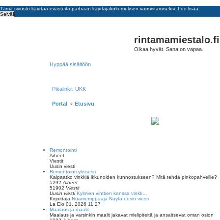
Tämä sivusto käyttää evästeitä parhaan käyttäjäkokemuksen varmistamiseksi.
Lue lisää
Selvä!
rintamamiestalo.fi
Olkaa hyvät. Sana on vapaa.
Hyppää sisältöön
Pikalinkit
UKK
Portal
Etusivu
Remontointi
Aiheet
Viestit
Uusin viesti
Remontointi yleisesti
Kaipaatko vinkkiä ikkunoiden kunnostukseen? Mitä tehdä pinkopahveille?
5292
Aiheet
51902
Viestit
Uusin viesti
Kylmien vinttien kanssa vinkk…
Kirjoittaja
Nuariremppaaja
Näytä uusin viesti
La Elo 01, 2026 11:27
Maalaus ja maalit
Maalaus ja varsinkin maalit jakavat mielipiteitä ja ansaitsevat oman osion