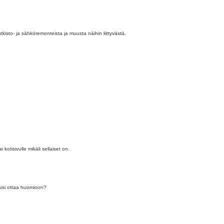
kisto- ja sähköremonteista ja muusta näihin liittyvästä.
 kotisivulle mikäli sellaiset on.
äisi ottaa huomioon?