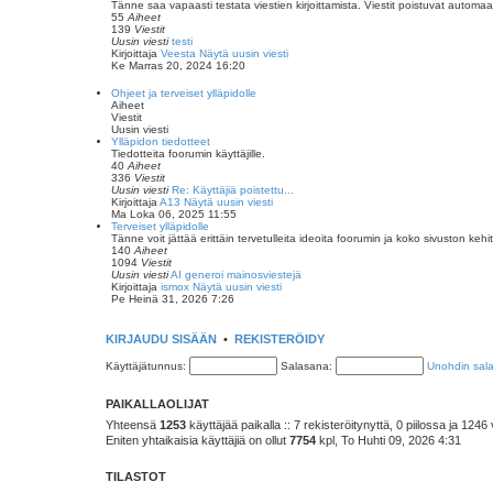
Tänne saa vapaasti testata viestien kirjoittamista. Viestit poistuvat automaat
55
Aiheet
139
Viestit
Uusin viesti
testi
Kirjoittaja
Veesta
Näytä uusin viesti
Ke Marras 20, 2024 16:20
Ohjeet ja terveiset ylläpidolle
Aiheet
Viestit
Uusin viesti
Ylläpidon tiedotteet
Tiedotteita foorumin käyttäjille.
40
Aiheet
336
Viestit
Uusin viesti
Re: Käyttäjiä poistettu...
Kirjoittaja
A13
Näytä uusin viesti
Ma Loka 06, 2025 11:55
Terveiset ylläpidolle
Tänne voit jättää erittäin tervetulleita ideoita foorumin ja koko sivuston kehi
140
Aiheet
1094
Viestit
Uusin viesti
AI generoi mainosviestejä
Kirjoittaja
ismox
Näytä uusin viesti
Pe Heinä 31, 2026 7:26
KIRJAUDU SISÄÄN
•
REKISTERÖIDY
Käyttäjätunnus:
Salasana:
Unohdin sal
PAIKALLAOLIJAT
Yhteensä
1253
käyttäjää paikalla :: 7 rekisteröitynyttä, 0 piilossa ja 1246 
Eniten yhtaikaisia käyttäjiä on ollut
7754
kpl, To Huhti 09, 2026 4:31
TILASTOT