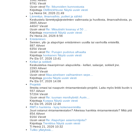
1082
Aiheet
9791
Viestit
Uusin viesti
Re: Ikkunoiden kunnostusta
Kirjoittaja
OldBrickHouse
Näytä uusin viesti
La Heinä 04, 2026 21:49
Lämmitys, ilmanvaihto, putket ja sähkö
Keskustelu lämmitysjärjestelmien valinnasta ja huollosta, ilmanvaihdosta, put
3665
Aiheet
44047
Viestit
Uusin viesti
Re: Mitsubishi lossnay vl 50 …
Kirjoittaja
mramstedt
Näytä uusin viesti
Pe Heinä 24, 2026 8:56
Eristäminen
Seinien, ylä- ja alapohjan eristäminen uusilla tai vanhoilla eristeillä.
887
Aiheet
6354
Viestit
Uusin viesti
Re: Purujen pudotus alhaalta
Kirjoittaja
honkanen
Näytä uusin viesti
Pe Elo 07, 2026 13:41
Kellari ja sokkeli
Keskustelua maanpinnan alapuolelta - kellari, salaojat, sokkeli jne.
2293
Aiheet
19938
Viestit
Uusin viesti
Maa-aineksen vaihtaminen sepe…
Kirjoittaja
gooda
Näytä uusin viesti
Pe Elo 07, 2026 14:08
Projektit
Ilmoita omasi tai naapurin rintamamiestalo-projekti. Laita myös linkki kuviin tai
557
Aiheet
57204
Viestit
Uusin viesti
Re: tuuman monihybridi: Aurin…
Kirjoittaja
Kurppa
Näytä uusin viesti
Ke Elo 05, 2026 12:46
RMT:n hankinta - kysy kokeneemmilta
Juuri ostanut rintamamiestalon? Aikeissa hankkia rintamamiestalo? Mitä pit
854
Aiheet
9164
Viestit
Uusin viesti
Re: Alapohjan asiantuntijoita?
Kirjoittaja
Tremblus
Näytä uusin viesti
Ti Heinä 21, 2026 10:32
Tuliko yllätyksiä...