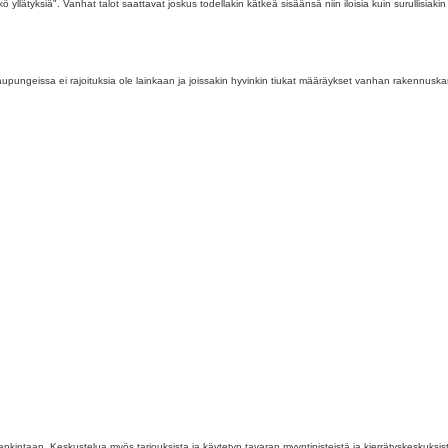
 yllätyksiä". Vanhat talot saattavat joskus todellakin kätkeä sisäänsä niin iloisia kuin surullisiaki
aupungeissa ei rajoituksia ole lainkaan ja joissakin hyvinkin tiukat määräykset vanhan rakennusk
hankintaan. Keskustelua myös tarjouksista ja käytetyn tavaran myyntipisteistä ja kierrätyskeskuksis