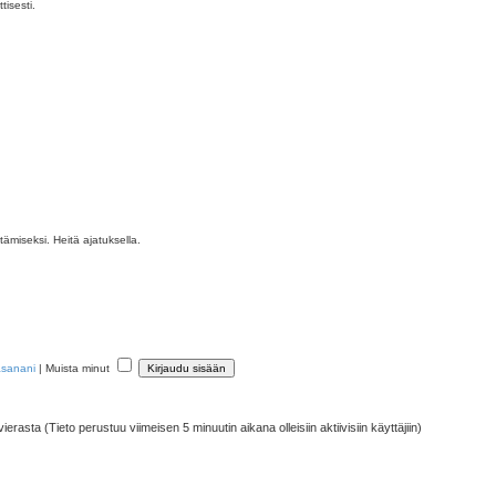
tisesti.
ttämiseksi. Heitä ajatuksella.
asanani
|
Muista minut
vierasta (Tieto perustuu viimeisen 5 minuutin aikana olleisiin aktiivisiin käyttäjiin)