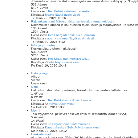
Jokaiselta rintamamiestalon omistajalta on varmasti monesti kysytty: "Löytyikö
537
Aiheet
6126
Viestit
Uusin viesti
Re: Kellariportaikon paneelin…
Kirjoittaja
Mezris
Näytä uusin viesti
Ti Heinä 28, 2026 13:16
Rajoitukset ja määräykset rintamamiestaloa remontoidessa
Kokemukset kuntien ja kaupunkien rajoituksista ja määräyksistä. Toisissa k
136
Aiheet
1504
Viestit
Uusin viesti
Re: Energiatehokkuus huomioon…
Kirjoittaja
y.a.ranv.a.e.rnta
Näytä uusin viesti
To Heinä 30, 2026 5:12
Piha ja puutarha
Keskustelua otsikon mukaisesti
532
Aiheet
5704
Viestit
Uusin viesti
Re: Kiilatulpan Merkitys Öljy…
Kirjoittaja
Zibelle
Näytä uusin viesti
Pe Kesä 19, 2026 10:43
Osto ja myynti
Aiheet
Viestit
Uusin viesti
Osto
Haluatko ostaa talon, peilioven, takanluukun tai vanhaa lattialautaa.
1
Aiheet
6
Viestit
Uusin viesti
Re: Paikkakunta ilmoituksen o…
Kirjoittaja
Ari
Näytä uusin viesti
Su Helmi 13, 2011 13:23
Myynti
Talo myytävänä, peiliovet hakevat kotia tai remontista jääneet levyt.
5
Aiheet
14
Viestit
Uusin viesti
Jos myisin omat rintamamies t…
Kirjoittaja
Kauppakeskus Sello
Näytä uusin viesti
Ma Kesä 22, 2026 23:12
Hankintavinkit
Ajatuksena kertoa mm. "järkevän" hintaisista tuotteista ja vinkeistä niiden 