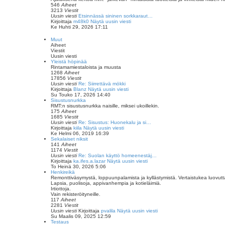
546
Aiheet
3213
Viestit
Uusin viesti
Etsinnässä sininen sorkkaraut…
Kirjoittaja
m48k0
Näytä uusin viesti
Ke Huhti 29, 2026 17:11
Muut
Aiheet
Viestit
Uusin viesti
Yleistä höpinää
Rintamamiestaloista ja muusta
1268
Aiheet
17856
Viestit
Uusin viesti
Re: Siirrettävä mökki
Kirjoittaja
Blanz
Näytä uusin viesti
Su Touko 17, 2026 14:40
Sisustusnurkka
RMT:n sisustusnurkka naisille, miksei ukoillekin.
175
Aiheet
1685
Viestit
Uusin viesti
Re: Sisustus: Huonekalu ja si…
Kirjoittaja
kiila
Näytä uusin viesti
Ke Helmi 06, 2019 16:39
Sekalaiset niksit
141
Aiheet
1174
Viestit
Uusin viesti
Re: Suolan käyttö homeenestäj…
Kirjoittaja
ka.ifes.a.lazar
Näytä uusin viesti
To Heinä 30, 2026 5:06
Henkireikä
Remonttiväsymystä, loppuunpalamista ja kyllästymistä. Vertaistukea luovut
Lapsia, puolisoja, appivanhempia ja kotieläimiä.
Irtiottoja.
Vain rekisteröityneille.
117
Aiheet
2281
Viestit
Uusin viesti
Kirjoittaja
pvalila
Näytä uusin viesti
Su Maalis 09, 2025 12:59
Testaus