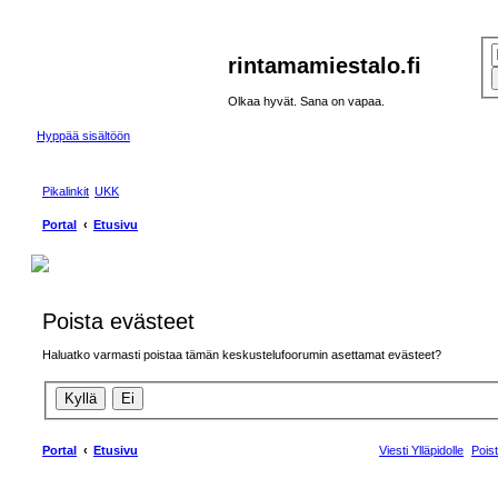
rintamamiestalo.fi
Olkaa hyvät. Sana on vapaa.
Hyppää sisältöön
Pikalinkit
UKK
Portal
Etusivu
Poista evästeet
Haluatko varmasti poistaa tämän keskustelufoorumin asettamat evästeet?
Portal
Etusivu
Viesti Ylläpidolle
Pois