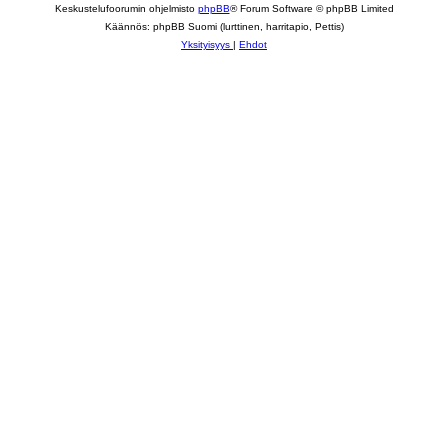
Keskustelufoorumin ohjelmisto
phpBB
® Forum Software © phpBB Limited
Käännös: phpBB Suomi (lurttinen, harritapio, Pettis)
Yksityisyys
|
Ehdot