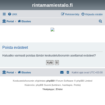
rintamamiestalo.fi
UKK
Rekisteröidy
Kirjaudu sisään
E
Portal
Etusivu
t
s
i
Poista evästeet
Haluatko varmasti poistaa tämän keskustelufoorumin asettamat evästeet?
Portal
Etusivu
Kaikki ajat ovat
UTC+03:00
Keskustelufoorumin ohjelmisto
phpBB
® Forum Software © phpBB Limited
Käännös: phpBB Suomi (lurttinen, harritapio, Pettis)
Yksityisyys
|
Ehdot