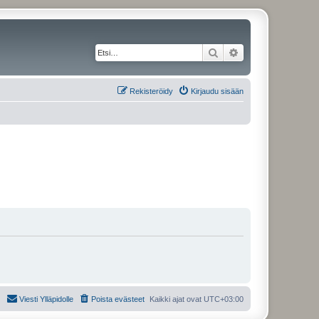
Etsi
Tarkennettu haku
Rekisteröidy
Kirjaudu sisään
Viesti Ylläpidolle
Poista evästeet
Kaikki ajat ovat
UTC+03:00