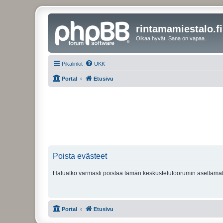
rintamamiestalo.fi
Olkaa hyvät. Sana on vapaa.
Pikalinkit
UKK
Portal
Etusivu
Poista evästeet
Haluatko varmasti poistaa tämän keskustelufoorumin asettamat
Portal
Etusivu