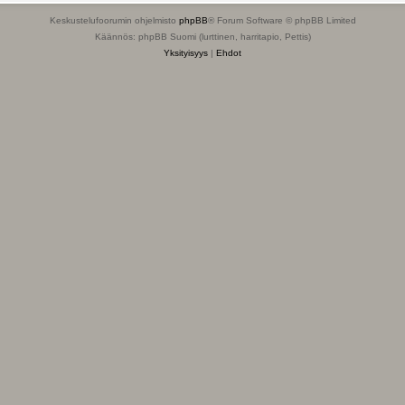
Keskustelufoorumin ohjelmisto
phpBB
® Forum Software © phpBB Limited
Käännös: phpBB Suomi (lurttinen, harritapio, Pettis)
Yksityisyys
|
Ehdot