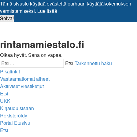
Tämä sivusto käyttää evästeitä parhaan käyttäjäkokemuksen
varmistamiseksi.
Lue lisää
Selvä!
rintamamiestalo.fi
Olkaa hyvät. Sana on vapaa.
Etsi
Tarkennettu haku
Pikalinkit
Vastaamattomat aiheet
Aktiiviset viestiketjut
Etsi
UKK
Kirjaudu sisään
Rekisteröidy
Portal
Etusivu
Etsi