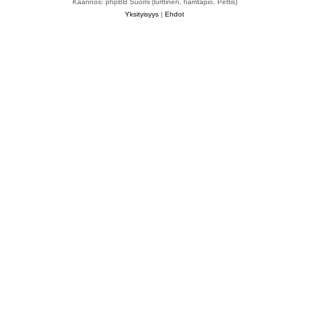
Käännös: phpBB Suomi (lurttinen, harritapio, Pettis)
Yksityisyys
|
Ehdot