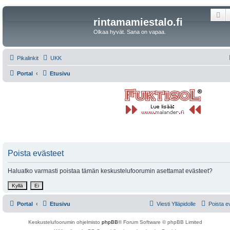
Et
rintamamiestalo.fi
Olkaa hyvät. Sana on vapaa.
Pikalinkit
UKK
Portal
Etusivu
Poista evästeet
Haluatko varmasti poistaa tämän keskustelufoorumin asettamat evästeet?
Portal
Etusivu
Viesti Ylläpidolle
Poista e
Keskustelufoorumin ohjelmisto
phpBB
® Forum Software © phpBB Limited