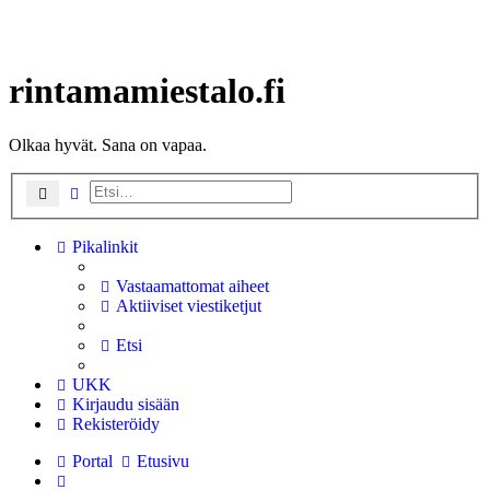
rintamamiestalo.fi
Olkaa hyvät. Sana on vapaa.
Etsi
Tarkennettu haku
Pikalinkit
Vastaamattomat aiheet
Aktiiviset viestiketjut
Etsi
UKK
Kirjaudu sisään
Rekisteröidy
Portal
Etusivu
Etsi