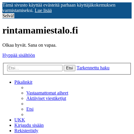
Tämä sivusto käyttää evästeitä parhaan käyttäjäkokemuksen
varmistamiseksi.
Lue lisää
Selvä!
rintamamiestalo.fi
Olkaa hyvät. Sana on vapaa.
Hyppää sisältöön
Tarkennettu haku
Etsi
Pikalinkit
Vastaamattomat aiheet
Aktiiviset viestiketjut
Etsi
UKK
Kirjaudu sisään
Rekisteröidy