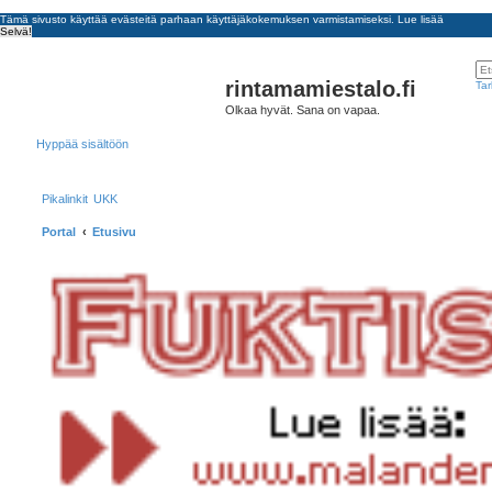
Tämä sivusto käyttää evästeitä parhaan käyttäjäkokemuksen varmistamiseksi.
Lue lisää
Selvä!
rintamamiestalo.fi
Tar
Olkaa hyvät. Sana on vapaa.
Hyppää sisältöön
Pikalinkit
UKK
Portal
Etusivu