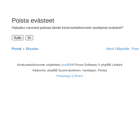
Poista evästeet
Haluatko varmasti poistaa tämän keskustelufoorumin asettamat evästeet?
Portal
Etusivu
Viesti Ylläpidolle
Pois
Keskustelufoorumin ohjelmisto
phpBB
® Forum Software © phpBB Limited
Käännös: phpBB Suomi (lurttinen, harritapio, Pettis)
Yksityisyys
|
Ehdot