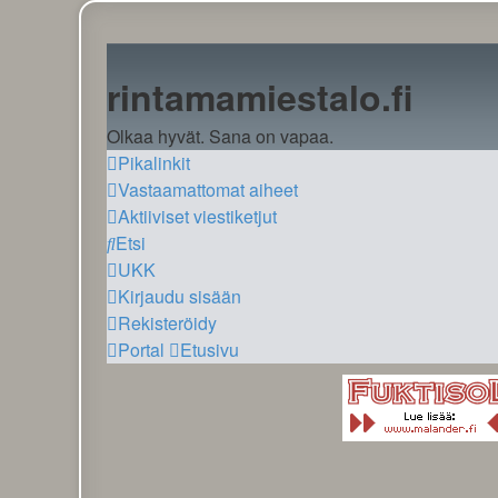
rintamamiestalo.fi
Olkaa hyvät. Sana on vapaa.
Pikalinkit
Vastaamattomat aiheet
Aktiiviset viestiketjut
Etsi
UKK
Kirjaudu sisään
Rekisteröidy
Portal
Etusivu