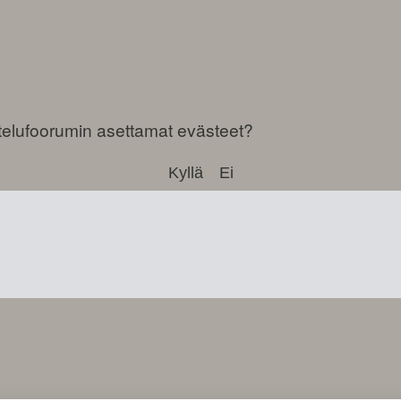
telufoorumin asettamat evästeet?