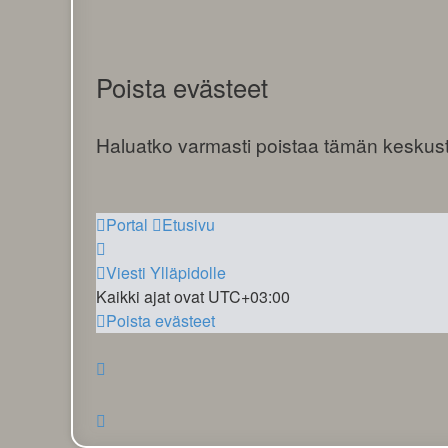
Poista evästeet
Haluatko varmasti poistaa tämän keskus
Portal
Etusivu
Viesti Ylläpidolle
Kaikki ajat ovat
UTC+03:00
Poista evästeet