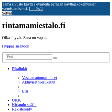
Tämä sivusto käyttää evästeitä parhaan käyttäjäkokemuksen
varmistamiseksi.
Lue lisää
Selvä!
rintamamiestalo.fi
Olkaa hyvät. Sana on vapaa.
Hyppää sisältöön
Tarkennettu
Etsi
haku
Pikalinkit
Vastaamattomat aiheet
Aktiiviset viestiketjut
Etsi
UKK
Kirjaudu sisään
Rekisteröidy