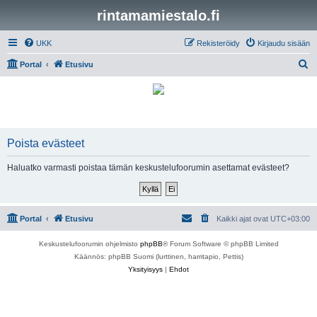
rintamamiestalo.fi
UKK
Rekisteröidy
Kirjaudu sisään
E
Portal
Etusivu
t
s
i
Poista evästeet
Haluatko varmasti poistaa tämän keskustelufoorumin asettamat evästeet?
Portal
Etusivu
Kaikki ajat ovat
UTC+03:00
Keskustelufoorumin ohjelmisto
phpBB
® Forum Software © phpBB Limited
Käännös: phpBB Suomi (lurttinen, harritapio, Pettis)
Yksityisyys
|
Ehdot