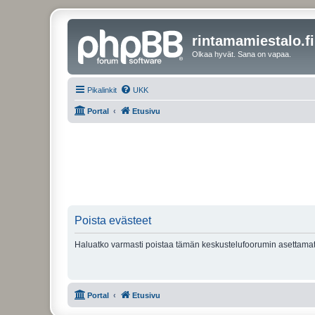
rintamamiestalo.fi
Olkaa hyvät. Sana on vapaa.
Pikalinkit
UKK
Portal
Etusivu
Poista evästeet
Haluatko varmasti poistaa tämän keskustelufoorumin asettamat
Portal
Etusivu