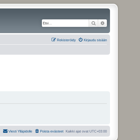
Etsi
Tarkennettu haku
Rekisteröidy
Kirjaudu sisään
Viesti Ylläpidolle
Poista evästeet
Kaikki ajat ovat
UTC+03:00