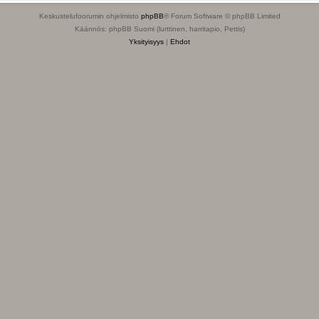
Keskustelufoorumin ohjelmisto
phpBB
® Forum Software © phpBB Limited
Käännös: phpBB Suomi (lurttinen, harritapio, Pettis)
Yksityisyys
|
Ehdot