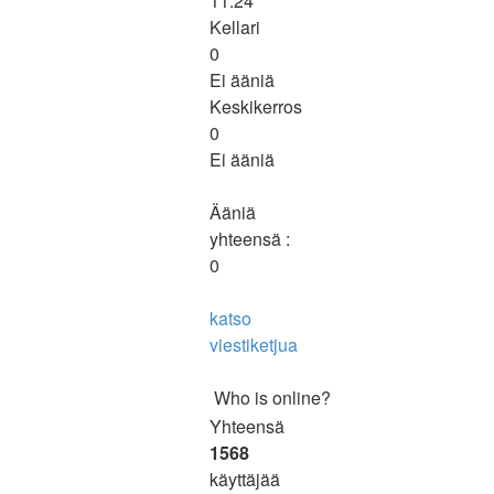
11:24
Kellari
0
Ei ääniä
Keskikerros
0
Ei ääniä
Ääniä
yhteensä :
0
katso
viestiketjua
Who is online?
Yhteensä
1568
käyttäjää