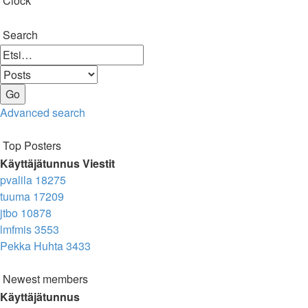
Clock
Search
Advanced search
Top Posters
Käyttäjätunnus
Viestit
pvalila
18275
tuuma
17209
jtbo
10878
lmfmis
3553
Pekka Huhta
3433
Newest members
Käyttäjätunnus