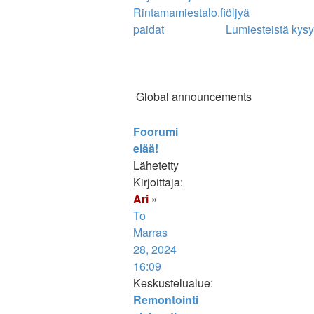
Rintamamiestalo.fi
öljyä
paidat
Lumiesteistä kys
Global announcements
Viesti
Foorumi
elää!
Lähetetty
Kirjoittaja:
Ari
»
To
Marras
28, 2024
16:09
Keskustelualue:
Remontointi