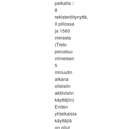
paikalla ::
8
rekisteröitynyttä,
0 piilossa
ja 1560
vierasta
(Tieto
perustuu
viimeisen
5
minuutin
aikana
olleisiin
aktiivisiin
käyttäjiin)
Eniten
yhtaikaisia
käyttäjiä
on ollut