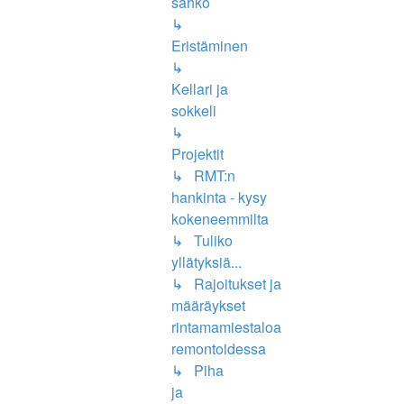
sähkö
↳
Eristäminen
↳
Kellari ja
sokkeli
↳
Projektit
↳ RMT:n
hankinta - kysy
kokeneemmilta
↳ Tuliko
yllätyksiä...
↳ Rajoitukset ja
määräykset
rintamamiestaloa
remontoidessa
↳ Piha
ja