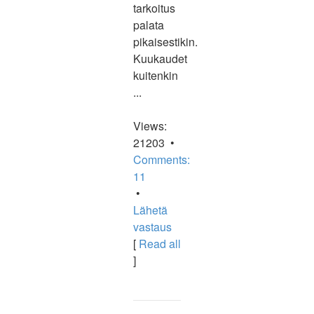
tarkoitus
palata
pikaisestikin.
Kuukaudet
kuitenkin
...
Views:
21203 •
Comments:
11
•
Lähetä
vastaus
[
Read all
]
Ylös