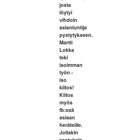
josta
löytyi
vihdoin
asiantuntija
pystytykseen.
Martti
Lokka
teki
isoimman
työn -
iso
kiitos!
Kiitos
myös
fb:ssä
asiaan
heräteille.
Joitakin
asetuksia