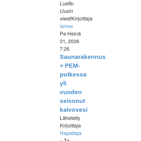
Luettu
Uusin
viesti
Kirjoittaja
ismox
Näytä
Pe Heinä
uusin
31, 2026
viesti
7:26
Saunarakennus
+ PEM-
putkessa
yli
vuoden
seisonut
kaivovesi
Lähetetty
Kirjoittaja
Hapattaja
» To