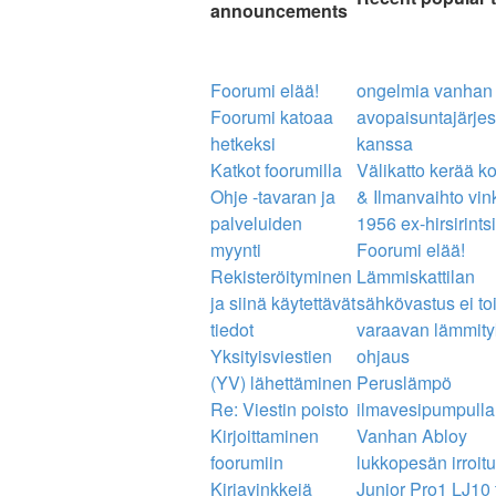
announcements
Foorumi elää!
ongelmia vanhan
Foorumi katoaa
avopaisuntajärje
hetkeksi
kanssa
Katkot foorumilla
Välikatto kerää ko
Ohje -tavaran ja
& Ilmanvaihto vink
palveluiden
1956 ex-hirsirints
myynti
Foorumi elää!
Rekisteröityminen
Lämmiskattilan
ja siinä käytettävät
sähkövastus ei toi
tiedot
varaavan lämmit
Yksityisviestien
ohjaus
(YV) lähettäminen
Peruslämpö
Re: Viestin poisto
ilmavesipumpull
Kirjoittaminen
Vanhan Abloy
foorumiin
lukkopesän irroit
Kirjavinkkejä
Junior Pro1 LJ10 