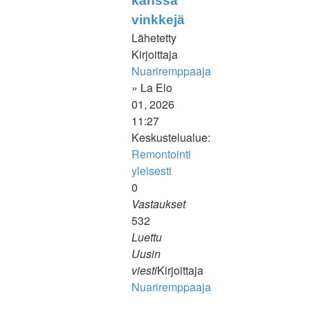
kanssa
vinkkejä
Lähetetty
Kirjoittaja
Nuariremppaaja
» La Elo
01, 2026
11:27
Keskustelualue:
Remontointi
yleisesti
0
Vastaukset
532
Luettu
Uusin
viesti
Kirjoittaja
Nuariremppaaja