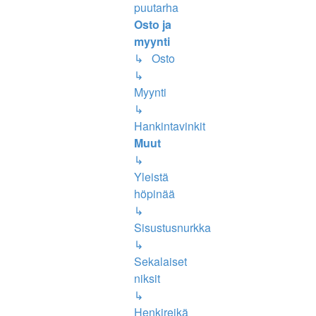
puutarha
Osto ja
myynti
↳ Osto
↳
Myynti
↳
Hankintavinkit
Muut
↳
Yleistä
höpinää
↳
Sisustusnurkka
↳
Sekalaiset
niksit
↳
Henkireikä