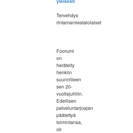
yleisesti
Tervehdys
rintamamiestalolaiset
Foorumi
on
herätelty
henkiin
suunnilleen
sen 20-
vuotisjuhliin.
Edellisen
palveluntarjoajan
päätettyä
toimintansa,
oli