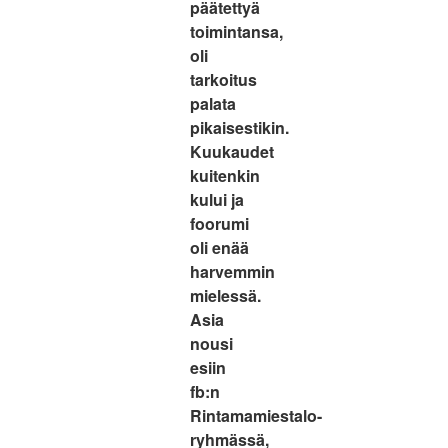
päätettyä
toimintansa,
oli
tarkoitus
palata
pikaisestikin.
Kuukaudet
kuitenkin
kului ja
foorumi
oli enää
harvemmin
mielessä.
Asia
nousi
esiin
fb:n
Rintamamiestalo-
ryhmässä,