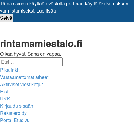
Tämä sivusto käyttää evästeitä parhaan käyttäjäkokemuksen
varmistamiseksi.
Lue lisää
Selvä!
rintamamiestalo.fi
Olkaa hyvät. Sana on vapaa.
Etsi
Tarkennettu
Pikalinkit
haku
Vastaamattomat aiheet
Aktiiviset viestiketjut
Etsi
UKK
Kirjaudu sisään
Rekisteröidy
Portal
Etusivu
Etsi