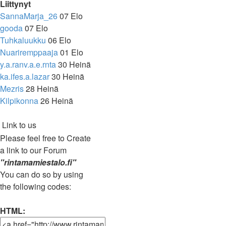
Liittynyt
SannaMarja_26
07 Elo
gooda
07 Elo
Tuhkaluukku
06 Elo
Nuariremppaaja
01 Elo
y.a.ranv.a.e.rnta
30 Heinä
ka.ifes.a.lazar
30 Heinä
Mezris
28 Heinä
Kilpikonna
26 Heinä
Link to us
Please feel free to Create
a link to our Forum
"rintamamiestalo.fi"
You can do so by using
the following codes:
HTML: