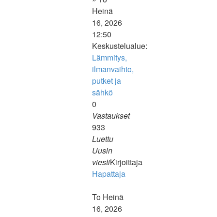
Heinä
16, 2026
12:50
Keskustelualue:
Lämmitys,
ilmanvaihto,
putket ja
sähkö
0
Vastaukset
933
Luettu
Uusin
viesti
Kirjoittaja
Hapattaja
Näytä
To Heinä
uusin
16, 2026
viesti