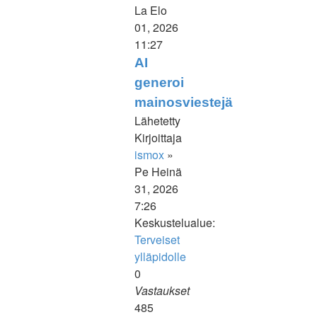
Näytä
La Elo
uusin
01, 2026
viesti
11:27
AI
generoi
mainosviestejä
Lähetetty
Kirjoittaja
ismox
»
Pe Heinä
31, 2026
7:26
Keskustelualue:
Terveiset
ylläpidolle
0
Vastaukset
485