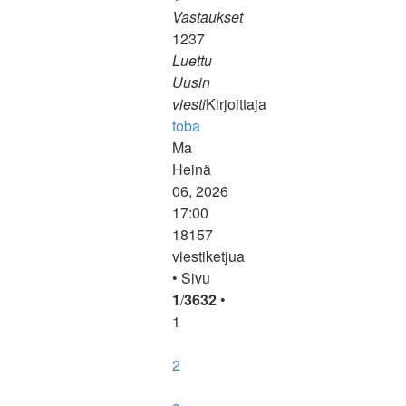
Vastaukset
1237
Luettu
Uusin
viesti
Kirjoittaja
toba
Näytä
Ma
uusin
Heinä
viesti
06, 2026
17:00
18157
viestiketjua
• Sivu
1
/
3632
•
1
2