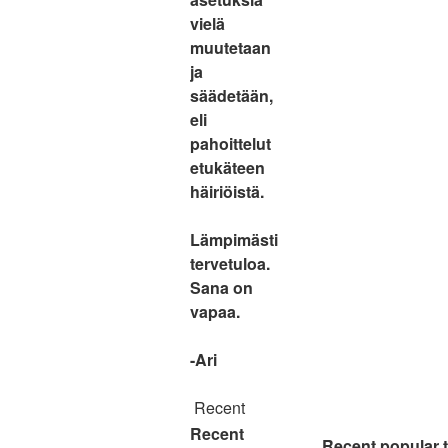
vielä
muutetaan
ja
säädetään,
eli
pahoittelut
etukäteen
häiriöistä.
Lämpimästi
tervetuloa.
Sana on
vapaa.
-Ari
Recent
Recent
Recent popular 