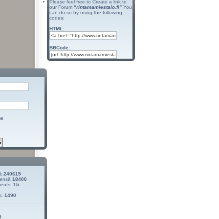
Please feel free to Create a link to
our Forum
"rintamamiestalo.fi"
You
can do so by using the following
codes:
HTML:
BBCode:
me
sä
240615
teensä
18400
ments:
15
s:
1490
0