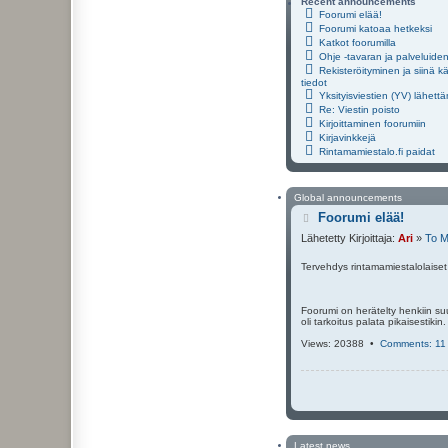
Recent announcements
Foorumi elää!
Foorumi katoaa hetkeksi
Katkot foorumilla
Ohje -tavaran ja palveluide
Rekisteröityminen ja siinä k
tiedot
Yksityisviestien (YV) lähett
Re: Viestin poisto
Kirjoittaminen foorumiin
Kirjavinkkejä
Rintamamiestalo.fi paidat
Global announcements
V
Foorumi elää!
i
Lähetetty Kirjoittaja:
Ari
»
To M
e
s
Tervehdys rintamamiestalolaiset
t
i
Foorumi on herätelty henkiin suu
oli tarkoitus palata pikaisestikin
Views: 20388 •
Comments: 11
Latest news