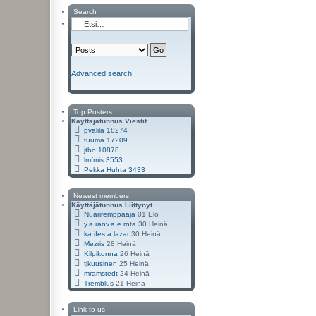
Search
Advanced search
Top Posters
Käyttäjätunnus
Viestit
pvalila
18274
tuuma
17209
jtbo
10878
lmfmis
3553
Pekka Huhta
3433
Newest members
Käyttäjätunnus
Liittynyt
Nuariremppaaja
01 Elo
y.a.ranv.a.e.rnta
30 Heinä
ka.ifes.a.lazar
30 Heinä
Mezris
28 Heinä
Kilpikonna
26 Heinä
tjkuusinen
25 Heinä
mramstedt
24 Heinä
Tremblus
21 Heinä
Link to us