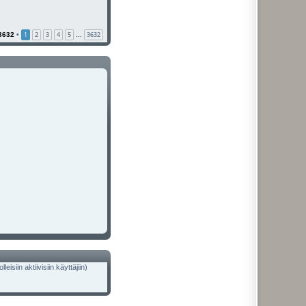
1
2
3
4
5
3632
3632
•
…
isiin aktiivisiin käyttäjiin)