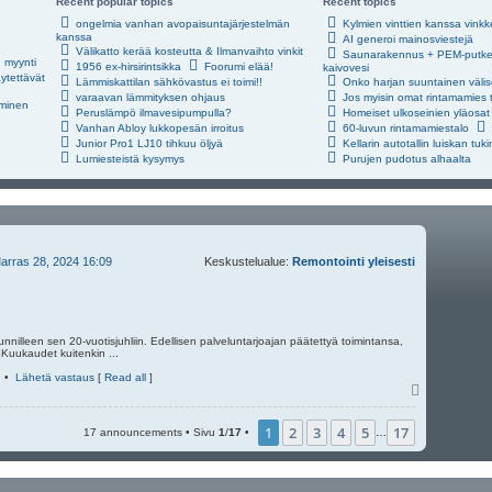
Recent popular topics
Recent topics
ongelmia vanhan avopaisuntajärjestelmän
Kylmien vinttien kanssa vinkk
kanssa
AI generoi mainosviestejä
Välikatto kerää kosteutta & Ilmanvaihto vinkit
Saunarakennus + PEM-putkes
n myynti
1956 ex-hirsirintsikka
Foorumi elää!
kaivovesi
äytettävät
Lämmiskattilan sähkövastus ei toimi!!
Onko harjan suuntainen välis
varaavan lämmityksen ohjaus
Jos myisin omat rintamamies t
äminen
Peruslämpö ilmavesipumpulla?
Homeiset ulkoseinien yläosat 
Vanhan Abloy lukkopesän irroitus
60-luvun rintamamiestalo
Junior Pro1 LJ10 tihkuu öljyä
Kellarin autotallin luiskan tuki
Lumiesteistä kysymys
Purujen pudotus alhaalta
arras 28, 2024 16:09
Keskustelualue:
Remontointi yleisesti
nnilleen sen 20-vuotisjuhliin. Edellisen palveluntarjoajan päätettyä toimintansa,
. Kuukaudet kuitenkin ...
•
Lähetä vastaus
[
Read all
]
Y
l
ö
1
2
3
4
5
17
17 announcements • Sivu
1
/
17
•
…
s