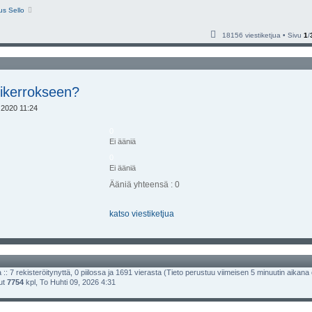
i
N
s Sello
ä
y
t
18156 viestiketjua • Sivu
1
/
ä
u
u
s
i
n
v
skikerrokseen?
i
e
 2020 11:24
s
t
i
0
Ei ääniä
0
Ei ääniä
Ääniä yhteensä : 0
katso viestiketjua
 :: 7 rekisteröitynyttä, 0 piilossa ja 1691 vierasta (Tieto perustuu viimeisen 5 minuutin aikana olle
lut
7754
kpl, To Huhti 09, 2026 4:31