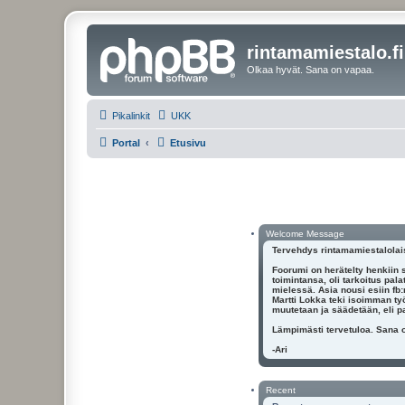
rintamamiestalo.fi
Olkaa hyvät. Sana on vapaa.
Pikalinkit
UKK
Portal
Etusivu
Welcome Message
Tervehdys rintamamiestalolai
Foorumi on herätelty henkiin s
toimintansa, oli tarkoitus pal
mielessä. Asia nousi esiin fb
Martti Lokka teki isoimman työ
muutetaan ja säädetään, eli pa
Lämpimästi tervetuloa. Sana 
-Ari
Recent