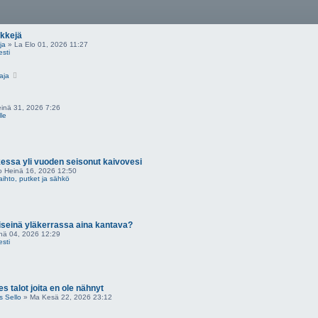
nkkejä
ja
» La Elo 01, 2026 11:27
esti
N
aja
ä
y
t
ä
inä 31, 2026 7:26
u
lle
u
s
i
n
v
ssa yli vuoden seisonut kaivovesi
i
e
o Heinä 16, 2026 12:50
s
ihto, putket ja sähkö
t
i
N
ä
y
iseinä yläkerrassa aina kantava?
t
ä
nä 04, 2026 12:29
u
esti
u
s
i
n
v
 talot joita en ole nähnyt
i
e
 Sello
» Ma Kesä 22, 2026 23:12
s
t