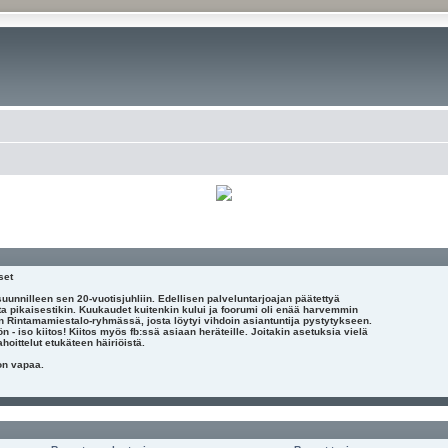
set
uunnilleen sen 20-vuotisjuhliin. Edellisen palveluntarjoajan päätettyä
ata pikaisestikin. Kuukaudet kuitenkin kului ja foorumi oli enää harvemmin
:n Rintamamiestalo-ryhmässä, josta löytyi vihdoin asiantuntija pystytykseen.
n - iso kiitos! Kiitos myös fb:ssä asiaan heräteille. Joitakin asetuksia vielä
hoittelut etukäteen häiriöistä.
on vapaa.