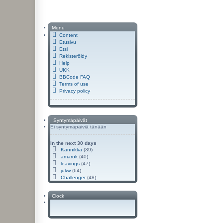
Menu
Content
Etusivu
Etsi
Rekisteröidy
Help
UKK
BBCode FAQ
Terms of use
Privacy policy
Syntymäpäivät
Ei syntymäpäiviä tänään
In the next 30 days
Kannikka
(39)
amarok
(40)
leavings
(47)
jukw
(64)
Challenger
(48)
Clock