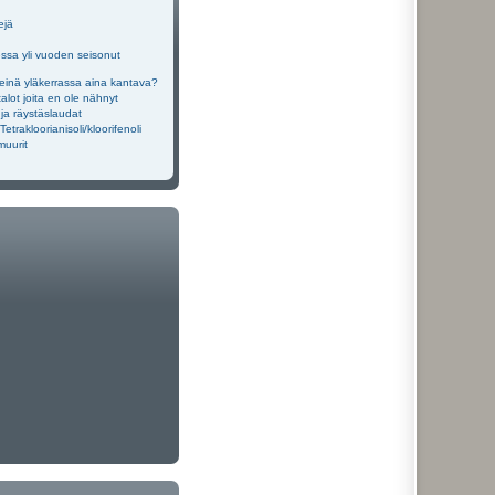
ejä
sa yli vuoden seisonut
einä yläkerrassa aina kantava?
alot joita en ole nähnyt
ja räystäslaudat
Tetrakloorianisoli/kloorifenoli
muurit