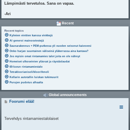
Lämpimästi tervetuloa. Sana on vapaa.
-Ari
Recent
Recent topics
Kylmien vinttien kanssa vinkkejä
AI generoi mainosviestejä
Saunarakennus + PEM-putkessa yli vuoden seisonut kaivovesi
Onko harjan suuntainen väliseinä yläkerrassa aina kantava?
Jos myisin omat rintamamies talot joita en ole nähnyt
Homeiset ulkoseinien yläosat ja räystäslaudat
60-luvun rintamamiestalo
Tetrakloorianisoli/kloorifenoli
Kellarin autotallin luiskan tukimuurit
Purujen pudotus alhaalta
Global announcements
V
Foorumi elää!
i
e
s
t
Tervehdys rintamamiestalolaiset
i