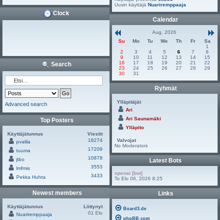
Uusin käyttäjä
Nuariremppaaja
Clock
Calendar
Aug. 2026
Su
Mo
Tu
We
Th
Fr
Sa
1
2
3
4
5
6
7
8
9
10
11
12
13
14
15
16
17
18
19
20
21
22
Search
23
24
25
26
27
28
29
30
31
Ryhmät
Ylläpitäjät
Advanced search
Ari
Ari Saunamäki
Top Posters
Ylläpito
Käyttäjätunnus
Viestit
18274
Valvojat
pvalila
No Moderators
17209
tuuma
10878
jtbo
Latest Bots
3553
lmfmis
openai [bot]
3433
Pekka Huhta
To Elo 06, 2026 8:25
Newest members
Links
Käyttäjätunnus
Liittynyt
Board3.de
01 Elo
Nuariremppaaja
phpBB.com