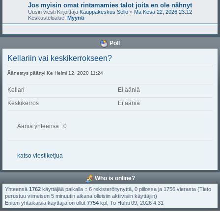
Jos myisin omat rintamamies talot joita en ole nähnyt
Uusin viesti Kirjoittaja
Kauppakeskus Sello
»
Ma Kesä 22, 2026 23:12
Keskustelualue:
Myynti
Poll
Kellariin vai keskikerrokseen?
Äänestys päättyi Ke Helmi 12, 2020 11:24
Kellari
Ei ääniä
Keskikerros
Ei ääniä
Ääniä yhteensä : 0
katso viestiketjua
Who is online?
Yhteensä
1762
käyttäjää paikalla :: 6 rekisteröitynyttä, 0 piilossa ja 1756 vierasta (Tieto
perustuu viimeisen 5 minuutin aikana olleisiin aktiivisiin käyttäjiin)
Eniten yhtaikaisia käyttäjiä on ollut
7754
kpl, To Huhti 09, 2026 4:31