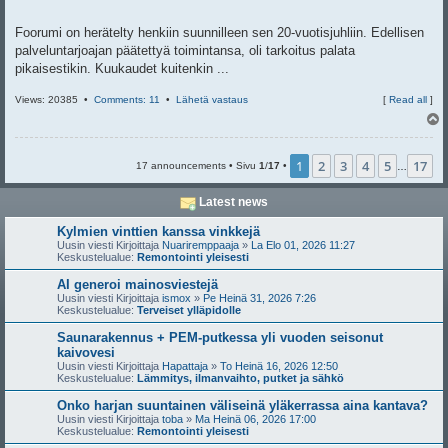
Foorumi on herätelty henkiin suunnilleen sen 20-vuotisjuhliin. Edellisen
palveluntarjoajan päätettyä toimintansa, oli tarkoitus palata
pikaisestikin. Kuukaudet kuitenkin ...
Views: 20385 •
Comments: 11
•
Lähetä vastaus
[
Read all
]
l
s
1
2
3
4
5
17
17 announcements • Sivu
1
/
17
•
…
Latest news
Kylmien vinttien kanssa vinkkejä
Uusin viesti Kirjoittaja
Nuariremppaaja
»
La Elo 01, 2026 11:27
Keskustelualue:
Remontointi yleisesti
AI generoi mainosviestejä
Uusin viesti Kirjoittaja
ismox
»
Pe Heinä 31, 2026 7:26
Keskustelualue:
Terveiset ylläpidolle
Saunarakennus + PEM-putkessa yli vuoden seisonut
kaivovesi
Uusin viesti Kirjoittaja
Hapattaja
»
To Heinä 16, 2026 12:50
Keskustelualue:
Lämmitys, ilmanvaihto, putket ja sähkö
Onko harjan suuntainen väliseinä yläkerrassa aina kantava?
Uusin viesti Kirjoittaja
toba
»
Ma Heinä 06, 2026 17:00
Keskustelualue:
Remontointi yleisesti