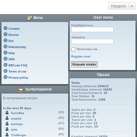
Hyppää
User menu
Menu
Käyttäjätunnus:
Content
Etusivu
Salasana:
Etsi
Rekisteröidy
Remember me
Help
Register now!
UKK
BBCode FAQ
Terms of use
Tilastot
Privacy policy
Totals
Viestejä yhteensä
240615
Syntymäpäivät
Viestiketjuja yhteensä
18400
Total Announcements:
15
Total Stickies:
11
Ei syntymäpäiviä tänään
Total Attachments:
1490
In the next 30 days
Topics per day:
2
(39)
Kannikka
Posts per day:
30
Users per day:
2
(40)
amarok
Topics per user:
1
(47)
Posts per user:
13
leavings
Posts per topic:
13
(64)
jukw
(48)
Challenger
Käyttäjiä yhteensä
18254