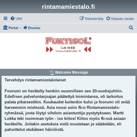
rintamamiestalo.fi
UKK
Rekisteröidy
Kirjaudu sisään
E
Portal
Etusivu
t
s
i
Welcome Message
Tervehdys rintamamiestalolaiset
Foorumi on herätelty henkiin suunnilleen sen 20-vuotisjuhliin.
Edellisen palveluntarjoajan päätettyä toimintansa, oli tarkoitus
palata pikaisestikin. Kuukaudet kuitenkin kului ja foorumi oli enää
harvemmin mielessä. Asia nousi esiin fb:n Rintamamiestalo-
ryhmässä, josta löytyi vihdoin asiantuntija pystytykseen. Martti
Lokka teki isoimman työn - iso kiitos! Kiitos myös fb:ssä asiaan
heräteille. Joitakin asetuksia vielä muutetaan ja säädetään, eli
pahoittelut etukäteen häiriöistä.