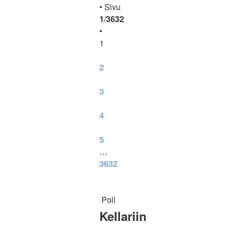
• Sivu
1
/
3632
•
1
2
3
4
5
…
3632
Poll
Kellariin