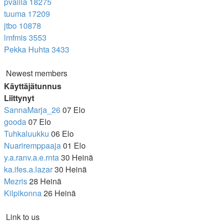
pvalila
18275
tuuma
17209
jtbo
10878
lmfmis
3553
Pekka Huhta
3433
Newest members
Käyttäjätunnus
Liittynyt
SannaMarja_26
07 Elo
gooda
07 Elo
Tuhkaluukku
06 Elo
Nuariremppaaja
01 Elo
y.a.ranv.a.e.rnta
30 Heinä
ka.ifes.a.lazar
30 Heinä
Mezris
28 Heinä
Kilpikonna
26 Heinä
Link to us