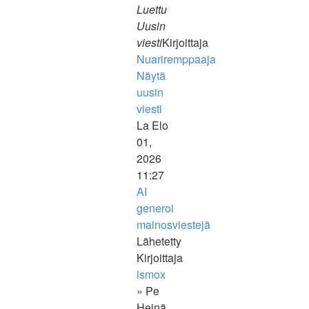
Luettu
Uusin
viesti
Kirjoittaja
Nuariremppaaja
Näytä
uusin
viesti
La Elo
01,
2026
11:27
AI
generoi
mainosviestejä
Lähetetty
Kirjoittaja
ismox
» Pe
Heinä