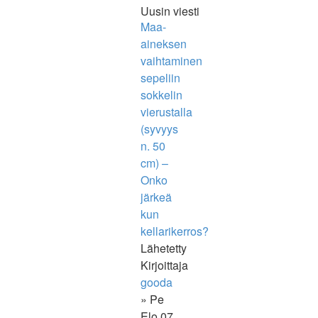
Uusin viesti
Maa-
aineksen
vaihtaminen
sepeliin
sokkelin
vierustalla
(syvyys
n. 50
cm) –
Onko
järkeä
kun
kellarikerros?
Lähetetty
Kirjoittaja
gooda
» Pe
Elo 07,