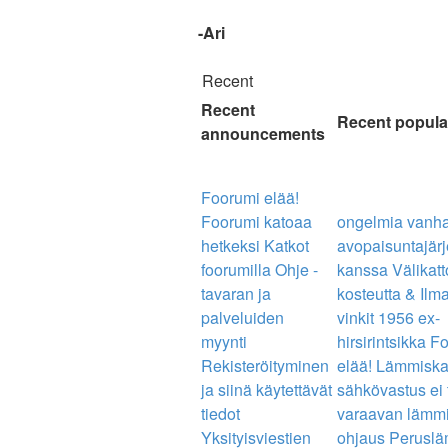
-Ari
Recent
Recent
Recent popula
announcements
Foorumi elää!
Foorumi katoaa
ongelmia vanh
hetkeksi
Katkot
avopaisuntajär
foorumilla
Ohje -
kanssa
Välikat
tavaran ja
kosteutta & Ilm
palveluiden
vinkit
1956 ex-
myynti
hirsirintsikka
Fo
Rekisteröityminen
elää!
Lämmiskat
ja siinä käytettävät
sähkövastus ei t
tiedot
varaavan lämm
Yksityisviestien
ohjaus
Perusl