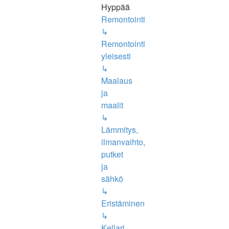
Hyppää
Remontointi
↳
Remontointi
yleisesti
↳
Maalaus
ja
maalit
↳
Lämmitys,
ilmanvaihto,
putket
ja
sähkö
↳
Eristäminen
↳
Kellari