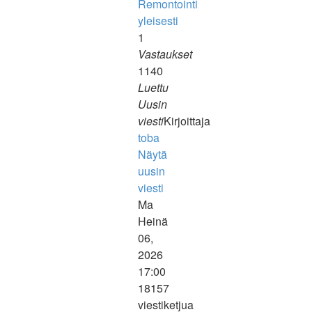
Remontointi
yleisesti
1
Vastaukset
1140
Luettu
Uusin
viesti
Kirjoittaja
toba
Näytä
uusin
viesti
Ma
Heinä
06,
2026
17:00
18157
viestiketjua