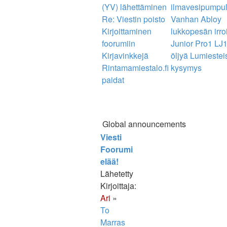
(YV) lähettäminen
ilmavesipumpul
Re: Viestin poisto
Vanhan Abloy
Kirjoittaminen
lukkopesän irro
foorumiin
Junior Pro1 LJ1
Kirjavinkkejä
öljyä
Lumiestei
Rintamamiestalo.fi
kysymys
paidat
Global announcements
Viesti
Foorumi
elää!
Lähetetty
Kirjoittaja:
Ari
»
To
Marras