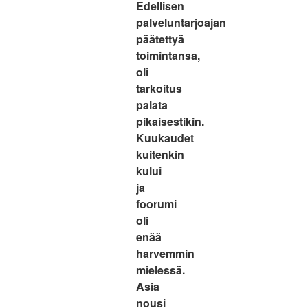
Edellisen
palveluntarjoajan
päätettyä
toimintansa,
oli
tarkoitus
palata
pikaisestikin.
Kuukaudet
kuitenkin
kului
ja
foorumi
oli
enää
harvemmin
mielessä.
Asia
nousi