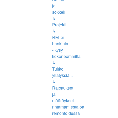
ja
sokkeli
↳
Projektit
↳
RMT:n
hankinta
- kysy
kokeneemmilta
↳
Tuliko
yllätyksiä...
↳
Rajoitukset
ja
määräykset
rintamamiestaloa
remontoidessa