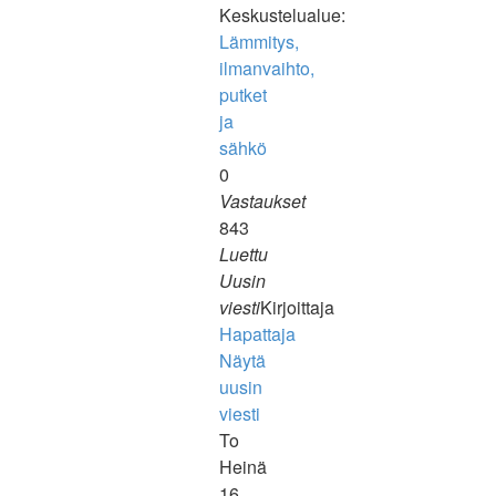
Keskustelualue:
Lämmitys,
ilmanvaihto,
putket
ja
sähkö
0
Vastaukset
843
Luettu
Uusin
viesti
Kirjoittaja
Hapattaja
Näytä
uusin
viesti
To
Heinä
16,