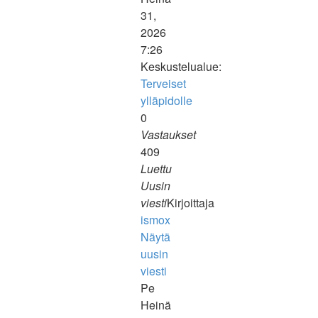
31,
2026
7:26
Keskustelualue:
Terveiset
ylläpidolle
0
Vastaukset
409
Luettu
Uusin
viesti
Kirjoittaja
ismox
Näytä
uusin
viesti
Pe
Heinä