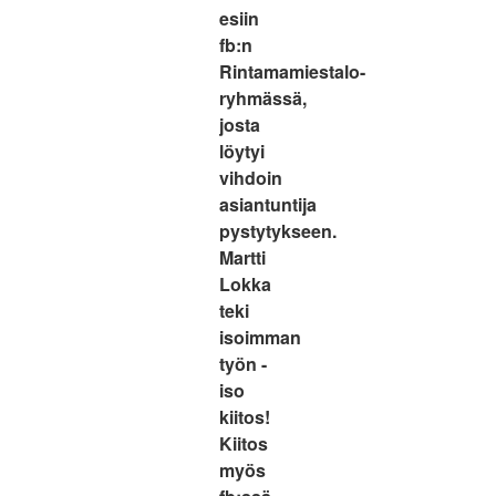
esiin
fb:n
Rintamamiestalo-
ryhmässä,
josta
löytyi
vihdoin
asiantuntija
pystytykseen.
Martti
Lokka
teki
isoimman
työn -
iso
kiitos!
Kiitos
myös