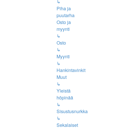
↳
Piha ja
puutarha
Osto ja
myynti
↳
Osto
↳
Myynti
↳
Hankintavinkit
Muut
↳
Yleistä
höpinää
↳
Sisustusnurkka
↳
Sekalaiset