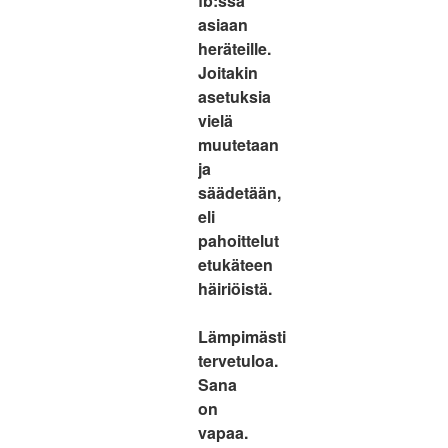
fb:ssä
asiaan
heräteille.
Joitakin
asetuksia
vielä
muutetaan
ja
säädetään,
eli
pahoittelut
etukäteen
häiriöistä.
Lämpimästi
tervetuloa.
Sana
on
vapaa.