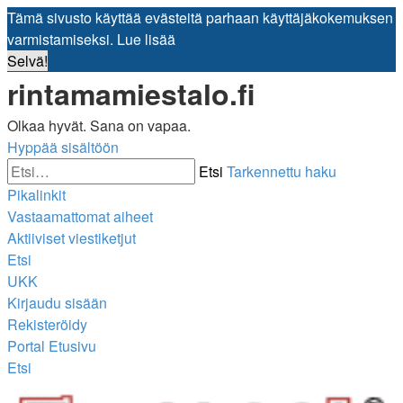
Tämä sivusto käyttää evästeitä parhaan käyttäjäkokemuksen
varmistamiseksi.
Lue lisää
Selvä!
rintamamiestalo.fi
Olkaa hyvät. Sana on vapaa.
Hyppää sisältöön
Etsi
Tarkennettu haku
Pikalinkit
Vastaamattomat aiheet
Aktiiviset viestiketjut
Etsi
UKK
Kirjaudu sisään
Rekisteröidy
Portal
Etusivu
Etsi