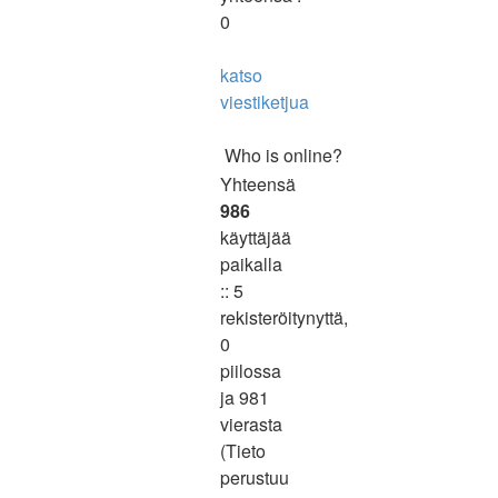
0
katso
viestiketjua
Who is online?
Yhteensä
986
käyttäjää
paikalla
:: 5
rekisteröitynyttä,
0
piilossa
ja 981
vierasta
(Tieto
perustuu