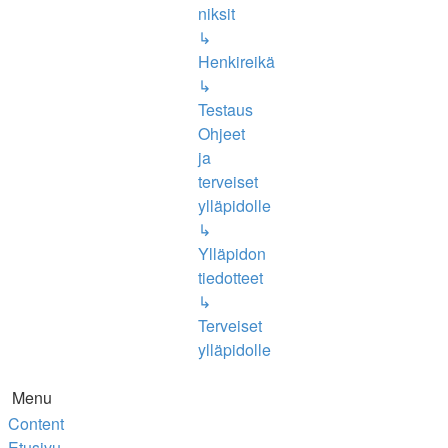
niksit
↳
Henkireikä
↳
Testaus
Ohjeet
ja
terveiset
ylläpidolle
↳
Ylläpidon
tiedotteet
↳
Terveiset
ylläpidolle
Menu
Content
Etusivu