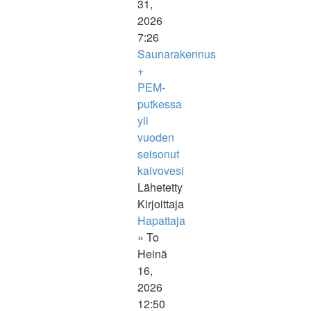
31,
2026
7:26
Saunarakennus
+
PEM-
putkessa
yli
vuoden
seisonut
kaivovesi
Lähetetty
Kirjoittaja
Hapattaja
» To
Heinä
16,
2026
12:50