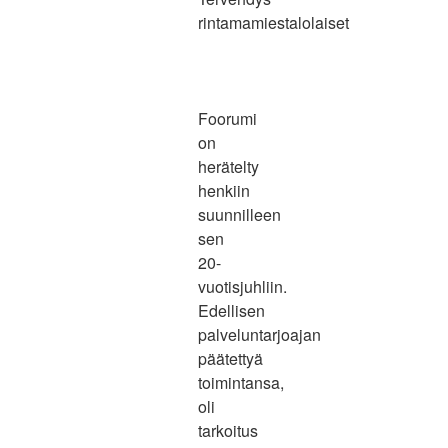
rintamamiestalolaiset
Foorumi
on
herätelty
henkiin
suunnilleen
sen
20-
vuotisjuhliin.
Edellisen
palveluntarjoajan
päätettyä
toimintansa,
oli
tarkoitus