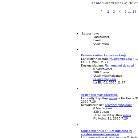
s
17 announcements • Sivu
1
/
17
•
1
2
3
4
5
…
17
Latest news
Vastaukset
Luettu
Uusin viesti
Kylmien vinttien kanssa vinkkejä
Lähetetty Kirjoittaja
Nuariremppaaja
» L
Elo 01, 2026 11:27
Keskustelualue:
Remontointi yleisesti
0
Vastaukset
389
Luettu
Uusin viesti
Kirjoittaja
N
Nuariremppaaja
ä
La Elo 01, 2026 11:27
y
t
ä
AI generoi mainosviestejä
u
Lähetetty Kirjoittaja
ismox
» Pe Heinä 3
u
2026 7:26
s
Keskustelualue:
Terveiset ylläpidolle
i
0
Vastaukset
n
335
Luettu
v
N
Uusin viesti
Kirjoittaja
ismox
i
ä
Pe Heinä 31, 2026 7:26
e
y
s
t
t
ä
i
Saunarakennus + PEM-putkessa yli
u
vuoden seisonut kaivovesi
u
Lähetetty Kirjoittaja
Hapattaja
» To Hein