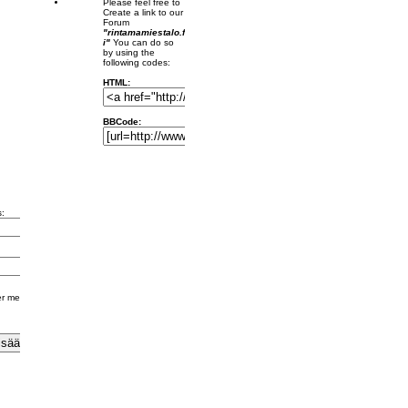
Please feel free to
Create a link to our
Forum
"rintamamiestalo.f
i"
You can do so
by using the
following codes:
HTML:
BBCode:
s:
r me