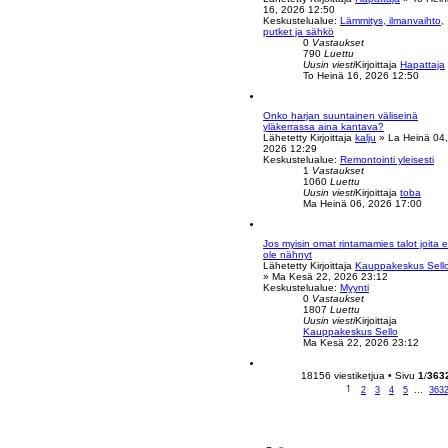
s
16, 2026 12:50
i
Keskustelualue:
Lämmitys, ilmanvaihto,
n
putket ja sähkö
v
0
Vastaukset
i
790
Luettu
e
Uusin viesti
Kirjoittaja
Hapattaja
s
To Heinä 16, 2026 12:50
t
i
t
Onko harjan suuntainen väliseinä
yläkerrassa aina kantava?
Lähetetty Kirjoittaja
kalju
» La Heinä 04,
2026 12:29
i
Keskustelualue:
Remontointi yleisesti
1
Vastaukset
1060
Luettu
i
N
Uusin viesti
Kirjoittaja
toba
ä
Ma Heinä 06, 2026 17:00
y
t
t
i
ä
Jos myisin omat rintamamies talot joita 
u
ole nähnyt
u
Lähetetty Kirjoittaja
Kauppakeskus Sell
s
» Ma Kesä 22, 2026 23:12
i
Keskustelualue:
Myynti
n
0
Vastaukset
v
1807
Luettu
i
Uusin viesti
Kirjoittaja
e
N
Kauppakeskus Sello
s
ä
Ma Kesä 22, 2026 23:12
t
y
i
t
ä
18156 viestiketjua • Sivu
1
/
363
u
1
2
3
4
5
…
363
u
s
i
n
v