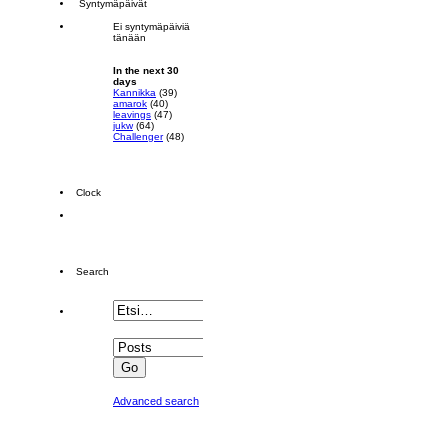
Syntymäpäivät
Ei syntymäpäiviä
tänään
In the next 30
days
Kannikka
(39)
amarok
(40)
leavings
(47)
jukw
(64)
Challenger
(48)
Clock
Search
Advanced search