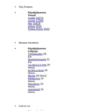
Top Posters
Käyttäjätunnus
Viestit
pvalila
18274
tuuma
17209
jtbo
10878
lmfmis
3553
Pekka Huhta
3433
Newest members
Käyttäjätunnus
Liittynyt
Tuhkaluukku
06
Elo
Nuariremppaaja
01
Elo
y.a.ranv.a.e.rnta
30
Heinä
ka.ifes.a.lazar
30
Heinä
Mezris
28 Heinä
Kilpikonna
26
Heinä
tjkuusinen
25
Heinä
mramstedt
24
Heinä
Link to us