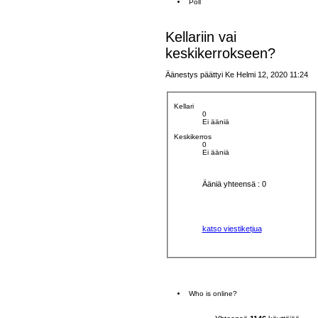
Poll
i
e
s
t
Kellariin vai
i
keskikerrokseen?
Äänestys päättyi Ke Helmi 12, 2020 11:24
Kellari
0
Ei ääniä
Keskikerros
0
Ei ääniä
Ääniä yhteensä : 0
katso viestiketjua
Who is online?