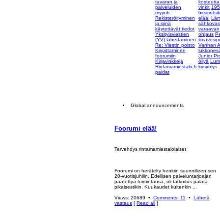
tavaran ja
kosteutta
palveluiden
vinkit
195
myynti
hirsirintsi
Rekisteröityminen
elää!
Läm
ja siinä
sähkövast
käytettävät tiedot
varaavan
Yksityisviestien
ohjaus
P
(YV) lähettäminen
ilmavesi
Re: Viestin poisto
Vanhan A
Kirjoittaminen
lukkopesä
foorumiin
Junior Pr
Kirjavinkkejä
öljyä
Lumi
Rintamamiestalo.fi
kysymys
paidat
Global announcements
V
Foorumi elää!
i
e
s
Tervehdys rintamamiestalolaiset
t
i
Foorumi on herätelty henkiin suunnilleen sen
20-vuotisjuhliin. Edellisen palveluntarjoajan
päätettyä toimintansa, oli tarkoitus palata
pikaisestikin. Kuukaudet kuitenkin ...
Views: 20689 •
Comments: 11
•
Lähetä
vastaus
[
Read all
]
Y
l
ö