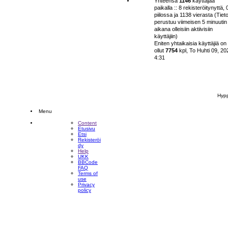
Yhteensä
1146
käyttäjää
paikalla :: 8 rekisteröitynyttä, 
piilossa ja 1138 vierasta (Tiet
perustuu viimeisen 5 minuutin
aikana olleisiin aktiivisiin
käyttäjiin)
Eniten yhtaikaisia käyttäjiä on
ollut
7754
kpl, To Huhti 09, 20
4:31
Hyp
Menu
Content
Etusivu
Etsi
Rekisteröi
dy
Help
UKK
BBCode
FAQ
Terms of
use
Privacy
policy