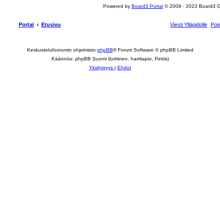
Powered by
Board3 Portal
© 2009 - 2023 Board3 
Portal
Etusivu
Viesti Ylläpidolle
Poi
Keskustelufoorumin ohjelmisto
phpBB
® Forum Software © phpBB Limited
Käännös: phpBB Suomi (lurttinen, harritapio, Pettis)
Yksityisyys
|
Ehdot