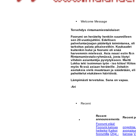
Welcome Message
Tervehdys rintamamiestalolaiset
Foorumi on herätelty henkiin suunnilleen
sen 20-vuotisjuhliin. Edellisen
palveluntarjoajan päätettyä toimintansa, oli
tarkoitus palata pikaisestikin. Kuukaudet
kuitenkin kului ja foorumi oli enää
harvemmin mielessä. Asia nousi esiin fb:n
Rintamamiestalo-ryhmässä, josta löytyi
vihdoin asiantuntija pystytykseen. Martti
Lokka teki isoimman työn - iso kiitos! Kiitos
myös fb:ssä asiaan heräteille. Joitakin
asetuksia vielä muutetaan ja säädetään, eli
pahoittelut etukäteen häiriöistä.
Lämpimästi tervetuloa. Sana on vapaa.
-Ari
Recent
Recent
Recent p
announcements
Foorumi elää!
Foorumi katoaa
ongelmia
hetkeksi
Katkot
avopaisun
foorumilla
Ohje -
kanssa
V