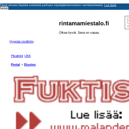
Tämä sivusto käyttää evästeitä parhaan käyttäjäkokemuksen varmistamiseksi.
Lue lisää
Selvä!
rintamamiestalo.fi
Olkaa hyvät. Sana on vapaa.
Hyppää sisältöön
Pikalinkit
UKK
Portal
Etusivu