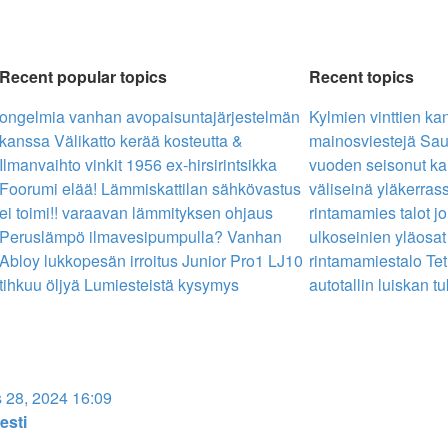
Recent popular topics
Recent topics
ongelmia vanhan avopaisuntajärjestelmän
Kylmien vinttien ka
kanssa
Välikatto kerää kosteutta &
mainosviestejä
Sau
Ilmanvaihto vinkit
1956 ex-hirsirintsikka
vuoden seisonut ka
Foorumi elää!
Lämmiskattilan sähkövastus
väliseinä yläkerras
ei toimi!!
varaavan lämmityksen ohjaus
rintamamies talot jo
Peruslämpö ilmavesipumpulla?
Vanhan
ulkoseinien yläosat
Abloy lukkopesän irroitus
Junior Pro1 LJ10
rintamamiestalo
Tet
tihkuu öljyä
Lumiesteistä kysymys
autotallin luiskan t
 28, 2024 16:09
esti