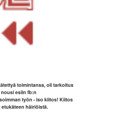
tettyä toimintansa, oli tarkoitus
nousi esiin fb:n
soimman työn - iso kiitos! Kiitos
 etukäteen häiriöistä.