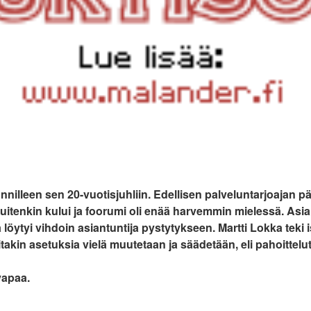
nilleen sen 20-vuotisjuhliin. Edellisen palveluntarjoajan pää
uitenkin kului ja foorumi oli enää harvemmin mielessä. Asia 
öytyi vihdoin asiantuntija pystytykseen. Martti Lokka teki i
takin asetuksia vielä muutetaan ja säädetään, eli pahoittelut
vapaa.