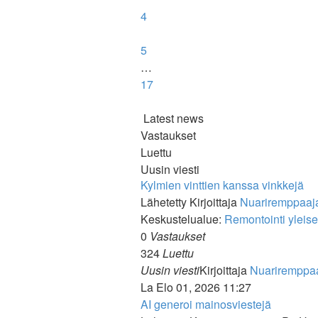
4
5
…
17
Latest news
Vastaukset
Luettu
Uusin viesti
Kylmien vinttien kanssa vinkkejä
Lähetetty Kirjoittaja
Nuariremppaaj
Keskustelualue:
Remontointi yleise
0
Vastaukset
324
Luettu
Uusin viesti
Kirjoittaja
Nuariremppa
La Elo 01, 2026 11:27
AI generoi mainosviestejä