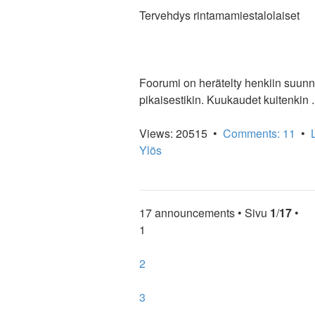
Tervehdys rintamamiestalolaiset
Foorumi on herätelty henkiin suunnil
pikaisestikin. Kuukaudet kuitenkin .
Views: 20515 •
Comments: 11
•
Ylös
17 announcements • Sivu
1
/
17
•
1
2
3