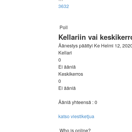
3632
Poll
Kellariin vai keskike
Äänestys päättyi Ke Helmi 12, 202
Kellari
0
Ei ääniä
Keskikerros
0
Ei ääniä
Ääniä yhteensä : 0
katso viestiketjua
Who is online?