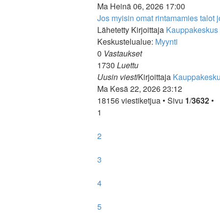
Ma Heinä 06, 2026 17:00
Jos myisin omat rintamamies talot j
Lähetetty Kirjoittaja
Kauppakeskus 
Keskustelualue:
Myynti
0
Vastaukset
1730
Luettu
Uusin viesti
Kirjoittaja
Kauppakesku
Ma Kesä 22, 2026 23:12
18156 viestiketjua • Sivu
1
/
3632
•
1
2
3
4
5
…