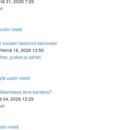
nä 31, 2026 7:26
le
usin viesti
 vuoden seisonut kaivovesi
Heinä 16, 2026 12:50
hto, putket ja sähkö
tä uusin viesti
yläkerrassa aina kantava?
ä 04, 2026 12:29
sti
sin viesti