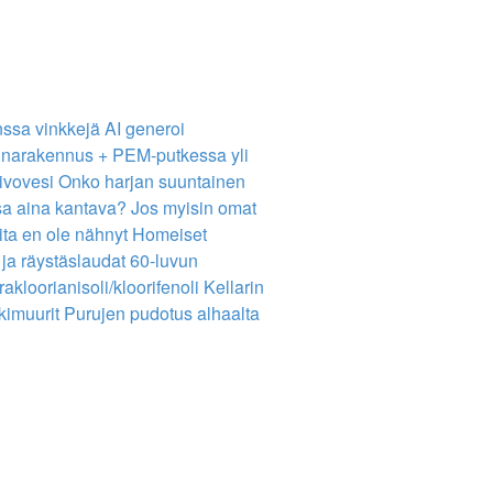
nssa vinkkejä
AI generoi
narakennus + PEM-putkessa yli
ivovesi
Onko harjan suuntainen
sa aina kantava?
Jos myisin omat
ita en ole nähnyt
Homeiset
 ja räystäslaudat
60-luvun
rakloorianisoli/kloorifenoli
Kellarin
ukimuurit
Purujen pudotus alhaalta