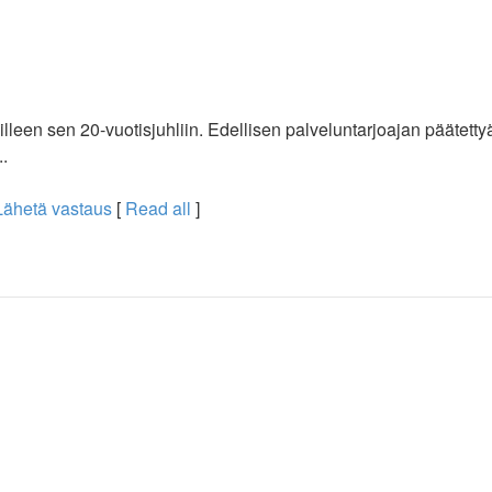
leen sen 20-vuotisjuhliin. Edellisen palveluntarjoajan päätettyä 
..
Lähetä vastaus
[
Read all
]