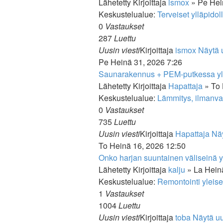
Lähetetty Kirjoittaja
ismox
» Pe Hei
Keskustelualue:
Terveiset ylläpidol
0
Vastaukset
287
Luettu
Uusin viesti
Kirjoittaja
ismox
Näytä u
Pe Heinä 31, 2026 7:26
Saunarakennus + PEM-putkessa yli
Lähetetty Kirjoittaja
Hapattaja
» To 
Keskustelualue:
Lämmitys, ilmanvai
0
Vastaukset
735
Luettu
Uusin viesti
Kirjoittaja
Hapattaja
Näy
To Heinä 16, 2026 12:50
Onko harjan suuntainen väliseinä 
Lähetetty Kirjoittaja
kalju
» La Hein
Keskustelualue:
Remontointi yleise
1
Vastaukset
1004
Luettu
Uusin viesti
Kirjoittaja
toba
Näytä uu