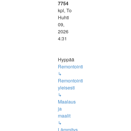
7754
kpl, To
Huhti
09,
2026
4:31
Hyppää
Remontointi
↳
Remontointi
yleisesti
↳
Maalaus
ja
maalit
↳
Lämmitys,