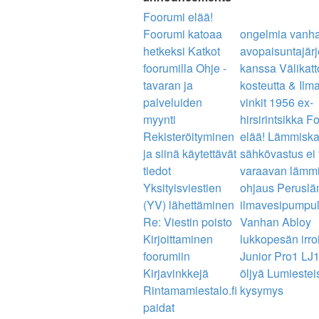
Foorumi elää!
Foorumi katoaa
ongelmia vanh
hetkeksi
Katkot
avopaisuntajär
foorumilla
Ohje -
kanssa
Välikat
tavaran ja
kosteutta & Ilm
palveluiden
vinkit
1956 ex-
myynti
hirsirintsikka
Fo
Rekisteröityminen
elää!
Lämmiskat
ja siinä käytettävät
sähkövastus ei t
tiedot
varaavan lämm
Yksityisviestien
ohjaus
Perusl
(YV) lähettäminen
ilmavesipumpul
Re: Viestin poisto
Vanhan Abloy
Kirjoittaminen
lukkopesän irro
foorumiin
Junior Pro1 LJ1
Kirjavinkkejä
öljyä
Lumiestei
Rintamamiestalo.fi
kysymys
paidat