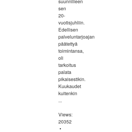
suunnilleen
sen
20-
vuotisjuhliin.
Edellisen
palveluntarjoajan
päätettyä
toimintansa,
oli
tarkoitus
palata
pikaisestikin.
Kuukaudet
kuitenkin
...
Views:
20352
•