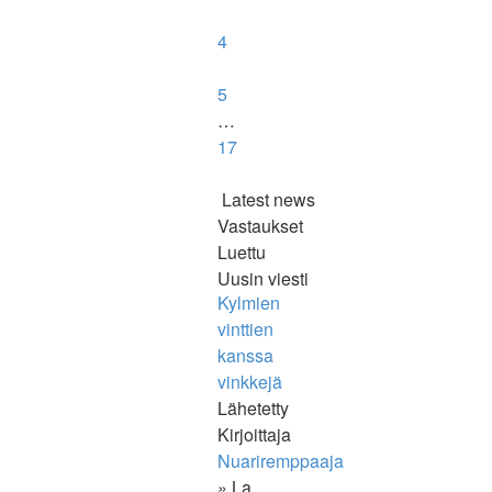
4
5
…
17
Latest news
Vastaukset
Luettu
Uusin viesti
Kylmien
vinttien
kanssa
vinkkejä
Lähetetty
Kirjoittaja
Nuariremppaaja
» La