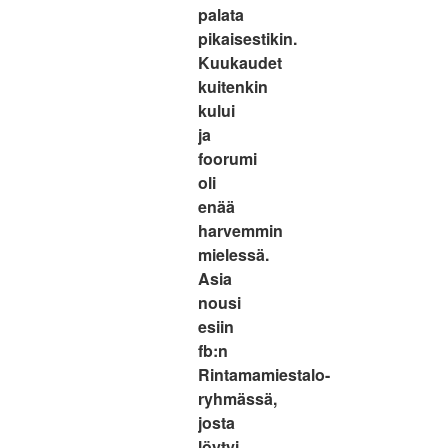
palata
pikaisestikin.
Kuukaudet
kuitenkin
kului
ja
foorumi
oli
enää
harvemmin
mielessä.
Asia
nousi
esiin
fb:n
Rintamamiestalo-
ryhmässä,
josta
löytyi