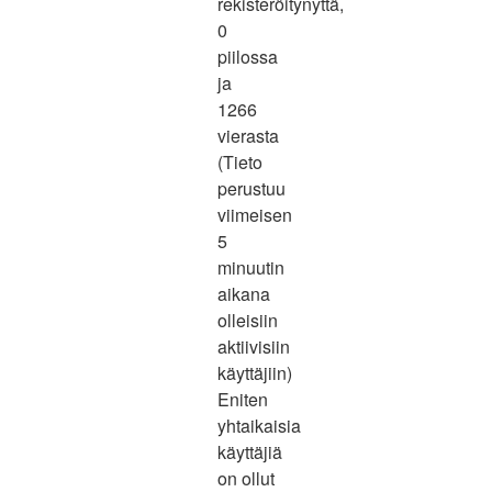
rekisteröitynyttä,
0
piilossa
ja
1266
vierasta
(Tieto
perustuu
viimeisen
5
minuutin
aikana
olleisiin
aktiivisiin
käyttäjiin)
Eniten
yhtaikaisia
käyttäjiä
on ollut