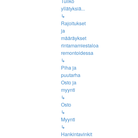
Tuliko
yllätyksiä...
↳
Rajoitukset
ja
määräykset
rintamamiestaloa
remontoidessa
↳
Piha ja
puutarha
Osto ja
myynti
↳
Osto
↳
Myynti
↳
Hankintavinkit