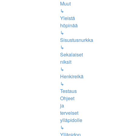
Muut
↳
Yleistä
höpinää
↳
Sisustusnurkka
↳
Sekalaiset
niksit
↳
Henkireikä
↳
Testaus
Ohjeet
ja
terveiset
ylläpidolle
↳
Ylläpidon