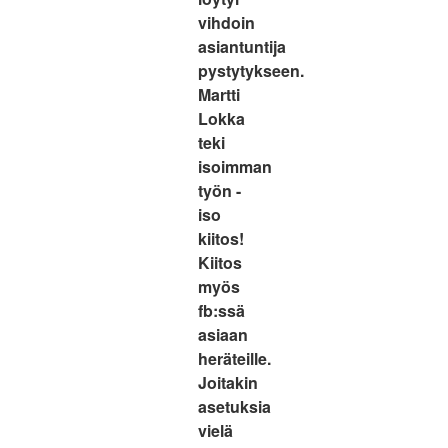
vihdoin
asiantuntija
pystytykseen.
Martti
Lokka
teki
isoimman
työn -
iso
kiitos!
Kiitos
myös
fb:ssä
asiaan
heräteille.
Joitakin
asetuksia
vielä