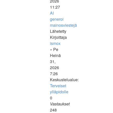
2026
11:27
AI
generoi
mainosviestejä
Lähetetty
Kirjoittaja
ismox
» Pe
Heinä
31,
2026
7:26
Keskustelualue:
Terveiset
ylläpidolle
0
Vastaukset
248