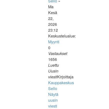
Sello
»
Ma
Kesä
22,
2026
23:12
Keskustelualue:
Myynti
0
Vastaukset
1656
Luettu
Uusin
viesti
Kirjoittaja
Kauppakeskus
Sello
Näytä
uusin
viesti