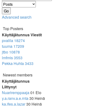
Advanced search
Top Posters
Käyttäjätunnus
Viestit
pvalila
18274
tuuma
17209
jtbo
10878
lmfmis
3553
Pekka Huhta
3433
Newest members
Käyttäjätunnus
Liittynyt
Nuariremppaaja
01 Elo
y.a.ranv.a.e.rnta
30 Heinä
ka.ifes.a.lazar
30 Heinä