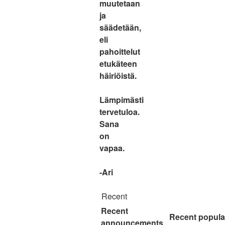
muutetaan
ja
säädetään,
eli
pahoittelut
etukäteen
häiriöistä.
Lämpimästi
tervetuloa.
Sana
on
vapaa.
-Ari
Recent
Recent
Recent popula
announcements