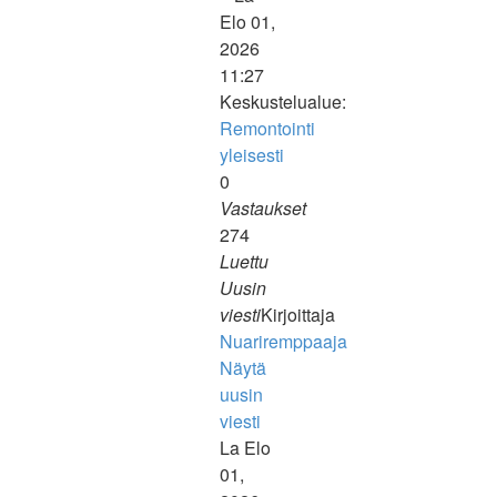
Elo 01,
2026
11:27
Keskustelualue:
Remontointi
yleisesti
0
Vastaukset
274
Luettu
Uusin
viesti
Kirjoittaja
Nuariremppaaja
Näytä
uusin
viesti
La Elo
01,