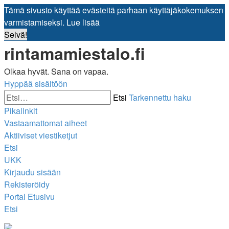
Tämä sivusto käyttää evästeitä parhaan käyttäjäkokemuksen
varmistamiseksi.
Lue lisää
Selvä!
rintamamiestalo.fi
Olkaa hyvät. Sana on vapaa.
Hyppää sisältöön
Etsi
Tarkennettu haku
Pikalinkit
Vastaamattomat aiheet
Aktiiviset viestiketjut
Etsi
UKK
Kirjaudu sisään
Rekisteröidy
Portal
Etusivu
Etsi