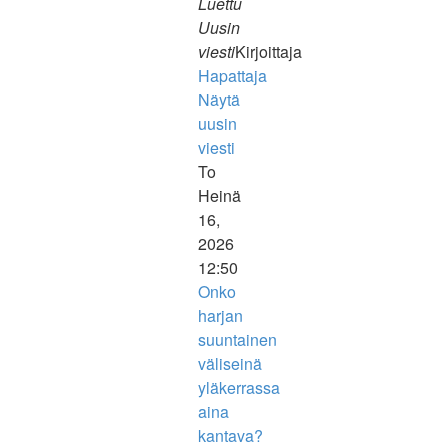
Luettu
Uusin
viesti
Kirjoittaja
Hapattaja
Näytä
uusin
viesti
To
Heinä
16,
2026
12:50
Onko
harjan
suuntainen
väliseinä
yläkerrassa
aina
kantava?