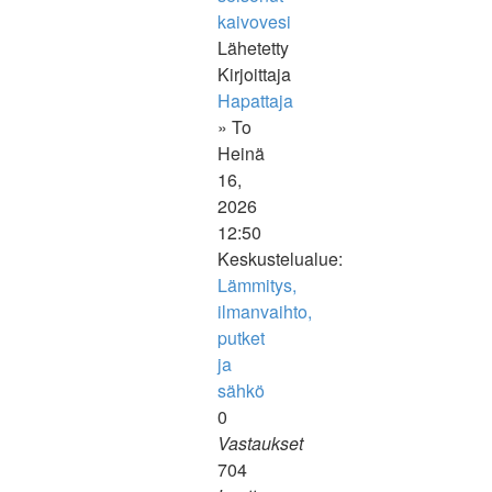
kaivovesi
Lähetetty
Kirjoittaja
Hapattaja
» To
Heinä
16,
2026
12:50
Keskustelualue:
Lämmitys,
ilmanvaihto,
putket
ja
sähkö
0
Vastaukset
704