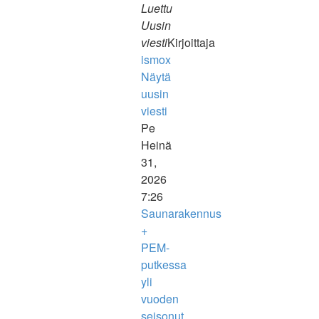
Luettu
Uusin
viesti
Kirjoittaja
ismox
Näytä
uusin
viesti
Pe
Heinä
31,
2026
7:26
Saunarakennus
+
PEM-
putkessa
yli
vuoden
seisonut