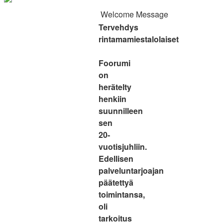
Welcome Message
Tervehdys
rintamamiestalolaiset
Foorumi
on
herätelty
henkiin
suunnilleen
sen
20-
vuotisjuhliin.
Edellisen
palveluntarjoajan
päätettyä
toimintansa,
oli
tarkoitus