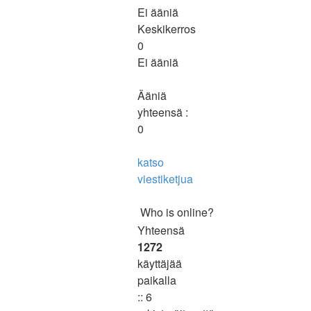
Ei ääniä
Keskikerros
0
Ei ääniä
Ääniä
yhteensä :
0
katso
viestiketjua
Who is online?
Yhteensä
1272
käyttäjää
paikalla
:: 6