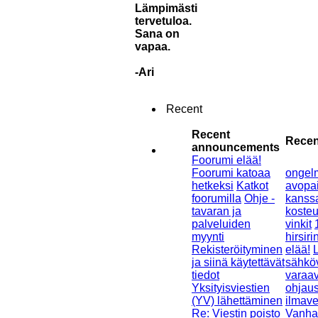
Lämpimästi
tervetuloa.
Sana on
vapaa.
-Ari
Recent
Recent
Recen
announcements
Foorumi elää!
Foorumi katoaa
ongel
hetkeksi
Katkot
avopai
foorumilla
Ohje -
kanss
tavaran ja
kosteu
palveluiden
vinkit
myynti
hirsiri
Rekisteröityminen
elää!
ja siinä käytettävät
sähköv
tiedot
varaa
Yksityisviestien
ohjau
(YV) lähettäminen
ilmav
Re: Viestin poisto
Vanha