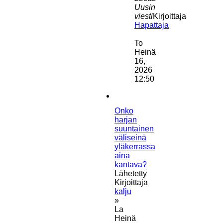
Uusin
viesti
Kirjoittaja
Hapattaja
Näytä
uusin
To
viesti
Heinä
16,
2026
12:50
Onko
harjan
suuntainen
väliseinä
yläkerrassa
aina
kantava?
Lähetetty
Kirjoittaja
kalju
»
La
Heinä