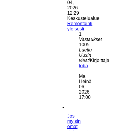
04,
2026
12:29
Keskustelualue:
Remontointi
yleisesti
1
Vastaukset
1005
Luettu
Uusin
viesti
Kirjoittaja
toba
Näytä
uusin
Ma
viesti
Heinä
06,
2026
17:00
Jos
myisin
omat