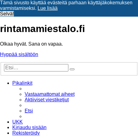
Tämä sivusto käyttää evästeitä parhaan käyttäjäkokemuksen
varmistamiseksi.
Lue lisää
Selvä!
rintamamiestalo.fi
Olkaa hyvät. Sana on vapaa.
Hyppää sisältöön
Tarkennettu
Etsi
haku
Pikalinkit
Vastaamattomat aiheet
Aktiiviset viestiketjut
Etsi
UKK
Kirjaudu sisään
Rekisteröidy