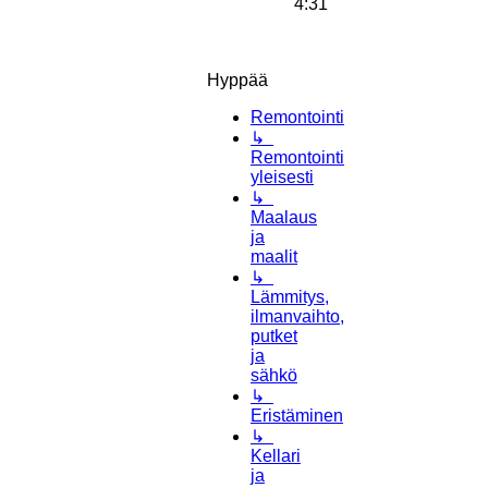
4:31
Hyppää
Remontointi
↳
Remontointi
yleisesti
↳
Maalaus
ja
maalit
↳
Lämmitys,
ilmanvaihto,
putket
ja
sähkö
↳
Eristäminen
↳
Kellari
ja