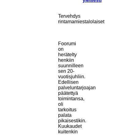
yleisesti
Tervehdys
rintamamiestalolaiset
Foorumi
on
herätelty
henkiin
suunnilleen
sen 20-
vuotisjuhliin.
Edellisen
palveluntarjoajan
päätettyä
toimintansa,
oli
tarkoitus
palata
pikaisestikin.
Kuukaudet
kuitenkin