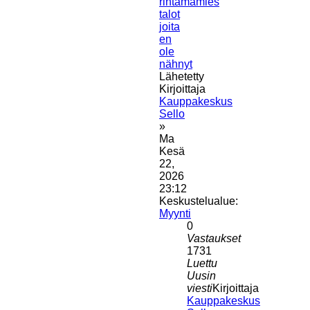
rintamamies
talot
joita
en
ole
nähnyt
Lähetetty
Kirjoittaja
Kauppakeskus
Sello
»
Ma
Kesä
22,
2026
23:12
Keskustelualue:
Myynti
0
Vastaukset
1731
Luettu
Uusin
viesti
Kirjoittaja
Kauppakeskus