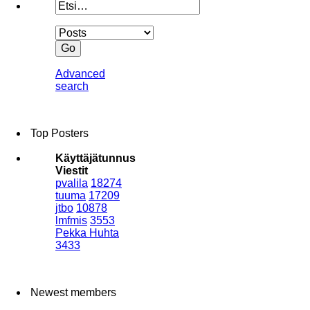
Advanced
search
Top Posters
Käyttäjätunnus
Viestit
pvalila
18274
tuuma
17209
jtbo
10878
lmfmis
3553
Pekka Huhta
3433
Newest members