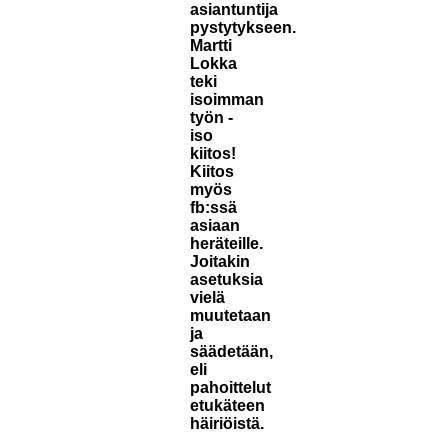
asiantuntija
pystytykseen.
Martti
Lokka
teki
isoimman
työn -
iso
kiitos!
Kiitos
myös
fb:ssä
asiaan
heräteille.
Joitakin
asetuksia
vielä
muutetaan
ja
säädetään,
eli
pahoittelut
etukäteen
häiriöistä.