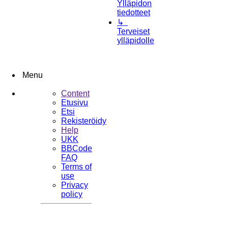
Ylläpidon
tiedotteet
↳
Terveiset
ylläpidolle
Menu
Content
Etusivu
Etsi
Rekisteröidy
Help
UKK
BBCode
FAQ
Terms of
use
Privacy
policy