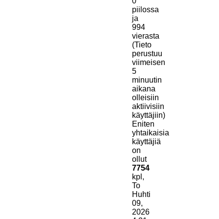
0
piilossa
ja
994
vierasta
(Tieto
perustuu
viimeisen
5
minuutin
aikana
olleisiin
aktiivisiin
käyttäjiin)
Eniten
yhtaikaisia
käyttäjiä
on
ollut
7754
kpl,
To
Huhti
09,
2026