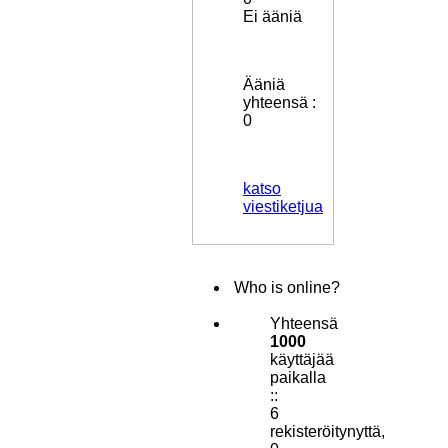
Ei ääniä
Ääniä
yhteensä :
0
katso
viestiketjua
Who is online?
Yhteensä
1000
käyttäjää
paikalla
::
6
rekisteröitynyttä,