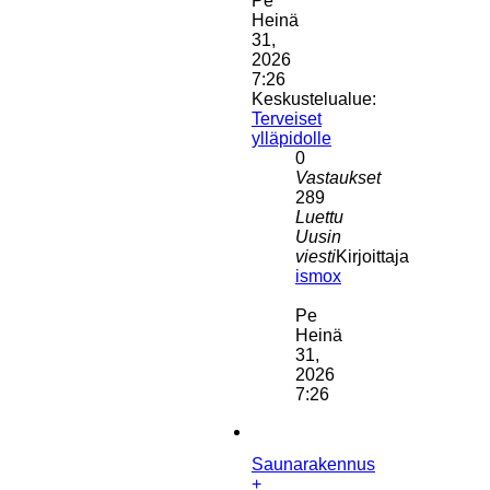
Pe
Heinä
31,
2026
7:26
Keskustelualue:
Terveiset
ylläpidolle
0
Vastaukset
289
Luettu
Uusin
viesti
Kirjoittaja
ismox
Näytä
uusin
Pe
viesti
Heinä
31,
2026
7:26
Saunarakennus
+