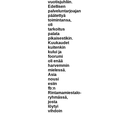
vuotisjuhliin.
Edellisen
palveluntarjoajan
päätettyä
toimintansa,
oli
tarkoitus
palata
pikaisestikin.
Kuukaudet
kuitenkin
kului ja
foorumi
oli enää
harvemmin
mielessä.
Asia
nousi
esiin
fb:n
Rintamamiestalo-
ryhmässä,
josta
löytyi
vihdoin