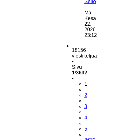
Sello
Näytä
uusin
Ma
viesti
Kesä
22,
2026
23:12
18156
viestiketjua
•
Sivu
1
/
3632
•
1
2
3
4
5
…