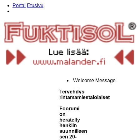
Portal
Etusivu
Etsi
Welcome Message
Tervehdys
rintamamiestalolaiset
Foorumi
on
herätelty
henkiin
suunnilleen
sen 20-