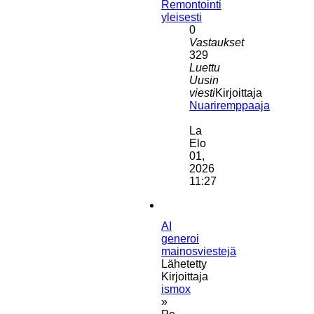
Remontointi
yleisesti
0
Vastaukset
329
Luettu
Uusin
viesti
Kirjoittaja
Nuariremppaaja
Näytä
uusin
La
viesti
Elo
01,
2026
11:27
AI
generoi
mainosviestejä
Lähetetty
Kirjoittaja
ismox
»