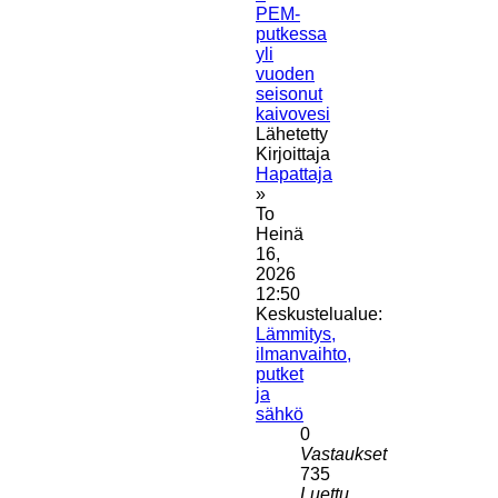
PEM-
putkessa
yli
vuoden
seisonut
kaivovesi
Lähetetty
Kirjoittaja
Hapattaja
»
To
Heinä
16,
2026
12:50
Keskustelualue:
Lämmitys,
ilmanvaihto,
putket
ja
sähkö
0
Vastaukset
735
Luettu