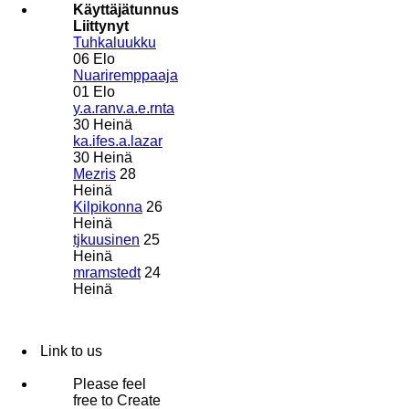
Käyttäjätunnus
Liittynyt
Tuhkaluukku
06 Elo
Nuariremppaaja
01 Elo
y.a.ranv.a.e.rnta
30 Heinä
ka.ifes.a.lazar
30 Heinä
Mezris
28
Heinä
Kilpikonna
26
Heinä
tjkuusinen
25
Heinä
mramstedt
24
Heinä
Link to us
Please feel
free to Create