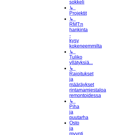
sokkeli
↳
Projektit
↳
RMT:n
hankinta
-
kysy
kokeneemmilta
↳
Tuliko
yllätyksiä...
↳
Rajoitukset
ja
määräykset
rintamamiestaloa
remontoidessa
↳
Piha
ja
puutarha
Osto
ja
myynti