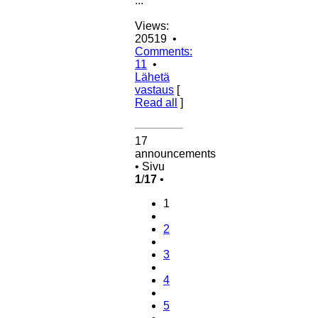
...
Views:
20519 •
Comments:
11
•
Lähetä
vastaus
[
Read all
]
Ylös
17
announcements
• Sivu
1
/
17
•
1
2
3
4
5