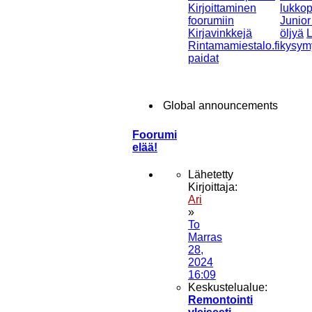
Kirjoittaminen
lukkop
foorumiin
Junior
Kirjavinkkejä
öljyä
L
Rintamamiestalo.fi
kysym
paidat
Global announcements
Viesti
Foorumi
elää!
Lähetetty
Kirjoittaja:
Ari
»
To
Marras
28,
2024
16:09
Keskustelualue:
Remontointi