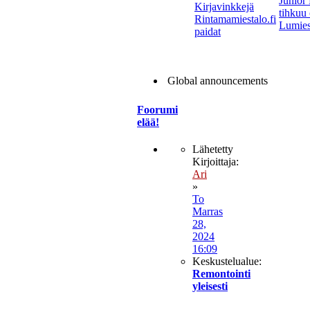
Junior
Kirjavinkkejä
tihkuu 
Rintamamiestalo.fi
Lumies
paidat
Global announcements
Viesti
Foorumi
elää!
Lähetetty
Kirjoittaja:
Ari
»
To
Marras
28,
2024
16:09
Keskustelualue:
Remontointi
yleisesti