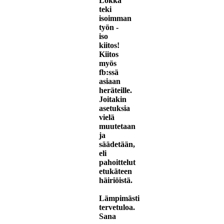
Lokka
teki
isoimman
työn -
iso
kiitos!
Kiitos
myös
fb:ssä
asiaan
heräteille.
Joitakin
asetuksia
vielä
muutetaan
ja
säädetään,
eli
pahoittelut
etukäteen
häiriöistä.
Lämpimästi
tervetuloa.
Sana