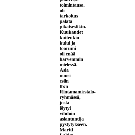
toimintansa,
oli
tarkoitus
palata
pikaisestikin.
Kuukaudet
kuitenkin
kului ja
foorumi
oli enää
harvemmin
mielessä.
Asia
nousi
esiin
fb:n
Rintamamiestalo-
ryhmässä,
josta
löytyi
vihdoin
asiantuntija
pystytykseen.
Martti