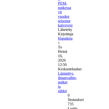
PEM-
putkessa
yli
vuoden
seisonut
kaivovesi
Lähetetty
Kirjoittaja
Hapattaja
»
To
Heinä
16,
2026
12:50
Keskustelualue:
Lämmitys,
ilmanvaihto,
putket
ja
sähkö
0
Vastaukset
735
Luettu