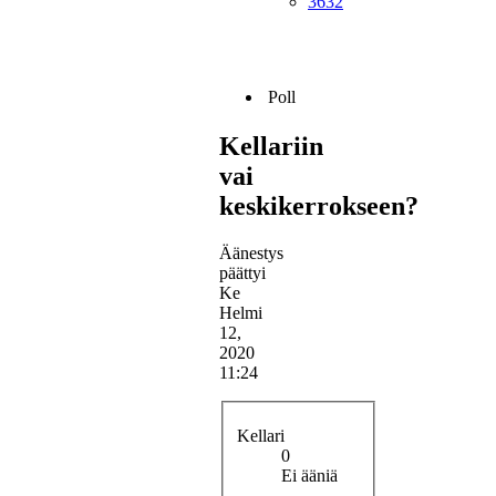
3632
Poll
Kellariin
vai
keskikerrokseen?
Äänestys
päättyi
Ke
Helmi
12,
2020
11:24
Kellari
0
Ei ääniä