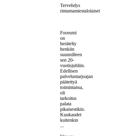
Tervehdys
rintamamiestalolaiset
Foorumi
on
herätelty
henkiin
suunnilleen
sen 20-
vuotisjuhliin.
Edellisen
palveluntarjoajan
päätettyä
toimintansa,
oli
tarkoitus
palata
pikaisestikin.
Kuukaudet
kuitenkin
...