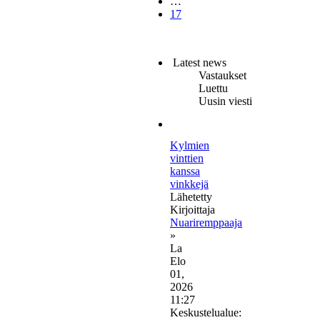
…
17
Latest news
Vastaukset
Luettu
Uusin viesti
Kylmien
vinttien
kanssa
vinkkejä
Lähetetty
Kirjoittaja
Nuariremppaaja
»
La
Elo
01,
2026
11:27
Keskustelualue: