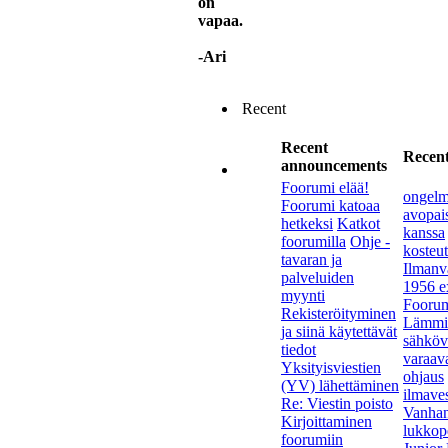
on
vapaa.
-Ari
Recent
Recent
Recent
announcements
Foorumi elää!
ongelm
Foorumi katoaa
avopai
hetkeksi
Katkot
kanssa
foorumilla
Ohje -
kosteu
tavaran ja
Ilmanva
palveluiden
1956 ex
myynti
Foorum
Rekisteröityminen
Lämmis
ja siinä käytettävät
sähköva
tiedot
varaav
Yksityisviestien
ohjaus
(YV) lähettäminen
ilmave
Re: Viestin poisto
Vanha
Kirjoittaminen
lukkope
foorumiin