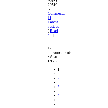
Views:
20519
•
Comments:
11
•
Lähetä
vastaus
[
Read
all
]
Ylös
17
announcements
• Sivu
1
/
17
•
1
2
3
4
5