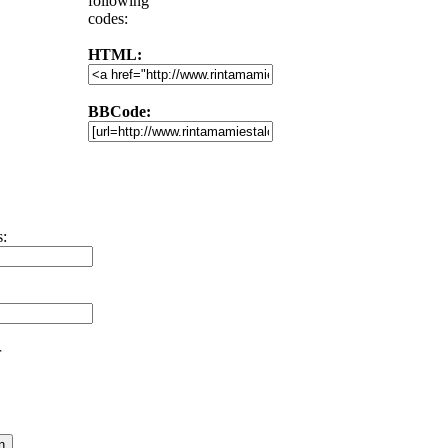
following
codes:
HTML:
BBCode:
s:
r