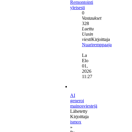
Remontointi
yleisesti
0
Vastaukset
328
Luettu
Uusin
viesti
Kirjoittaja
Nuariremppaaja
Näytä
uusin
La
viesti
Elo
01,
2026
11:27
AI
generoi
mainosviestejä
Lähetetty
Kirjoittaja
ismox
»