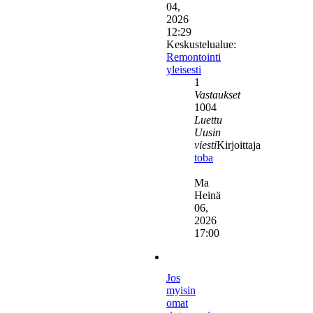
04,
2026
12:29
Keskustelualue:
Remontointi
yleisesti
1
Vastaukset
1004
Luettu
Uusin
viesti
Kirjoittaja
toba
Näytä
uusin
Ma
viesti
Heinä
06,
2026
17:00
Jos
myisin
omat