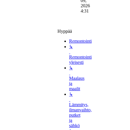
09,
2026
4:31
Hyppää
Remontointi
↳
Remontointi
yleisesti
↳
Maalaus
ja
maalit
↳
Lämmitys,
ilmanvaihto,
putket
ja
sähkö