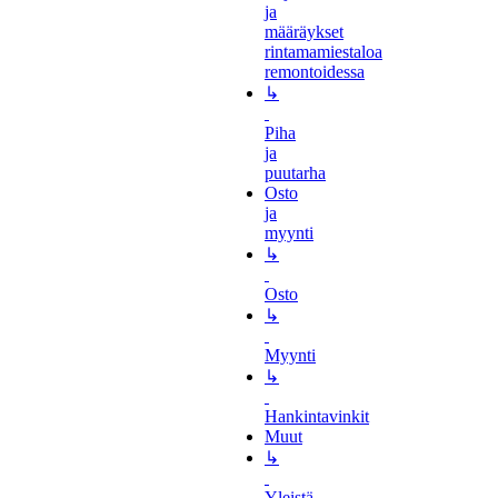
ja
määräykset
rintamamiestaloa
remontoidessa
↳
Piha
ja
puutarha
Osto
ja
myynti
↳
Osto
↳
Myynti
↳
Hankintavinkit
Muut
↳
Yleistä