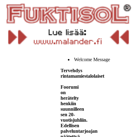
Welcome Message
Tervehdys
rintamamiestalolaiset
Foorumi
on
herätelty
henkiin
suunnilleen
sen 20-
vuotisjuhliin.
Edellisen
palveluntarjoajan
päätettyä