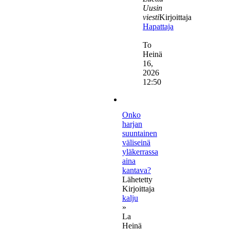
Uusin
viesti
Kirjoittaja
Hapattaja
Näytä
uusin
To
viesti
Heinä
16,
2026
12:50
Onko
harjan
suuntainen
väliseinä
yläkerrassa
aina
kantava?
Lähetetty
Kirjoittaja
kalju
»
La
Heinä