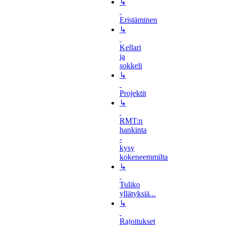
↳
Eristäminen
↳
Kellari
ja
sokkeli
↳
Projektit
↳
RMT:n
hankinta
-
kysy
kokeneemmilta
↳
Tuliko
yllätyksiä...
↳
Rajoitukset