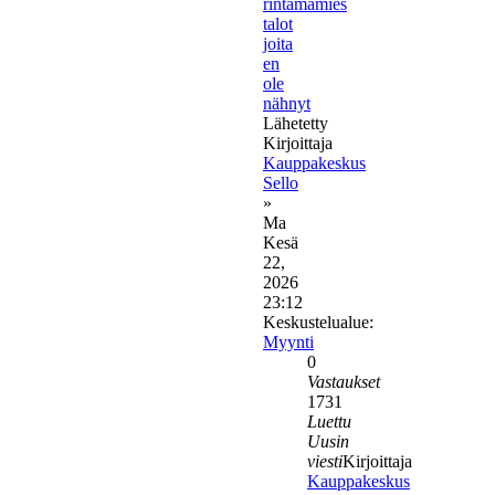
rintamamies
talot
joita
en
ole
nähnyt
Lähetetty
Kirjoittaja
Kauppakeskus
Sello
»
Ma
Kesä
22,
2026
23:12
Keskustelualue:
Myynti
0
Vastaukset
1731
Luettu
Uusin
viesti
Kirjoittaja
Kauppakeskus