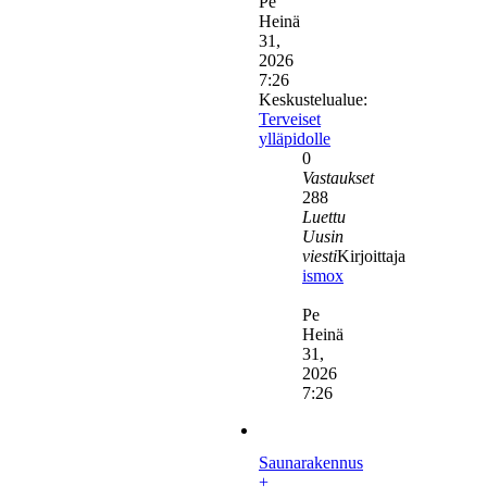
Pe
Heinä
31,
2026
7:26
Keskustelualue:
Terveiset
ylläpidolle
0
Vastaukset
288
Luettu
Uusin
viesti
Kirjoittaja
ismox
Näytä
uusin
Pe
viesti
Heinä
31,
2026
7:26
Saunarakennus
+