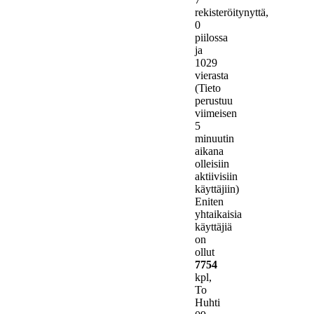
rekisteröitynyttä,
0
piilossa
ja
1029
vierasta
(Tieto
perustuu
viimeisen
5
minuutin
aikana
olleisiin
aktiivisiin
käyttäjiin)
Eniten
yhtaikaisia
käyttäjiä
on
ollut
7754
kpl,
To
Huhti