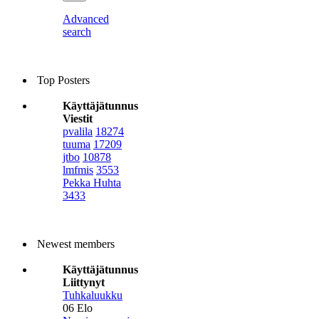
Advanced
search
Top Posters
Käyttäjätunnus
Viestit
pvalila
18274
tuuma
17209
jtbo
10878
lmfmis
3553
Pekka Huhta
3433
Newest members
Käyttäjätunnus
Liittynyt
Tuhkaluukku
06 Elo