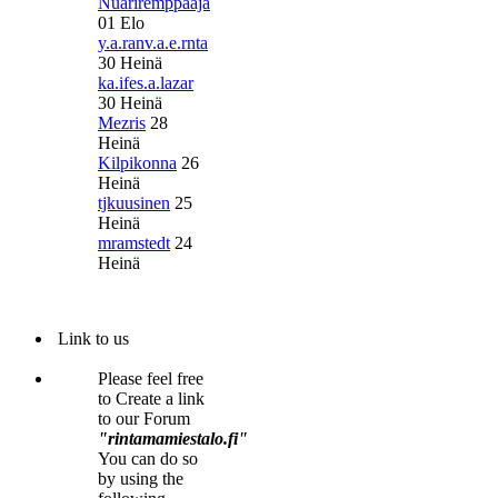
Nuariremppaaja
01 Elo
y.a.ranv.a.e.rnta
30 Heinä
ka.ifes.a.lazar
30 Heinä
Mezris
28
Heinä
Kilpikonna
26
Heinä
tjkuusinen
25
Heinä
mramstedt
24
Heinä
Link to us
Please feel free
to Create a link
to our Forum
"rintamamiestalo.fi"
You can do so
by using the