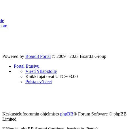
de
com
Powered by
Board3 Portal
© 2009 - 2023 Board3 Group
Portal
Etusivu
Viesti Ylläpidolle
Kaikki ajat ovat
UTC+03:00
Poista evästeet
Keskustelufoorumin ohjelmisto
phpBB
® Forum Software © phpBB
Limited
Käännös: phpBB Suomi (lurttinen, harritapio, Pettis)