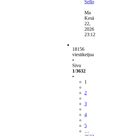
Sello
Näytä
uusin
Ma
viesti
Kesä
22,
2026
23:12
18156
viestiketjua
•
Sivu
1
/
3632
•
1
2
3
4
5
…