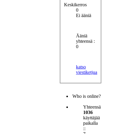
Keskikerros
0
Ei ääniä
Ääniä
yhteensä :
0
katso
viestiketjua
Who is online?
Yhteensä
1036
käyttäjää
paikalla
::
7