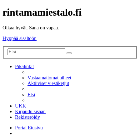
rintamamiestalo.fi
Olkaa hyvät. Sana on vapaa.
Hyppää sisältöön
Tarkennettu
Etsi
haku
Pikalinkit
Vastaamattomat aiheet
Aktiiviset viestiketjut
Etsi
UKK
Kirjaudu sisään
Rekisteröidy
Portal
Etusivu
Etsi