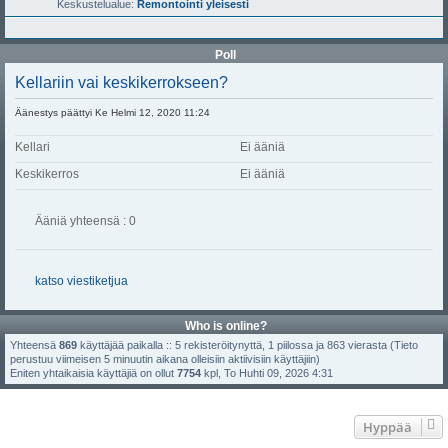
Keskustelualue:
Remontointi yleisesti
Poll
Kellariin vai keskikerrokseen?
Äänestys päättyi Ke Helmi 12, 2020 11:24
Kellari
Ei ääniä
Keskikerros
Ei ääniä
Ääniä yhteensä : 0
katso viestiketjua
Who is online?
Yhteensä
869
käyttäjää paikalla :: 5 rekisteröitynyttä, 1 piilossa ja 863 vierasta (Tieto
perustuu viimeisen 5 minuutin aikana olleisiin aktiivisiin käyttäjiin)
Eniten yhtaikaisia käyttäjiä on ollut
7754
kpl, To Huhti 09, 2026 4:31
Hyppää