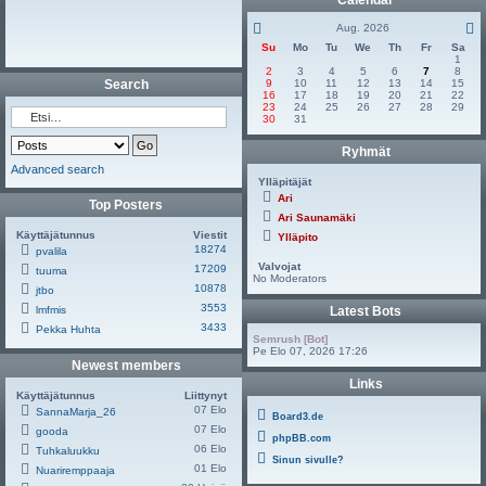
Calendar
Aug. 2026
Su
Mo
Tu
We
Th
Fr
Sa
1
2
3
4
5
6
7
8
Search
9
10
11
12
13
14
15
16
17
18
19
20
21
22
23
24
25
26
27
28
29
30
31
Ryhmät
Advanced search
Ylläpitäjät
Ari
Top Posters
Ari Saunamäki
Käyttäjätunnus
Viestit
Ylläpito
18274
pvalila
Valvojat
17209
tuuma
No Moderators
10878
jtbo
3553
lmfmis
Latest Bots
3433
Pekka Huhta
Semrush [Bot]
Pe Elo 07, 2026 17:26
Newest members
Links
Käyttäjätunnus
Liittynyt
07 Elo
SannaMarja_26
Board3.de
07 Elo
gooda
phpBB.com
06 Elo
Tuhkaluukku
Sinun sivulle?
01 Elo
Nuariremppaaja