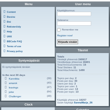
Menu
User menu
Käyttäjätunnus:
Content
Etusivu
Salasana:
Etsi
Rekisteröidy
Remember me
Help
Register now!
UKK
BBCode FAQ
Terms of use
Tilastot
Privacy policy
Totals
Viestejä yhteensä
240617
Syntymäpäivät
Viestiketjuja yhteensä
18401
Total Announcements:
15
Ei syntymäpäiviä tänään
Total Stickies:
11
Total Attachments:
1490
In the next 30 days
(39)
Topics per day:
2
Kannikka
Posts per day:
30
(40)
amarok
Users per day:
2
Topics per user:
1
(47)
leavings
Posts per user:
13
(64)
Posts per topic:
13
jukw
(48)
Challenger
Käyttäjiä yhteensä
18257
Uusin käyttäjä
SannaMarja_26
Clock