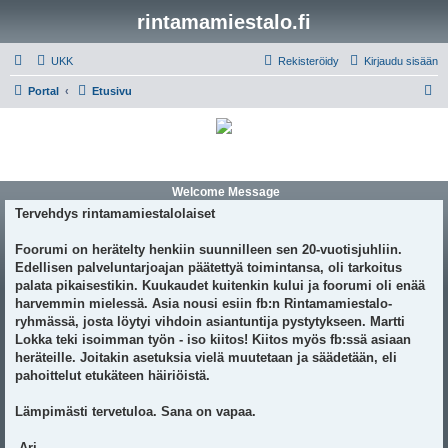
rintamamiestalo.fi
UKK
Rekisteröidy
Kirjaudu sisään
E
Portal
Etusivu
t
s
i
Welcome Message
Tervehdys rintamamiestalolaiset
Foorumi on herätelty henkiin suunnilleen sen 20-vuotisjuhliin.
Edellisen palveluntarjoajan päätettyä toimintansa, oli tarkoitus
palata pikaisestikin. Kuukaudet kuitenkin kului ja foorumi oli enää
harvemmin mielessä. Asia nousi esiin fb:n Rintamamiestalo-
ryhmässä, josta löytyi vihdoin asiantuntija pystytykseen. Martti
Lokka teki isoimman työn - iso kiitos! Kiitos myös fb:ssä asiaan
heräteille. Joitakin asetuksia vielä muutetaan ja säädetään, eli
pahoittelut etukäteen häiriöistä.
Lämpimästi tervetuloa. Sana on vapaa.
-Ari