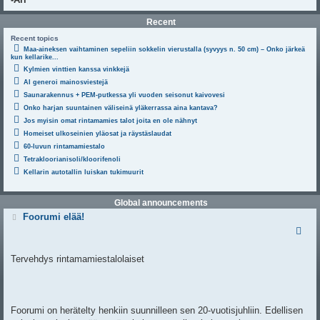
Recent
Recent topics
Maa-aineksen vaihtaminen sepeliin sokkelin vierustalla (syvyys n. 50 cm) – Onko järkeä
kun kellarike...
Kylmien vinttien kanssa vinkkejä
AI generoi mainosviestejä
Saunarakennus + PEM-putkessa yli vuoden seisonut kaivovesi
Onko harjan suuntainen väliseinä yläkerrassa aina kantava?
Jos myisin omat rintamamies talot joita en ole nähnyt
Homeiset ulkoseinien yläosat ja räystäslaudat
60-luvun rintamamiestalo
Tetrakloorianisoli/kloorifenoli
Kellarin autotallin luiskan tukimuurit
Global announcements
V
Foorumi elää!
i
e
s
t
Tervehdys rintamamiestalolaiset
i
Foorumi on herätelty henkiin suunnilleen sen 20-vuotisjuhliin. Edellisen