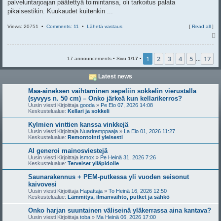
palveluntarjoajan päätettyä toimintansa, oli tarkoitus palata
pikaisestikin. Kuukaudet kuitenkin ...
Views: 20751 •
Comments: 11
•
Lähetä vastaus
[
Read all
]
l
s
1
2
3
4
5
17
17 announcements • Sivu
1
/
17
•
…
Latest news
Maa-aineksen vaihtaminen sepeliin sokkelin vierustalla
(syvyys n. 50 cm) – Onko järkeä kun kellarikerros?
Uusin viesti Kirjoittaja
gooda
»
Pe Elo 07, 2026 14:08
Keskustelualue:
Kellari ja sokkeli
Kylmien vinttien kanssa vinkkejä
Uusin viesti Kirjoittaja
Nuariremppaaja
»
La Elo 01, 2026 11:27
Keskustelualue:
Remontointi yleisesti
AI generoi mainosviestejä
Uusin viesti Kirjoittaja
ismox
»
Pe Heinä 31, 2026 7:26
Keskustelualue:
Terveiset ylläpidolle
Saunarakennus + PEM-putkessa yli vuoden seisonut
kaivovesi
Uusin viesti Kirjoittaja
Hapattaja
»
To Heinä 16, 2026 12:50
Keskustelualue:
Lämmitys, ilmanvaihto, putket ja sähkö
Onko harjan suuntainen väliseinä yläkerrassa aina kantava?
Uusin viesti Kirjoittaja
toba
»
Ma Heinä 06, 2026 17:00