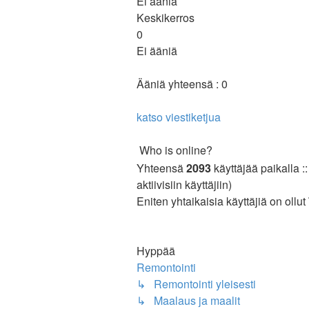
Ei ääniä
Keskikerros
0
Ei ääniä
Ääniä yhteensä : 0
katso viestiketjua
Who is online?
Yhteensä
2093
käyttäjää paikalla ::
aktiivisiin käyttäjiin)
Eniten yhtaikaisia käyttäjiä on ollut
Hyppää
Remontointi
↳ Remontointi yleisesti
↳ Maalaus ja maalit