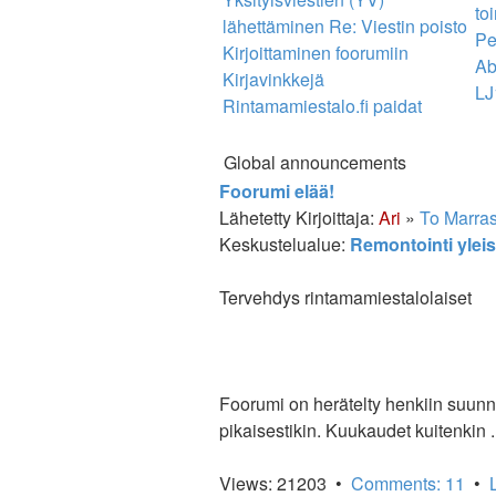
toi
lähettäminen
Re: Viestin poisto
Pe
Kirjoittaminen foorumiin
Ab
Kirjavinkkejä
LJ
Rintamamiestalo.fi paidat
Global announcements
Viesti
Foorumi elää!
Lähetetty Kirjoittaja:
Ari
»
To Marras
Keskustelualue:
Remontointi yleis
Tervehdys rintamamiestalolaiset
Foorumi on herätelty henkiin suunnil
pikaisestikin. Kuukaudet kuitenkin .
Views: 21203 •
Comments: 11
•