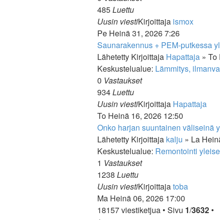
485
Luettu
Näytä
Uusin viesti
Kirjoittaja
ismox
uusin
Pe Heinä 31, 2026 7:26
viesti
Saunarakennus + PEM-putkessa yli
Lähetetty Kirjoittaja
Hapattaja
» To 
Keskustelualue:
Lämmitys, ilmanvai
0
Vastaukset
934
Luettu
Näy
Uusin viesti
Kirjoittaja
Hapattaja
uus
To Heinä 16, 2026 12:50
vies
Onko harjan suuntainen väliseinä 
Lähetetty Kirjoittaja
kalju
» La Hein
Keskustelualue:
Remontointi yleise
1
Vastaukset
1238
Luettu
Näytä
Uusin viesti
Kirjoittaja
toba
uusin
Ma Heinä 06, 2026 17:00
viesti
18157 viestiketjua • Sivu
1
/
3632
•