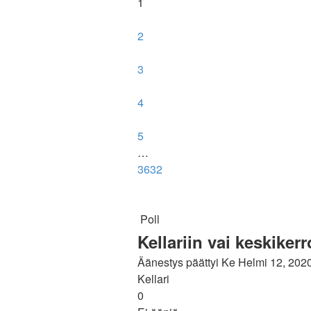
1
2
3
4
5
…
3632
Poll
Kellariin vai keskike
Äänestys päättyi Ke Helmi 12, 202
Kellari
0