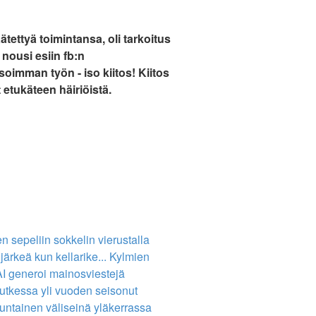
tettyä toimintansa, oli tarkoitus
nousi esiin fb:n
soimman työn - iso kiitos! Kiitos
 etukäteen häiriöistä.
 sepeliin sokkelin vierustalla
ärkeä kun kellarike...
Kylmien
AI generoi mainosviestejä
kessa yli vuoden seisonut
untainen väliseinä yläkerrassa