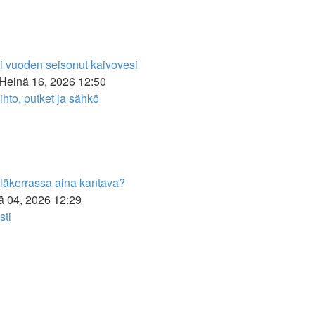
 vuoden seisonut kaivovesi
Heinä 16, 2026 12:50
hto, putket ja sähkö
tä
in
ti
yläkerrassa aina kantava?
ä 04, 2026 12:29
sti