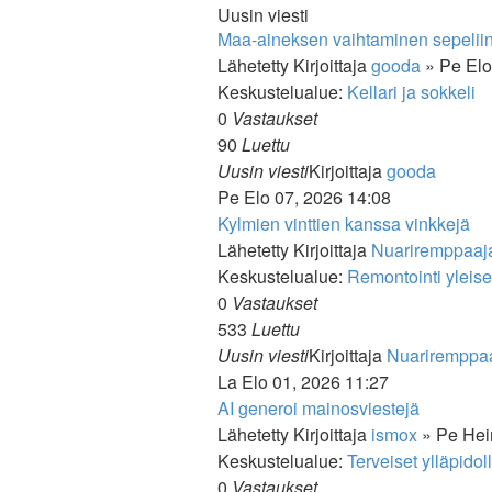
Uusin viesti
Maa-aineksen vaihtaminen sepeliin 
Lähetetty Kirjoittaja
gooda
» Pe Elo
Keskustelualue:
Kellari ja sokkeli
0
Vastaukset
90
Luettu
Näytä
Uusin viesti
Kirjoittaja
gooda
uusin
Pe Elo 07, 2026 14:08
viesti
Kylmien vinttien kanssa vinkkejä
Lähetetty Kirjoittaja
Nuariremppaaj
Keskustelualue:
Remontointi yleise
0
Vastaukset
533
Luettu
Uusin viesti
Kirjoittaja
Nuariremppa
La Elo 01, 2026 11:27
AI generoi mainosviestejä
Lähetetty Kirjoittaja
ismox
» Pe Hei
Keskustelualue:
Terveiset ylläpidol
0
Vastaukset