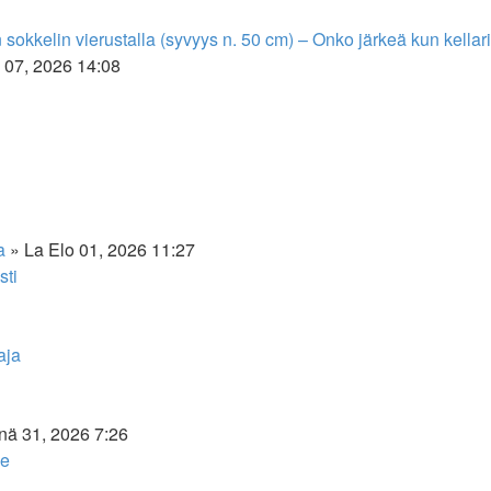
sokkelin vierustalla (syvyys n. 50 cm) – Onko järkeä kun kellar
 07, 2026 14:08
a
» La Elo 01, 2026 11:27
sti
Näytä
aja
uusin
viesti
nä 31, 2026 7:26
le