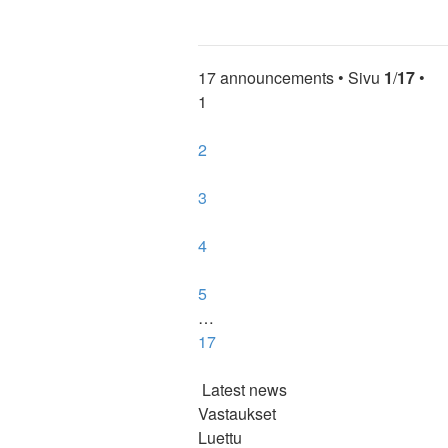
Ylös
17 announcements • Sivu
1
/
17
•
1
2
3
4
5
…
17
Latest news
Vastaukset
Luettu