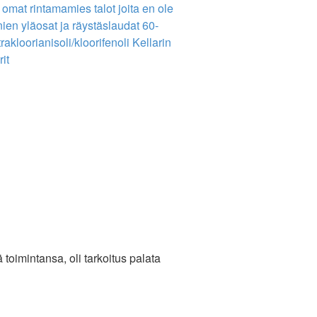
 omat rintamamies talot joita en ole
ien yläosat ja räystäslaudat
60-
rakloorianisoli/kloorifenoli
Kellarin
it
toimintansa, oli tarkoitus palata