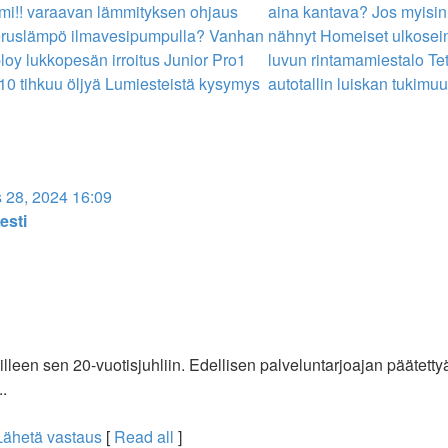
mi!!
varaavan lämmityksen ohjaus
aina kantava?
Jos myisin
ruslämpö ilmavesipumpulla?
Vanhan
nähnyt
Homeiset ulkosein
loy lukkopesän irroitus
Junior Pro1
luvun rintamamiestalo
Tet
10 tihkuu öljyä
Lumiesteistä kysymys
autotallin luiskan tukimuur
 28, 2024 16:09
esti
leen sen 20-vuotisjuhliin. Edellisen palveluntarjoajan päätettyä 
..
Lähetä vastaus
[
Read all
]