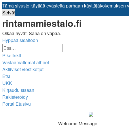
Tämä sivusto käyttää evästeitä parhaan käyttäjäkokemuksen 
Selvä!
rintamamiestalo.fi
Olkaa hyvät. Sana on vapaa.
Hyppää sisältöön
Tarkennettu
Etsi
haku
Pikalinkit
Vastaamattomat aiheet
Aktiiviset viestiketjut
Etsi
UKK
Kirjaudu sisään
Rekisteröidy
Portal
Etusivu
Etsi
Welcome Message