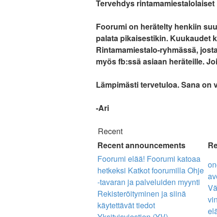
Tervehdys rintamamiestalolaiset
Foorumi on herätelty henkiin suun
palata pikaisestikin. Kuukaudet k
Rintamamiestalo-ryhmässä, josta l
myös fb:ssä asiaan heräteille. Joi
Lämpimästi tervetuloa. Sana on 
-Ari
Recent
Recent announcements
Re
Foorumi elää!
Foorumi katoaa
on
hetkeksi
Katkot foorumilla
Ohje
av
-tavaran ja palveluiden myynti
Vä
Rekisteröityminen ja siinä
vin
käytettävät tiedot
el
Yksityisviestien (YV)