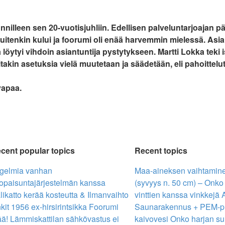
nilleen sen 20-vuotisjuhliin. Edellisen palveluntarjoajan pää
uitenkin kului ja foorumi oli enää harvemmin mielessä. Asia 
öytyi vihdoin asiantuntija pystytykseen. Martti Lokka teki i
takin asetuksia vielä muutetaan ja säädetään, eli pahoittelut
vapaa.
cent popular topics
Recent topics
gelmia vanhan
Maa-aineksen vaihtaminen
opaisuntajärjestelmän kanssa
(syvyys n. 50 cm) – Onko j
likatto kerää kosteutta & Ilmanvaihto
vinttien kanssa vinkkejä
kit
1956 ex-hirsirintsikka
Foorumi
Saunarakennus + PEM-put
ää!
Lämmiskattilan sähkövastus ei
kaivovesi
Onko harjan su