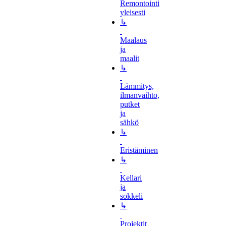
Remontointi
yleisesti
↳
Maalaus
ja
maalit
↳
Lämmitys,
ilmanvaihto,
putket
ja
sähkö
↳
Eristäminen
↳
Kellari
ja
sokkeli
↳
Projektit