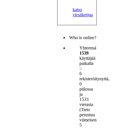
katso
viestiketjua
Who is online?
Yhteensä
1539
käyttäjää
paikalla
::
6
rekisteröitynyttä,
0
piilossa
ja
1533
vierasta
(Tieto
perustuu
viimeisen
5