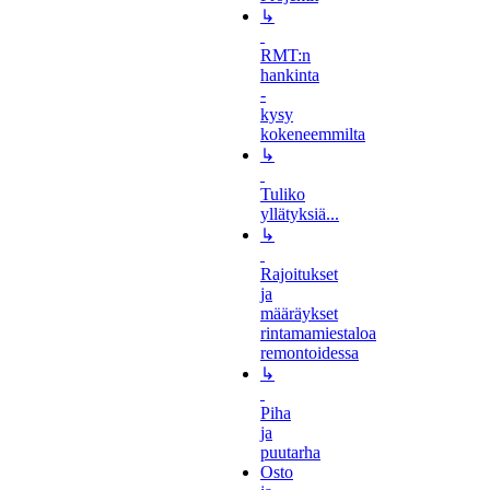
↳
RMT:n
hankinta
-
kysy
kokeneemmilta
↳
Tuliko
yllätyksiä...
↳
Rajoitukset
ja
määräykset
rintamamiestaloa
remontoidessa
↳
Piha
ja
puutarha
Osto