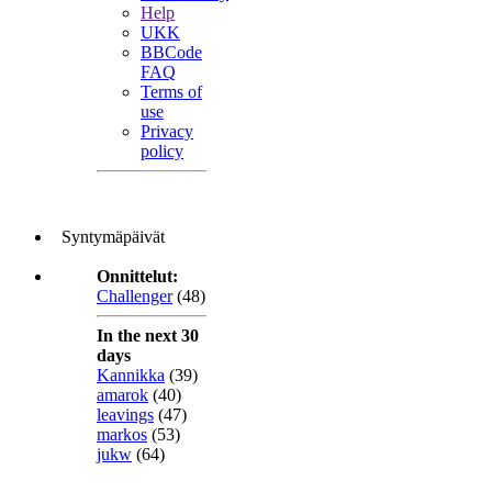
Help
UKK
BBCode
FAQ
Terms of
use
Privacy
policy
Syntymäpäivät
Onnittelut:
Challenger
(48)
In the next 30
days
Kannikka
(39)
amarok
(40)
leavings
(47)
markos
(53)
jukw
(64)