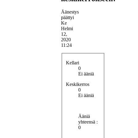
Äänestys
päättyi
Ke
Helmi
12,
2020
11:24
Kellari
0
Ei ääniä
Keskikerros
0
Ei ääniä
Ääniä
yhteensä :
0