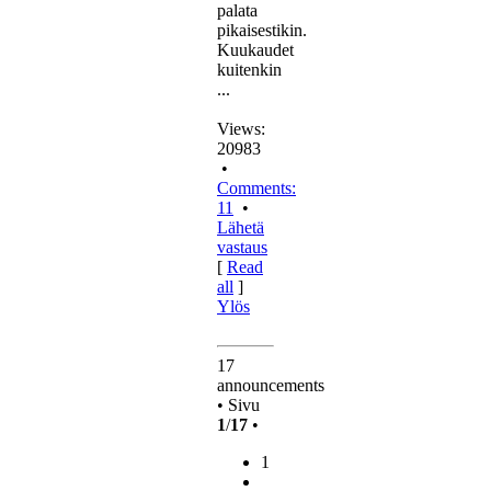
palata
pikaisestikin.
Kuukaudet
kuitenkin
...
Views:
20983
•
Comments:
11
•
Lähetä
vastaus
[
Read
all
]
Ylös
17
announcements
• Sivu
1
/
17
•
1