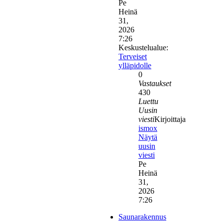
Pe
Heinä
31,
2026
7:26
Keskustelualue:
Terveiset
ylläpidolle
0
Vastaukset
430
Luettu
Uusin
viesti
Kirjoittaja
ismox
Näytä
uusin
viesti
Pe
Heinä
31,
2026
7:26
Saunarakennus