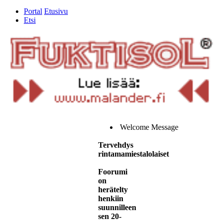
Portal
Etusivu
Etsi
Welcome Message
Tervehdys
rintamamiestalolaiset
Foorumi
on
herätelty
henkiin
suunnilleen
sen 20-