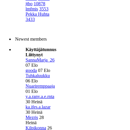
jtbo
10878
lmfmis
3553
Pekka Huhta
3433
Newest members
Käyttäjätunnus
Liittynyt
SannaMarja_26
07 Elo
gooda
07 Elo
Tuhkaluukku
06 Elo
Nuariremppaaja
01 Elo
y.a.ranv.a.e.rnta
30 Heinä
ka.ifes.a.lazar
30 Heinä
Mezris
28
Heinä
Kilpikonna
26