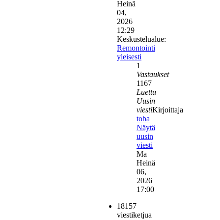
Heinä
04,
2026
12:29
Keskustelualue:
Remontointi
yleisesti
1
Vastaukset
1167
Luettu
Uusin
viesti
Kirjoittaja
toba
Näytä
uusin
viesti
Ma
Heinä
06,
2026
17:00
18157
viestiketjua