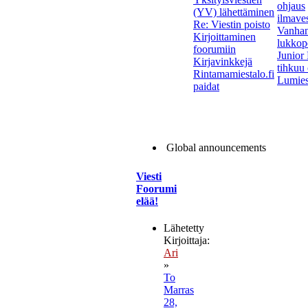
ohjaus
(YV) lähettäminen
ilmave
Re: Viestin poisto
Vanha
Kirjoittaminen
lukkope
foorumiin
Junior
Kirjavinkkejä
tihkuu 
Rintamamiestalo.fi
Lumies
paidat
Global announcements
Viesti
Foorumi
elää!
Lähetetty
Kirjoittaja:
Ari
»
To
Marras
28,