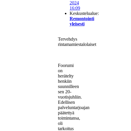
2024
16:09
Keskustelualue:
Remontointi
yleisesti
Tervehdys
rintamamiestalolaiset
Foorumi
on
herätelty
henkiin
suunnilleen
sen 20-
vuotisjuhliin.
Edellisen
palveluntarjoajan
päätettyä
toimintansa,
oli
tarkoitus