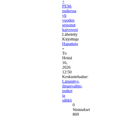
+
PEM-
putkessa
yli
vuoden
seisonut
kaivovesi
Lähetetty
Kirjoittaja
Hapattaja
»
To
Heinä
16,
2026
12:50
Keskustelualue:
Lämmitys,
ilmanvaihto,
putket
ja
sähkö
0
Vastaukset
869