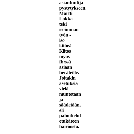
asiantuntija
pystytykseen.
Martti
Lokka
teki
isoimman
työn -
iso
kiitos!
Kiitos
myös
fb:ssä
asiaan
heräteille.
Joitakin
asetuksia
vielä
muutetaan
ja
säädetään,
eli
pahoittelut
etukäteen
häiriöistä.