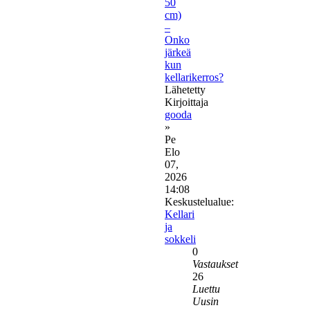
50
cm)
–
Onko
järkeä
kun
kellarikerros?
Lähetetty
Kirjoittaja
gooda
»
Pe
Elo
07,
2026
14:08
Keskustelualue:
Kellari
ja
sokkeli
0
Vastaukset
26
Luettu
Uusin