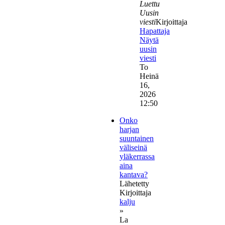
Luettu
Uusin
viesti
Kirjoittaja
Hapattaja
Näytä
uusin
viesti
To
Heinä
16,
2026
12:50
Onko
harjan
suuntainen
väliseinä
yläkerrassa
aina
kantava?
Lähetetty
Kirjoittaja
kalju
»
La