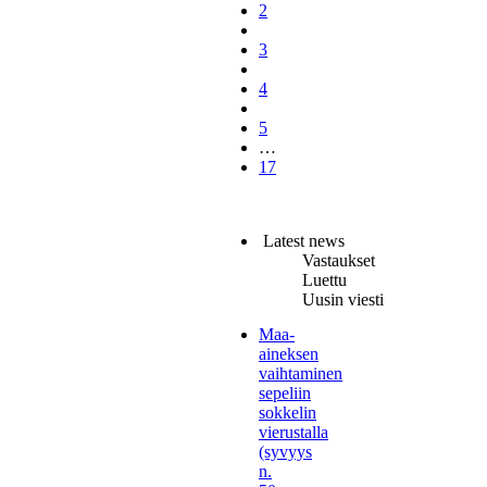
2
3
4
5
…
17
Latest news
Vastaukset
Luettu
Uusin viesti
Maa-
aineksen
vaihtaminen
sepeliin
sokkelin
vierustalla
(syvyys
n.