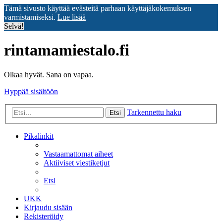
Tämä sivusto käyttää evästeitä parhaan käyttäjäkokemuksen
varmistamiseksi.
Lue lisää
Selvä!
rintamamiestalo.fi
Olkaa hyvät. Sana on vapaa.
Hyppää sisältöön
Tarkennettu haku
Etsi
Pikalinkit
Vastaamattomat aiheet
Aktiiviset viestiketjut
Etsi
UKK
Kirjaudu sisään
Rekisteröidy