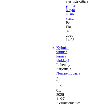
viesti
Kirjoittaja
gooda
Näytä
uusin
viesti
Pe
Elo
07,
2026
14:08
Kylmien
vinttien
kanssa
vinkkejä
Lähetetty
Kirjoittaja
Nuariremppaaja
»
La
Elo
01,
2026
11:27
Keskustelualue: