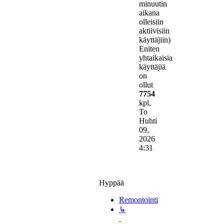
minuutin
aikana
olleisiin
aktiivisiin
käyttäjiin)
Eniten
yhtaikaisia
käyttäjiä
on
ollut
7754
kpl,
To
Huhti
09,
2026
4:31
Hyppää
Remontointi
↳