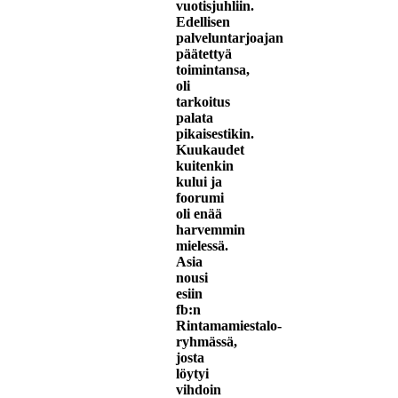
vuotisjuhliin.
Edellisen
palveluntarjoajan
päätettyä
toimintansa,
oli
tarkoitus
palata
pikaisestikin.
Kuukaudet
kuitenkin
kului ja
foorumi
oli enää
harvemmin
mielessä.
Asia
nousi
esiin
fb:n
Rintamamiestalo-
ryhmässä,
josta
löytyi
vihdoin