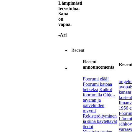
Lämpimästi
tervetuloa.
Sana
on
vapaa.
-Ari
Recent
Recent
Recent
announcements
Foorumi elää!
ongelm
Foorumi katoaa
avopai
hetkeksi
Katkot
kanssa
foorumilla
Ohje -
kosteu
tavaran ja
Ilmanva
palveluiden
1956 ex
myynti
Foorum
Rekisteröityminen
Lämmis
ja siinä käytettävät
sähköva
tiedot
varaav
Yksityisviestien