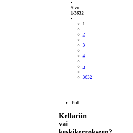
•
Sivu
1
/
3632
•
1
2
3
4
5
…
3632
Poll
Kellariin
vai
keskikerrokseen?