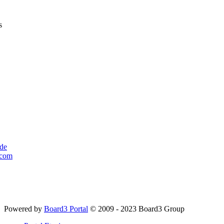
s
de
com
Powered by
Board3 Portal
© 2009 - 2023 Board3 Group