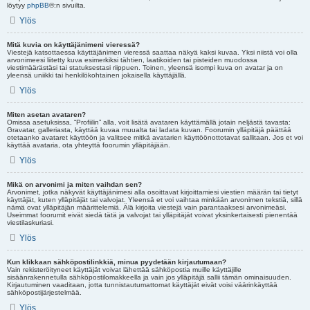
löytyy
phpBB
®:n sivuilta.
Ylös
Mitä kuvia on käyttäjänimeni vieressä?
Viestejä katsottaessa käyttäjänimen vieressä saattaa näkyä kaksi kuvaa. Yksi niistä voi olla
arvonimeesi liitetty kuva esimerkiksi tähtien, laatikoiden tai pisteiden muodossa
viestimäärästäsi tai statuksestasi riippuen. Toinen, yleensä isompi kuva on avatar ja on
yleensä uniikki tai henkilökohtainen jokaisella käyttäjällä.
Ylös
Miten asetan avataren?
Omissa asetuksissa, “Profiilin” alla, voit lisätä avataren käyttämällä jotain neljästä tavasta:
Gravatar, galleriasta, käyttää kuvaa muualta tai ladata kuvan. Foorumin ylläpitäjä päättää
otetaanko avataret käyttöön ja valitsee mitkä avatarien käyttöönottotavat sallitaan. Jos et voi
käyttää avataria, ota yhteyttä foorumin ylläpitäjään.
Ylös
Mikä on arvonimi ja miten vaihdan sen?
Arvonimet, jotka näkyvät käyttäjänimesi alla osoittavat kirjoittamiesi viestien määrän tai tietyt
käyttäjät, kuten ylläpitäjät tai valvojat. Yleensä et voi vaihtaa minkään arvonimen tekstiä, sillä
nämä ovat ylläpitäjän määrittelemiä. Älä kirjoita viestejä vain parantaaksesi arvonimeäsi.
Useimmat foorumit eivät siedä tätä ja valvojat tai ylläpitäjät voivat yksinkertaisesti pienentää
viestilaskuriasi.
Ylös
Kun klikkaan sähköpostilinkkiä, minua pyydetään kirjautumaan?
Vain rekisteröityneet käyttäjät voivat lähettää sähköpostia muille käyttäjille
sisäänrakennetulla sähköpostilomakkeella ja vain jos ylläpitäjä sallii tämän ominaisuuden.
Kirjautuminen vaaditaan, jotta tunnistautumattomat käyttäjät eivät voisi väärinkäyttää
sähköpostijärjestelmää.
Ylös