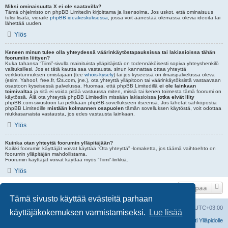
Miksi ominaisuutta X ei ole saatavilla?
Tämä ohjelmisto on phpBB Limitedin kirjoittama ja lisensoima. Jos uskot, että ominaisuus
tulisi lisätä, vieraile
phpBB ideakeskuksessa
, jossa voit äänestää olemassa olevia ideoita tai
lähettää uuden.
Ylös
Keneen minun tulee olla yhteydessä väärinkäytöstapauksissa tai lakiasioissa tähän
foorumiin liittyen?
Kuka tahansa “Tiimi”-sivulla mainituista ylläpitäjistä on todennäköisesti sopiva yhteyshenkilö
valituksillesi. Jos et tätä kautta saa vastausta, sinun kannattaa ottaa yhteyttä
verkkotunnuksen omistajaan (tee
whois-kysely
) tai jos kyseessä on ilmaispalvelussa oleva
(esim. Yahoo!, free.fr, f2s.com, jne.), ota yhteyttä ylläpitoon tai väärinkäytöksistä vastaavaan
osastoon kyseisessä palvelussa. Huomaa, että phpBB Limitedillä
ei ole lainkaan
toimivaltaa
ja sitä ei voida pitää vastuussa miten, missä tai kenen toimesta tämä foorumi on
käytössä. Älä ota yhteyttä phpBB Limitediin missään lakiasioissa
jotka eivät liity
phpBB.com-sivustoon tai pelkkään phpBB-sovellukseen itseensä. Jos lähetät sähköpostia
phpBB Limitedille
mistään kolmannen osapuolen
tämän sovelluksen käytöstä, voit odottaa
niukkasanaista vastausta, jos edes vastausta lainkaan.
Ylös
Kuinka otan yhteyttä foorumin ylläpitäjään?
Kaikki foorumin käyttäjät voivat käyttää “Ota yhteyttä” -lomaketta, jos täämä vaihtoehto on
foorumin ylläpitäjän mahdollistama.
Foorumin käyttäjät voivat käyttää myös “Tiimi”-linkkiä.
Ylös
Hyppää
Tämä sivusto käyttää evästeitä parhaan
Portal
Etusivu
Poista evästeet
Kaikki ajat ovat
UTC+03:00
käyttäjäkokemuksen varmistamiseksi.
Lue lisää
Viesti Ylläpidolle