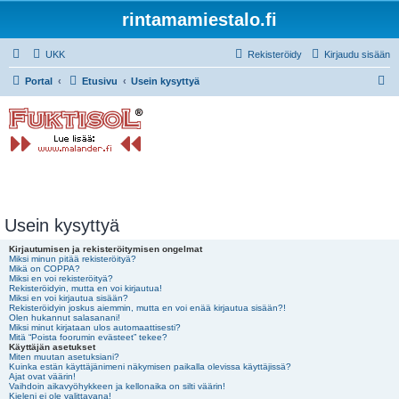
rintamamiestalo.fi
UKK
Rekisteröidy
Kirjaudu sisään
E
Portal
Etusivu
Usein kysyttyä
t
s
i
Usein kysyttyä
Kirjautumisen ja rekisteröitymisen ongelmat
Miksi minun pitää rekisteröityä?
Mikä on COPPA?
Miksi en voi rekisteröityä?
Rekisteröidyin, mutta en voi kirjautua!
Miksi en voi kirjautua sisään?
Rekisteröidyin joskus aiemmin, mutta en voi enää kirjautua sisään?!
Olen hukannut salasanani!
Miksi minut kirjataan ulos automaattisesti?
Mitä “Poista foorumin evästeet” tekee?
Käyttäjän asetukset
Miten muutan asetuksiani?
Kuinka estän käyttäjänimeni näkymisen paikalla olevissa käyttäjissä?
Ajat ovat väärin!
Vaihdoin aikavyöhykkeen ja kellonaika on silti väärin!
Kieleni ei ole valittavana!