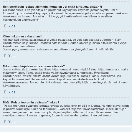
Rekisteröidyin joskus aiemmin, mutta en voi enää kirjautua sisään?!
On mahdollista, että ylläpitäjä on poistanut käyttäjätilisi käytöstä jostain syystä. Useat
foorumit myös poistavat käyttäjiä, jotka eivät ole kirjoittaneet pitkään aikaan pienentääkseen
tietokantansa kokoa. Jos näin on käynyt, yritä rekisteröityä uudelleen ja osallistu
keskusteluun aktiivisemmin.
Ylös
Olen hukannut salasanani!
Älä panikoi! Vaikka salasanaasi ei voida palauttaa, se voidaan asettaa uudelleen. Käy
kirjautumissivulla ja klikkaa
Unohdin salasanani
. Seuraa ohjeita ja sinun pitäisi kohta pystyä
kirjautumaan uudelleen.
Jos et pysty asettamaan salasanaasi uudelleen, ota yhteyttä foorumin ylläpitäjään.
Ylös
Miksi minut kirjataan ulos automaattisesti?
Jos et valitse
Muista minut
-laatikkoa kirjautuessasi, foorumi pitää sinut kirjautuneena ennalta
määritellyn ajan. Tämä estää muita väärinkäyttämästä tunnuksiasi. Pysyäksesi
kirjautuneena, valitse
Muista minut
-valinta kirjautuessasi. Tämä ei ole suositeltavaa, jos
käytät foorumia jaetulta koneelta, esim. kirjastossa, nettikahvilassa tai koulun
tietokoneluokassa. Jos et näe tätä valintaa, foorumin ylläpitäjä on estänyt tämän toiminnon
käyttämisen.
Ylös
Mitä “Poista foorumin evästeet” tekee?
“Poista foorumin evästeet” poistaa evästeet, jotka ovat phpBB:n luomia. Ne tunnistavat sinut
ja pitävät sinut kirjautuneena foorumille. Evästeet tarjoavat myös toimintoja, kuten luettujen
seurantaa, jos ne ovat foorumin ylläpitäjän käyttöönottamia. Jos sinulla on sisään tai
uloskirjautumisen kanssa ongelmia, foorumin evästeiden poistaminen voi auttaa.
Ylös