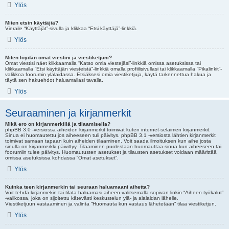
Ylös
Miten etsin käyttäjiä?
Vieraile “Käyttäjät”-sivulla ja klikkaa “Etsi käyttäjä”-linkkiä.
Ylös
Miten löydän omat viestini ja viestiketjuni?
Omat viestisi näet klikkaamalla “Katso omia viestejäsi”-linkkiä omissa asetuksissa tai
klikkaamalla “Etsi käyttäjän viesteistä”-linkkiä omalla profiilisivullasi tai klikkaamalla “Pikalinkit”-
valikkoa foorumin ylälaidassa. Etsiäksesi omia viestiketjuja, käytä tarkennettua hakua ja
täytä sen hakuehdot haluamallasi tavalla.
Ylös
Seuraaminen ja kirjanmerkit
Mikä ero on kirjanmerkillä ja tilaamisella?
phpBB 3.0 -versiossa aiheiden kirjanmerkit toimivat kuten internet-selaimen kirjanmerkit.
Sinua ei huomautettu jos aiheeseen tuli päivitys. phpBB 3.1 -versiosta lähtien kirjanmerkit
toimivat samaan tapaan kuin aiheiden tilaaminen. Voit saada ilmoituksen kun aihe josta
sinulla on kirjanmerkki päivittyy. Tilaaminen puolestaan huomauttaa sinua kun aiheeseen tai
foorumiin tulee päivitys. Huomautusten asetukset ja tilausten asetukset voidaan määrittää
omissa asetuksissa kohdassa “Omat asetukset”.
Ylös
Kuinka teen kirjanmerkin tai seuraan haluamaani aihetta?
Voit tehdä kirjanmekin tai tilata haluamasi aiheen valitsemalla sopivan linkin “Aiheen työkalut”
-valikossa, joka on sijoitettu kätevästi keskustelun ylä- ja alalaidan lähelle.
Viestiketjuun vastaaminen ja valinta “Huomauta kun vastaus lähetetään” tilaa viestiketjun.
Ylös