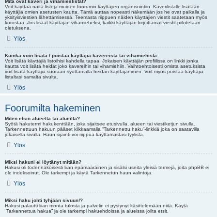
Mitä ovat kaveri ja vihamieslistat?
Voit käyttää näitä listoja muiden foorumin käyttäjien organisointiin. Kaverilistalle lisätään
käyttäjiä omien asetusten kautta. Tämä auttaa nopeasti näkemään jos he ovat paikalla ja
yksityisviestien lähettämisessä. Teemasta riippuen näiden käyttäjien viestit saatetaan myös
korostaa. Jos lisäät käyttäjän vihamieheksi, kaikki käyttäjän kirjoittamat viestit piilotetaan
oletuksena.
Ylös
Kuinka voin lisätä / poistaa käyttäjiä kavereista tai vihamiehistä
Voit lisätä käyttäjiä listoihisi kahdella tapaa. Jokaisen käyttäjän profiilissa on linkki jonka
kautta voit lisätä heidät joko kavereihin tai vihamiehiin. Vaihtoehtoisesti omista asetuksista
voit lisätä käyttäjiä suoraan syöttämällä heidän käyttäjänimen. Voit myös poistaa käyttäjiä
listaltasi samalta sivulta.
Ylös
Foorumilta hakeminen
Miten etsin alueelta tai alueilta?
Syötä hakutermi hakukenttään, joka sijaitsee etusivulla, alueen tai viestiketjun sivulla.
Tarkennettuun hakuun pääset klikkaamalla “Tarkennettu haku”-linkkiä joka on saatavilla
jokaisella sivulla. Haun sijainti voi riippua käyttämästäsi tyylistä.
Ylös
Miksi hakuni ei löytänyt mitään?
Hakusi oli todennäköisesti liian epämääräinen ja sisälsi useita yleisiä termejä, joita phpBB ei
ole indeksoinut. Ole tarkempi ja käytä Tarkennetun haun valintoja.
Ylös
Miksi haku johti tyhjään sivuun!?
Hakusi palautti liian monta tulosta ja palvelin ei pystynyt käsittelemään niitä. Käytä
“Tarkennettua hakua” ja ole tarkempi hakuehdoissa ja alueissa joilta etsit.