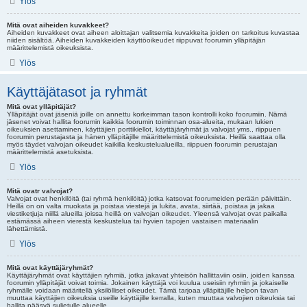
Ylös
Mitä ovat aiheiden kuvakkeet?
Aiheiden kuvakkeet ovat aiheen aloittajan valitsemia kuvakkeita joiden on tarkoitus kuvastaa
niiden sisältöä. Aiheiden kuvakkeiden käyttöoikeudet riippuvat foorumin ylläpitäjän
määrittelemistä oikeuksista.
Ylös
Käyttäjätasot ja ryhmät
Mitä ovat ylläpitäjät?
Ylläpitäjät ovat jäseniä joille on annettu korkeimman tason kontrolli koko foorumiin. Nämä
jäsenet voivat hallita foorumin kaikkia foorumin toiminnan osa-alueita, mukaan lukien
oikeuksien asettaminen, käyttäjien porttikiellot, käyttäjäryhmät ja valvojat yms., riippuen
foorumin perustajasta ja hänen ylläpitäjille määrittelemistä oikeuksista. Heillä saattaa olla
myös täydet valvojan oikeudet kaikilla keskustelualueilla, riippuen foorumin perustajan
määrittelemistä asetuksista.
Ylös
Mitä ovatr valvojat?
Valvojat ovat henkilöitä (tai ryhmä henkilöitä) jotka katsovat foorumeiden perään päivittäin.
Heillä on on valta muokata ja poistaa viestejä ja lukita, avata, siirtää, poistaa ja jakaa
viestiketjuja niillä alueilla joissa heillä on valvojan oikeudet. Yleensä valvojat ovat paikalla
estämässä aiheen vierestä keskustelua tai hyvien tapojen vastaisen materiaalin
lähettämistä.
Ylös
Mitä ovat käyttäjäryhmät?
Käyttäjäryhmät ovat käyttäjien ryhmiä, jotka jakavat yhteisön hallittaviin osiin, joiden kanssa
foorumin ylläpitäjät voivat toimia. Jokainen käyttäjä voi kuulua useisiin ryhmiin ja jokaiselle
ryhmälle voidaan määritellä yksilölliset oikeudet. Tämä tarjoaa ylläpitäjille helpon tavan
muuttaa käyttäjien oikeuksia useille käyttäjille kerralla, kuten muuttaa valvojien oikeuksia tai
hallita pääsyä suljetulle alueelle.