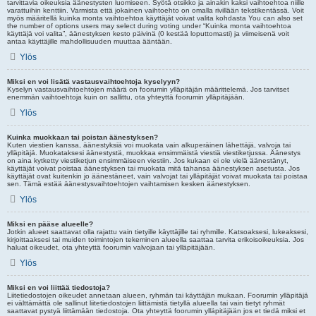
tarvittavia oikeuksia äänestysten luomiseen. Syötä otsikko ja ainakin kaksi vaihtoehtoa niille
varattuihin kenttiin. Varmista että jokainen vaihtoehto on omalla rivillään tekstikentässä. Voit
myös määritellä kuinka monta vaihtoehtoa käyttäjät voivat valita kohdasta You can also set
the number of options users may select during voting under “Kuinka monta vaihtoehtoa
käyttäjä voi valita”, äänestyksen kesto päivinä (0 kestää loputtomasti) ja viimeisenä voit
antaa käyttäjille mahdollisuuden muuttaa ääntään.
Ylös
Miksi en voi lisätä vastausvaihtoehtoja kyselyyn?
Kyselyn vastausvaihtoehtojen määrä on foorumin ylläpitäjän määrittelemä. Jos tarvitset
enemmän vaihtoehtoja kuin on sallittu, ota yhteyttä foorumin ylläpitäjään.
Ylös
Kuinka muokkaan tai poistan äänestyksen?
Kuten viestien kanssa, äänestyksiä voi muokata vain alkuperäinen lähettäjä, valvoja tai
ylläpitäjä. Muokataksesi äänestystä, muokkaa ensimmäistä viestiä viestiketjussa. Äänestys
on aina kytketty viestiketjun ensimmäiseen viestiin. Jos kukaan ei ole vielä äänestänyt,
käyttäjät voivat poistaa äänestyksen tai muokata mitä tahansa äänestyksen asetusta. Jos
käyttäjät ovat kuitenkin jo äänestäneet, vain valvojat tai ylläpitäjät voivat muokata tai poistaa
sen. Tämä estää äänestysvaihtoehtojen vaihtamisen kesken äänestyksen.
Ylös
Miksi en pääse alueelle?
Jotkin alueet saattavat olla rajattu vain tietyille käyttäjille tai ryhmille. Katsoaksesi, lukeaksesi,
kirjoittaaksesi tai muiden toimintojen tekeminen alueella saattaa tarvita erikoisoikeuksia. Jos
haluat oikeudet, ota yhteyttä foorumin valvojaan tai ylläpitäjään.
Ylös
Miksi en voi liittää tiedostoja?
Liitetiedostojen oikeudet annetaan alueen, ryhmän tai käyttäjän mukaan. Foorumin ylläpitäjä
ei välttämättä ole sallinut liitetiedostojen liittämistä tietyllä alueella tai vain tietyt ryhmät
saattavat pystyä liittämään tiedostoja. Ota yhteyttä foorumin ylläpitäjään jos et tiedä miksi et