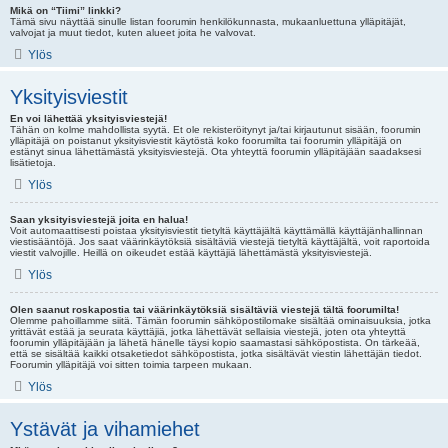
Mikä on “Tiimi” linkki?
Tämä sivu näyttää sinulle listan foorumin henkilökunnasta, mukaanluettuna ylläpitäjät,
valvojat ja muut tiedot, kuten alueet joita he valvovat.
Ylös
Yksityisviestit
En voi lähettää yksityisviestejä!
Tähän on kolme mahdollista syytä. Et ole rekisteröitynyt ja/tai kirjautunut sisään, foorumin
ylläpitäjä on poistanut yksityisviestit käytöstä koko foorumilta tai foorumin ylläpitäjä on
estänyt sinua lähettämästä yksityisviestejä. Ota yhteyttä foorumin ylläpitäjään saadaksesi
lisätietoja.
Ylös
Saan yksityisviestejä joita en halua!
Voit automaattisesti poistaa yksityisviestit tietyltä käyttäjältä käyttämällä käyttäjänhallinnan
viestisääntöjä. Jos saat väärinkäytöksiä sisältäviä viestejä tietyltä käyttäjältä, voit raportoida
viestit valvojille. Heillä on oikeudet estää käyttäjiä lähettämästä yksityisviestejä.
Ylös
Olen saanut roskapostia tai väärinkäytöksiä sisältäviä viestejä tältä foorumilta!
Olemme pahoillamme siitä. Tämän foorumin sähköpostilomake sisältää ominaisuuksia, jotka
yrittävät estää ja seurata käyttäjiä, jotka lähettävät sellaisia viestejä, joten ota yhteyttä
foorumin ylläpitäjään ja lähetä hänelle täysi kopio saamastasi sähköpostista. On tärkeää,
että se sisältää kaikki otsaketiedot sähköpostista, jotka sisältävät viestin lähettäjän tiedot.
Foorumin ylläpitäjä voi sitten toimia tarpeen mukaan.
Ylös
Ystävät ja vihamiehet