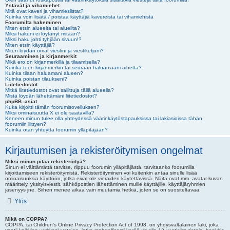
Ystävät ja vihamiehet
Mitä ovat kaveri ja vihamieslistat?
Kuinka voin lisätä / poistaa käyttäjiä kavereista tai vihamiehistä
Foorumilta hakeminen
Miten etsin alueelta tai alueilta?
Miksi hakuni ei löytänyt mitään?
Miksi haku johti tyhjään sivuun!?
Miten etsin käyttäjiä?
Miten löydän omat viestini ja viestiketjuni?
Seuraaminen ja kirjanmerkit
Mikä ero on kirjanmerkillä ja tilaamisella?
Kuinka teen kirjanmerkin tai seuraan haluamaani aihetta?
Kuinka tilaan haluamani alueen?
Kuinka poistan tilaukseni?
Liitetiedostot
Mitkä liitetiedostot ovat sallittuja tällä alueella?
Mistä löydän lähettämäni liitetiedostot?
phpBB -asiat
Kuka kirjoitti tämän foorumisovelluksen?
Miksi ominaisuutta X ei ole saatavilla?
Keneen minun tulee olla yhteydessä väärinkäytöstapauksissa tai lakiasioissa tähän
foorumiin liittyen?
Kuinka otan yhteyttä foorumin ylläpitäjään?
Kirjautumisen ja rekisteröitymisen ongelmat
Miksi minun pitää rekisteröityä?
Sinun ei välttämättä tarvitse, riippuu foorumin ylläpitäjästä, tarvitaanko foorumilla
kirjoittamiseen rekisteröitymistä. Rekisteröityminen voi kuitenkin antaa sinulle lisää
ominaisuuksia käyttöön, jotka eivät ole vieraiden käytettävissä. Näitä ovat mm. avatar-kuvan
määrittely, yksityisviestit, sähköpostien lähettäminen muille käyttäjille, käyttäjäryhmien
jäsenyys jne. Siihen menee aikaa vain muutamia hetkiä, joten se on suositeltavaa.
Ylös
Mikä on COPPA?
COPPA, tai Children’s Online Privacy Protection Act of 1998, on yhdysvaltalainen laki, joka