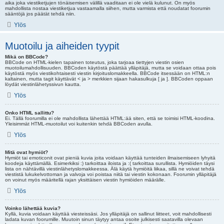
aika joka viestiketjujen tönäisemisen välillä vaaditaan ei ole vielä kulunut. On myös
mahdollista nostaa viestiketjua vastaamalla siihen, mutta varmista että noudatat foorumin
sääntöjä jos päätät tehdä niin.
Ylös
Muotoilu ja aiheiden tyypit
Mikä on BBCode?
BBCode on HTML-kielen tapainen toteutus, joka tarjoaa tiettyjen viestin osien
muotoilumahdollisuuden. BBCoden käytöstä päättää ylläpitäjä, mutta se voidaan ottaa pois
käytöstä myös viestikohtaisesti viestin kirjoituslomakkeella. BBCode itsessään on HTML:n
kaltainen, mutta tagit käyttävät < ja > merkkien sijaan hakasulkuja [ ja ]. BBCoden oppaan
löydät viestinlähetyssivun kautta.
Ylös
Onko HTML sallittu?
Ei. Tällä foorumilla ei ole mahdollista lähettää HTML:ää siten, että se toimisi HTML-koodina.
Yleisimmät HTML-muotoilut voi kuitenkin tehdä BBCoden avulla.
Ylös
Mitä ovat hymiöt?
Hymiöt tai emoticonit ovat pieniä kuvia joita voidaan käyttää tunteiden ilmaisemiseen lyhyitä
koodeja käyttämällä. Esimerkiksi :) tarkoittaa iloista ja :( tarkoittaa surullista. Hymiöiden täysi
lista on nähtävillä viestinlähetyslomakkeessa. Älä käytä hymiöitä liikaa, sillä ne voivat tehdä
viestistä lukukelvottoman ja valvoja voi poistaa niitä tai viestin kokonaan. Foorumin ylläpitäjä
on voinut myös määritellä rajan yksittäisen viestin hymiöiden määrälle.
Ylös
Voinko lähettää kuvia?
Kyllä, kuvia voidaan käyttää viesteissäsi. Jos ylläpitäjä on sallinut liitteet, voit mahdollisesti
ladata kuvan foorumille. Muutoin sinun täytyy antaa osoite julkisesti saatavilla olevaan