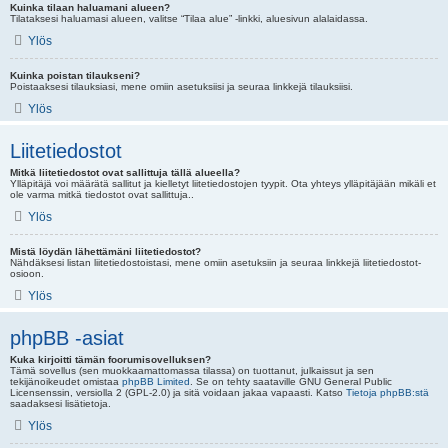
Kuinka tilaan haluamani alueen?
Tilataksesi haluamasi alueen, valitse “Tilaa alue” -linkki, aluesivun alalaidassa.
Ylös
Kuinka poistan tilaukseni?
Poistaaksesi tilauksiasi, mene omiin asetuksiisi ja seuraa linkkejä tilauksiisi.
Ylös
Liitetiedostot
Mitkä liitetiedostot ovat sallittuja tällä alueella?
Ylläpitäjä voi määrätä sallitut ja kielletyt liitetiedostojen tyypit. Ota yhteys ylläpitäjään mikäli et
ole varma mitkä tiedostot ovat sallittuja..
Ylös
Mistä löydän lähettämäni liitetiedostot?
Nähdäksesi listan liitetiedostoistasi, mene omiin asetuksiin ja seuraa linkkejä liitetiedostot-
osioon.
Ylös
phpBB -asiat
Kuka kirjoitti tämän foorumisovelluksen?
Tämä sovellus (sen muokkaamattomassa tilassa) on tuottanut, julkaissut ja sen
tekijänoikeudet omistaa
phpBB Limited
. Se on tehty saataville GNU General Public
Licensenssin, versiolla 2 (GPL-2.0) ja sitä voidaan jakaa vapaasti. Katso
Tietoja phpBB:stä
saadaksesi lisätietoja.
Ylös