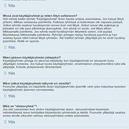
Ylös
Missä ovat käyttäjäryhmät ja miten liityn sellaiseen?
Voit nähdä kaikki ryhmät “Käyttäjäryhmät”-linkin kautta omissa asetuksissa. Jos haluat liittyä
yhteen, klikkaa vastaavaa painiketta. Kaikissa ryhmissä ei kuitenkaan ole vapaata pääsyä.
Jotkut ryhmät vaativat hyväksynnän ennen kuin voit liittyä. Jotkut voivat olla suljettuja ja
joissakin voi olla jopa piilotettuja jäsenyyksiä. Jos ryhmä on avoin, voit liittyä siihen
klikkaamalla painiketta. Jos ryhmä vaatii hyväksynnän liittymistä varten, voit pyytää
liittymislupaa klikkaamalla painiketta. Ryhmän johtajan täytyy hyväksyä pyyntösi ja hän
saattaa kysyä miksi haluat liittyä ryhmään. Älä häiriköi ryhmän ylläpitäjiä jos he eivät hyväksy
pyyntöäsi. Heillä on syynsä.
Ylös
Miten pääsen käyttäjäryhmän johtajaksi?
Käyttäjäryhmän johtaja on yleensä määritelty, kun käyttäjäryhmät on alunperin luotu
ylläpitäjän toimesta. Jos haluat luoda käyttäjäryhmän, ensimmäinen yhteyshenkilösi tulisi olla
ylläpitäjä. Kokeile yksityisviestin lähettämistä.
Ylös
Miksi jotkut käyttäjäryhmät näkyvät eri väreillä?
Foorumin ylläpitäjä voi määritellä tietyn käyttäjäryhmän jäsenille värin joka helpottaa kyseisen
käyttäjäryhmän jäsenten tunnistamista.
Ylös
Mikä on “oletusryhmä”?
Jos olet useamman kuin yhden käyttäjäryhmän jäsen, oletusryhmääsi käytetään
määriteltäessä sinun kohdallasi käytettävää ryhmäväriä ja titteliä. Foorumin ylläpitäjä saattaa
antaa sinulle oikeudet vaihtaa oletusryhmääsi omista asetuksista.
Ylös