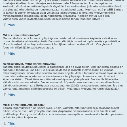
vaatii kaikkien verkkosivustojen, jotka mahdollisesti keräävät alle 13-vuotiailta tietoja, hankkia
huoltajan kirjallisen luvan tietojen keräämiseen alle 13-vuotiaalta. Jos olet epävarma
koskeeko tämä sinua rekisteröityvänä käyttäjänä tai verkkosivua jolle olet rekisteröitymässä,
ota yhteyttä oikeudelliseen neuvonantajaan saadaksesi apua. Huomaa, että phpBB Limited
ja tämän foorumin omistajat eivät voi antaa lakineuvontaa ja eivät ole yhteyshenkilöitä
minkäänlaisissa lakiasioissa, lukuunottamatta kysymystä “Keneen minun tulee olla
yhteydessä väärinkäytöstapauksissa tai lakiasioissa tähän foorumiin liittyen?”.
Ylös
Miksi en voi rekisteröityä?
On mahdollista, että foorumin ylläpitäjä on poistanut rekisteröinnin käytöstä estääkseen
uusia vierailijoita rekisteröitymästä. Foorumin ylläpitäjä on voinut myös asettaa porttikiellon
IP-osoitteellesi tai estänyt valitsemasi käyttäjätunnuksen rekisteröinnin. Ota yhteyttä
foorumin ylläpitäjään saadaksesi apua.
Ylös
Rekisteröidyin, mutta en voi kirjautua!
Tarkista ensin käyttäjätunnuksesi ja salasanasi. Jos ne ovat oikein, yksi kahdesta asiasta on
saattanut tapahtua. Jos COPPA-tuki on käytössä ja määrittelit olevasi alle 13-vuotias
rekisteröityessäsi, sinun tulee seurata saamiasi ohjeita. Jotkut foorumit vaativat myös uusien
tunnusten aktivoinnin joko sinun itsesi toimesta tai ylläpitäjän toimesta ennen kuin voit
kirjautua sisään. Tämä tieto kerrottiin rekisteröitymisen yhteydessä. Jos sinulle lähetettiin
sähköpostia, seuraa ohjeita. Jos et saanut sähköpostia, olet saattanut antaa virheellisen
sähköpostiosoitteen tai sähköpostit ovat saattaneet jäädä roskapostisuodattimeen. Jos olet
varma, että antamasi sähköpostiosoite oli oikein, yritä ottaa yhteyttä foorumin ylläpitäjään.
Ylös
Miksi en voi kirjautua sisään?
Tämän tapahtumiseen on useita syitä. Ensin, varmista että tunnuksesi ja salasanasi ovat
oikein. Jos ne ovat, ota yhteyttä foorumin ylläpitäjään varmistaaksesi, että sinulla ei ole
porttikieltoja. On myös mahdollista, että sivuston omistajalla on asetusvirhe heidän päässään
ja heidän pitäisi korjata se.
Ylös