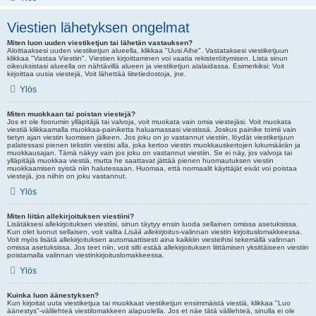
Viestien lähetyksen ongelmat
Miten luon uuden viestiketjun tai lähetän vastauksen?
Aloittaaksesi uuden viestiketjun alueella, klikkaa "Uusi Aihe". Vastataksesi viestiketjuun
klikkaa "Vastaa Viestiin". Viestien kirjoittaminen voi vaatia rekisteröitymisen. Lista sinun
oikeuksistasi alueella on nähtävillä alueen ja viestiketjun alalaidassa. Esimerkiksi: Voit
kirjoittaa uusia viestejä, Voit lähettää liitetiedostoja, jne.
Ylös
Miten muokkaan tai poistan viestejä?
Jos et ole foorumin ylläpitäjä tai valvoja, voit muokata vain omia viestejäsi. Voit muokata
viestiä klikkaamalla muokkaa-painiketta haluamassasi viestissä. Joskus painike toimii vain
tietyn ajan viestin luomisen jälkeen. Jos joku on jo vastannut viestiin, löydät viestiketjuun
palatessasi pienen tekstin viestisi alla, joka kertoo viestin muokkauskertojen lukumäärän ja
muokkausajan. Tämä näkyy vain jos joku on vastannut viestiin. Se ei näy, jos valvoja tai
ylläpitäjä muokkaa viestiä, mutta he saattavat jättää pienen huomautuksen viestin
muokkaamisen syistä niin halutessaan. Huomaa, että normaalit käyttäjät eivät voi poistaa
viestejä, jos niihin on joku vastannut.
Ylös
Miten liitän allekirjoituksen viestiini?
Lisätäksesi allekirjoituksen viestiisi, sinun täytyy ensin luoda sellainen omissa asetuksissa.
Kun olet luonut sellaisen, voit valita
Lisää allekirjoitus
-valinnan viestin kirjoituslomakkeessa.
Voit myös lisätä allekirjoituksen automaattisesti aina kaikkiin viesteihisi tekemällä valinnan
omissa asetuksissa. Jos teet niin, voit silti estää allekirjoituksen liittämisen yksittäiseen viestiin
poistamalla valinnan viestinkirjoituslomakkeessa.
Ylös
Kuinka luon äänestyksen?
Kun kirjoitat uuta viestiketjua tai muokkaat viestiketjun ensimmäistä viestiä, klikkaa "Luo
äänestys"-välilehteä viestilomakkeen alapuolella. Jos et näe tätä välilehteä, sinulla ei ole