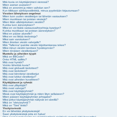
Mitä kuvia on käyttäjänimeni vieressä?
Miten asetan avataren?
Mikä on arvonimi ja miten vaihdan sen?
Kun klikkaan sähköpostilinkkiä, minua pyydetään kirjautumaan?
Viestien lähetyksen ongelmat
Miten luon uuden viestiketjun tai lähetän vastauksen?
Miten muokkaan tai poistan viestejä?
Miten liitän allekirjoituksen viestiini?
Kuinka luon äänestyksen?
Miksi en voi lisätä vastausvaihtoehtoja kyselyyn?
Kuinka muokkaan tai poistan äänestyksen?
Miksi en pääse alueelle?
Miksi en voi liittää tiedostoja?
Miksi sain varoituksen?
Miten ilmoitan viestin valvojalle?
Mitä “Tallenna”-painike viestin kirjoittamisessa tekee?
Miksi minun viestini tarvitsee hyväksynnän?
Miten tönäisen viestiketjuani?
Muotoilu ja aiheiden tyypit
Mikä on BBCode?
Onko HTML sallittu?
Mitä ovat hymiöt?
Voinko lähettää kuvia?
Mitä ovat globaalit tiedotteet?
Mitä ovat tiedotteet?
Mitä ovat kiinnitetyt viestiketjut
Mitä ovat lukitut viestiketjut?
Mitä ovat aiheiden kuvakkeet?
Käyttäjätasot ja ryhmät
Mitä ovat ylläpitäjät?
Mitä ovatr valvojat?
Mitä ovat käyttäjäryhmät?
Missä ovat käyttäjäryhmät ja miten liityn sellaiseen?
Miten pääsen käyttäjäryhmän johtajaksi?
Miksi jotkut käyttäjäryhmät näkyvät eri väreillä?
Mikä on “oletusryhmä”?
Mikä on “Tiimi” linkki?
Yksityisviestit
En voi lähettää yksityisviestejä!
Saan yksityisviestejä joita en halua!
Olen saanut roskapostia tai väärinkäytöksiä sisältäviä viestejä tältä foorumilta!