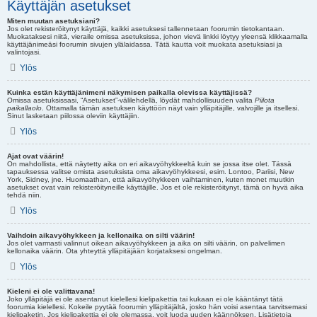
Käyttäjän asetukset
Miten muutan asetuksiani?
Jos olet rekisteröitynyt käyttäjä, kaikki asetuksesi tallennetaan foorumin tietokantaan.
Muokataksesi niitä, vieraile omissa asetuksissa, johon vievä linkki löytyy yleensä klikkaamalla
käyttäjänimeäsi foorumin sivujen ylälaidassa. Tätä kautta voit muokata asetuksiasi ja
valintojasi.
Ylös
Kuinka estän käyttäjänimeni näkymisen paikalla olevissa käyttäjissä?
Omissa asetuksissasi, “Asetukset”-välilehdellä, löydät mahdollisuuden valita
Piilota
paikallaolo
. Ottamalla tämän asetuksen käyttöön näyt vain ylläpitäjille, valvojille ja itsellesi.
Sinut lasketaan piilossa oleviin käyttäjiin.
Ylös
Ajat ovat väärin!
On mahdollista, että näytetty aika on eri aikavyöhykkeeltä kuin se jossa itse olet. Tässä
tapauksessa valitse omista asetuksista oma aikavyöhykkeesi, esim. Lontoo, Pariisi, New
York, Sidney, jne. Huomaathan, että aikavyöhykkeen vaihtaminen, kuten monet muutkin
asetukset ovat vain rekisteröityneille käyttäjille. Jos et ole rekisteröitynyt, tämä on hyvä aika
tehdä niin.
Ylös
Vaihdoin aikavyöhykkeen ja kellonaika on silti väärin!
Jos olet varmasti valinnut oikean aikavyöhykkeen ja aika on silti väärin, on palvelimen
kellonaika väärin. Ota yhteyttä ylläpitäjään korjataksesi ongelman.
Ylös
Kieleni ei ole valittavana!
Joko ylläpitäjä ei ole asentanut kielellesi kielipakettia tai kukaan ei ole kääntänyt tätä
foorumia kielellesi. Kokeile pyytää foorumin ylläpitäjältä, josko hän voisi asentaa tarvitsemasi
kielipaketin. Jos kielipakettia ei ole olemassa, voit luoda uuden käännöksen. Lisätietoja