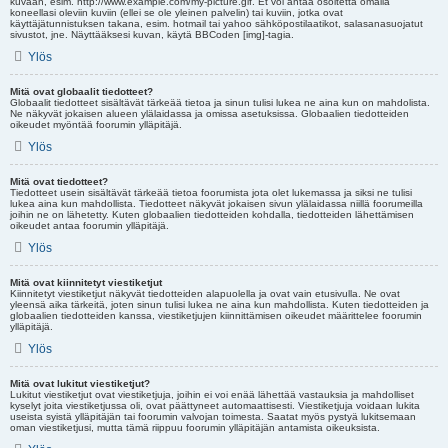
kuvaan, esim. http://www.example.com/my-picture.gif. Et voi antaa osoitetta omalla
koneellasi oleviin kuviin (ellei se ole yleinen palvelin) tai kuviin, jotka ovat
käyttäjätunnistuksen takana, esim. hotmail tai yahoo sähköpostilaatikot, salasanasuojatut
sivustot, jne. Näyttääksesi kuvan, käytä BBCoden [img]-tagia.
Ylös
Mitä ovat globaalit tiedotteet?
Globaalit tiedotteet sisältävät tärkeää tietoa ja sinun tulisi lukea ne aina kun on mahdolista.
Ne näkyvät jokaisen alueen ylälaidassa ja omissa asetuksissa. Globaalien tiedotteiden
oikeudet myöntää foorumin ylläpitäjä.
Ylös
Mitä ovat tiedotteet?
Tiedotteet usein sisältävät tärkeää tietoa foorumista jota olet lukemassa ja siksi ne tulisi
lukea aina kun mahdollista. Tiedotteet näkyvät jokaisen sivun ylälaidassa niillä foorumeilla
joihin ne on lähetetty. Kuten globaalien tiedotteiden kohdalla, tiedotteiden lähettämisen
oikeudet antaa foorumin ylläpitäjä.
Ylös
Mitä ovat kiinnitetyt viestiketjut
Kiinnitetyt viestiketjut näkyvät tiedotteiden alapuolella ja ovat vain etusivulla. Ne ovat
yleensä aika tärkeitä, joten sinun tulisi lukea ne aina kun mahdollista. Kuten tiedotteiden ja
globaalien tiedotteiden kanssa, viestiketjujen kiinnittämisen oikeudet määrittelee foorumin
ylläpitäjä.
Ylös
Mitä ovat lukitut viestiketjut?
Lukitut viestiketjut ovat viestiketjuja, joihin ei voi enää lähettää vastauksia ja mahdolliset
kyselyt joita viestiketjussa oli, ovat päättyneet automaattisesti. Viestiketjuja voidaan lukita
useista syistä ylläpitäjän tai foorumin valvojan toimesta. Saatat myös pystyä lukitsemaan
oman viestiketjusi, mutta tämä riippuu foorumin ylläpitäjän antamista oikeuksista.