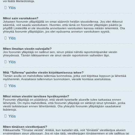
voi lisätä liitetiedostoja.
Ylös
Miksi sain varoituksen?
Jokaisen foorumin ylläpitäjällä on omat säännöt heidän sivustollensa. Jos olet rikkonut
sääntöä, voit saada varoituksen. Huomioi, että tämä on foorumin ylläpitäjän päätös ja
phpBB Limitedillä ei ole sivustolla annettavien varoitusten kanssa mitään tekemistä. Ota
yhteyttä foorumin ylläpitäjään, jos olet epävarma annetun varoituksen syystä.
Ylös
Miten ilmoitan viestin valvojalle?
Jos foorumin ylläpitäjä on sallinut sen, sinun pitäisi nähdä raportointipainike viestin
yhteydessä. Tämän klikkaaminen vie sinut viestin raportoinnin vaiheiden läpi.
Ylös
Mitä “Tallenna”-painike viestin kirjoittamisessa tekee?
Tämän avulla on mahdollista tallentaa luonnoksia, jotka voit kirjoittaa loppuun ja lähettää
myöhemmin. Avataksesi tallennetun luonnoksen, vieraile komissa asetuksissa.
Ylös
Miksi minun viestini tarvitsee hyväksynnän?
Foorumin ylläpitäjä on päättänyt, että viestit kyseiselle alueelle tulee tarkastaa ennen
lähetystä. On myös mahdollista, että foorumin ylläpitäjä on siirtänyt sinut ryhmään, jonka
viestit tarkistetaan ennen lähettämistä. Ota yhteyttä foorumin ylläpitäjään saadaksesi
lisätietoja.
Ylös
Miten tönäisen viestiketjuani?
Klikkaamalla “Tönaise viestiä” -linkkiä, kun katselet sitä, voit “tönäistä” viestiketjua alueen
ensimmäisen sivun yläosaan. Jos et näe tätä, viestiketjujen tönäiseminen ei ole sallittua tai