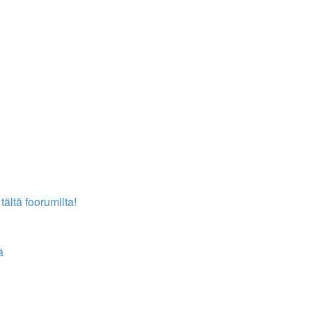
tältä foorumilta!
ä