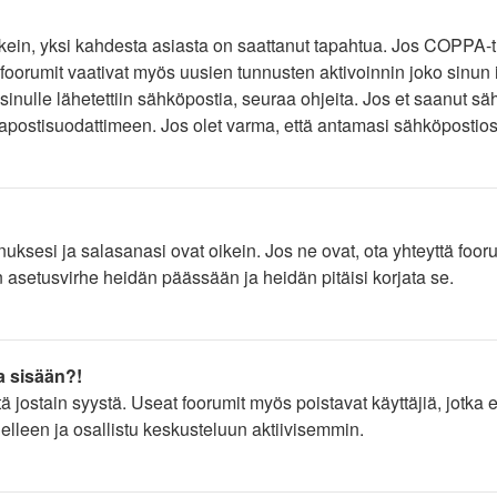
kein, yksi kahdesta asiasta on saattanut tapahtua. Jos COPPA-tuk
 foorumit vaativat myös uusien tunnusten aktivoinnin joko sinun i
sinulle lähetettiin sähköpostia, seuraa ohjeita. Jos et saanut sä
postisuodattimeen. Jos olet varma, että antamasi sähköpostiosoite
ksesi ja salasanasi ovat oikein. Jos ne ovat, ota yhteyttä foorum
on asetusvirhe heidän päässään ja heidän pitäisi korjata se.
a sisään?!
stä jostain syystä. Useat foorumit myös poistavat käyttäjiä, jotka
delleen ja osallistu keskusteluun aktiivisemmin.