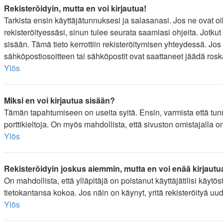
Rekisteröidyin, mutta en voi kirjautua!
Tarkista ensin käyttäjätunnuksesi ja salasanasi. Jos ne ovat oi
rekisteröityessäsi, sinun tulee seurata saamiasi ohjeita. Jotkut
sisään. Tämä tieto kerrottiin rekisteröitymisen yhteydessä. Jos 
sähköpostiosoitteen tai sähköpostit ovat saattaneet jäädä roska
Ylös
Miksi en voi kirjautua sisään?
Tämän tapahtumiseen on useita syitä. Ensin, varmista että tunnu
porttikieltoja. On myös mahdollista, että sivuston omistajalla 
Ylös
Rekisteröidyin joskus aiemmin, mutta en voi enää kirjautu
On mahdollista, että ylläpitäjä on poistanut käyttäjätilisi käytö
tietokantansa kokoa. Jos näin on käynyt, yritä rekisteröityä uu
Ylös