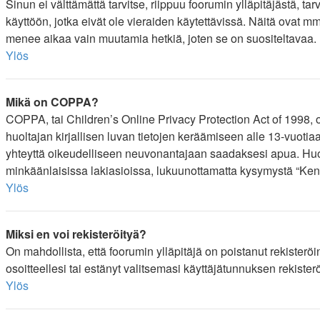
Sinun ei välttämättä tarvitse, riippuu foorumin ylläpitäjästä, t
käyttöön, jotka eivät ole vieraiden käytettävissä. Näitä ovat mm
menee aikaa vain muutamia hetkiä, joten se on suositeltavaa.
Ylös
Mikä on COPPA?
COPPA, tai Children’s Online Privacy Protection Act of 1998, on
huoltajan kirjallisen luvan tietojen keräämiseen alle 13-vuotia
yhteyttä oikeudelliseen neuvonantajaan saadaksesi apua. Huom
minkäänlaisissa lakiasioissa, lukuunottamatta kysymystä “Kene
Ylös
Miksi en voi rekisteröityä?
On mahdollista, että foorumin ylläpitäjä on poistanut rekisteröi
osoitteellesi tai estänyt valitsemasi käyttäjätunnuksen rekiste
Ylös