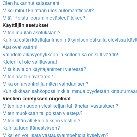
Olen hukannut salasanani!
Miksi minut kirjataan ulos automaattisesti?
Mitä “Poista foorumin evästeet” tekee?
Käyttäjän asetukset
Miten muutan asetuksiani?
Kuinka estän käyttäjänimeni näkymisen paikalla olevissa käyt
Ajat ovat väärin!
Vaihdoin aikavyöhykkeen ja kellonaika on silti väärin!
Kieleni ei ole valittavana!
Mitä kuvia on käyttäjänimeni vieressä?
Miten asetan avataren?
Mikä on arvonimi ja miten vaihdan sen?
Kun klikkaan sähköpostilinkkiä, minua pyydetään kirjautumaa
Viestien lähetyksen ongelmat
Miten luon uuden viestiketjun tai lähetän vastauksen?
Miten muokkaan tai poistan viestejä?
Miten liitän allekirjoituksen viestiini?
Kuinka luon äänestyksen?
Miksi en voi lisätä vastausvaihtoehtoja kyselyyn?