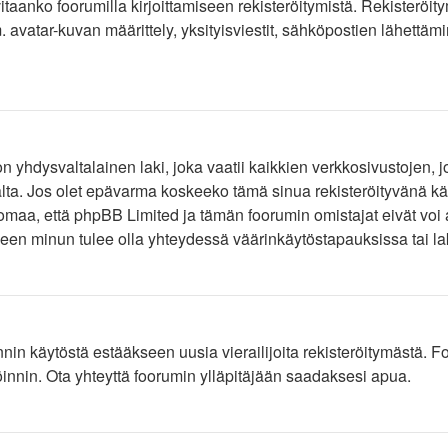
arvitaanko foorumilla kirjoittamiseen rekisteröitymistä. Rekisterö
. avatar-kuvan määrittely, yksityisviestit, sähköpostien lähettäm
 yhdysvaltalainen laki, joka vaatii kaikkien verkkosivustojen, jo
alta. Jos olet epävarma koskeeko tämä sinua rekisteröityvänä käyt
aa, että phpBB Limited ja tämän foorumin omistajat eivät voi a
en minun tulee olla yhteydessä väärinkäytöstapauksissa tai laki
nnin käytöstä estääkseen uusia vierailijoita rekisteröitymästä. Fo
röinnin. Ota yhteyttä foorumin ylläpitäjään saadaksesi apua.