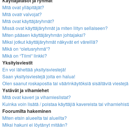
Käyttäjätasot ja ryhmät
Mitä ovat ylläpitäjät?
Mitä ovatr valvojat?
Mitä ovat käyttäjäryhmät?
Missä ovat käyttäjäryhmät ja miten liityn sellaiseen?
Miten pääsen käyttäjäryhmän johtajaksi?
Miksi jotkut käyttäjäryhmät näkyvät eri väreillä?
Mikä on “oletusryhmä”?
Mikä on “Tiimi” linkki?
Yksityisviestit
En voi lähettää yksityisviestejä!
Saan yksityisviestejä joita en halua!
Olen saanut roskapostia tai väärinkäytöksiä sisältäviä viestejä 
Ystävät ja vihamiehet
Mitä ovat kaveri ja vihamieslistat?
Kuinka voin lisätä / poistaa käyttäjiä kavereista tai vihamiehist
Foorumilta hakeminen
Miten etsin alueelta tai alueilta?
Miksi hakuni ei löytänyt mitään?