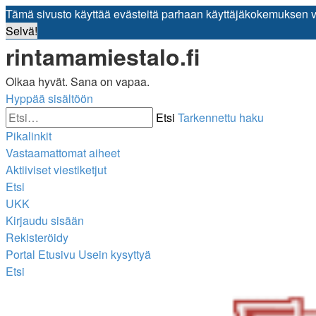
Tämä sivusto käyttää evästeitä parhaan käyttäjäkokemuksen 
Selvä!
rintamamiestalo.fi
Olkaa hyvät. Sana on vapaa.
Hyppää sisältöön
Etsi
Tarkennettu haku
Pikalinkit
Vastaamattomat aiheet
Aktiiviset viestiketjut
Etsi
UKK
Kirjaudu sisään
Rekisteröidy
Portal
Etusivu
Usein kysyttyä
Etsi