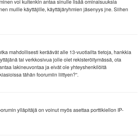
ityminen voi kuitenkin antaa sinulle lisää ominaisuuksia
inen muille käyttäjille, käyttäjäryhmien jäsenyys jne. Siihen
tka mahdollisesti keräävät alle 13-vuotiailta tietoja, hankkia
täjänä tai verkkosivua jolle olet rekisteröitymässä, ota
ntaa lakineuvontaa ja eivät ole yhteyshenkilöitä
asioissa tähän foorumiin liittyen?”.
orumin ylläpitäjä on voinut myös asettaa porttikiellon IP-