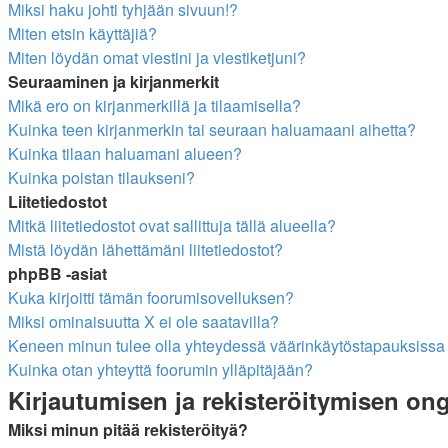
Miksi haku johti tyhjään sivuun!?
Miten etsin käyttäjiä?
Miten löydän omat viestini ja viestiketjuni?
Seuraaminen ja kirjanmerkit
Mikä ero on kirjanmerkillä ja tilaamisella?
Kuinka teen kirjanmerkin tai seuraan haluamaani aihetta?
Kuinka tilaan haluamani alueen?
Kuinka poistan tilaukseni?
Liitetiedostot
Mitkä liitetiedostot ovat sallittuja tällä alueella?
Mistä löydän lähettämäni liitetiedostot?
phpBB -asiat
Kuka kirjoitti tämän foorumisovelluksen?
Miksi ominaisuutta X ei ole saatavilla?
Keneen minun tulee olla yhteydessä väärinkäytöstapauksissa ta
Kuinka otan yhteyttä foorumin ylläpitäjään?
Kirjautumisen ja rekisteröitymisen on
Miksi minun pitää rekisteröityä?