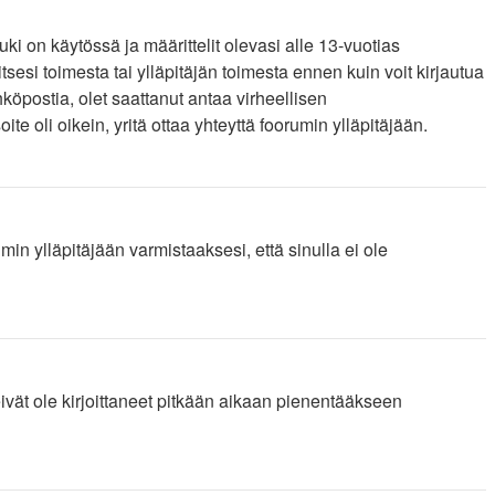
i on käytössä ja määrittelit olevasi alle 13-vuotias
tsesi toimesta tai ylläpitäjän toimesta ennen kuin voit kirjautua
hköpostia, olet saattanut antaa virheellisen
 oli oikein, yritä ottaa yhteyttä foorumin ylläpitäjään.
in ylläpitäjään varmistaaksesi, että sinulla ei ole
 eivät ole kirjoittaneet pitkään aikaan pienentääkseen