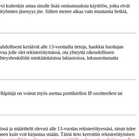
voi kuitenkin antaa sinulle lisää ominaisuuksia käyttöön, jotka eivät
täjäryhmien jäsenyys jne. Siihen menee aikaa vain muutamia hetkiä,
ollisesti keräävät alle 13-vuotiailta tietoja, hankkia huoltajan
ua jolle olet rekisteröitymässä, ota yhteyttä oikeudelliseen
teyshenkilöitä minkäänlaisissa lakiasioissa, lukuunottamatta
läpitäjä on voinut myös asettaa porttikiellon IP-osoitteellesi tai
ä ja määrittelit olevasi alle 13-vuotias rekisteröityessäsi, sinun tulee
nnen kuin voit kirjautua sisään. Tämä tieto kerrottiin rekisteröitymisen