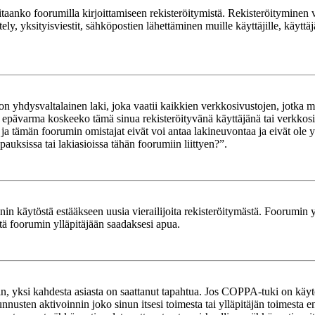
rvitaanko foorumilla kirjoittamiseen rekisteröitymistä. Rekisteröityminen 
ely, yksityisviestit, sähköpostien lähettäminen muille käyttäjille, käyt
yhdysvaltalainen laki, joka vaatii kaikkien verkkosivustojen, jotka mahd
et epävarma koskeeko tämä sinua rekisteröityvänä käyttäjänä tai verkkosiv
tämän foorumin omistajat eivät voi antaa lakineuvontaa ja eivät ole yh
ksissa tai lakiasioissa tähän foorumiin liittyen?”.
in käytöstä estääkseen uusia vierailijoita rekisteröitymästä. Foorumin yl
tä foorumin ylläpitäjään saadaksesi apua.
in, yksi kahdesta asiasta on saattanut tapahtua. Jos COPPA-tuki on käytöss
nnusten aktivoinnin joko sinun itsesi toimesta tai ylläpitäjän toimesta e