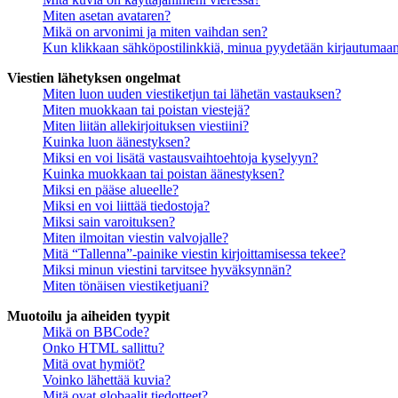
Miten asetan avataren?
Mikä on arvonimi ja miten vaihdan sen?
Kun klikkaan sähköpostilinkkiä, minua pyydetään kirjautumaa
Viestien lähetyksen ongelmat
Miten luon uuden viestiketjun tai lähetän vastauksen?
Miten muokkaan tai poistan viestejä?
Miten liitän allekirjoituksen viestiini?
Kuinka luon äänestyksen?
Miksi en voi lisätä vastausvaihtoehtoja kyselyyn?
Kuinka muokkaan tai poistan äänestyksen?
Miksi en pääse alueelle?
Miksi en voi liittää tiedostoja?
Miksi sain varoituksen?
Miten ilmoitan viestin valvojalle?
Mitä “Tallenna”-painike viestin kirjoittamisessa tekee?
Miksi minun viestini tarvitsee hyväksynnän?
Miten tönäisen viestiketjuani?
Muotoilu ja aiheiden tyypit
Mikä on BBCode?
Onko HTML sallittu?
Mitä ovat hymiöt?
Voinko lähettää kuvia?
Mitä ovat globaalit tiedotteet?