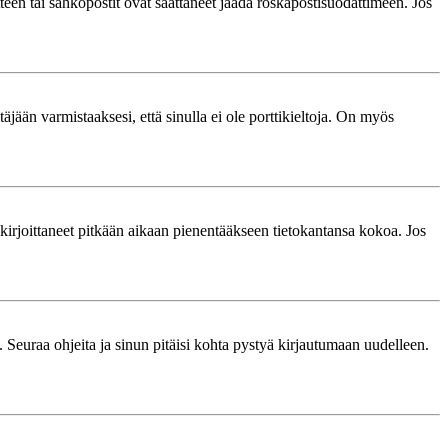
itteen tai sähköpostit ovat saattaneet jäädä roskapostisuodattimeen. Jos
äjään varmistaaksesi, että sinulla ei ole porttikieltoja. On myös
le kirjoittaneet pitkään aikaan pienentääkseen tietokantansa kokoa. Jos
. Seuraa ohjeita ja sinun pitäisi kohta pystyä kirjautumaan uudelleen.