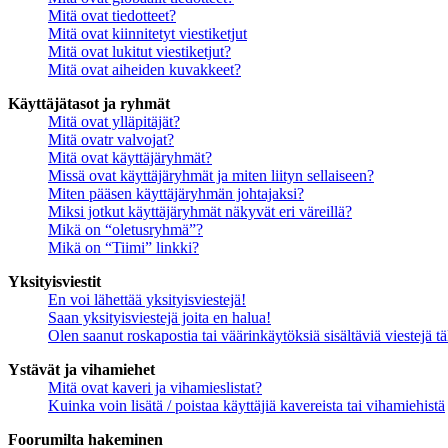
Mitä ovat tiedotteet?
Mitä ovat kiinnitetyt viestiketjut
Mitä ovat lukitut viestiketjut?
Mitä ovat aiheiden kuvakkeet?
Käyttäjätasot ja ryhmät
Mitä ovat ylläpitäjät?
Mitä ovatr valvojat?
Mitä ovat käyttäjäryhmät?
Missä ovat käyttäjäryhmät ja miten liityn sellaiseen?
Miten pääsen käyttäjäryhmän johtajaksi?
Miksi jotkut käyttäjäryhmät näkyvät eri väreillä?
Mikä on “oletusryhmä”?
Mikä on “Tiimi” linkki?
Yksityisviestit
En voi lähettää yksityisviestejä!
Saan yksityisviestejä joita en halua!
Olen saanut roskapostia tai väärinkäytöksiä sisältäviä viestejä tä
Ystävät ja vihamiehet
Mitä ovat kaveri ja vihamieslistat?
Kuinka voin lisätä / poistaa käyttäjiä kavereista tai vihamiehistä
Foorumilta hakeminen