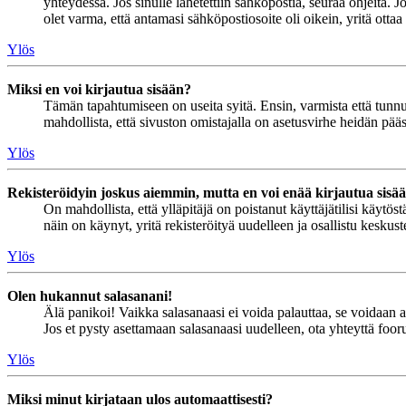
yhteydessä. Jos sinulle lähetettiin sähköpostia, seuraa ohjeita. 
olet varma, että antamasi sähköpostiosoite oli oikein, yritä ottaa
Ylös
Miksi en voi kirjautua sisään?
Tämän tapahtumiseen on useita syitä. Ensin, varmista että tunnuks
mahdollista, että sivuston omistajalla on asetusvirhe heidän pääss
Ylös
Rekisteröidyin joskus aiemmin, mutta en voi enää kirjautua sisä
On mahdollista, että ylläpitäjä on poistanut käyttäjätilisi käytö
näin on käynyt, yritä rekisteröityä uudelleen ja osallistu keskus
Ylös
Olen hukannut salasanani!
Älä panikoi! Vaikka salasanaasi ei voida palauttaa, se voidaan 
Jos et pysty asettamaan salasanaasi uudelleen, ota yhteyttä foor
Ylös
Miksi minut kirjataan ulos automaattisesti?