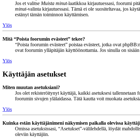
Jos et valitse
Muista minut
-laatikkoa kirjautuessasi, foorumi pi
minut
-valinta kirjautuessasi. Tämä ei ole suositeltavaa, jos käyt
estänyt tämän toiminnon käyttämisen.
Ylös
Mitä “Poista foorumin evästeet” tekee?
“Poista foorumin evästeet” poistaa evästeet, jotka ovat phpBB:n 
ovat foorumin ylläpitäjän käyttöönottamia. Jos sinulla on sisää
Ylös
Käyttäjän asetukset
Miten muutan asetuksiani?
Jos olet rekisteröitynyt käyttäjä, kaikki asetuksesi tallennetaa
foorumin sivujen ylälaidassa. Tätä kautta voit muokata asetuksias
Ylös
Kuinka estän käyttäjänimeni näkymisen paikalla olevissa käyttäj
Omissa asetuksissasi, “Asetukset”-välilehdellä, löydät mahdoll
oleviin käyttäjiin.