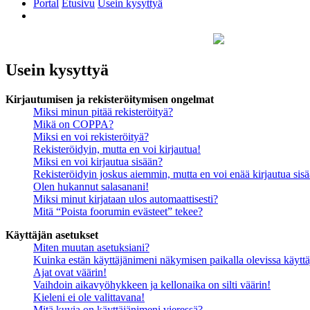
Portal
Etusivu
Usein kysyttyä
Etsi
Usein kysyttyä
Kirjautumisen ja rekisteröitymisen ongelmat
Miksi minun pitää rekisteröityä?
Mikä on COPPA?
Miksi en voi rekisteröityä?
Rekisteröidyin, mutta en voi kirjautua!
Miksi en voi kirjautua sisään?
Rekisteröidyin joskus aiemmin, mutta en voi enää kirjautua sis
Olen hukannut salasanani!
Miksi minut kirjataan ulos automaattisesti?
Mitä “Poista foorumin evästeet” tekee?
Käyttäjän asetukset
Miten muutan asetuksiani?
Kuinka estän käyttäjänimeni näkymisen paikalla olevissa käyttä
Ajat ovat väärin!
Vaihdoin aikavyöhykkeen ja kellonaika on silti väärin!
Kieleni ei ole valittavana!
Mitä kuvia on käyttäjänimeni vieressä?