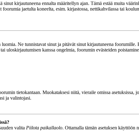
tää sinut kirjautuneena ennalta määritellyn ajan. Tämä estää muita vääri
ät foorumia jaetulta koneelta, esim. kirjastossa, nettikahvilassa tai koulu
luomia. Ne tunnistavat sinut ja pitävät sinut kirjautuneena foorumille. E
n tai uloskirjautumisen kanssa ongelmia, foorumin evästeiden poistamine
n foorumin tietokantaan. Muokataksesi niitä, vieraile omissa asetuksissa,
i ja valintojasi.
issä?
isuuden valita
Piilota paikallaolo
. Ottamalla tämän asetuksen käyttöön näyt