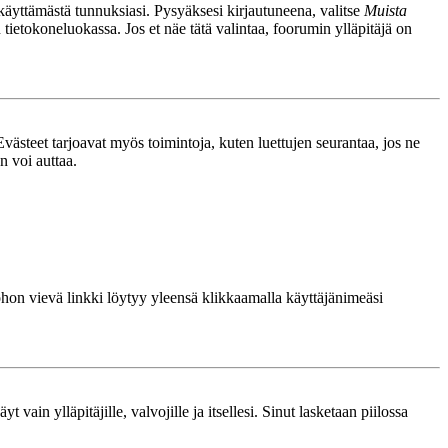
nkäyttämästä tunnuksiasi. Pysyäksesi kirjautuneena, valitse
Muista
n tietokoneluokassa. Jos et näe tätä valintaa, foorumin ylläpitäjä on
västeet tarjoavat myös toimintoja, kuten luettujen seurantaa, jos ne
n voi auttaa.
 johon vievä linkki löytyy yleensä klikkaamalla käyttäjänimeäsi
 vain ylläpitäjille, valvojille ja itsellesi. Sinut lasketaan piilossa