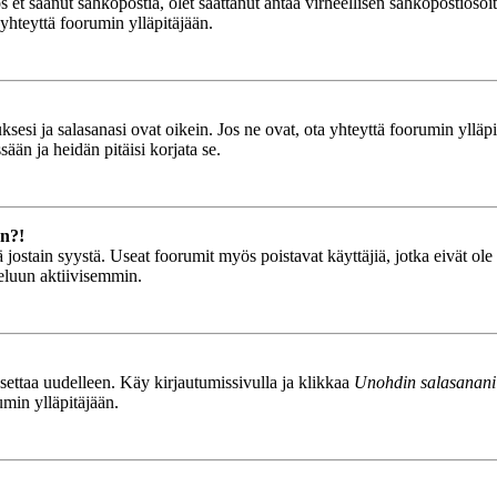
Jos et saanut sähköpostia, olet saattanut antaa virheellisen sähköpostioso
 yhteyttä foorumin ylläpitäjään.
esi ja salasanasi ovat oikein. Jos ne ovat, ota yhteyttä foorumin ylläpit
ään ja heidän pitäisi korjata se.
än?!
stä jostain syystä. Useat foorumit myös poistavat käyttäjiä, jotka eivät o
teluun aktiivisemmin.
asettaa uudelleen. Käy kirjautumissivulla ja klikkaa
Unohdin salasanani
umin ylläpitäjään.