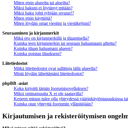
Miten etsin alueelta tai alueilta?
Miksi hakuni ei löytänyt mitään?
Miksi haku johti tyhjään sivuun!?
Miten etsin käyttäjiä?
Miten löydän omat viestini ja viestiketjuni?
Seuraaminen ja kirjanmerkit
Mikä ero on kirjanmerkillä ja tilaamisella?
Kuinka teen kirjanmerkin tai seuraan haluamaani aihetta?
Kuinka tilaan haluamani alueen?
Kuinka poistan tilaukseni?
Liitetiedostot
Mitkä liitetiedostot ovat sallittuja tällä alueella?
Mistä löydän lähettämäni liitetiedostot?
phpBB -asiat
Kuka kirjoitti tämän foorumisovelluksen?
Miksi ominaisuutta X ei ole saatavilla?
Keneen minun tulee olla yhteydessä väärinkäytöstapauksissa tai 
Kuinka otan yhteyttä foorumin ylläpitäjään?
Kirjautumisen ja rekisteröitymisen ongel