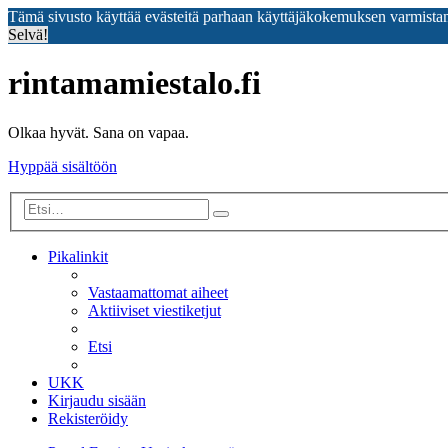
Tämä sivusto käyttää evästeitä parhaan käyttäjäkokemuksen varmista
Selvä!
rintamamiestalo.fi
Olkaa hyvät. Sana on vapaa.
Hyppää sisältöön
Tarkennettu
Etsi
haku
Pikalinkit
Vastaamattomat aiheet
Aktiiviset viestiketjut
Etsi
UKK
Kirjaudu sisään
Rekisteröidy