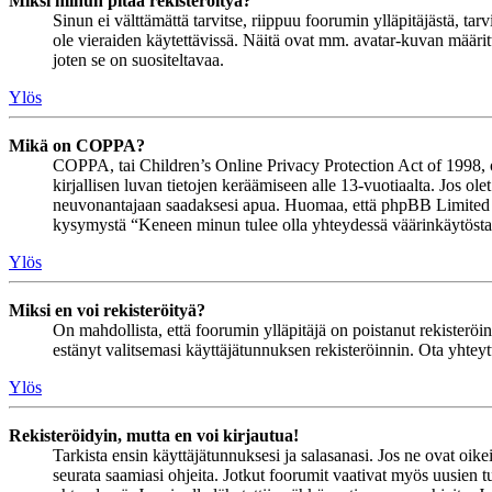
Miksi minun pitää rekisteröityä?
Sinun ei välttämättä tarvitse, riippuu foorumin ylläpitäjästä, ta
ole vieraiden käytettävissä. Näitä ovat mm. avatar-kuvan määritt
joten se on suositeltavaa.
Ylös
Mikä on COPPA?
COPPA, tai Children’s Online Privacy Protection Act of 1998, on 
kirjallisen luvan tietojen keräämiseen alle 13-vuotiaalta. Jos ol
neuvonantajaan saadaksesi apua. Huomaa, että phpBB Limited ja 
kysymystä “Keneen minun tulee olla yhteydessä väärinkäytöstapau
Ylös
Miksi en voi rekisteröityä?
On mahdollista, että foorumin ylläpitäjä on poistanut rekisteröinn
estänyt valitsemasi käyttäjätunnuksen rekisteröinnin. Ota yhteyt
Ylös
Rekisteröidyin, mutta en voi kirjautua!
Tarkista ensin käyttäjätunnuksesi ja salasanasi. Jos ne ovat oike
seurata saamiasi ohjeita. Jotkut foorumit vaativat myös uusien tu