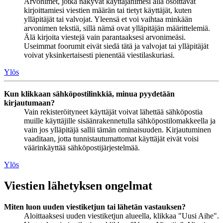
Arvonimet, jotka näkyvät käyttäjänimesi alla osoittavat
kirjoittamiesi viestien määrän tai tietyt käyttäjät, kuten
ylläpitäjät tai valvojat. Yleensä et voi vaihtaa minkään
arvonimen tekstiä, sillä nämä ovat ylläpitäjän määrittelemiä.
Älä kirjoita viestejä vain parantaaksesi arvonimeäsi.
Useimmat foorumit eivät siedä tätä ja valvojat tai ylläpitäjät
voivat yksinkertaisesti pienentää viestilaskuriasi.
Ylös
Kun klikkaan sähköpostilinkkiä, minua pyydetään
kirjautumaan?
Vain rekisteröityneet käyttäjät voivat lähettää sähköpostia
muille käyttäjille sisäänrakennetulla sähköpostilomakkeella ja
vain jos ylläpitäjä sallii tämän ominaisuuden. Kirjautuminen
vaaditaan, jotta tunnistautumattomat käyttäjät eivät voisi
väärinkäyttää sähköpostijärjestelmää.
Ylös
Viestien lähetyksen ongelmat
Miten luon uuden viestiketjun tai lähetän vastauksen?
Aloittaaksesi uuden viestiketjun alueella, klikkaa "Uusi Aihe".