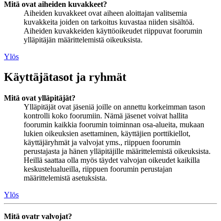
Mitä ovat aiheiden kuvakkeet?
Aiheiden kuvakkeet ovat aiheen aloittajan valitsemia
kuvakkeita joiden on tarkoitus kuvastaa niiden sisältöä.
Aiheiden kuvakkeiden käyttöoikeudet riippuvat foorumin
ylläpitäjän määrittelemistä oikeuksista.
Ylös
Käyttäjätasot ja ryhmät
Mitä ovat ylläpitäjät?
Ylläpitäjät ovat jäseniä joille on annettu korkeimman tason
kontrolli koko foorumiin. Nämä jäsenet voivat hallita
foorumin kaikkia foorumin toiminnan osa-alueita, mukaan
lukien oikeuksien asettaminen, käyttäjien porttikiellot,
käyttäjäryhmät ja valvojat yms., riippuen foorumin
perustajasta ja hänen ylläpitäjille määrittelemistä oikeuksista.
Heillä saattaa olla myös täydet valvojan oikeudet kaikilla
keskustelualueilla, riippuen foorumin perustajan
määrittelemistä asetuksista.
Ylös
Mitä ovatr valvojat?