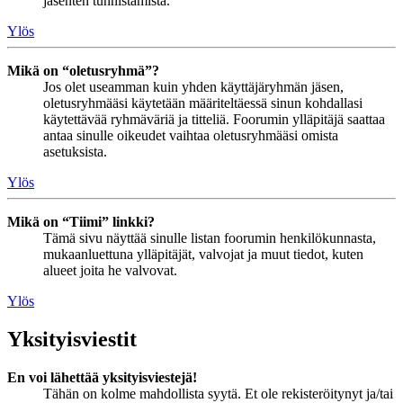
jäsenten tunnistamista.
Ylös
Mikä on “oletusryhmä”?
Jos olet useamman kuin yhden käyttäjäryhmän jäsen,
oletusryhmääsi käytetään määriteltäessä sinun kohdallasi
käytettävää ryhmäväriä ja titteliä. Foorumin ylläpitäjä saattaa
antaa sinulle oikeudet vaihtaa oletusryhmääsi omista
asetuksista.
Ylös
Mikä on “Tiimi” linkki?
Tämä sivu näyttää sinulle listan foorumin henkilökunnasta,
mukaanluettuna ylläpitäjät, valvojat ja muut tiedot, kuten
alueet joita he valvovat.
Ylös
Yksityisviestit
En voi lähettää yksityisviestejä!
Tähän on kolme mahdollista syytä. Et ole rekisteröitynyt ja/tai