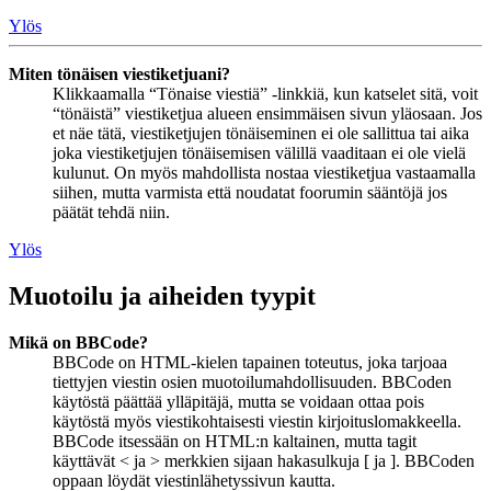
Ylös
Miten tönäisen viestiketjuani?
Klikkaamalla “Tönaise viestiä” -linkkiä, kun katselet sitä, voit
“tönäistä” viestiketjua alueen ensimmäisen sivun yläosaan. Jos
et näe tätä, viestiketjujen tönäiseminen ei ole sallittua tai aika
joka viestiketjujen tönäisemisen välillä vaaditaan ei ole vielä
kulunut. On myös mahdollista nostaa viestiketjua vastaamalla
siihen, mutta varmista että noudatat foorumin sääntöjä jos
päätät tehdä niin.
Ylös
Muotoilu ja aiheiden tyypit
Mikä on BBCode?
BBCode on HTML-kielen tapainen toteutus, joka tarjoaa
tiettyjen viestin osien muotoilumahdollisuuden. BBCoden
käytöstä päättää ylläpitäjä, mutta se voidaan ottaa pois
käytöstä myös viestikohtaisesti viestin kirjoituslomakkeella.
BBCode itsessään on HTML:n kaltainen, mutta tagit
käyttävät < ja > merkkien sijaan hakasulkuja [ ja ]. BBCoden
oppaan löydät viestinlähetyssivun kautta.