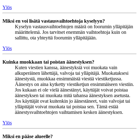
Ylös
Miksi en voi lisätä vastausvaihtoehtoja kyselyyn?
Kyselyn vastausvaihtoehtojen määrä on foorumin ylläpitäjän
määrittelemä. Jos tarvitset enemmän vaihtoehtoja kuin on
sallittu, ota yhteyttä foorumin ylläpitäjään.
Ylös
Kuinka muokkaan tai poistan äänestyksen?
Kuten viestien kanssa, äänestyksiä voi muokata vain
alkuperäinen lähettäjä, valvoja tai ylläpitäjä. Muokataksesi
äänestystä, muokkaa ensimmäistä viestiä viestiketjussa.
Äänestys on aina kytketty viestiketjun ensimmäiseen viestiin.
Jos kukaan ei ole vielä äänestänyt, käyttäjät voivat poistaa
äänestyksen tai muokata mitä tahansa äänestyksen asetusta.
Jos käyttäjät ovat kuitenkin jo äänestäneet, vain valvojat tai
ylläpitäjät voivat muokata tai poistaa sen. Tämä estää
äänestysvaihtoehtojen vaihtamisen kesken äänestyksen.
Ylös
Miksi en pääse alueelle?