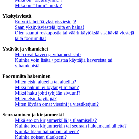
Mikä on “Tiimi” linkki?
Yksityisviestit
En voi lähettää yksityisviestejä!
Saan yksityisviestejä joita en halua!
Olen saanut roskapostia tai väärinkäytöksiä sisältäviä viestejä
tältä foorumilta!
Ystävät ja vihamiehet
Mitä ovat kaveri ja vihamieslistat?
Kuinka voin lisätä / poistaa käyttäjiä kavereista tai
vihamiehistä
Foorumilta hakeminen
Miten etsin alueelta tai alueilta?
Miksi hakuni ei löytänyt mitään?
Miksi haku johti tyhjään sivuun!?
Miten etsin käyttäjiä?
Miten löydän omat viestini ja viestiketjuni?
Seuraaminen ja kirjanmerkit
Mikä ero on kirjanmerkillä ja tilaamisella?
Kuinka teen kirjanmerkin tai seuraan haluamaani aihetta?
Kuinka tilaan haluamani alueen?
Kuinka poistan tilaukseni?