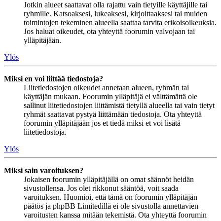
Jotkin alueet saattavat olla rajattu vain tietyille käyttäjille tai
ryhmille. Katsoaksesi, lukeaksesi, kirjoittaaksesi tai muiden
toimintojen tekeminen alueella saattaa tarvita erikoisoikeuksia.
Jos haluat oikeudet, ota yhteyttä foorumin valvojaan tai
ylläpitäjään.
Ylös
Miksi en voi liittää tiedostoja?
Liitetiedostojen oikeudet annetaan alueen, ryhmän tai
käyttäjän mukaan. Foorumin ylläpitäjä ei välttämättä ole
sallinut liitetiedostojen liittämistä tietyllä alueella tai vain tietyt
ryhmät saattavat pystyä liittämään tiedostoja. Ota yhteyttä
foorumin ylläpitäjään jos et tiedä miksi et voi lisätä
liitetiedostoja.
Ylös
Miksi sain varoituksen?
Jokaisen foorumin ylläpitäjällä on omat säännöt heidän
sivustollensa. Jos olet rikkonut sääntöä, voit saada
varoituksen. Huomioi, että tämä on foorumin ylläpitäjän
päätös ja phpBB Limitedillä ei ole sivustolla annettavien
varoitusten kanssa mitään tekemistä. Ota yhteyttä foorumin