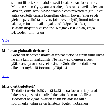
sallinut liitteet, voit mahdollisesti ladata kuvan foorumille.
Muutoin sinun täytyy antaa osoite julkisesti saatavilla olevaan
kuvaan, esim. http://www.example.com/my-picture.gif. Et voi
antaa osoitetta omalla koneellasi oleviin kuviin (ellei se ole
yleinen palvelin) tai kuviin, jotka ovat käyttäjätunnistuksen
takana, esim. hotmail tai yahoo sähköpostilaatikot,
salasanasuojatut sivustot, jne. Näyttääksesi kuvan, käytä
BBCoden [img]-tagia.
Ylös
Mitä ovat globaalit tiedotteet?
Globaalit tiedotteet sisältävät tärkeää tietoa ja sinun tulisi lukea
ne aina kun on mahdolista. Ne näkyvät jokaisen alueen
ylälaidassa ja omissa asetuksissa. Globaalien tiedotteiden
oikeudet myöntää foorumin ylläpitäjä.
Ylös
Mitä ovat tiedotteet?
Tiedotteet usein sisältävät tärkeää tietoa foorumista jota olet
lukemassa ja siksi ne tulisi lukea aina kun mahdollista.
Tiedotteet näkyvät jokaisen sivun ylälaidassa niillä
foorumeilla joihin ne on lähetetty. Kuten globaalien