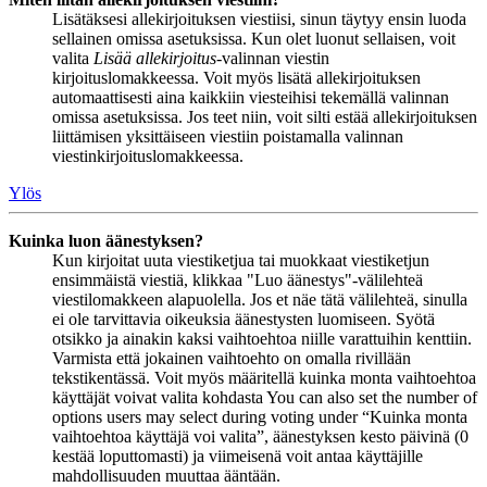
Lisätäksesi allekirjoituksen viestiisi, sinun täytyy ensin luoda
sellainen omissa asetuksissa. Kun olet luonut sellaisen, voit
valita
Lisää allekirjoitus
-valinnan viestin
kirjoituslomakkeessa. Voit myös lisätä allekirjoituksen
automaattisesti aina kaikkiin viesteihisi tekemällä valinnan
omissa asetuksissa. Jos teet niin, voit silti estää allekirjoituksen
liittämisen yksittäiseen viestiin poistamalla valinnan
viestinkirjoituslomakkeessa.
Ylös
Kuinka luon äänestyksen?
Kun kirjoitat uuta viestiketjua tai muokkaat viestiketjun
ensimmäistä viestiä, klikkaa "Luo äänestys"-välilehteä
viestilomakkeen alapuolella. Jos et näe tätä välilehteä, sinulla
ei ole tarvittavia oikeuksia äänestysten luomiseen. Syötä
otsikko ja ainakin kaksi vaihtoehtoa niille varattuihin kenttiin.
Varmista että jokainen vaihtoehto on omalla rivillään
tekstikentässä. Voit myös määritellä kuinka monta vaihtoehtoa
käyttäjät voivat valita kohdasta You can also set the number of
options users may select during voting under “Kuinka monta
vaihtoehtoa käyttäjä voi valita”, äänestyksen kesto päivinä (0
kestää loputtomasti) ja viimeisenä voit antaa käyttäjille
mahdollisuuden muuttaa ääntään.