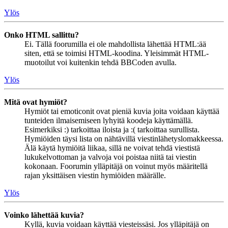
Ylös
Onko HTML sallittu?
Ei. Tällä foorumilla ei ole mahdollista lähettää HTML:ää
siten, että se toimisi HTML-koodina. Yleisimmät HTML-
muotoilut voi kuitenkin tehdä BBCoden avulla.
Ylös
Mitä ovat hymiöt?
Hymiöt tai emoticonit ovat pieniä kuvia joita voidaan käyttää
tunteiden ilmaisemiseen lyhyitä koodeja käyttämällä.
Esimerkiksi :) tarkoittaa iloista ja :( tarkoittaa surullista.
Hymiöiden täysi lista on nähtävillä viestinlähetyslomakkeessa.
Älä käytä hymiöitä liikaa, sillä ne voivat tehdä viestistä
lukukelvottoman ja valvoja voi poistaa niitä tai viestin
kokonaan. Foorumin ylläpitäjä on voinut myös määritellä
rajan yksittäisen viestin hymiöiden määrälle.
Ylös
Voinko lähettää kuvia?
Kyllä, kuvia voidaan käyttää viesteissäsi. Jos ylläpitäjä on