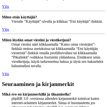
Ylös
Miten etsin käyttäjiä?
Vieraile “Käyttäjät”-sivulla ja klikkaa “Etsi käyttäjä”-linkkiä.
Ylös
Miten löydän omat viestini ja viestiketjuni?
Omat viestisi näet klikkaamalla “Katso omia viestejäsi”-
linkkiä omissa asetuksissa tai klikkaamalla “Etsi käyttäjän
viesteistä”-linkkiä omalla profiilisivullasi tai klikkaamalla
“Pikalinkit”-valikkoa foorumin ylälaidassa. Etsiäksesi omia
viestiketjuja, käytä tarkennettua hakua ja täytä sen hakuehdot
haluamallasi tavalla.
Ylös
Seuraaminen ja kirjanmerkit
Mikä ero on kirjanmerkillä ja tilaamisella?
phpBB 3.0 -versiossa aiheiden kirjanmerkit toimivat kuten
internet-selaimen kirjanmerkit. Sinua ei huomautettu jos