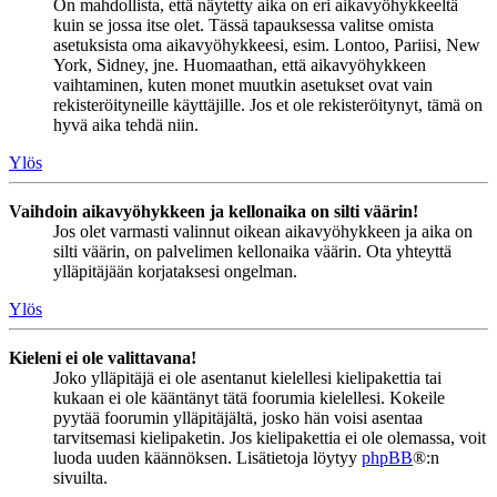
On mahdollista, että näytetty aika on eri aikavyöhykkeeltä
kuin se jossa itse olet. Tässä tapauksessa valitse omista
asetuksista oma aikavyöhykkeesi, esim. Lontoo, Pariisi, New
York, Sidney, jne. Huomaathan, että aikavyöhykkeen
vaihtaminen, kuten monet muutkin asetukset ovat vain
rekisteröityneille käyttäjille. Jos et ole rekisteröitynyt, tämä on
hyvä aika tehdä niin.
Ylös
Vaihdoin aikavyöhykkeen ja kellonaika on silti väärin!
Jos olet varmasti valinnut oikean aikavyöhykkeen ja aika on
silti väärin, on palvelimen kellonaika väärin. Ota yhteyttä
ylläpitäjään korjataksesi ongelman.
Ylös
Kieleni ei ole valittavana!
Joko ylläpitäjä ei ole asentanut kielellesi kielipakettia tai
kukaan ei ole kääntänyt tätä foorumia kielellesi. Kokeile
pyytää foorumin ylläpitäjältä, josko hän voisi asentaa
tarvitsemasi kielipaketin. Jos kielipakettia ei ole olemassa, voit
luoda uuden käännöksen. Lisätietoja löytyy
phpBB
®:n
sivuilta.