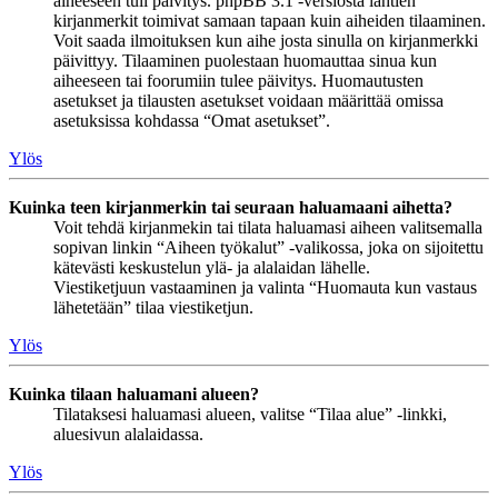
aiheeseen tuli päivitys. phpBB 3.1 -versiosta lähtien
kirjanmerkit toimivat samaan tapaan kuin aiheiden tilaaminen.
Voit saada ilmoituksen kun aihe josta sinulla on kirjanmerkki
päivittyy. Tilaaminen puolestaan huomauttaa sinua kun
aiheeseen tai foorumiin tulee päivitys. Huomautusten
asetukset ja tilausten asetukset voidaan määrittää omissa
asetuksissa kohdassa “Omat asetukset”.
Ylös
Kuinka teen kirjanmerkin tai seuraan haluamaani aihetta?
Voit tehdä kirjanmekin tai tilata haluamasi aiheen valitsemalla
sopivan linkin “Aiheen työkalut” -valikossa, joka on sijoitettu
kätevästi keskustelun ylä- ja alalaidan lähelle.
Viestiketjuun vastaaminen ja valinta “Huomauta kun vastaus
lähetetään” tilaa viestiketjun.
Ylös
Kuinka tilaan haluamani alueen?
Tilataksesi haluamasi alueen, valitse “Tilaa alue” -linkki,
aluesivun alalaidassa.
Ylös