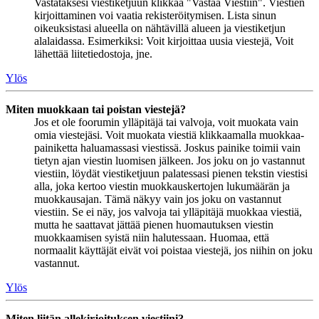
Vastataksesi viestiketjuun klikkaa "Vastaa Viestiin". Viestien
kirjoittaminen voi vaatia rekisteröitymisen. Lista sinun
oikeuksistasi alueella on nähtävillä alueen ja viestiketjun
alalaidassa. Esimerkiksi: Voit kirjoittaa uusia viestejä, Voit
lähettää liitetiedostoja, jne.
Ylös
Miten muokkaan tai poistan viestejä?
Jos et ole foorumin ylläpitäjä tai valvoja, voit muokata vain
omia viestejäsi. Voit muokata viestiä klikkaamalla muokkaa-
painiketta haluamassasi viestissä. Joskus painike toimii vain
tietyn ajan viestin luomisen jälkeen. Jos joku on jo vastannut
viestiin, löydät viestiketjuun palatessasi pienen tekstin viestisi
alla, joka kertoo viestin muokkauskertojen lukumäärän ja
muokkausajan. Tämä näkyy vain jos joku on vastannut
viestiin. Se ei näy, jos valvoja tai ylläpitäjä muokkaa viestiä,
mutta he saattavat jättää pienen huomautuksen viestin
muokkaamisen syistä niin halutessaan. Huomaa, että
normaalit käyttäjät eivät voi poistaa viestejä, jos niihin on joku
vastannut.
Ylös
Miten liitän allekirjoituksen viestiini?