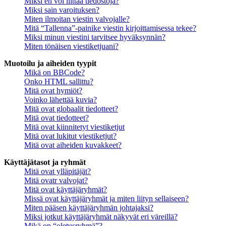
Miksi en voi liittää tiedostoja?
Miksi sain varoituksen?
Miten ilmoitan viestin valvojalle?
Mitä “Tallenna”-painike viestin kirjoittamisessa tekee?
Miksi minun viestini tarvitsee hyväksynnän?
Miten tönäisen viestiketjuani?
Muotoilu ja aiheiden tyypit
Mikä on BBCode?
Onko HTML sallittu?
Mitä ovat hymiöt?
Voinko lähettää kuvia?
Mitä ovat globaalit tiedotteet?
Mitä ovat tiedotteet?
Mitä ovat kiinnitetyt viestiketjut
Mitä ovat lukitut viestiketjut?
Mitä ovat aiheiden kuvakkeet?
Käyttäjätasot ja ryhmät
Mitä ovat ylläpitäjät?
Mitä ovatr valvojat?
Mitä ovat käyttäjäryhmät?
Missä ovat käyttäjäryhmät ja miten liityn sellaiseen?
Miten pääsen käyttäjäryhmän johtajaksi?
Miksi jotkut käyttäjäryhmät näkyvät eri väreillä?
Mikä on “oletusryhmä”?