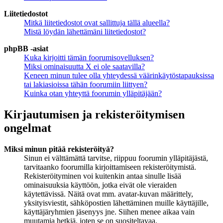
Liitetiedostot
Mitkä liitetiedostot ovat sallittuja tällä alueella?
Mistä löydän lähettämäni liitetiedostot?
phpBB -asiat
Kuka kirjoitti tämän foorumisovelluksen?
Miksi ominaisuutta X ei ole saatavilla?
Keneen minun tulee olla yhteydessä väärinkäytöstapauksissa
tai lakiasioissa tähän foorumiin liittyen?
Kuinka otan yhteyttä foorumin ylläpitäjään?
Kirjautumisen ja rekisteröitymisen
ongelmat
Miksi minun pitää rekisteröityä?
Sinun ei välttämättä tarvitse, riippuu foorumin ylläpitäjästä,
tarvitaanko foorumilla kirjoittamiseen rekisteröitymistä.
Rekisteröityminen voi kuitenkin antaa sinulle lisää
ominaisuuksia käyttöön, jotka eivät ole vieraiden
käytettävissä. Näitä ovat mm. avatar-kuvan määrittely,
yksityisviestit, sähköpostien lähettäminen muille käyttäjille,
käyttäjäryhmien jäsenyys jne. Siihen menee aikaa vain
muutamia hetkiä, joten se on suositeltavaa.