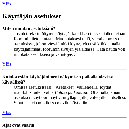
Ylös
Käyttäjän asetukset
Miten muutan asetuksiani?
Jos olet rekisteröitynyt käyttäjä, kaikki asetuksesi tallennetaan
foorumin tietokantaan. Muokataksesi niitä, vieraile omissa
asetuksissa, johon vievä linkki löytyy yleensä klikkaamalla
käyttäjänimeäsi foorumin sivujen ylälaidassa. Tätä kautta voit
muokata asetuksiasi ja valintojasi.
Ylös
Kuinka estän käyttäjänimeni näkymisen paikalla olevissa
käyttäjissä?
Omissa asetuksissasi, “Asetukset”-välilehdellä, löydät
mahdollisuuden valita
Piilota paikallaolo
. Ottamalla tämän
asetuksen käyttöön näyt vain ylläpitäjille, valvojille ja itsellesi.
Sinut lasketaan piilossa oleviin käyttäjiin.
Ylös
Ajat ovat väärin!