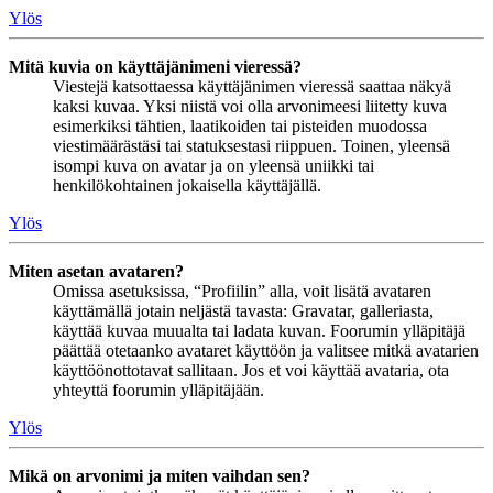
Ylös
Mitä kuvia on käyttäjänimeni vieressä?
Viestejä katsottaessa käyttäjänimen vieressä saattaa näkyä
kaksi kuvaa. Yksi niistä voi olla arvonimeesi liitetty kuva
esimerkiksi tähtien, laatikoiden tai pisteiden muodossa
viestimäärästäsi tai statuksestasi riippuen. Toinen, yleensä
isompi kuva on avatar ja on yleensä uniikki tai
henkilökohtainen jokaisella käyttäjällä.
Ylös
Miten asetan avataren?
Omissa asetuksissa, “Profiilin” alla, voit lisätä avataren
käyttämällä jotain neljästä tavasta: Gravatar, galleriasta,
käyttää kuvaa muualta tai ladata kuvan. Foorumin ylläpitäjä
päättää otetaanko avataret käyttöön ja valitsee mitkä avatarien
käyttöönottotavat sallitaan. Jos et voi käyttää avataria, ota
yhteyttä foorumin ylläpitäjään.
Ylös
Mikä on arvonimi ja miten vaihdan sen?