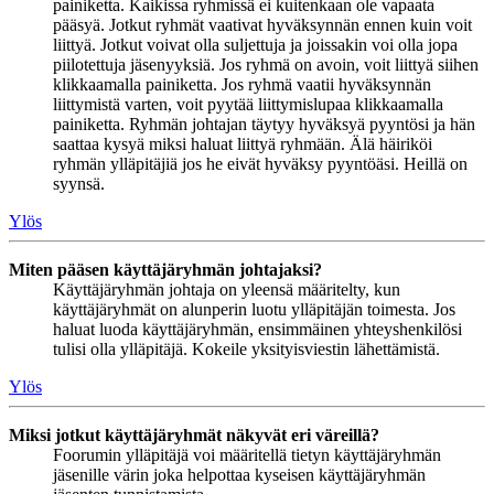
painiketta. Kaikissa ryhmissä ei kuitenkaan ole vapaata
pääsyä. Jotkut ryhmät vaativat hyväksynnän ennen kuin voit
liittyä. Jotkut voivat olla suljettuja ja joissakin voi olla jopa
piilotettuja jäsenyyksiä. Jos ryhmä on avoin, voit liittyä siihen
klikkaamalla painiketta. Jos ryhmä vaatii hyväksynnän
liittymistä varten, voit pyytää liittymislupaa klikkaamalla
painiketta. Ryhmän johtajan täytyy hyväksyä pyyntösi ja hän
saattaa kysyä miksi haluat liittyä ryhmään. Älä häiriköi
ryhmän ylläpitäjiä jos he eivät hyväksy pyyntöäsi. Heillä on
syynsä.
Ylös
Miten pääsen käyttäjäryhmän johtajaksi?
Käyttäjäryhmän johtaja on yleensä määritelty, kun
käyttäjäryhmät on alunperin luotu ylläpitäjän toimesta. Jos
haluat luoda käyttäjäryhmän, ensimmäinen yhteyshenkilösi
tulisi olla ylläpitäjä. Kokeile yksityisviestin lähettämistä.
Ylös
Miksi jotkut käyttäjäryhmät näkyvät eri väreillä?
Foorumin ylläpitäjä voi määritellä tietyn käyttäjäryhmän
jäsenille värin joka helpottaa kyseisen käyttäjäryhmän