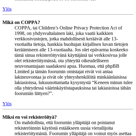
Ylös
Mikä on COPPA?
COPPA, tai Children’s Online Privacy Protection Act of
1998, on yhdysvaltalainen laki, joka vaatii kaikkien
verkkosivustojen, jotka mahdollisesti keräävät alle 13-
vuotiailta tietoja, hankkia huoltajan kirjallisen luvan tietojen
keräämiseen alle 13-vuotiaalta. Jos olet epävarma koskeeko
tämä sinua rekisteröityvänä käyttäjänä tai verkkosivua jolle
olet rekisteröitymässä, ota yhteyttä oikeudelliseen
neuvonantajaan saadaksesi apua. Huomaa, että phpBB
Limited ja tämän foorumin omistajat eivät voi antaa
lakineuvontaa ja eivät ole yhteyshenkilöitä minkäänlaisissa
lakiasioissa, lukuunottamatta kysymystä “Keneen minun tulee
olla yhteydessä väärinkäytöstapauksissa tai lakiasioissa tähän
foorumiin liittyen?”.
Ylös
Miksi en voi rekisteröityä?
On mahdollista, että foorumin ylläpitäjä on poistanut
rekisteröinnin käytöstä estääkseen uusia vierailijoita
rekisteröitymästä. Foorumin ylläpitäjä on voinut myös asettaa