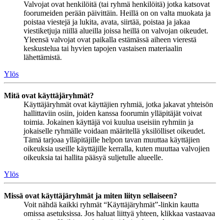
Valvojat ovat henkilöitä (tai ryhmä henkilöitä) jotka katsovat
foorumeiden perään päivittäin. Heillä on on valta muokata ja
poistaa viestejä ja lukita, avata, siirtää, poistaa ja jakaa
viestiketjuja niillä alueilla joissa heillä on valvojan oikeudet.
Yleensä valvojat ovat paikalla estämässä aiheen vierestä
keskustelua tai hyvien tapojen vastaisen materiaalin
lähettämistä.
Ylös
Mitä ovat käyttäjäryhmät?
Käyttäjäryhmät ovat käyttäjien ryhmiä, jotka jakavat yhteisön
hallittaviin osiin, joiden kanssa foorumin ylläpitäjät voivat
toimia. Jokainen käyttäjä voi kuulua useisiin ryhmiin ja
jokaiselle ryhmälle voidaan määritellä yksilölliset oikeudet.
Tämä tarjoaa ylläpitäjille helpon tavan muuttaa käyttäjien
oikeuksia useille käyttäjille kerralla, kuten muuttaa valvojien
oikeuksia tai hallita pääsyä suljetulle alueelle.
Ylös
Missä ovat käyttäjäryhmät ja miten liityn sellaiseen?
Voit nähdä kaikki ryhmät “Käyttäjäryhmät”-linkin kautta
omissa asetuksissa. Jos haluat liittyä yhteen, klikkaa vastaavaa