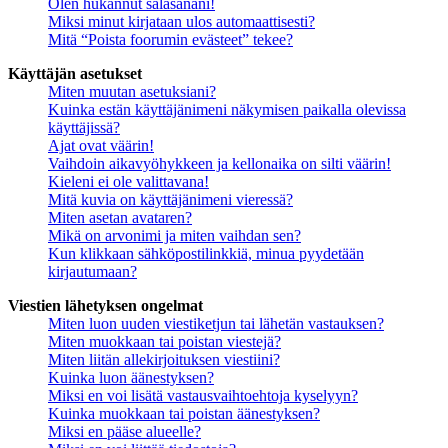
Olen hukannut salasanani!
Miksi minut kirjataan ulos automaattisesti?
Mitä “Poista foorumin evästeet” tekee?
Käyttäjän asetukset
Miten muutan asetuksiani?
Kuinka estän käyttäjänimeni näkymisen paikalla olevissa
käyttäjissä?
Ajat ovat väärin!
Vaihdoin aikavyöhykkeen ja kellonaika on silti väärin!
Kieleni ei ole valittavana!
Mitä kuvia on käyttäjänimeni vieressä?
Miten asetan avataren?
Mikä on arvonimi ja miten vaihdan sen?
Kun klikkaan sähköpostilinkkiä, minua pyydetään
kirjautumaan?
Viestien lähetyksen ongelmat
Miten luon uuden viestiketjun tai lähetän vastauksen?
Miten muokkaan tai poistan viestejä?
Miten liitän allekirjoituksen viestiini?
Kuinka luon äänestyksen?
Miksi en voi lisätä vastausvaihtoehtoja kyselyyn?
Kuinka muokkaan tai poistan äänestyksen?
Miksi en pääse alueelle?