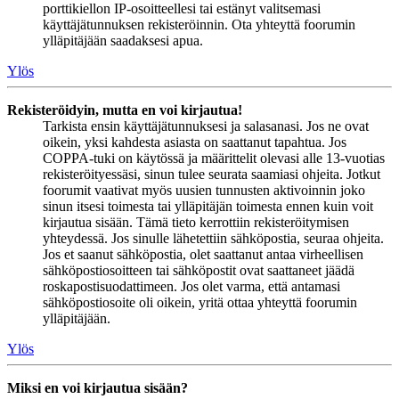
porttikiellon IP-osoitteellesi tai estänyt valitsemasi
käyttäjätunnuksen rekisteröinnin. Ota yhteyttä foorumin
ylläpitäjään saadaksesi apua.
Ylös
Rekisteröidyin, mutta en voi kirjautua!
Tarkista ensin käyttäjätunnuksesi ja salasanasi. Jos ne ovat
oikein, yksi kahdesta asiasta on saattanut tapahtua. Jos
COPPA-tuki on käytössä ja määrittelit olevasi alle 13-vuotias
rekisteröityessäsi, sinun tulee seurata saamiasi ohjeita. Jotkut
foorumit vaativat myös uusien tunnusten aktivoinnin joko
sinun itsesi toimesta tai ylläpitäjän toimesta ennen kuin voit
kirjautua sisään. Tämä tieto kerrottiin rekisteröitymisen
yhteydessä. Jos sinulle lähetettiin sähköpostia, seuraa ohjeita.
Jos et saanut sähköpostia, olet saattanut antaa virheellisen
sähköpostiosoitteen tai sähköpostit ovat saattaneet jäädä
roskapostisuodattimeen. Jos olet varma, että antamasi
sähköpostiosoite oli oikein, yritä ottaa yhteyttä foorumin
ylläpitäjään.
Ylös
Miksi en voi kirjautua sisään?