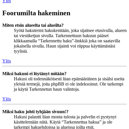
Ylös
Foorumilta hakeminen
Miten etsin alueelta tai alueilta?
Syötä hakutermi hakukenttään, joka sijaitsee etusivulla, alueen
tai viestiketjun sivulla. Tarkennettuun hakuun pääset
klikkaamalla “Tarkennettu haku”-linkkiä joka on saatavilla
jokaisella sivulla. Haun sijainti voi riippua käyttämästäsi
tyylistä.
Ylös
Miksi hakuni ei löytänyt mitään?
Hakusi oli todennäköisesti liian epämääräinen ja sisälsi useita
yleisiä termejä, joita phpBB ei ole indeksoinut. Ole tarkempi
ja käytä Tarkennetun haun valintoja.
Ylös
Miksi haku johti tyhjään sivuun!?
Hakusi palautti liian monta tulosta ja palvelin ei pystynyt
käsittelemään niitä. Käytä “Tarkennettua hakua” ja ole
tarkempi hakuehdoissa ja alueissa joilta etsit.