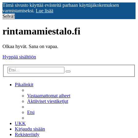
Tämä sivusto käyttää evästeitä parhaan käyttäjäkokemuksen
varmistamiseksi.
Lue lisää
Selvä!
rintamamiestalo.fi
Olkaa hyvät. Sana on vapaa.
Hyppää sisältöön
Tarkennettu
Etsi
haku
Pikalinkit
Vastaamattomat aiheet
Aktiiviset viestiketjut
Etsi
UKK
Kirjaudu sisään
Rekisteröidy