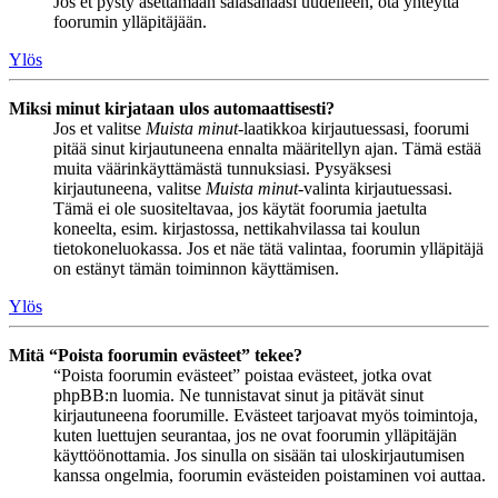
Jos et pysty asettamaan salasanaasi uudelleen, ota yhteyttä
foorumin ylläpitäjään.
Ylös
Miksi minut kirjataan ulos automaattisesti?
Jos et valitse
Muista minut
-laatikkoa kirjautuessasi, foorumi
pitää sinut kirjautuneena ennalta määritellyn ajan. Tämä estää
muita väärinkäyttämästä tunnuksiasi. Pysyäksesi
kirjautuneena, valitse
Muista minut
-valinta kirjautuessasi.
Tämä ei ole suositeltavaa, jos käytät foorumia jaetulta
koneelta, esim. kirjastossa, nettikahvilassa tai koulun
tietokoneluokassa. Jos et näe tätä valintaa, foorumin ylläpitäjä
on estänyt tämän toiminnon käyttämisen.
Ylös
Mitä “Poista foorumin evästeet” tekee?
“Poista foorumin evästeet” poistaa evästeet, jotka ovat
phpBB:n luomia. Ne tunnistavat sinut ja pitävät sinut
kirjautuneena foorumille. Evästeet tarjoavat myös toimintoja,
kuten luettujen seurantaa, jos ne ovat foorumin ylläpitäjän
käyttöönottamia. Jos sinulla on sisään tai uloskirjautumisen
kanssa ongelmia, foorumin evästeiden poistaminen voi auttaa.