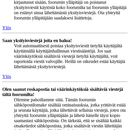
kirjautunut sisään, foorumin ylläpitäjä on poistanut
yksityisviestit käytöstä koko foorumilta tai foorumin ylläpitäjä
on estänyt sinua lähettämästä yksityisviestejä. Ota yhteyttä
foorumin ylläpitäjään saadaksesi lisätietoja.
Ylös
Saan yksityisviestejä joita en halua!
Voit automaattisesti poistaa yksityisviestit tietyltä käyttäjältä
käyttämällä käyttäjänhallinnan viestisääntöjä. Jos saat
väärinkäytöksiä sisältäviä viestejä tietyltä käyttäjältä, voit
raportoida viestit valvojille. Heillä on oikeudet estää käyttäjiä
lähettämästä yksityisviestejä.
Ylös
Olen saanut roskapostia tai väärinkäytöksiä sisältäviä viestejä
tältä foorumilta!
Olemme pahoillamme siitä. Tämän foorumin
sähköpostilomake sisältää ominaisuuksia, jotka yrittävät estää
ja seurata käyttäjiä, jotka lähettävät sellaisia viestejä, joten ota
yhteyttä foorumin ylläpitäjään ja lähetä hänelle täysi kopio
saamastasi sähköpostista. On tärkeää, että se sisältää kaikki
otsaketiedot sähköpostista, jotka sisältävät viestin lähettäjän