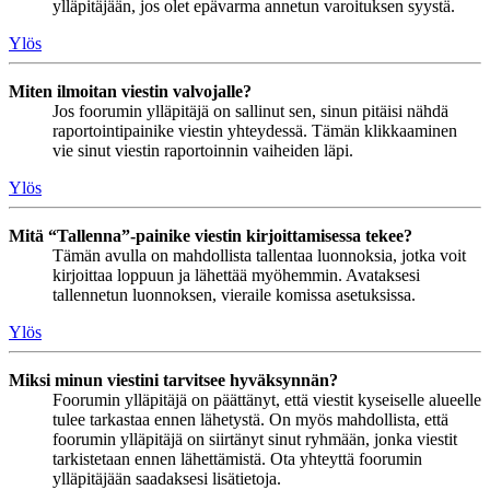
ylläpitäjään, jos olet epävarma annetun varoituksen syystä.
Ylös
Miten ilmoitan viestin valvojalle?
Jos foorumin ylläpitäjä on sallinut sen, sinun pitäisi nähdä
raportointipainike viestin yhteydessä. Tämän klikkaaminen
vie sinut viestin raportoinnin vaiheiden läpi.
Ylös
Mitä “Tallenna”-painike viestin kirjoittamisessa tekee?
Tämän avulla on mahdollista tallentaa luonnoksia, jotka voit
kirjoittaa loppuun ja lähettää myöhemmin. Avataksesi
tallennetun luonnoksen, vieraile komissa asetuksissa.
Ylös
Miksi minun viestini tarvitsee hyväksynnän?
Foorumin ylläpitäjä on päättänyt, että viestit kyseiselle alueelle
tulee tarkastaa ennen lähetystä. On myös mahdollista, että
foorumin ylläpitäjä on siirtänyt sinut ryhmään, jonka viestit
tarkistetaan ennen lähettämistä. Ota yhteyttä foorumin
ylläpitäjään saadaksesi lisätietoja.