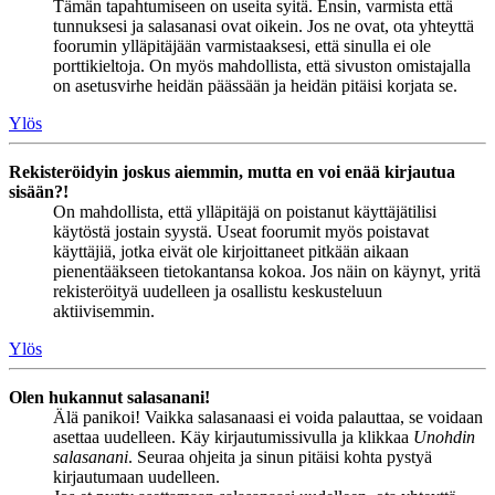
Tämän tapahtumiseen on useita syitä. Ensin, varmista että
tunnuksesi ja salasanasi ovat oikein. Jos ne ovat, ota yhteyttä
foorumin ylläpitäjään varmistaaksesi, että sinulla ei ole
porttikieltoja. On myös mahdollista, että sivuston omistajalla
on asetusvirhe heidän päässään ja heidän pitäisi korjata se.
Ylös
Rekisteröidyin joskus aiemmin, mutta en voi enää kirjautua
sisään?!
On mahdollista, että ylläpitäjä on poistanut käyttäjätilisi
käytöstä jostain syystä. Useat foorumit myös poistavat
käyttäjiä, jotka eivät ole kirjoittaneet pitkään aikaan
pienentääkseen tietokantansa kokoa. Jos näin on käynyt, yritä
rekisteröityä uudelleen ja osallistu keskusteluun
aktiivisemmin.
Ylös
Olen hukannut salasanani!
Älä panikoi! Vaikka salasanaasi ei voida palauttaa, se voidaan
asettaa uudelleen. Käy kirjautumissivulla ja klikkaa
Unohdin
salasanani
. Seuraa ohjeita ja sinun pitäisi kohta pystyä
kirjautumaan uudelleen.