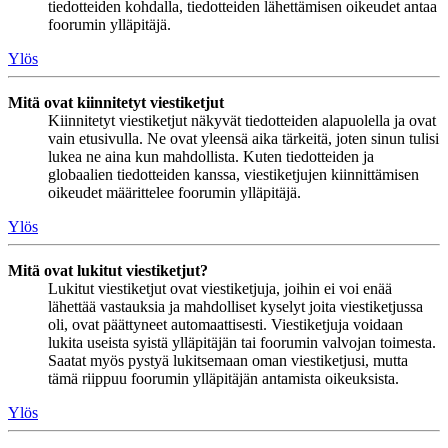
tiedotteiden kohdalla, tiedotteiden lähettämisen oikeudet antaa
foorumin ylläpitäjä.
Ylös
Mitä ovat kiinnitetyt viestiketjut
Kiinnitetyt viestiketjut näkyvät tiedotteiden alapuolella ja ovat
vain etusivulla. Ne ovat yleensä aika tärkeitä, joten sinun tulisi
lukea ne aina kun mahdollista. Kuten tiedotteiden ja
globaalien tiedotteiden kanssa, viestiketjujen kiinnittämisen
oikeudet määrittelee foorumin ylläpitäjä.
Ylös
Mitä ovat lukitut viestiketjut?
Lukitut viestiketjut ovat viestiketjuja, joihin ei voi enää
lähettää vastauksia ja mahdolliset kyselyt joita viestiketjussa
oli, ovat päättyneet automaattisesti. Viestiketjuja voidaan
lukita useista syistä ylläpitäjän tai foorumin valvojan toimesta.
Saatat myös pystyä lukitsemaan oman viestiketjusi, mutta
tämä riippuu foorumin ylläpitäjän antamista oikeuksista.
Ylös