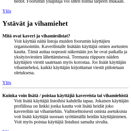
tiedot. Foorumin ylläpitäjä voi sitten toimia tarpeen mukaan.
Ylös
Ystävät ja vihamiehet
Mitä ovat kaveri ja vihamieslistat?
Voit käyttää näitä listoja muiden foorumin käyttäjien
organisointiin. Kaverilistalle lisätään käyttäjiä omien asetusten
kautta. Tämä auttaa nopeasti näkemään jos he ovat paikalla ja
yksityisviestien lähettämisessä. Teemasta riippuen näiden
käyttäjien viestit saatetaan myös korostaa. Jos lisäät käyttäjän
vihamieheksi, kaikki käyttäjän kirjoittamat viestit piilotetaan
oletuksena.
Ylös
Kuinka voin lisätä / poistaa käyttäjiä kavereista tai vihamiehistä
Voit lisätä käyttäjiä listoihisi kahdella tapaa. Jokaisen käyttäjän
profiilissa on linkki jonka kautta voit lisätä heidät joko
kavereihin tai vihamiehiin. Vaihtoehtoisesti omista asetuksista
voit lisätä käyttäjiä suoraan syöttämällä heidän käyttäjänimen.
Voit myös poistaa käyttäjiä listaltasi samalta sivulta.