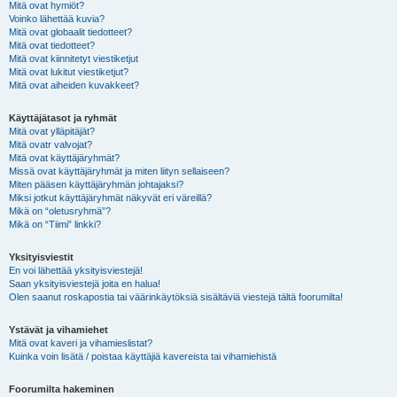
Mitä ovat hymiöt?
Voinko lähettää kuvia?
Mitä ovat globaalit tiedotteet?
Mitä ovat tiedotteet?
Mitä ovat kiinnitetyt viestiketjut
Mitä ovat lukitut viestiketjut?
Mitä ovat aiheiden kuvakkeet?
Käyttäjätasot ja ryhmät
Mitä ovat ylläpitäjät?
Mitä ovatr valvojat?
Mitä ovat käyttäjäryhmät?
Missä ovat käyttäjäryhmät ja miten liityn sellaiseen?
Miten pääsen käyttäjäryhmän johtajaksi?
Miksi jotkut käyttäjäryhmät näkyvät eri väreillä?
Mikä on “oletusryhmä”?
Mikä on “Tiimi” linkki?
Yksityisviestit
En voi lähettää yksityisviestejä!
Saan yksityisviestejä joita en halua!
Olen saanut roskapostia tai väärinkäytöksiä sisältäviä viestejä tältä foorumilta!
Ystävät ja vihamiehet
Mitä ovat kaveri ja vihamieslistat?
Kuinka voin lisätä / poistaa käyttäjiä kavereista tai vihamiehistä
Foorumilta hakeminen