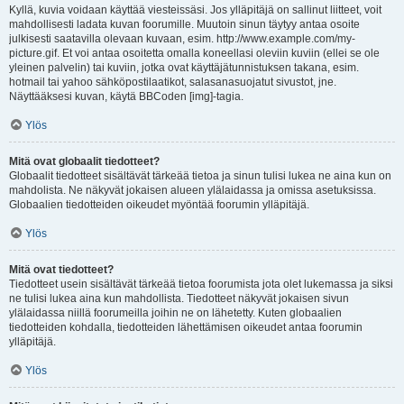
Kyllä, kuvia voidaan käyttää viesteissäsi. Jos ylläpitäjä on sallinut liitteet, voit
mahdollisesti ladata kuvan foorumille. Muutoin sinun täytyy antaa osoite
julkisesti saatavilla olevaan kuvaan, esim. http://www.example.com/my-
picture.gif. Et voi antaa osoitetta omalla koneellasi oleviin kuviin (ellei se ole
yleinen palvelin) tai kuviin, jotka ovat käyttäjätunnistuksen takana, esim.
hotmail tai yahoo sähköpostilaatikot, salasanasuojatut sivustot, jne.
Näyttääksesi kuvan, käytä BBCoden [img]-tagia.
Ylös
Mitä ovat globaalit tiedotteet?
Globaalit tiedotteet sisältävät tärkeää tietoa ja sinun tulisi lukea ne aina kun on
mahdolista. Ne näkyvät jokaisen alueen ylälaidassa ja omissa asetuksissa.
Globaalien tiedotteiden oikeudet myöntää foorumin ylläpitäjä.
Ylös
Mitä ovat tiedotteet?
Tiedotteet usein sisältävät tärkeää tietoa foorumista jota olet lukemassa ja siksi
ne tulisi lukea aina kun mahdollista. Tiedotteet näkyvät jokaisen sivun
ylälaidassa niillä foorumeilla joihin ne on lähetetty. Kuten globaalien
tiedotteiden kohdalla, tiedotteiden lähettämisen oikeudet antaa foorumin
ylläpitäjä.
Ylös