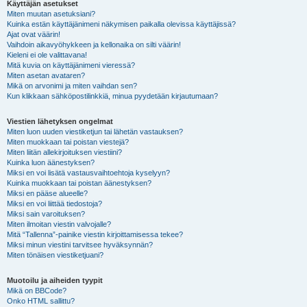
Käyttäjän asetukset
Miten muutan asetuksiani?
Kuinka estän käyttäjänimeni näkymisen paikalla olevissa käyttäjissä?
Ajat ovat väärin!
Vaihdoin aikavyöhykkeen ja kellonaika on silti väärin!
Kieleni ei ole valittavana!
Mitä kuvia on käyttäjänimeni vieressä?
Miten asetan avataren?
Mikä on arvonimi ja miten vaihdan sen?
Kun klikkaan sähköpostilinkkiä, minua pyydetään kirjautumaan?
Viestien lähetyksen ongelmat
Miten luon uuden viestiketjun tai lähetän vastauksen?
Miten muokkaan tai poistan viestejä?
Miten liitän allekirjoituksen viestiini?
Kuinka luon äänestyksen?
Miksi en voi lisätä vastausvaihtoehtoja kyselyyn?
Kuinka muokkaan tai poistan äänestyksen?
Miksi en pääse alueelle?
Miksi en voi liittää tiedostoja?
Miksi sain varoituksen?
Miten ilmoitan viestin valvojalle?
Mitä “Tallenna”-painike viestin kirjoittamisessa tekee?
Miksi minun viestini tarvitsee hyväksynnän?
Miten tönäisen viestiketjuani?
Muotoilu ja aiheiden tyypit
Mikä on BBCode?
Onko HTML sallittu?