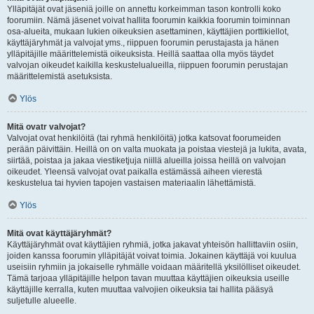
Ylläpitäjät ovat jäseniä joille on annettu korkeimman tason kontrolli koko
foorumiin. Nämä jäsenet voivat hallita foorumin kaikkia foorumin toiminnan
osa-alueita, mukaan lukien oikeuksien asettaminen, käyttäjien porttikiellot,
käyttäjäryhmät ja valvojat yms., riippuen foorumin perustajasta ja hänen
ylläpitäjille määrittelemistä oikeuksista. Heillä saattaa olla myös täydet
valvojan oikeudet kaikilla keskustelualueilla, riippuen foorumin perustajan
määrittelemistä asetuksista.
Ylös
Mitä ovatr valvojat?
Valvojat ovat henkilöitä (tai ryhmä henkilöitä) jotka katsovat foorumeiden
perään päivittäin. Heillä on on valta muokata ja poistaa viestejä ja lukita, avata,
siirtää, poistaa ja jakaa viestiketjuja niillä alueilla joissa heillä on valvojan
oikeudet. Yleensä valvojat ovat paikalla estämässä aiheen vierestä
keskustelua tai hyvien tapojen vastaisen materiaalin lähettämistä.
Ylös
Mitä ovat käyttäjäryhmät?
Käyttäjäryhmät ovat käyttäjien ryhmiä, jotka jakavat yhteisön hallittaviin osiin,
joiden kanssa foorumin ylläpitäjät voivat toimia. Jokainen käyttäjä voi kuulua
useisiin ryhmiin ja jokaiselle ryhmälle voidaan määritellä yksilölliset oikeudet.
Tämä tarjoaa ylläpitäjille helpon tavan muuttaa käyttäjien oikeuksia useille
käyttäjille kerralla, kuten muuttaa valvojien oikeuksia tai hallita pääsyä
suljetulle alueelle.