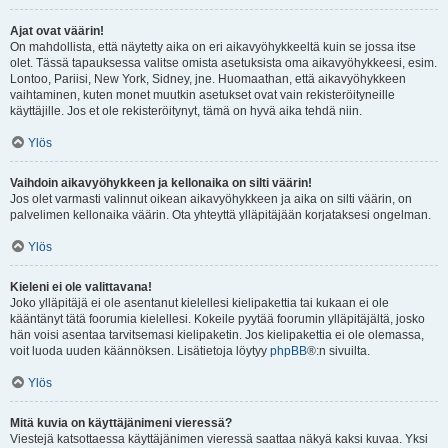
Ajat ovat väärin!
On mahdollista, että näytetty aika on eri aikavyöhykkeeltä kuin se jossa itse
olet. Tässä tapauksessa valitse omista asetuksista oma aikavyöhykkeesi, esim.
Lontoo, Pariisi, New York, Sidney, jne. Huomaathan, että aikavyöhykkeen
vaihtaminen, kuten monet muutkin asetukset ovat vain rekisteröityneille
käyttäjille. Jos et ole rekisteröitynyt, tämä on hyvä aika tehdä niin.
Ylös
Vaihdoin aikavyöhykkeen ja kellonaika on silti väärin!
Jos olet varmasti valinnut oikean aikavyöhykkeen ja aika on silti väärin, on
palvelimen kellonaika väärin. Ota yhteyttä ylläpitäjään korjataksesi ongelman.
Ylös
Kieleni ei ole valittavana!
Joko ylläpitäjä ei ole asentanut kielellesi kielipakettia tai kukaan ei ole
kääntänyt tätä foorumia kielellesi. Kokeile pyytää foorumin ylläpitäjältä, josko
hän voisi asentaa tarvitsemasi kielipaketin. Jos kielipakettia ei ole olemassa,
voit luoda uuden käännöksen. Lisätietoja löytyy
phpBB
®:n sivuilta.
Ylös
Mitä kuvia on käyttäjänimeni vieressä?
Viestejä katsottaessa käyttäjänimen vieressä saattaa näkyä kaksi kuvaa. Yksi