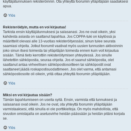
käyttäjätunnuksen rekisteröinnin. Ota yhteyttä foorumin ylläpitäjään saadaksesi
apua.
Ylös
Rekisteröidyin, mutta en voi kirjautua!
Tarkista ensin käyttäjätunnuksesi ja salasanasi. Jos ne ovat oikein, yksi
kahdesta asiasta on saattanut tapahtua. Jos COPPA-tuki on käytössä ja
määrittelit olevasi alle 13-vuotias rekisteröityessäsi, sinun tulee seurata
saamiasi ohjeita. Jotkut foorumit vaativat myös uusien tunnusten aktivoinnin
joko sinun itsesi toimesta tai ylläpitäjän toimesta ennen kuin voit kirjautua
sisään. Tämä tieto kerrottiin rekisteröitymisen yhteydessä. Jos sinulle
lähetettiin sähköpostia, seuraa ohjeita. Jos et saanut sähköpostia, olet
saattanut antaa virheellisen sähköpostiosoitteen tai sähköpostit ovat
saattaneet jäädä roskapostisuodattimeen. Jos olet varma, että antamasi
sähköpostiosoite oli oikein, yritä ottaa yhteyttä foorumin ylläpitäjään.
Ylös
Miksi en voi kirjautua sisään?
Tämän tapahtumiseen on useita syitä. Ensin, varmista että tunnuksesi ja
salasanasi ovat oikein. Jos ne ovat, ota yhteyttä foorumin ylläpitäjään
varmistaaksesi, että sinulla ei ole porttikieltoja. On myös mahdollista, että
sivuston omistajalla on asetusvirhe heidän päässään ja heidän pitäisi korjata
se.
Ylös