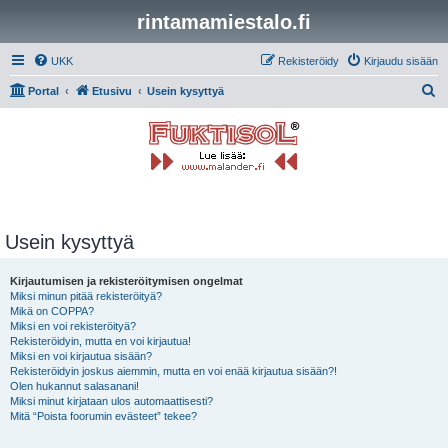
rintamamiestalo.fi
UKK
Rekisteröidy
Kirjaudu sisään
E
Portal
Etusivu
Usein kysyttyä
t
s
i
Usein kysyttyä
Kirjautumisen ja rekisteröitymisen ongelmat
Miksi minun pitää rekisteröityä?
Mikä on COPPA?
Miksi en voi rekisteröityä?
Rekisteröidyin, mutta en voi kirjautua!
Miksi en voi kirjautua sisään?
Rekisteröidyin joskus aiemmin, mutta en voi enää kirjautua sisään?!
Olen hukannut salasanani!
Miksi minut kirjataan ulos automaattisesti?
Mitä “Poista foorumin evästeet” tekee?