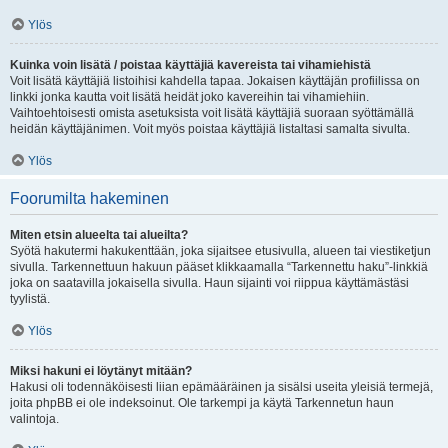
Ylös
Kuinka voin lisätä / poistaa käyttäjiä kavereista tai vihamiehistä
Voit lisätä käyttäjiä listoihisi kahdella tapaa. Jokaisen käyttäjän profiilissa on
linkki jonka kautta voit lisätä heidät joko kavereihin tai vihamiehiin.
Vaihtoehtoisesti omista asetuksista voit lisätä käyttäjiä suoraan syöttämällä
heidän käyttäjänimen. Voit myös poistaa käyttäjiä listaltasi samalta sivulta.
Ylös
Foorumilta hakeminen
Miten etsin alueelta tai alueilta?
Syötä hakutermi hakukenttään, joka sijaitsee etusivulla, alueen tai viestiketjun
sivulla. Tarkennettuun hakuun pääset klikkaamalla “Tarkennettu haku”-linkkiä
joka on saatavilla jokaisella sivulla. Haun sijainti voi riippua käyttämästäsi
tyylistä.
Ylös
Miksi hakuni ei löytänyt mitään?
Hakusi oli todennäköisesti liian epämääräinen ja sisälsi useita yleisiä termejä,
joita phpBB ei ole indeksoinut. Ole tarkempi ja käytä Tarkennetun haun
valintoja.