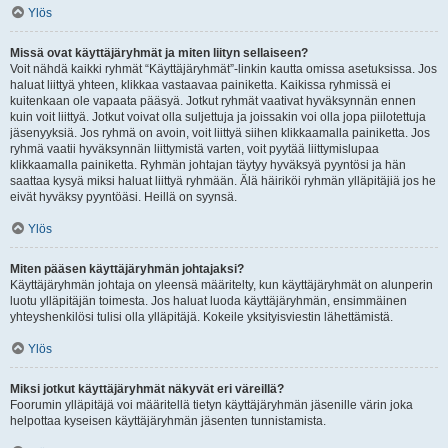
Ylös
Missä ovat käyttäjäryhmät ja miten liityn sellaiseen?
Voit nähdä kaikki ryhmät “Käyttäjäryhmät”-linkin kautta omissa asetuksissa. Jos
haluat liittyä yhteen, klikkaa vastaavaa painiketta. Kaikissa ryhmissä ei
kuitenkaan ole vapaata pääsyä. Jotkut ryhmät vaativat hyväksynnän ennen
kuin voit liittyä. Jotkut voivat olla suljettuja ja joissakin voi olla jopa piilotettuja
jäsenyyksiä. Jos ryhmä on avoin, voit liittyä siihen klikkaamalla painiketta. Jos
ryhmä vaatii hyväksynnän liittymistä varten, voit pyytää liittymislupaa
klikkaamalla painiketta. Ryhmän johtajan täytyy hyväksyä pyyntösi ja hän
saattaa kysyä miksi haluat liittyä ryhmään. Älä häiriköi ryhmän ylläpitäjiä jos he
eivät hyväksy pyyntöäsi. Heillä on syynsä.
Ylös
Miten pääsen käyttäjäryhmän johtajaksi?
Käyttäjäryhmän johtaja on yleensä määritelty, kun käyttäjäryhmät on alunperin
luotu ylläpitäjän toimesta. Jos haluat luoda käyttäjäryhmän, ensimmäinen
yhteyshenkilösi tulisi olla ylläpitäjä. Kokeile yksityisviestin lähettämistä.
Ylös
Miksi jotkut käyttäjäryhmät näkyvät eri väreillä?
Foorumin ylläpitäjä voi määritellä tietyn käyttäjäryhmän jäsenille värin joka
helpottaa kyseisen käyttäjäryhmän jäsenten tunnistamista.