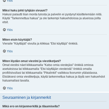
Ylös
Miksi haku johti tyhjään sivuun!?
Hakusi palautti liian monta tulosta ja palvelin ei pystynyt käsittelemään niitä.
Käytä “Tarkennettua hakua” ja ole tarkempi hakuehdoissa ja alueissa joilta
etsit.
Ylös
Miten etsin käyttäjiä?
Vieraile “Käyttäjät”-sivulla ja klikkaa “Etsi käyttäjä”-linkkiä.
Ylös
Miten löydän omat viestini ja viestiketjuni?
Omat viestisi näet klikkaamalla “Katso omia viestejäsi”-linkkiä omissa
asetuksissa tai klikkaamalla “Etsi käyttäjän viesteistä”-linkkiä omalla
profiilisivullasi tai klikkaamalla “Pikalinkit”-valikkoa foorumin ylälaidassa.
Etsiäksesi omia viestiketjuja, käytä tarkennettua hakua ja täytä sen hakuehdot
haluamallasi tavalla.
Ylös
Seuraaminen ja kirjanmerkit
Mikä ero on kirjanmerkillä ja tilaamisella?