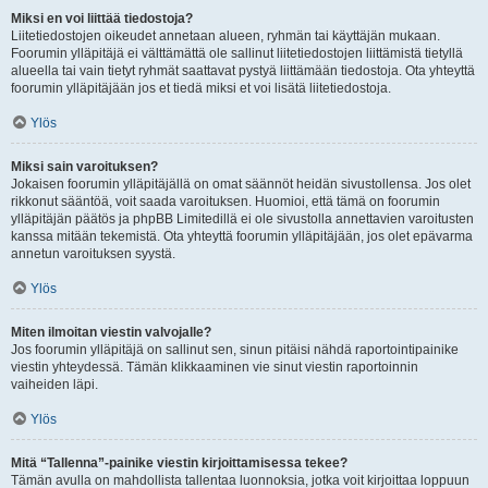
Miksi en voi liittää tiedostoja?
Liitetiedostojen oikeudet annetaan alueen, ryhmän tai käyttäjän mukaan.
Foorumin ylläpitäjä ei välttämättä ole sallinut liitetiedostojen liittämistä tietyllä
alueella tai vain tietyt ryhmät saattavat pystyä liittämään tiedostoja. Ota yhteyttä
foorumin ylläpitäjään jos et tiedä miksi et voi lisätä liitetiedostoja.
Ylös
Miksi sain varoituksen?
Jokaisen foorumin ylläpitäjällä on omat säännöt heidän sivustollensa. Jos olet
rikkonut sääntöä, voit saada varoituksen. Huomioi, että tämä on foorumin
ylläpitäjän päätös ja phpBB Limitedillä ei ole sivustolla annettavien varoitusten
kanssa mitään tekemistä. Ota yhteyttä foorumin ylläpitäjään, jos olet epävarma
annetun varoituksen syystä.
Ylös
Miten ilmoitan viestin valvojalle?
Jos foorumin ylläpitäjä on sallinut sen, sinun pitäisi nähdä raportointipainike
viestin yhteydessä. Tämän klikkaaminen vie sinut viestin raportoinnin
vaiheiden läpi.
Ylös
Mitä “Tallenna”-painike viestin kirjoittamisessa tekee?
Tämän avulla on mahdollista tallentaa luonnoksia, jotka voit kirjoittaa loppuun