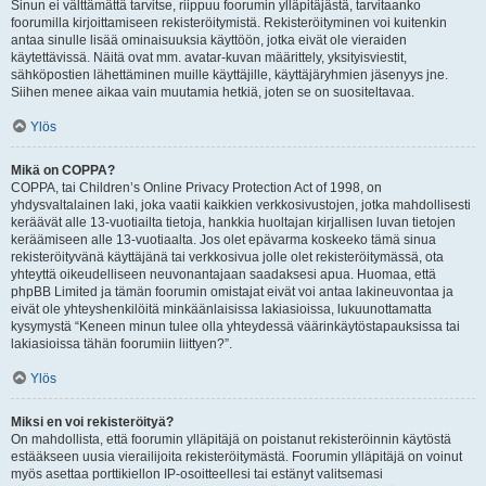
Sinun ei välttämättä tarvitse, riippuu foorumin ylläpitäjästä, tarvitaanko
foorumilla kirjoittamiseen rekisteröitymistä. Rekisteröityminen voi kuitenkin
antaa sinulle lisää ominaisuuksia käyttöön, jotka eivät ole vieraiden
käytettävissä. Näitä ovat mm. avatar-kuvan määrittely, yksityisviestit,
sähköpostien lähettäminen muille käyttäjille, käyttäjäryhmien jäsenyys jne.
Siihen menee aikaa vain muutamia hetkiä, joten se on suositeltavaa.
Ylös
Mikä on COPPA?
COPPA, tai Children’s Online Privacy Protection Act of 1998, on
yhdysvaltalainen laki, joka vaatii kaikkien verkkosivustojen, jotka mahdollisesti
keräävät alle 13-vuotiailta tietoja, hankkia huoltajan kirjallisen luvan tietojen
keräämiseen alle 13-vuotiaalta. Jos olet epävarma koskeeko tämä sinua
rekisteröityvänä käyttäjänä tai verkkosivua jolle olet rekisteröitymässä, ota
yhteyttä oikeudelliseen neuvonantajaan saadaksesi apua. Huomaa, että
phpBB Limited ja tämän foorumin omistajat eivät voi antaa lakineuvontaa ja
eivät ole yhteyshenkilöitä minkäänlaisissa lakiasioissa, lukuunottamatta
kysymystä “Keneen minun tulee olla yhteydessä väärinkäytöstapauksissa tai
lakiasioissa tähän foorumiin liittyen?”.
Ylös
Miksi en voi rekisteröityä?
On mahdollista, että foorumin ylläpitäjä on poistanut rekisteröinnin käytöstä
estääkseen uusia vierailijoita rekisteröitymästä. Foorumin ylläpitäjä on voinut
myös asettaa porttikiellon IP-osoitteellesi tai estänyt valitsemasi