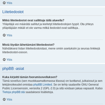
Ylös
Liitetiedostot
Mitkä liitetiedostot ovat sallittuja tällä alueella?
Ylläpitäjä voi määrätä sallitut ja kielletyt liitetiedostojen tyypit. Ota yhteys
ylläpitäjään mikäli et ole varma mitkä tiedostot ovat sallittuja..
Ylös
Mistä löydän lähettämäni liitetiedostot?
Nähdäksesi listan liitetiedostoistasi, mene omiin asetuksiin ja seuraa linkkejä
liitetiedostot-osioon.
Ylös
phpBB -asiat
Kuka kirjoitti tämän foorumisovelluksen?
Tämä sovellus (sen muokkaamattomassa tilassa) on tuottanut, julkaissut ja sen
tekijänoikeudet omistaa
phpBB Limited
. Se on tehty saataville GNU General
Public Licensenssin, versiolla 2 (GPL-2.0) ja sitä voidaan jakaa vapaasti. Katso
Tietoja phpBB:stä
saadaksesi lisätietoja.
Ylös