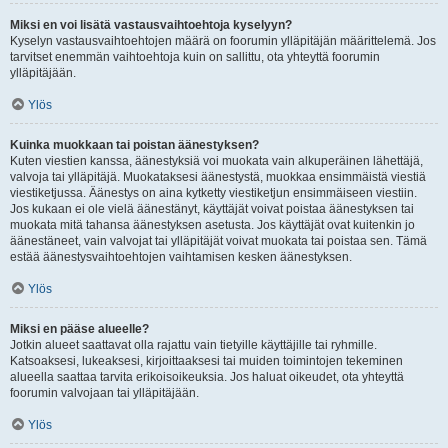
Miksi en voi lisätä vastausvaihtoehtoja kyselyyn?
Kyselyn vastausvaihtoehtojen määrä on foorumin ylläpitäjän määrittelemä. Jos
tarvitset enemmän vaihtoehtoja kuin on sallittu, ota yhteyttä foorumin
ylläpitäjään.
Ylös
Kuinka muokkaan tai poistan äänestyksen?
Kuten viestien kanssa, äänestyksiä voi muokata vain alkuperäinen lähettäjä,
valvoja tai ylläpitäjä. Muokataksesi äänestystä, muokkaa ensimmäistä viestiä
viestiketjussa. Äänestys on aina kytketty viestiketjun ensimmäiseen viestiin.
Jos kukaan ei ole vielä äänestänyt, käyttäjät voivat poistaa äänestyksen tai
muokata mitä tahansa äänestyksen asetusta. Jos käyttäjät ovat kuitenkin jo
äänestäneet, vain valvojat tai ylläpitäjät voivat muokata tai poistaa sen. Tämä
estää äänestysvaihtoehtojen vaihtamisen kesken äänestyksen.
Ylös
Miksi en pääse alueelle?
Jotkin alueet saattavat olla rajattu vain tietyille käyttäjille tai ryhmille.
Katsoaksesi, lukeaksesi, kirjoittaaksesi tai muiden toimintojen tekeminen
alueella saattaa tarvita erikoisoikeuksia. Jos haluat oikeudet, ota yhteyttä
foorumin valvojaan tai ylläpitäjään.
Ylös