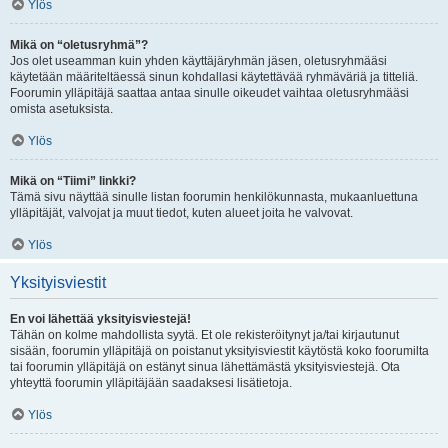
Ylös
Mikä on “oletusryhmä”?
Jos olet useamman kuin yhden käyttäjäryhmän jäsen, oletusryhmääsi
käytetään määriteltäessä sinun kohdallasi käytettävää ryhmäväriä ja titteliä.
Foorumin ylläpitäjä saattaa antaa sinulle oikeudet vaihtaa oletusryhmääsi
omista asetuksista.
Ylös
Mikä on “Tiimi” linkki?
Tämä sivu näyttää sinulle listan foorumin henkilökunnasta, mukaanluettuna
ylläpitäjät, valvojat ja muut tiedot, kuten alueet joita he valvovat.
Ylös
Yksityisviestit
En voi lähettää yksityisviestejä!
Tähän on kolme mahdollista syytä. Et ole rekisteröitynyt ja/tai kirjautunut
sisään, foorumin ylläpitäjä on poistanut yksityisviestit käytöstä koko foorumilta
tai foorumin ylläpitäjä on estänyt sinua lähettämästä yksityisviestejä. Ota
yhteyttä foorumin ylläpitäjään saadaksesi lisätietoja.
Ylös