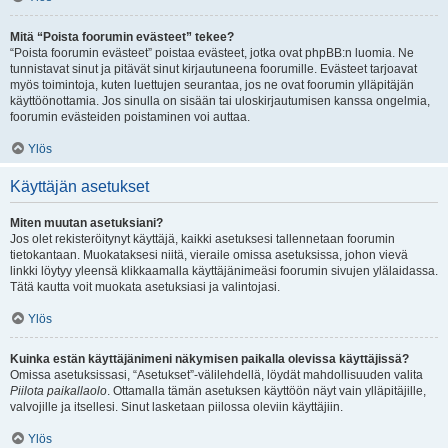
Mitä “Poista foorumin evästeet” tekee?
“Poista foorumin evästeet” poistaa evästeet, jotka ovat phpBB:n luomia. Ne
tunnistavat sinut ja pitävät sinut kirjautuneena foorumille. Evästeet tarjoavat
myös toimintoja, kuten luettujen seurantaa, jos ne ovat foorumin ylläpitäjän
käyttöönottamia. Jos sinulla on sisään tai uloskirjautumisen kanssa ongelmia,
foorumin evästeiden poistaminen voi auttaa.
Ylös
Käyttäjän asetukset
Miten muutan asetuksiani?
Jos olet rekisteröitynyt käyttäjä, kaikki asetuksesi tallennetaan foorumin
tietokantaan. Muokataksesi niitä, vieraile omissa asetuksissa, johon vievä
linkki löytyy yleensä klikkaamalla käyttäjänimeäsi foorumin sivujen ylälaidassa.
Tätä kautta voit muokata asetuksiasi ja valintojasi.
Ylös
Kuinka estän käyttäjänimeni näkymisen paikalla olevissa käyttäjissä?
Omissa asetuksissasi, “Asetukset”-välilehdellä, löydät mahdollisuuden valita
Piilota paikallaolo
. Ottamalla tämän asetuksen käyttöön näyt vain ylläpitäjille,
valvojille ja itsellesi. Sinut lasketaan piilossa oleviin käyttäjiin.
Ylös