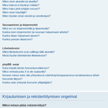
Miten etsin alueelta tai alueilta?
Miksi hakuni ei löytänyt mitään?
Miksi haku johti tyhjään sivuun!?
Miten etsin käyttäjiä?
Miten löydän omat viestini ja viestiketjuni?
Seuraaminen ja kirjanmerkit
Mikä ero on kirjanmerkillä ja tilaamisella?
Kuinka teen kirjanmerkin tai seuraan haluamaani aihetta?
Kuinka tilaan haluamani alueen?
Kuinka poistan tilaukseni?
Liitetiedostot
Mitkä liitetiedostot ovat sallittuja tällä alueella?
Mistä löydän lähettämäni liitetiedostot?
phpBB -asiat
Kuka kirjoitti tämän foorumisovelluksen?
Miksi ominaisuutta X ei ole saatavilla?
Keneen minun tulee olla yhteydessä väärinkäytöstapauksissa tai lakiasioissa tähän
foorumiin liittyen?
Kuinka otan yhteyttä foorumin ylläpitäjään?
Kirjautumisen ja rekisteröitymisen ongelmat
Miksi minun pitää rekisteröityä?