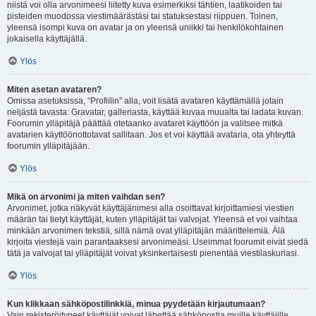
niistä voi olla arvonimeesi liitetty kuva esimerkiksi tähtien, laatikoiden tai
pisteiden muodossa viestimäärästäsi tai statuksestasi riippuen. Toinen,
yleensä isompi kuva on avatar ja on yleensä uniikki tai henkilökohtainen
jokaisella käyttäjällä.
Ylös
Miten asetan avataren?
Omissa asetuksissa, “Profiilin” alla, voit lisätä avataren käyttämällä jotain
neljästä tavasta: Gravatar, galleriasta, käyttää kuvaa muualta tai ladata kuvan.
Foorumin ylläpitäjä päättää otetaanko avataret käyttöön ja valitsee mitkä
avatarien käyttöönottotavat sallitaan. Jos et voi käyttää avataria, ota yhteyttä
foorumin ylläpitäjään.
Ylös
Mikä on arvonimi ja miten vaihdan sen?
Arvonimet, jotka näkyvät käyttäjänimesi alla osoittavat kirjoittamiesi viestien
määrän tai tietyt käyttäjät, kuten ylläpitäjät tai valvojat. Yleensä et voi vaihtaa
minkään arvonimen tekstiä, sillä nämä ovat ylläpitäjän määrittelemiä. Älä
kirjoita viestejä vain parantaaksesi arvonimeäsi. Useimmat foorumit eivät siedä
tätä ja valvojat tai ylläpitäjät voivat yksinkertaisesti pienentää viestilaskuriasi.
Ylös
Kun klikkaan sähköpostilinkkiä, minua pyydetään kirjautumaan?
Vain rekisteröityneet käyttäjät voivat lähettää sähköpostia muille käyttäjille