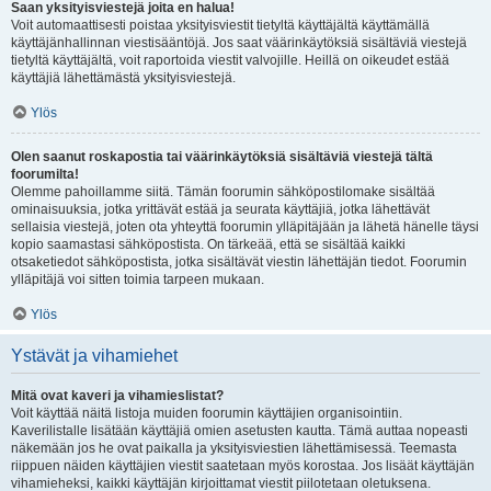
Saan yksityisviestejä joita en halua!
Voit automaattisesti poistaa yksityisviestit tietyltä käyttäjältä käyttämällä
käyttäjänhallinnan viestisääntöjä. Jos saat väärinkäytöksiä sisältäviä viestejä
tietyltä käyttäjältä, voit raportoida viestit valvojille. Heillä on oikeudet estää
käyttäjiä lähettämästä yksityisviestejä.
Ylös
Olen saanut roskapostia tai väärinkäytöksiä sisältäviä viestejä tältä
foorumilta!
Olemme pahoillamme siitä. Tämän foorumin sähköpostilomake sisältää
ominaisuuksia, jotka yrittävät estää ja seurata käyttäjiä, jotka lähettävät
sellaisia viestejä, joten ota yhteyttä foorumin ylläpitäjään ja lähetä hänelle täysi
kopio saamastasi sähköpostista. On tärkeää, että se sisältää kaikki
otsaketiedot sähköpostista, jotka sisältävät viestin lähettäjän tiedot. Foorumin
ylläpitäjä voi sitten toimia tarpeen mukaan.
Ylös
Ystävät ja vihamiehet
Mitä ovat kaveri ja vihamieslistat?
Voit käyttää näitä listoja muiden foorumin käyttäjien organisointiin.
Kaverilistalle lisätään käyttäjiä omien asetusten kautta. Tämä auttaa nopeasti
näkemään jos he ovat paikalla ja yksityisviestien lähettämisessä. Teemasta
riippuen näiden käyttäjien viestit saatetaan myös korostaa. Jos lisäät käyttäjän
vihamieheksi, kaikki käyttäjän kirjoittamat viestit piilotetaan oletuksena.