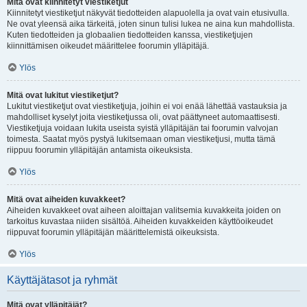
Mitä ovat kiinnitetyt viestiketjut
Kiinnitetyt viestiketjut näkyvät tiedotteiden alapuolella ja ovat vain etusivulla.
Ne ovat yleensä aika tärkeitä, joten sinun tulisi lukea ne aina kun mahdollista.
Kuten tiedotteiden ja globaalien tiedotteiden kanssa, viestiketjujen
kiinnittämisen oikeudet määrittelee foorumin ylläpitäjä.
Ylös
Mitä ovat lukitut viestiketjut?
Lukitut viestiketjut ovat viestiketjuja, joihin ei voi enää lähettää vastauksia ja
mahdolliset kyselyt joita viestiketjussa oli, ovat päättyneet automaattisesti.
Viestiketjuja voidaan lukita useista syistä ylläpitäjän tai foorumin valvojan
toimesta. Saatat myös pystyä lukitsemaan oman viestiketjusi, mutta tämä
riippuu foorumin ylläpitäjän antamista oikeuksista.
Ylös
Mitä ovat aiheiden kuvakkeet?
Aiheiden kuvakkeet ovat aiheen aloittajan valitsemia kuvakkeita joiden on
tarkoitus kuvastaa niiden sisältöä. Aiheiden kuvakkeiden käyttöoikeudet
riippuvat foorumin ylläpitäjän määrittelemistä oikeuksista.
Ylös
Käyttäjätasot ja ryhmät
Mitä ovat ylläpitäjät?