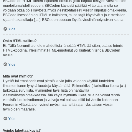
BBCode on HTML-kielen tapainen toteutus, joka tarjoaa tiettyjen viestin osien
muotoilumahdollisuuden. BBCoden käytöstä päättää ylläpitäjä, mutta se
voidaan ottaa pois käytöstä myös viestikohtaisesti viestin kirjoituslomakkeella.
BBCode itsessään on HTML:n kaltainen, mutta tagit käyttävät < ja > merkkien
sijaan hakasulkuja [ ja ]. BBCoden oppaan löydät viestinlähetyssivun kautta.
Ylös
Onko HTML sallittu?
Ei. Tällä foorumilla ei ole mahdollista lähettää HTML:ää siten, että se toimisi
HTML-koodina. Yleisimmät HTML-muotoilut voi kuitenkin tehdä BBCoden
avulla.
Ylös
Mitä ovat hymiöt?
Hymiöt tai emoticonit ovat pieniä kuvia joita voidaan käyttää tunteiden
ilmaisemiseen lyhyitä koodeja käyttämällä. Esimerkiksi :) tarkoittaa iloista ja :(
tarkoittaa surullista. Hymiöiden täysi lista on nähtävillä
viestinlähetyslomakkeessa. Älä käytä hymiöitä liikaa, sillä ne voivat tehdä
viestistä lukukelvottoman ja valvoja voi poistaa niitä tai viestin kokonaan.
Foorumin ylläpitäjä on voinut myös määritellä rajan yksittäisen viestin
hymiöiden määrälle.
Ylös
Voinko lähettää kuvia?