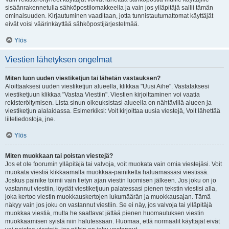
sisäänrakennetulla sähköpostilomakkeella ja vain jos ylläpitäjä sallii tämän
ominaisuuden. Kirjautuminen vaaditaan, jotta tunnistautumattomat käyttäjät
eivät voisi väärinkäyttää sähköpostijärjestelmää.
Ylös
Viestien lähetyksen ongelmat
Miten luon uuden viestiketjun tai lähetän vastauksen?
Aloittaaksesi uuden viestiketjun alueella, klikkaa "Uusi Aihe". Vastataksesi
viestiketjuun klikkaa "Vastaa Viestiin". Viestien kirjoittaminen voi vaatia
rekisteröitymisen. Lista sinun oikeuksistasi alueella on nähtävillä alueen ja
viestiketjun alalaidassa. Esimerkiksi: Voit kirjoittaa uusia viestejä, Voit lähettää
liitetiedostoja, jne.
Ylös
Miten muokkaan tai poistan viestejä?
Jos et ole foorumin ylläpitäjä tai valvoja, voit muokata vain omia viestejäsi. Voit
muokata viestiä klikkaamalla muokkaa-painiketta haluamassasi viestissä.
Joskus painike toimii vain tietyn ajan viestin luomisen jälkeen. Jos joku on jo
vastannut viestiin, löydät viestiketjuun palatessasi pienen tekstin viestisi alla,
joka kertoo viestin muokkauskertojen lukumäärän ja muokkausajan. Tämä
näkyy vain jos joku on vastannut viestiin. Se ei näy, jos valvoja tai ylläpitäjä
muokkaa viestiä, mutta he saattavat jättää pienen huomautuksen viestin
muokkaamisen syistä niin halutessaan. Huomaa, että normaalit käyttäjät eivät