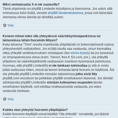
Miksi ominaisuutta X ei ole saatavilla?
Tämä ohjelmisto on phpBB Limitedin kirjoittama ja lisensoima. Jos uskot, että
ominaisuus tulisi lisätä, vieraile
phpBB ideakeskuksessa
, jossa voit äänestää
olemassa olevia ideoita tai lähettää uuden.
Ylös
Keneen minun tulee olla yhteydessä väärinkäytöstapauksissa tai
lakiasioissa tähän foorumiin liittyen?
Kuka tahansa “Tiimi”-sivulla mainituista ylläpitäjistä on todennäköisesti sopiva
yhteyshenkilö valituksillesi. Jos et tätä kautta saa vastausta, sinun kannattaa
ottaa yhteyttä verkkotunnuksen omistajaan (tee
whois-kysely
) tai jos kyseessä
on ilmaispalvelussa oleva (esim. Yahoo!, free.fr, f2s.com, jne.), ota yhteyttä
ylläpitoon tai väärinkäytöksistä vastaavaan osastoon kyseisessä palvelussa.
Huomaa, että phpBB Limitedillä
ei ole lainkaan toimivaltaa
ja sitä ei voida
pitää vastuussa miten, missä tai kenen toimesta tämä foorumi on käytössä. Älä
ota yhteyttä phpBB Limitediin missään lakiasioissa
jotka eivät liity
phpBB.com-sivustoon tai pelkkään phpBB-sovellukseen itseensä. Jos lähetät
sähköpostia phpBB Limitedille
mistään kolmannen osapuolen
tämän
sovelluksen käytöstä, voit odottaa niukkasanaista vastausta, jos edes
vastausta lainkaan.
Ylös
Kuinka otan yhteyttä foorumin ylläpitäjään?
Kaikki foorumin käyttäjät voivat käyttää “Ota yhteyttä” -lomaketta, jos täämä