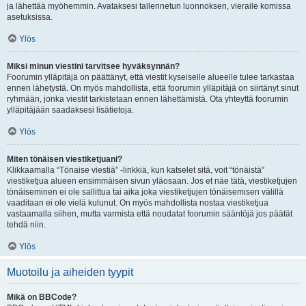
ja lähettää myöhemmin. Avataksesi tallennetun luonnoksen, vieraile komissa
asetuksissa.
Ylös
Miksi minun viestini tarvitsee hyväksynnän?
Foorumin ylläpitäjä on päättänyt, että viestit kyseiselle alueelle tulee tarkastaa
ennen lähetystä. On myös mahdollista, että foorumin ylläpitäjä on siirtänyt sinut
ryhmään, jonka viestit tarkistetaan ennen lähettämistä. Ota yhteyttä foorumin
ylläpitäjään saadaksesi lisätietoja.
Ylös
Miten tönäisen viestiketjuani?
Klikkaamalla “Tönaise viestiä” -linkkiä, kun katselet sitä, voit “tönäistä”
viestiketjua alueen ensimmäisen sivun yläosaan. Jos et näe tätä, viestiketjujen
tönäiseminen ei ole sallittua tai aika joka viestiketjujen tönäisemisen välillä
vaaditaan ei ole vielä kulunut. On myös mahdollista nostaa viestiketjua
vastaamalla siihen, mutta varmista että noudatat foorumin sääntöjä jos päätät
tehdä niin.
Ylös
Muotoilu ja aiheiden tyypit
Mikä on BBCode?