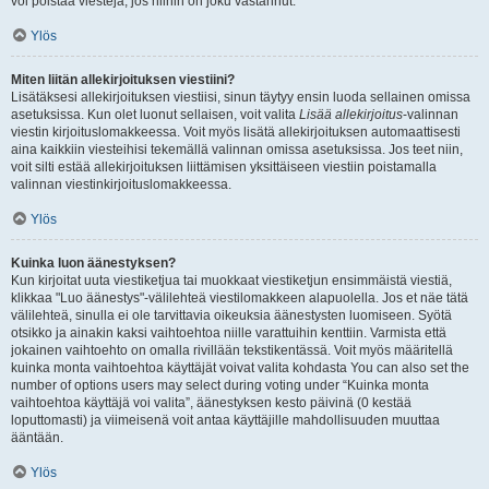
voi poistaa viestejä, jos niihin on joku vastannut.
Ylös
Miten liitän allekirjoituksen viestiini?
Lisätäksesi allekirjoituksen viestiisi, sinun täytyy ensin luoda sellainen omissa
asetuksissa. Kun olet luonut sellaisen, voit valita
Lisää allekirjoitus
-valinnan
viestin kirjoituslomakkeessa. Voit myös lisätä allekirjoituksen automaattisesti
aina kaikkiin viesteihisi tekemällä valinnan omissa asetuksissa. Jos teet niin,
voit silti estää allekirjoituksen liittämisen yksittäiseen viestiin poistamalla
valinnan viestinkirjoituslomakkeessa.
Ylös
Kuinka luon äänestyksen?
Kun kirjoitat uuta viestiketjua tai muokkaat viestiketjun ensimmäistä viestiä,
klikkaa "Luo äänestys"-välilehteä viestilomakkeen alapuolella. Jos et näe tätä
välilehteä, sinulla ei ole tarvittavia oikeuksia äänestysten luomiseen. Syötä
otsikko ja ainakin kaksi vaihtoehtoa niille varattuihin kenttiin. Varmista että
jokainen vaihtoehto on omalla rivillään tekstikentässä. Voit myös määritellä
kuinka monta vaihtoehtoa käyttäjät voivat valita kohdasta You can also set the
number of options users may select during voting under “Kuinka monta
vaihtoehtoa käyttäjä voi valita”, äänestyksen kesto päivinä (0 kestää
loputtomasti) ja viimeisenä voit antaa käyttäjille mahdollisuuden muuttaa
ääntään.
Ylös