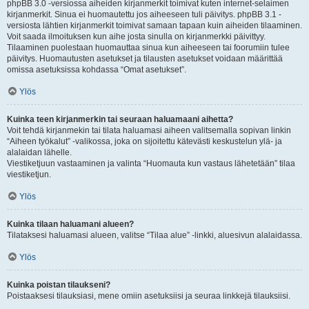
phpBB 3.0 -versiossa aiheiden kirjanmerkit toimivat kuten internet-selaimen
kirjanmerkit. Sinua ei huomautettu jos aiheeseen tuli päivitys. phpBB 3.1 -
versiosta lähtien kirjanmerkit toimivat samaan tapaan kuin aiheiden tilaaminen.
Voit saada ilmoituksen kun aihe josta sinulla on kirjanmerkki päivittyy.
Tilaaminen puolestaan huomauttaa sinua kun aiheeseen tai foorumiin tulee
päivitys. Huomautusten asetukset ja tilausten asetukset voidaan määrittää
omissa asetuksissa kohdassa “Omat asetukset”.
Ylös
Kuinka teen kirjanmerkin tai seuraan haluamaani aihetta?
Voit tehdä kirjanmekin tai tilata haluamasi aiheen valitsemalla sopivan linkin
“Aiheen työkalut” -valikossa, joka on sijoitettu kätevästi keskustelun ylä- ja
alalaidan lähelle.
Viestiketjuun vastaaminen ja valinta “Huomauta kun vastaus lähetetään” tilaa
viestiketjun.
Ylös
Kuinka tilaan haluamani alueen?
Tilataksesi haluamasi alueen, valitse “Tilaa alue” -linkki, aluesivun alalaidassa.
Ylös
Kuinka poistan tilaukseni?
Poistaaksesi tilauksiasi, mene omiin asetuksiisi ja seuraa linkkejä tilauksiisi.