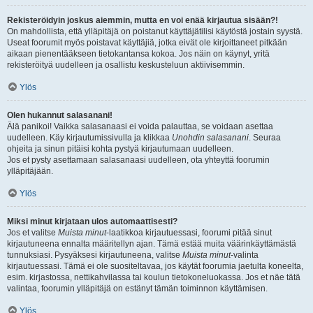
Rekisteröidyin joskus aiemmin, mutta en voi enää kirjautua sisään?!
On mahdollista, että ylläpitäjä on poistanut käyttäjätilisi käytöstä jostain syystä.
Useat foorumit myös poistavat käyttäjiä, jotka eivät ole kirjoittaneet pitkään
aikaan pienentääkseen tietokantansa kokoa. Jos näin on käynyt, yritä
rekisteröityä uudelleen ja osallistu keskusteluun aktiivisemmin.
Ylös
Olen hukannut salasanani!
Älä panikoi! Vaikka salasanaasi ei voida palauttaa, se voidaan asettaa
uudelleen. Käy kirjautumissivulla ja klikkaa
Unohdin salasanani
. Seuraa
ohjeita ja sinun pitäisi kohta pystyä kirjautumaan uudelleen.
Jos et pysty asettamaan salasanaasi uudelleen, ota yhteyttä foorumin
ylläpitäjään.
Ylös
Miksi minut kirjataan ulos automaattisesti?
Jos et valitse
Muista minut
-laatikkoa kirjautuessasi, foorumi pitää sinut
kirjautuneena ennalta määritellyn ajan. Tämä estää muita väärinkäyttämästä
tunnuksiasi. Pysyäksesi kirjautuneena, valitse
Muista minut
-valinta
kirjautuessasi. Tämä ei ole suositeltavaa, jos käytät foorumia jaetulta koneelta,
esim. kirjastossa, nettikahvilassa tai koulun tietokoneluokassa. Jos et näe tätä
valintaa, foorumin ylläpitäjä on estänyt tämän toiminnon käyttämisen.
Ylös