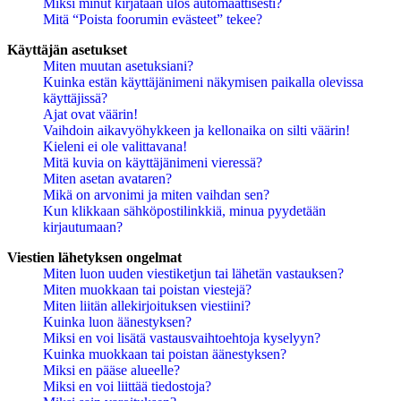
Miksi minut kirjataan ulos automaattisesti?
Mitä “Poista foorumin evästeet” tekee?
Käyttäjän asetukset
Miten muutan asetuksiani?
Kuinka estän käyttäjänimeni näkymisen paikalla olevissa
käyttäjissä?
Ajat ovat väärin!
Vaihdoin aikavyöhykkeen ja kellonaika on silti väärin!
Kieleni ei ole valittavana!
Mitä kuvia on käyttäjänimeni vieressä?
Miten asetan avataren?
Mikä on arvonimi ja miten vaihdan sen?
Kun klikkaan sähköpostilinkkiä, minua pyydetään
kirjautumaan?
Viestien lähetyksen ongelmat
Miten luon uuden viestiketjun tai lähetän vastauksen?
Miten muokkaan tai poistan viestejä?
Miten liitän allekirjoituksen viestiini?
Kuinka luon äänestyksen?
Miksi en voi lisätä vastausvaihtoehtoja kyselyyn?
Kuinka muokkaan tai poistan äänestyksen?
Miksi en pääse alueelle?
Miksi en voi liittää tiedostoja?