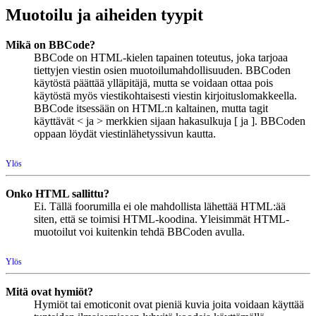
Muotoilu ja aiheiden tyypit
Mikä on BBCode?
BBCode on HTML-kielen tapainen toteutus, joka tarjoaa
tiettyjen viestin osien muotoilumahdollisuuden. BBCoden
käytöstä päättää ylläpitäjä, mutta se voidaan ottaa pois
käytöstä myös viestikohtaisesti viestin kirjoituslomakkeella.
BBCode itsessään on HTML:n kaltainen, mutta tagit
käyttävät < ja > merkkien sijaan hakasulkuja [ ja ]. BBCoden
oppaan löydät viestinlähetyssivun kautta.
Ylös
Onko HTML sallittu?
Ei. Tällä foorumilla ei ole mahdollista lähettää HTML:ää
siten, että se toimisi HTML-koodina. Yleisimmät HTML-
muotoilut voi kuitenkin tehdä BBCoden avulla.
Ylös
Mitä ovat hymiöt?
Hymiöt tai emoticonit ovat pieniä kuvia joita voidaan käyttää