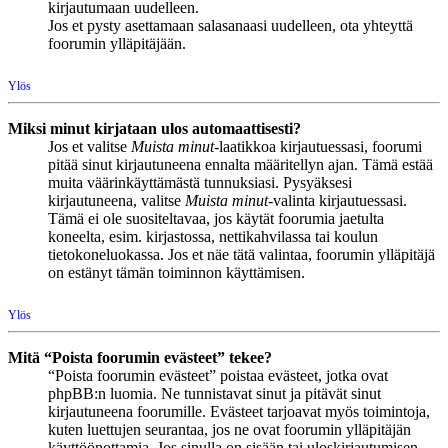
kirjautumaan uudelleen.
Jos et pysty asettamaan salasanaasi uudelleen, ota yhteyttä
foorumin ylläpitäjään.
Ylös
Miksi minut kirjataan ulos automaattisesti?
Jos et valitse
Muista minut
-laatikkoa kirjautuessasi, foorumi
pitää sinut kirjautuneena ennalta määritellyn ajan. Tämä estää
muita väärinkäyttämästä tunnuksiasi. Pysyäksesi
kirjautuneena, valitse
Muista minut
-valinta kirjautuessasi.
Tämä ei ole suositeltavaa, jos käytät foorumia jaetulta
koneelta, esim. kirjastossa, nettikahvilassa tai koulun
tietokoneluokassa. Jos et näe tätä valintaa, foorumin ylläpitäjä
on estänyt tämän toiminnon käyttämisen.
Ylös
Mitä “Poista foorumin evästeet” tekee?
“Poista foorumin evästeet” poistaa evästeet, jotka ovat
phpBB:n luomia. Ne tunnistavat sinut ja pitävät sinut
kirjautuneena foorumille. Evästeet tarjoavat myös toimintoja,
kuten luettujen seurantaa, jos ne ovat foorumin ylläpitäjän
käyttöönottamia. Jos sinulla on sisään tai uloskirjautumisen