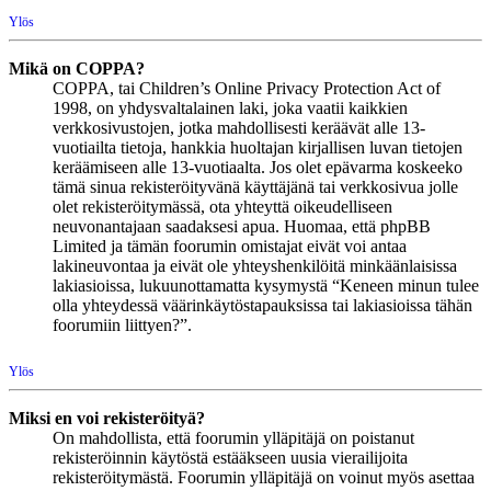
Ylös
Mikä on COPPA?
COPPA, tai Children’s Online Privacy Protection Act of
1998, on yhdysvaltalainen laki, joka vaatii kaikkien
verkkosivustojen, jotka mahdollisesti keräävät alle 13-
vuotiailta tietoja, hankkia huoltajan kirjallisen luvan tietojen
keräämiseen alle 13-vuotiaalta. Jos olet epävarma koskeeko
tämä sinua rekisteröityvänä käyttäjänä tai verkkosivua jolle
olet rekisteröitymässä, ota yhteyttä oikeudelliseen
neuvonantajaan saadaksesi apua. Huomaa, että phpBB
Limited ja tämän foorumin omistajat eivät voi antaa
lakineuvontaa ja eivät ole yhteyshenkilöitä minkäänlaisissa
lakiasioissa, lukuunottamatta kysymystä “Keneen minun tulee
olla yhteydessä väärinkäytöstapauksissa tai lakiasioissa tähän
foorumiin liittyen?”.
Ylös
Miksi en voi rekisteröityä?
On mahdollista, että foorumin ylläpitäjä on poistanut
rekisteröinnin käytöstä estääkseen uusia vierailijoita
rekisteröitymästä. Foorumin ylläpitäjä on voinut myös asettaa