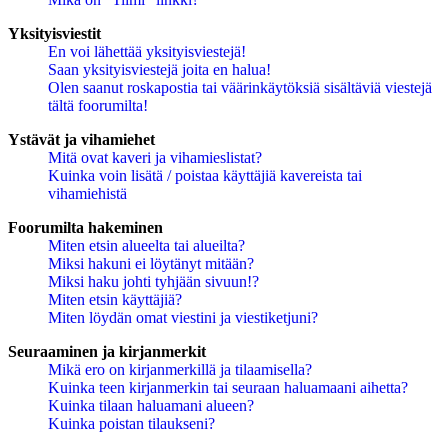
Yksityisviestit
En voi lähettää yksityisviestejä!
Saan yksityisviestejä joita en halua!
Olen saanut roskapostia tai väärinkäytöksiä sisältäviä viestejä
tältä foorumilta!
Ystävät ja vihamiehet
Mitä ovat kaveri ja vihamieslistat?
Kuinka voin lisätä / poistaa käyttäjiä kavereista tai
vihamiehistä
Foorumilta hakeminen
Miten etsin alueelta tai alueilta?
Miksi hakuni ei löytänyt mitään?
Miksi haku johti tyhjään sivuun!?
Miten etsin käyttäjiä?
Miten löydän omat viestini ja viestiketjuni?
Seuraaminen ja kirjanmerkit
Mikä ero on kirjanmerkillä ja tilaamisella?
Kuinka teen kirjanmerkin tai seuraan haluamaani aihetta?
Kuinka tilaan haluamani alueen?
Kuinka poistan tilaukseni?