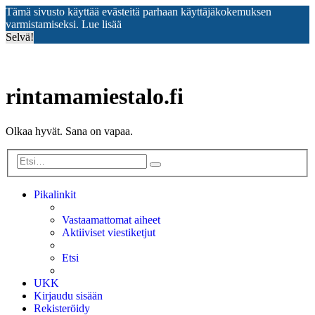
Tämä sivusto käyttää evästeitä parhaan käyttäjäkokemuksen
varmistamiseksi.
Lue lisää
Selvä!
rintamamiestalo.fi
Olkaa hyvät. Sana on vapaa.
Etsi
Tarkennettu
haku
Pikalinkit
Vastaamattomat aiheet
Aktiiviset viestiketjut
Etsi
UKK
Kirjaudu sisään
Rekisteröidy