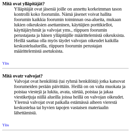
Mitä ovat ylläpitäjät?
Ylläpitäjät ovat jäseniä joille on annettu korkeimman tason
kontrolli koko foorumiin. Nämä jäsenet voivat hallita
foorumin kaikkia foorumin toiminnan osa-alueita, mukaan
lukien oikeuksien asettaminen, käyttäjien porttikiellot,
käyttäjäryhmät ja valvojat yms., riippuen foorumin
perustajasta ja hänen ylläpitäjille määrittelemistä oikeuksista.
Heillä saattaa olla myös täydet valvojan oikeudet kaikilla
keskustelualueilla, riippuen foorumin perustajan
määrittelemistä asetuksista.
Ylös
Mitä ovatr valvojat?
Valvojat ovat henkilöitä (tai ryhmä henkilöitä) jotka katsovat
foorumeiden perään päivittäin. Heillä on on valta muokata ja
poistaa viestejä ja lukita, avata, siirtää, poistaa ja jakaa
viestiketjuja niillä alueilla joissa heillä on valvojan oikeudet.
Yleensä valvojat ovat paikalla estämässä aiheen vierestä
keskustelua tai hyvien tapojen vastaisen materiaalin
lähettämistä.
Ylös