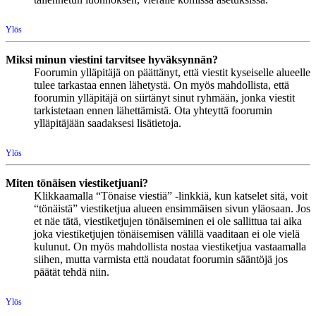
Ylös
Miksi minun viestini tarvitsee hyväksynnän?
Foorumin ylläpitäjä on päättänyt, että viestit kyseiselle alueelle
tulee tarkastaa ennen lähetystä. On myös mahdollista, että
foorumin ylläpitäjä on siirtänyt sinut ryhmään, jonka viestit
tarkistetaan ennen lähettämistä. Ota yhteyttä foorumin
ylläpitäjään saadaksesi lisätietoja.
Ylös
Miten tönäisen viestiketjuani?
Klikkaamalla “Tönaise viestiä” -linkkiä, kun katselet sitä, voit
“tönäistä” viestiketjua alueen ensimmäisen sivun yläosaan. Jos
et näe tätä, viestiketjujen tönäiseminen ei ole sallittua tai aika
joka viestiketjujen tönäisemisen välillä vaaditaan ei ole vielä
kulunut. On myös mahdollista nostaa viestiketjua vastaamalla
siihen, mutta varmista että noudatat foorumin sääntöjä jos
päätät tehdä niin.
Ylös