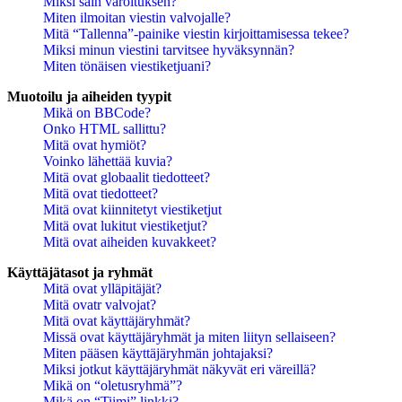
Miksi sain varoituksen?
Miten ilmoitan viestin valvojalle?
Mitä “Tallenna”-painike viestin kirjoittamisessa tekee?
Miksi minun viestini tarvitsee hyväksynnän?
Miten tönäisen viestiketjuani?
Muotoilu ja aiheiden tyypit
Mikä on BBCode?
Onko HTML sallittu?
Mitä ovat hymiöt?
Voinko lähettää kuvia?
Mitä ovat globaalit tiedotteet?
Mitä ovat tiedotteet?
Mitä ovat kiinnitetyt viestiketjut
Mitä ovat lukitut viestiketjut?
Mitä ovat aiheiden kuvakkeet?
Käyttäjätasot ja ryhmät
Mitä ovat ylläpitäjät?
Mitä ovatr valvojat?
Mitä ovat käyttäjäryhmät?
Missä ovat käyttäjäryhmät ja miten liityn sellaiseen?
Miten pääsen käyttäjäryhmän johtajaksi?
Miksi jotkut käyttäjäryhmät näkyvät eri väreillä?
Mikä on “oletusryhmä”?
Mikä on “Tiimi” linkki?