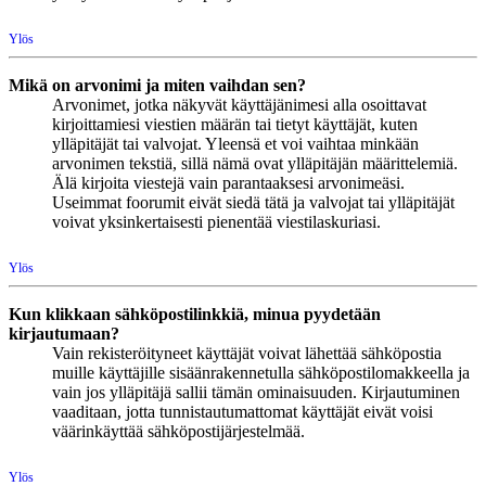
Ylös
Mikä on arvonimi ja miten vaihdan sen?
Arvonimet, jotka näkyvät käyttäjänimesi alla osoittavat
kirjoittamiesi viestien määrän tai tietyt käyttäjät, kuten
ylläpitäjät tai valvojat. Yleensä et voi vaihtaa minkään
arvonimen tekstiä, sillä nämä ovat ylläpitäjän määrittelemiä.
Älä kirjoita viestejä vain parantaaksesi arvonimeäsi.
Useimmat foorumit eivät siedä tätä ja valvojat tai ylläpitäjät
voivat yksinkertaisesti pienentää viestilaskuriasi.
Ylös
Kun klikkaan sähköpostilinkkiä, minua pyydetään
kirjautumaan?
Vain rekisteröityneet käyttäjät voivat lähettää sähköpostia
muille käyttäjille sisäänrakennetulla sähköpostilomakkeella ja
vain jos ylläpitäjä sallii tämän ominaisuuden. Kirjautuminen
vaaditaan, jotta tunnistautumattomat käyttäjät eivät voisi
väärinkäyttää sähköpostijärjestelmää.
Ylös