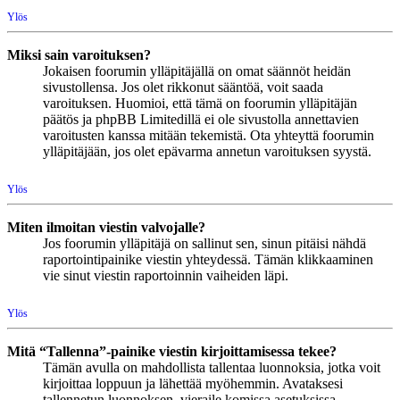
Ylös
Miksi sain varoituksen?
Jokaisen foorumin ylläpitäjällä on omat säännöt heidän
sivustollensa. Jos olet rikkonut sääntöä, voit saada
varoituksen. Huomioi, että tämä on foorumin ylläpitäjän
päätös ja phpBB Limitedillä ei ole sivustolla annettavien
varoitusten kanssa mitään tekemistä. Ota yhteyttä foorumin
ylläpitäjään, jos olet epävarma annetun varoituksen syystä.
Ylös
Miten ilmoitan viestin valvojalle?
Jos foorumin ylläpitäjä on sallinut sen, sinun pitäisi nähdä
raportointipainike viestin yhteydessä. Tämän klikkaaminen
vie sinut viestin raportoinnin vaiheiden läpi.
Ylös
Mitä “Tallenna”-painike viestin kirjoittamisessa tekee?
Tämän avulla on mahdollista tallentaa luonnoksia, jotka voit
kirjoittaa loppuun ja lähettää myöhemmin. Avataksesi
tallennetun luonnoksen, vieraile komissa asetuksissa.