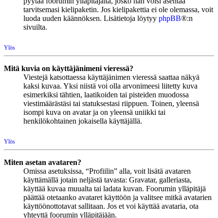
pyytää foorumin ylläpitäjältä, josko hän voisi asentaa
tarvitsemasi kielipaketin. Jos kielipakettia ei ole olemassa, voit
luoda uuden käännöksen. Lisätietoja löytyy
phpBB
®:n
sivuilta.
Ylös
Mitä kuvia on käyttäjänimeni vieressä?
Viestejä katsottaessa käyttäjänimen vieressä saattaa näkyä
kaksi kuvaa. Yksi niistä voi olla arvonimeesi liitetty kuva
esimerkiksi tähtien, laatikoiden tai pisteiden muodossa
viestimäärästäsi tai statuksestasi riippuen. Toinen, yleensä
isompi kuva on avatar ja on yleensä uniikki tai
henkilökohtainen jokaisella käyttäjällä.
Ylös
Miten asetan avataren?
Omissa asetuksissa, “Profiilin” alla, voit lisätä avataren
käyttämällä jotain neljästä tavasta: Gravatar, galleriasta,
käyttää kuvaa muualta tai ladata kuvan. Foorumin ylläpitäjä
päättää otetaanko avataret käyttöön ja valitsee mitkä avatarien
käyttöönottotavat sallitaan. Jos et voi käyttää avataria, ota
yhteyttä foorumin ylläpitäjään.