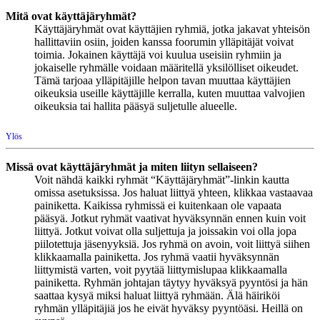
Mitä ovat käyttäjäryhmät?
Käyttäjäryhmät ovat käyttäjien ryhmiä, jotka jakavat yhteisön
hallittaviin osiin, joiden kanssa foorumin ylläpitäjät voivat
toimia. Jokainen käyttäjä voi kuulua useisiin ryhmiin ja
jokaiselle ryhmälle voidaan määritellä yksilölliset oikeudet.
Tämä tarjoaa ylläpitäjille helpon tavan muuttaa käyttäjien
oikeuksia useille käyttäjille kerralla, kuten muuttaa valvojien
oikeuksia tai hallita pääsyä suljetulle alueelle.
Ylös
Missä ovat käyttäjäryhmät ja miten liityn sellaiseen?
Voit nähdä kaikki ryhmät “Käyttäjäryhmät”-linkin kautta
omissa asetuksissa. Jos haluat liittyä yhteen, klikkaa vastaavaa
painiketta. Kaikissa ryhmissä ei kuitenkaan ole vapaata
pääsyä. Jotkut ryhmät vaativat hyväksynnän ennen kuin voit
liittyä. Jotkut voivat olla suljettuja ja joissakin voi olla jopa
piilotettuja jäsenyyksiä. Jos ryhmä on avoin, voit liittyä siihen
klikkaamalla painiketta. Jos ryhmä vaatii hyväksynnän
liittymistä varten, voit pyytää liittymislupaa klikkaamalla
painiketta. Ryhmän johtajan täytyy hyväksyä pyyntösi ja hän
saattaa kysyä miksi haluat liittyä ryhmään. Älä häiriköi
ryhmän ylläpitäjiä jos he eivät hyväksy pyyntöäsi. Heillä on