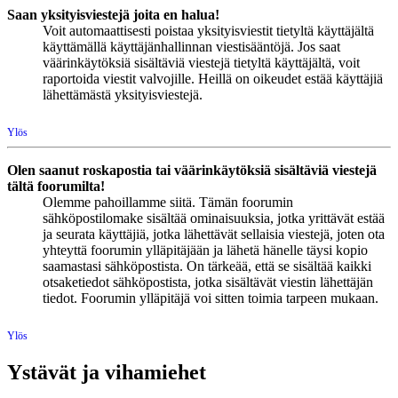
Saan yksityisviestejä joita en halua!
Voit automaattisesti poistaa yksityisviestit tietyltä käyttäjältä
käyttämällä käyttäjänhallinnan viestisääntöjä. Jos saat
väärinkäytöksiä sisältäviä viestejä tietyltä käyttäjältä, voit
raportoida viestit valvojille. Heillä on oikeudet estää käyttäjiä
lähettämästä yksityisviestejä.
Ylös
Olen saanut roskapostia tai väärinkäytöksiä sisältäviä viestejä
tältä foorumilta!
Olemme pahoillamme siitä. Tämän foorumin
sähköpostilomake sisältää ominaisuuksia, jotka yrittävät estää
ja seurata käyttäjiä, jotka lähettävät sellaisia viestejä, joten ota
yhteyttä foorumin ylläpitäjään ja lähetä hänelle täysi kopio
saamastasi sähköpostista. On tärkeää, että se sisältää kaikki
otsaketiedot sähköpostista, jotka sisältävät viestin lähettäjän
tiedot. Foorumin ylläpitäjä voi sitten toimia tarpeen mukaan.
Ylös
Ystävät ja vihamiehet