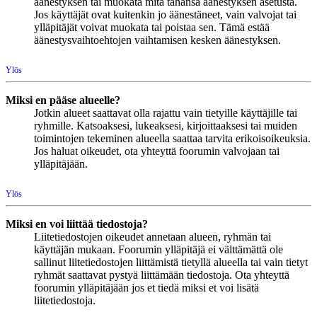
äänestyksen tai muokata mitä tahansa äänestyksen asetusta.
Jos käyttäjät ovat kuitenkin jo äänestäneet, vain valvojat tai
ylläpitäjät voivat muokata tai poistaa sen. Tämä estää
äänestysvaihtoehtojen vaihtamisen kesken äänestyksen.
Ylös
Miksi en pääse alueelle?
Jotkin alueet saattavat olla rajattu vain tietyille käyttäjille tai
ryhmille. Katsoaksesi, lukeaksesi, kirjoittaaksesi tai muiden
toimintojen tekeminen alueella saattaa tarvita erikoisoikeuksia.
Jos haluat oikeudet, ota yhteyttä foorumin valvojaan tai
ylläpitäjään.
Ylös
Miksi en voi liittää tiedostoja?
Liitetiedostojen oikeudet annetaan alueen, ryhmän tai
käyttäjän mukaan. Foorumin ylläpitäjä ei välttämättä ole
sallinut liitetiedostojen liittämistä tietyllä alueella tai vain tietyt
ryhmät saattavat pystyä liittämään tiedostoja. Ota yhteyttä
foorumin ylläpitäjään jos et tiedä miksi et voi lisätä
liitetiedostoja.