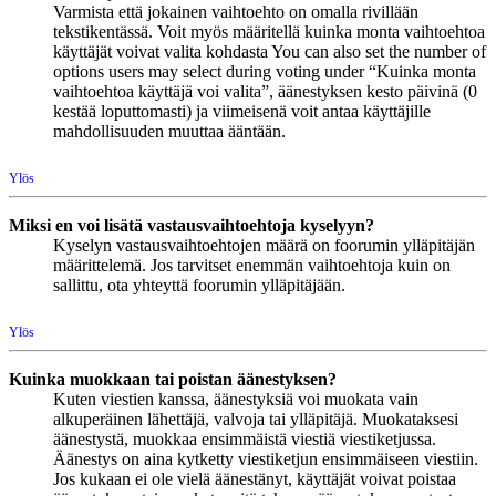
Varmista että jokainen vaihtoehto on omalla rivillään
tekstikentässä. Voit myös määritellä kuinka monta vaihtoehtoa
käyttäjät voivat valita kohdasta You can also set the number of
options users may select during voting under “Kuinka monta
vaihtoehtoa käyttäjä voi valita”, äänestyksen kesto päivinä (0
kestää loputtomasti) ja viimeisenä voit antaa käyttäjille
mahdollisuuden muuttaa ääntään.
Ylös
Miksi en voi lisätä vastausvaihtoehtoja kyselyyn?
Kyselyn vastausvaihtoehtojen määrä on foorumin ylläpitäjän
määrittelemä. Jos tarvitset enemmän vaihtoehtoja kuin on
sallittu, ota yhteyttä foorumin ylläpitäjään.
Ylös
Kuinka muokkaan tai poistan äänestyksen?
Kuten viestien kanssa, äänestyksiä voi muokata vain
alkuperäinen lähettäjä, valvoja tai ylläpitäjä. Muokataksesi
äänestystä, muokkaa ensimmäistä viestiä viestiketjussa.
Äänestys on aina kytketty viestiketjun ensimmäiseen viestiin.
Jos kukaan ei ole vielä äänestänyt, käyttäjät voivat poistaa