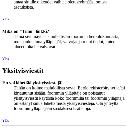
antaa sinulle oikeudet vaihtaa oletusryhmääsi omista
asetuksista.
Ylös
Mikä on “Tiimi” linkki?
Tämä sivu näyttää sinulle listan foorumin henkilökunnasta,
mukaanluettuna ylläpitäjät, valvojat ja muut tiedot, kuten
alueet joita he valvovat.
Ylös
Yksityisviestit
En voi lähettää yksityisviestejä!
Tähän on kolme mahdollista syytä. Et ole rekisteröitynyt ja/tai
kirjautunut sisään, foorumin ylläpitäjä on poistanut
yksityisviestit käytöstä koko foorumilta tai foorumin ylläpitäjä
on estänyt sinua lähettämästä yksityisviestejä. Ota yhteyttä
foorumin ylläpitäjään saadaksesi lisätietoja.
Ylös