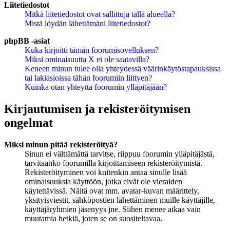
Liitetiedostot
Mitkä liitetiedostot ovat sallittuja tällä alueella?
Mistä löydän lähettämäni liitetiedostot?
phpBB -asiat
Kuka kirjoitti tämän foorumisovelluksen?
Miksi ominaisuutta X ei ole saatavilla?
Keneen minun tulee olla yhteydessä väärinkäytöstapauksissa
tai lakiasioissa tähän foorumiin liittyen?
Kuinka otan yhteyttä foorumin ylläpitäjään?
Kirjautumisen ja rekisteröitymisen
ongelmat
Miksi minun pitää rekisteröityä?
Sinun ei välttämättä tarvitse, riippuu foorumin ylläpitäjästä,
tarvitaanko foorumilla kirjoittamiseen rekisteröitymistä.
Rekisteröityminen voi kuitenkin antaa sinulle lisää
ominaisuuksia käyttöön, jotka eivät ole vieraiden
käytettävissä. Näitä ovat mm. avatar-kuvan määrittely,
yksityisviestit, sähköpostien lähettäminen muille käyttäjille,
käyttäjäryhmien jäsenyys jne. Siihen menee aikaa vain
muutamia hetkiä, joten se on suositeltavaa.