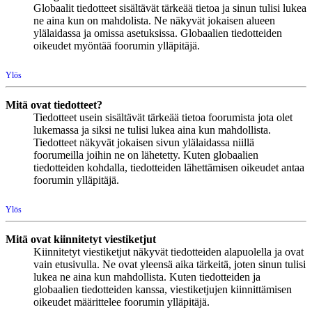
Globaalit tiedotteet sisältävät tärkeää tietoa ja sinun tulisi lukea
ne aina kun on mahdolista. Ne näkyvät jokaisen alueen
ylälaidassa ja omissa asetuksissa. Globaalien tiedotteiden
oikeudet myöntää foorumin ylläpitäjä.
Ylös
Mitä ovat tiedotteet?
Tiedotteet usein sisältävät tärkeää tietoa foorumista jota olet
lukemassa ja siksi ne tulisi lukea aina kun mahdollista.
Tiedotteet näkyvät jokaisen sivun ylälaidassa niillä
foorumeilla joihin ne on lähetetty. Kuten globaalien
tiedotteiden kohdalla, tiedotteiden lähettämisen oikeudet antaa
foorumin ylläpitäjä.
Ylös
Mitä ovat kiinnitetyt viestiketjut
Kiinnitetyt viestiketjut näkyvät tiedotteiden alapuolella ja ovat
vain etusivulla. Ne ovat yleensä aika tärkeitä, joten sinun tulisi
lukea ne aina kun mahdollista. Kuten tiedotteiden ja
globaalien tiedotteiden kanssa, viestiketjujen kiinnittämisen
oikeudet määrittelee foorumin ylläpitäjä.