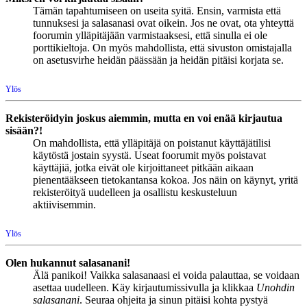
Tämän tapahtumiseen on useita syitä. Ensin, varmista että
tunnuksesi ja salasanasi ovat oikein. Jos ne ovat, ota yhteyttä
foorumin ylläpitäjään varmistaaksesi, että sinulla ei ole
porttikieltoja. On myös mahdollista, että sivuston omistajalla
on asetusvirhe heidän päässään ja heidän pitäisi korjata se.
Ylös
Rekisteröidyin joskus aiemmin, mutta en voi enää kirjautua
sisään?!
On mahdollista, että ylläpitäjä on poistanut käyttäjätilisi
käytöstä jostain syystä. Useat foorumit myös poistavat
käyttäjiä, jotka eivät ole kirjoittaneet pitkään aikaan
pienentääkseen tietokantansa kokoa. Jos näin on käynyt, yritä
rekisteröityä uudelleen ja osallistu keskusteluun
aktiivisemmin.
Ylös
Olen hukannut salasanani!
Älä panikoi! Vaikka salasanaasi ei voida palauttaa, se voidaan
asettaa uudelleen. Käy kirjautumissivulla ja klikkaa
Unohdin
salasanani
. Seuraa ohjeita ja sinun pitäisi kohta pystyä