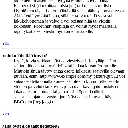
tunteiden ilmaisemiseen lyhyitä koodeja käyttämällä.
Esimerkiksi :) tarkoittaa iloista ja :( tarkoittaa surullista.
Hymiöiden täysi lista on nähtävillä viestinlähetyslomakkeessa.
Älä käytä hymiöitä liikaa, sillä ne voivat tehdä viestistä
lukukelvottoman ja valvoja voi poistaa niitä tai viestin
kokonaan. Foorumin ylläpitäjä on voinut myös määritellä
rajan yksittäisen viestin hymiöiden määrälle.
Ylös
Voinko lähettää kuvia?
Kyllä, kuvia voidaan käyttää viesteissäsi. Jos ylläpitäjä on
sallinut liitteet, voit mahdollisesti ladata kuvan foorumille.
Muutoin sinun täytyy antaa osoite julkisesti saatavilla olevaan
kuvaan, esim. http://www.example.com/my-picture.gif. Et voi
antaa osoitetta omalla koneellasi oleviin kuviin (ellei se ole
yleinen palvelin) tai kuviin, jotka ovat käyttäjätunnistuksen
takana, esim. hotmail tai yahoo sähköpostilaatikot,
salasanasuojatut sivustot, jne. Näyttääksesi kuvan, käytä
BBCoden [img]-tagia.
Ylös
Mitä ovat globaalit tiedotteet?