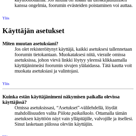
kanssa ongelmia, foorumin evästeiden poistaminen voi auttaa.
Ylös
Käyttäjän asetukset
Miten muutan asetuksiani?
Jos olet rekisteröitynyt käyttäjä, kaikki asetuksesi tallennetaan
foorumin tietokantaan. Muokataksesi niitä, vieraile omissa
asetuksissa, johon vievä linkki löytyy yleensä klikkaamalla
käyttäjänimeäsi foorumin sivujen ylälaidassa. Tätä kautta voit
muokata asetuksiasi ja valintojasi.
Ylös
Kuinka estän käyttäjänimeni näkymisen paikalla olevissa
käyttäjissä?
Omissa asetuksissasi, “Asetukset”-välilehdellä, löydät
mahdollisuuden valita
Piilota paikallaolo
. Ottamalla tämän
asetuksen käyttöön näyt vain ylläpitäjille, valvojille ja itsellesi.
Sinut lasketaan piilossa oleviin käyttäjiin.