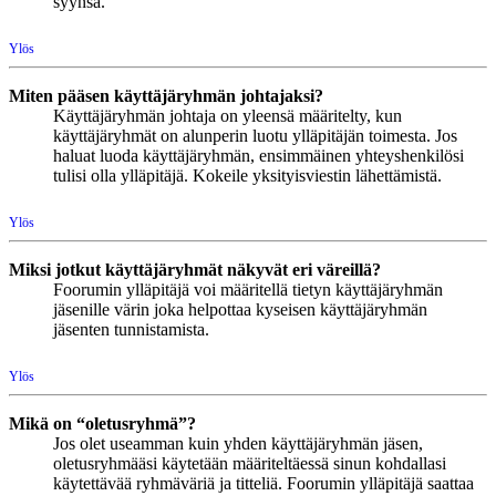
syynsä.
Ylös
Miten pääsen käyttäjäryhmän johtajaksi?
Käyttäjäryhmän johtaja on yleensä määritelty, kun
käyttäjäryhmät on alunperin luotu ylläpitäjän toimesta. Jos
haluat luoda käyttäjäryhmän, ensimmäinen yhteyshenkilösi
tulisi olla ylläpitäjä. Kokeile yksityisviestin lähettämistä.
Ylös
Miksi jotkut käyttäjäryhmät näkyvät eri väreillä?
Foorumin ylläpitäjä voi määritellä tietyn käyttäjäryhmän
jäsenille värin joka helpottaa kyseisen käyttäjäryhmän
jäsenten tunnistamista.
Ylös
Mikä on “oletusryhmä”?
Jos olet useamman kuin yhden käyttäjäryhmän jäsen,
oletusryhmääsi käytetään määriteltäessä sinun kohdallasi
käytettävää ryhmäväriä ja titteliä. Foorumin ylläpitäjä saattaa