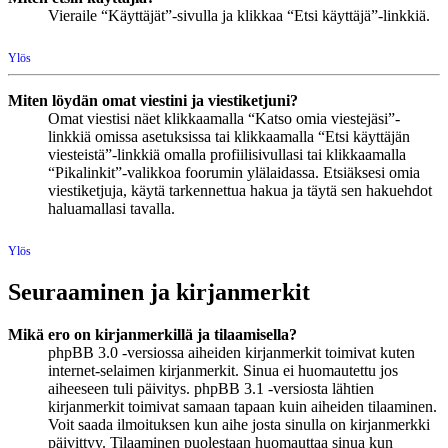
Vieraile “Käyttäjät”-sivulla ja klikkaa “Etsi käyttäjä”-linkkiä.
Ylös
Miten löydän omat viestini ja viestiketjuni?
Omat viestisi näet klikkaamalla “Katso omia viestejäsi”-
linkkiä omissa asetuksissa tai klikkaamalla “Etsi käyttäjän
viesteistä”-linkkiä omalla profiilisivullasi tai klikkaamalla
“Pikalinkit”-valikkoa foorumin ylälaidassa. Etsiäksesi omia
viestiketjuja, käytä tarkennettua hakua ja täytä sen hakuehdot
haluamallasi tavalla.
Ylös
Seuraaminen ja kirjanmerkit
Mikä ero on kirjanmerkillä ja tilaamisella?
phpBB 3.0 -versiossa aiheiden kirjanmerkit toimivat kuten
internet-selaimen kirjanmerkit. Sinua ei huomautettu jos
aiheeseen tuli päivitys. phpBB 3.1 -versiosta lähtien
kirjanmerkit toimivat samaan tapaan kuin aiheiden tilaaminen.
Voit saada ilmoituksen kun aihe josta sinulla on kirjanmerkki
päivittyy. Tilaaminen puolestaan huomauttaa sinua kun