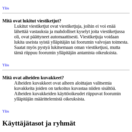
Ylös
Mitä ovat lukitut viestiketjut?
Lukitut viestiketjut ovat viestiketjuja, joihin ei voi enää
lähettää vastauksia ja mahdolliset kyselyt joita viestiketjussa
oli, ovat päättyneet automaattisesti. Viestiketjuja voidaan
lukita useista syistä ylläpitäjän tai foorumin valvojan toimesta.
Saatat myös pystyä lukitsemaan oman viestiketjusi, mutta
tämä riippuu foorumin ylläpitäjän antamista oikeuksista.
Ylös
Mitä ovat aiheiden kuvakkeet?
Aiheiden kuvakkeet ovat aiheen aloittajan valitsemia
kuvakkeita joiden on tarkoitus kuvastaa niiden sisältöä.
Aiheiden kuvakkeiden käyttöoikeudet riippuvat foorumin
ylläpitäjän määrittelemistä oikeuksista.
Ylös
Käyttäjätasot ja ryhmät