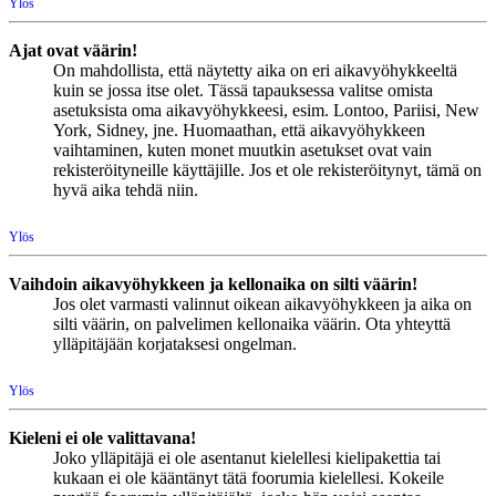
Ylös
Ajat ovat väärin!
On mahdollista, että näytetty aika on eri aikavyöhykkeeltä
kuin se jossa itse olet. Tässä tapauksessa valitse omista
asetuksista oma aikavyöhykkeesi, esim. Lontoo, Pariisi, New
York, Sidney, jne. Huomaathan, että aikavyöhykkeen
vaihtaminen, kuten monet muutkin asetukset ovat vain
rekisteröityneille käyttäjille. Jos et ole rekisteröitynyt, tämä on
hyvä aika tehdä niin.
Ylös
Vaihdoin aikavyöhykkeen ja kellonaika on silti väärin!
Jos olet varmasti valinnut oikean aikavyöhykkeen ja aika on
silti väärin, on palvelimen kellonaika väärin. Ota yhteyttä
ylläpitäjään korjataksesi ongelman.
Ylös
Kieleni ei ole valittavana!
Joko ylläpitäjä ei ole asentanut kielellesi kielipakettia tai
kukaan ei ole kääntänyt tätä foorumia kielellesi. Kokeile