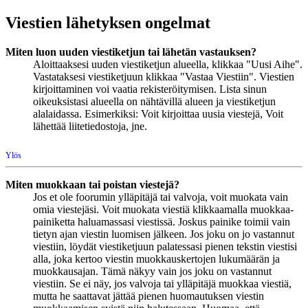
Viestien lähetyksen ongelmat
Miten luon uuden viestiketjun tai lähetän vastauksen?
Aloittaaksesi uuden viestiketjun alueella, klikkaa "Uusi Aihe".
Vastataksesi viestiketjuun klikkaa "Vastaa Viestiin". Viestien
kirjoittaminen voi vaatia rekisteröitymisen. Lista sinun
oikeuksistasi alueella on nähtävillä alueen ja viestiketjun
alalaidassa. Esimerkiksi: Voit kirjoittaa uusia viestejä, Voit
lähettää liitetiedostoja, jne.
Ylös
Miten muokkaan tai poistan viestejä?
Jos et ole foorumin ylläpitäjä tai valvoja, voit muokata vain
omia viestejäsi. Voit muokata viestiä klikkaamalla muokkaa-
painiketta haluamassasi viestissä. Joskus painike toimii vain
tietyn ajan viestin luomisen jälkeen. Jos joku on jo vastannut
viestiin, löydät viestiketjuun palatessasi pienen tekstin viestisi
alla, joka kertoo viestin muokkauskertojen lukumäärän ja
muokkausajan. Tämä näkyy vain jos joku on vastannut
viestiin. Se ei näy, jos valvoja tai ylläpitäjä muokkaa viestiä,
mutta he saattavat jättää pienen huomautuksen viestin