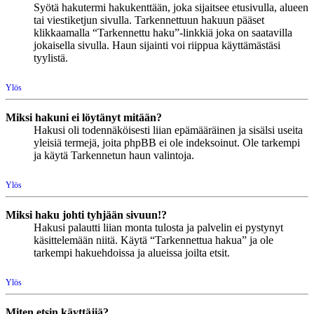
Syötä hakutermi hakukenttään, joka sijaitsee etusivulla, alueen
tai viestiketjun sivulla. Tarkennettuun hakuun pääset
klikkaamalla “Tarkennettu haku”-linkkiä joka on saatavilla
jokaisella sivulla. Haun sijainti voi riippua käyttämästäsi
tyylistä.
Ylös
Miksi hakuni ei löytänyt mitään?
Hakusi oli todennäköisesti liian epämääräinen ja sisälsi useita
yleisiä termejä, joita phpBB ei ole indeksoinut. Ole tarkempi
ja käytä Tarkennetun haun valintoja.
Ylös
Miksi haku johti tyhjään sivuun!?
Hakusi palautti liian monta tulosta ja palvelin ei pystynyt
käsittelemään niitä. Käytä “Tarkennettua hakua” ja ole
tarkempi hakuehdoissa ja alueissa joilta etsit.
Ylös
Miten etsin käyttäjiä?