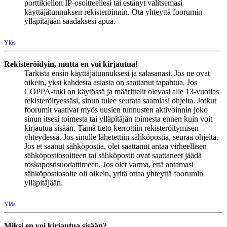
porttikiellon IP-osoitteellesi tai estänyt valitsemasi
käyttäjätunnuksen rekisteröinnin. Ota yhteyttä foorumin
ylläpitäjään saadaksesi apua.
Ylös
Rekisteröidyin, mutta en voi kirjautua!
Tarkista ensin käyttäjätunnuksesi ja salasanasi. Jos ne ovat
oikein, yksi kahdesta asiasta on saattanut tapahtua. Jos
COPPA-tuki on käytössä ja määrittelit olevasi alle 13-vuotias
rekisteröityessäsi, sinun tulee seurata saamiasi ohjeita. Jotkut
foorumit vaativat myös uusien tunnusten aktivoinnin joko
sinun itsesi toimesta tai ylläpitäjän toimesta ennen kuin voit
kirjautua sisään. Tämä tieto kerrottiin rekisteröitymisen
yhteydessä. Jos sinulle lähetettiin sähköpostia, seuraa ohjeita.
Jos et saanut sähköpostia, olet saattanut antaa virheellisen
sähköpostiosoitteen tai sähköpostit ovat saattaneet jäädä
roskapostisuodattimeen. Jos olet varma, että antamasi
sähköpostiosoite oli oikein, yritä ottaa yhteyttä foorumin
ylläpitäjään.
Ylös
Miksi en voi kirjautua sisään?