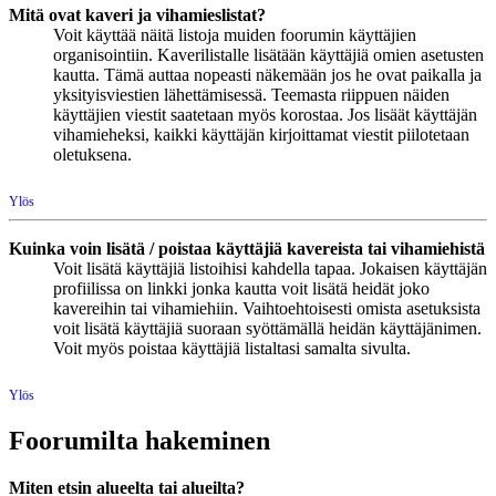
Mitä ovat kaveri ja vihamieslistat?
Voit käyttää näitä listoja muiden foorumin käyttäjien
organisointiin. Kaverilistalle lisätään käyttäjiä omien asetusten
kautta. Tämä auttaa nopeasti näkemään jos he ovat paikalla ja
yksityisviestien lähettämisessä. Teemasta riippuen näiden
käyttäjien viestit saatetaan myös korostaa. Jos lisäät käyttäjän
vihamieheksi, kaikki käyttäjän kirjoittamat viestit piilotetaan
oletuksena.
Ylös
Kuinka voin lisätä / poistaa käyttäjiä kavereista tai vihamiehistä
Voit lisätä käyttäjiä listoihisi kahdella tapaa. Jokaisen käyttäjän
profiilissa on linkki jonka kautta voit lisätä heidät joko
kavereihin tai vihamiehiin. Vaihtoehtoisesti omista asetuksista
voit lisätä käyttäjiä suoraan syöttämällä heidän käyttäjänimen.
Voit myös poistaa käyttäjiä listaltasi samalta sivulta.
Ylös
Foorumilta hakeminen
Miten etsin alueelta tai alueilta?