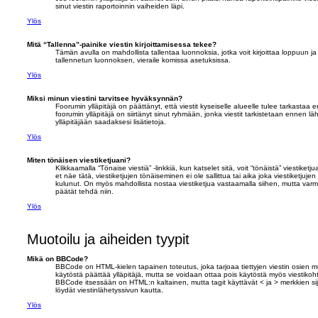
sinut viestin raportoinnin vaiheiden läpi.
Ylös
Mitä “Tallenna”-painike viestin kirjoittamisessa tekee?
Tämän avulla on mahdollista tallentaa luonnoksia, jotka voit kirjoittaa loppuun 
tallennetun luonnoksen, vieraile komissa asetuksissa.
Ylös
Miksi minun viestini tarvitsee hyväksynnän?
Foorumin ylläpitäjä on päättänyt, että viestit kyseiselle alueelle tulee tarkastaa
foorumin ylläpitäjä on siirtänyt sinut ryhmään, jonka viestit tarkistetaan ennen l
ylläpitäjään saadaksesi lisätietoja.
Ylös
Miten tönäisen viestiketjuani?
Klikkaamalla “Tönaise viestiä” -linkkiä, kun katselet sitä, voit “tönäistä” viestik
et näe tätä, viestiketjujen tönäiseminen ei ole sallittua tai aika joka viestiketjuje
kulunut. On myös mahdollista nostaa viestiketjua vastaamalla siihen, mutta varm
päätät tehdä niin.
Ylös
Muotoilu ja aiheiden tyypit
Mikä on BBCode?
BBCode on HTML-kielen tapainen toteutus, joka tarjoaa tiettyjen viestin osie
käytöstä päättää ylläpitäjä, mutta se voidaan ottaa pois käytöstä myös viestikohtai
BBCode itsessään on HTML:n kaltainen, mutta tagit käyttävät < ja > merkkien s
löydät viestinlähetyssivun kautta.
Ylös