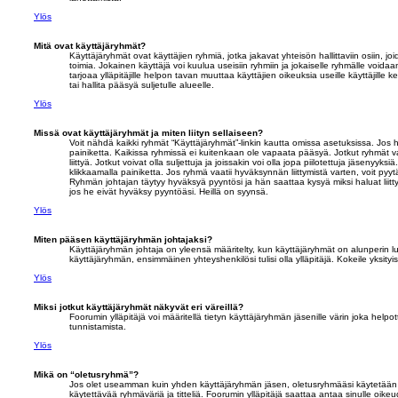
Ylös
Mitä ovat käyttäjäryhmät?
Käyttäjäryhmät ovat käyttäjien ryhmiä, jotka jakavat yhteisön hallittaviin osiin, jo
toimia. Jokainen käyttäjä voi kuulua useisiin ryhmiin ja jokaiselle ryhmälle voidaa
tarjoaa ylläpitäjille helpon tavan muuttaa käyttäjien oikeuksia useille käyttäjille 
tai hallita pääsyä suljetulle alueelle.
Ylös
Missä ovat käyttäjäryhmät ja miten liityn sellaiseen?
Voit nähdä kaikki ryhmät “Käyttäjäryhmät”-linkin kautta omissa asetuksissa. Jos h
painiketta. Kaikissa ryhmissä ei kuitenkaan ole vapaata pääsyä. Jotkut ryhmät 
liittyä. Jotkut voivat olla suljettuja ja joissakin voi olla jopa piilotettuja jäsenyyksi
klikkaamalla painiketta. Jos ryhmä vaatii hyväksynnän liittymistä varten, voit pyytä
Ryhmän johtajan täytyy hyväksyä pyyntösi ja hän saattaa kysyä miksi haluat liitty
jos he eivät hyväksy pyyntöäsi. Heillä on syynsä.
Ylös
Miten pääsen käyttäjäryhmän johtajaksi?
Käyttäjäryhmän johtaja on yleensä määritelty, kun käyttäjäryhmät on alunperin lu
käyttäjäryhmän, ensimmäinen yhteyshenkilösi tulisi olla ylläpitäjä. Kokeile yksityis
Ylös
Miksi jotkut käyttäjäryhmät näkyvät eri väreillä?
Foorumin ylläpitäjä voi määritellä tietyn käyttäjäryhmän jäsenille värin joka hel
tunnistamista.
Ylös
Mikä on “oletusryhmä”?
Jos olet useamman kuin yhden käyttäjäryhmän jäsen, oletusryhmääsi käytetään 
käytettävää ryhmäväriä ja titteliä. Foorumin ylläpitäjä saattaa antaa sinulle oik