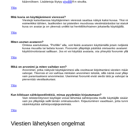
käännöksen. Lisätietoja löytyy
phpBB
®:n sivuilta.
Ylös
Mitä kuvia on käyttäjänimeni vieressä?
Viestejä katsottaessa käyttäjänimen vieressä saattaa näkyä kaksi kuvaa. Yksi niist
esimerkiksi tähtien, laatikoiden tai pisteiden muodossa viestimäärästäsi tai statu
kuva on avatar ja on yleensä uniikki tai henkilökohtainen jokaisella käyttäjällä.
Ylös
Miten asetan avataren?
Omissa asetuksissa, “Profiilin” alla, voit lisätä avataren käyttämällä jotain neljäst
kuvaa muualta tai ladata kuvan. Foorumin ylläpitäjä päättää otetaanko avataret 
käyttöönottotavat sallitaan. Jos et voi käyttää avataria, ota yhteyttä foorumin yll
Ylös
Mikä on arvonimi ja miten vaihdan sen?
Arvonimet, jotka näkyvät käyttäjänimesi alla osoittavat kirjoittamiesi viestien määrän
valvojat. Yleensä et voi vaihtaa minkään arvonimen tekstiä, sillä nämä ovat ylläpit
vain parantaaksesi arvonimeäsi. Useimmat foorumit eivät siedä tätä ja valvojat tai 
pienentää viestilaskuriasi.
Ylös
Kun klikkaan sähköpostilinkkiä, minua pyydetään kirjautumaan?
Vain rekisteröityneet käyttäjät voivat lähettää sähköpostia muille käyttäjille sis
vain jos ylläpitäjä sallii tämän ominaisuuden. Kirjautuminen vaaditaan, jotta tunn
väärinkäyttää sähköpostijärjestelmää.
Ylös
Viestien lähetyksen ongelmat