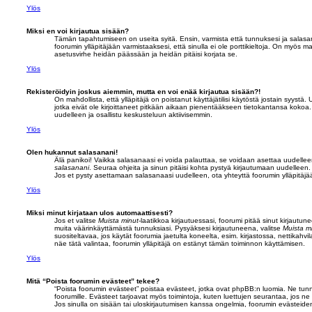
Ylös
Miksi en voi kirjautua sisään?
Tämän tapahtumiseen on useita syitä. Ensin, varmista että tunnuksesi ja salasan
foorumin ylläpitäjään varmistaaksesi, että sinulla ei ole porttikieltoja. On myös ma
asetusvirhe heidän päässään ja heidän pitäisi korjata se.
Ylös
Rekisteröidyin joskus aiemmin, mutta en voi enää kirjautua sisään?!
On mahdollista, että ylläpitäjä on poistanut käyttäjätilisi käytöstä jostain syystä.
jotka eivät ole kirjoittaneet pitkään aikaan pienentääkseen tietokantansa kokoa. 
uudelleen ja osallistu keskusteluun aktiivisemmin.
Ylös
Olen hukannut salasanani!
Älä panikoi! Vaikka salasanaasi ei voida palauttaa, se voidaan asettaa uudelleen
salasanani
. Seuraa ohjeita ja sinun pitäisi kohta pystyä kirjautumaan uudelleen.
Jos et pysty asettamaan salasanaasi uudelleen, ota yhteyttä foorumin ylläpitäjä
Ylös
Miksi minut kirjataan ulos automaattisesti?
Jos et valitse
Muista minut
-laatikkoa kirjautuessasi, foorumi pitää sinut kirjaut
muita väärinkäyttämästä tunnuksiasi. Pysyäksesi kirjautuneena, valitse
Muista m
suositeltavaa, jos käytät foorumia jaetulta koneelta, esim. kirjastossa, nettikahv
näe tätä valintaa, foorumin ylläpitäjä on estänyt tämän toiminnon käyttämisen.
Ylös
Mitä “Poista foorumin evästeet” tekee?
“Poista foorumin evästeet” poistaa evästeet, jotka ovat phpBB:n luomia. Ne tunni
foorumille. Evästeet tarjoavat myös toimintoja, kuten luettujen seurantaa, jos ne
Jos sinulla on sisään tai uloskirjautumisen kanssa ongelmia, foorumin evästeide