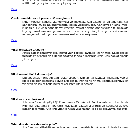
sallittu, ota yhteyttä foorumin ylläpitäjään.
Ylös
Kuinka muokkaan tai poistan äänestyksen?
Kuten viestien kanssa, äänestyksiä voi muokata vain alkuperäinen lähettäjä, valv
äänestystä, muokkaa ensimmäistä viestiä viestiketjussa. Äänestys on aina kytkett
kukaan ei ole vielä äänestänyt, käyttäjät voivat poistaa äänestyksen tai muoka
käyttäjät ovat kuitenkin jo äänestäneet, vain valvojat tai ylläpitäjät voivat muok
äänestysvaihtoehtojen vaihtamisen kesken äänestyksen.
Ylös
Miksi en pääse alueelle?
Jotkin alueet saattavat olla rajattu vain tietyille käyttäjille tai ryhmille. Katsoakses
toimintojen tekeminen alueella saattaa tarvita erikoisoikeuksia. Jos haluat oikeu
ylläpitäjään.
Ylös
Miksi en voi liittää tiedostoja?
Liitetiedostojen oikeudet annetaan alueen, ryhmän tai käyttäjän mukaan. Foorumin
liitetiedostojen liittämistä tietyllä alueella tai vain tietyt ryhmät saattavat pystyä 
ylläpitäjään jos et tiedä miksi et voi lisätä liitetiedostoja.
Ylös
Miksi sain varoituksen?
Jokaisen foorumin ylläpitäjällä on omat säännöt heidän sivustollensa. Jos olet r
Huomioi, että tämä on foorumin ylläpitäjän päätös ja phpBB Limitedillä ei ole si
mitään tekemistä. Ota yhteyttä foorumin ylläpitäjään, jos olet epävarma annetun
Ylös
Miten ilmoitan viestin valvojalle?
Jos foorumin ylläpitäjä on sallinut sen, sinun pitäisi nähdä raportointipainike v