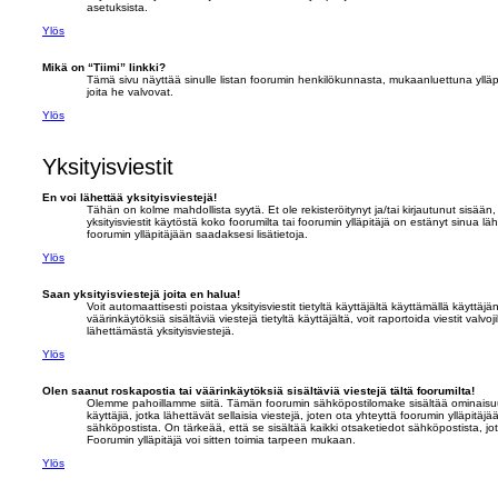
asetuksista.
Ylös
Mikä on “Tiimi” linkki?
Tämä sivu näyttää sinulle listan foorumin henkilökunnasta, mukaanluettuna ylläpit
joita he valvovat.
Ylös
Yksityisviestit
En voi lähettää yksityisviestejä!
Tähän on kolme mahdollista syytä. Et ole rekisteröitynyt ja/tai kirjautunut sisään,
yksityisviestit käytöstä koko foorumilta tai foorumin ylläpitäjä on estänyt sinua lä
foorumin ylläpitäjään saadaksesi lisätietoja.
Ylös
Saan yksityisviestejä joita en halua!
Voit automaattisesti poistaa yksityisviestit tietyltä käyttäjältä käyttämällä käyttäj
väärinkäytöksiä sisältäviä viestejä tietyltä käyttäjältä, voit raportoida viestit valvoj
lähettämästä yksityisviestejä.
Ylös
Olen saanut roskapostia tai väärinkäytöksiä sisältäviä viestejä tältä foorumilta!
Olemme pahoillamme siitä. Tämän foorumin sähköpostilomake sisältää ominaisuuks
käyttäjiä, jotka lähettävät sellaisia viestejä, joten ota yhteyttä foorumin ylläpitä
sähköpostista. On tärkeää, että se sisältää kaikki otsaketiedot sähköpostista, jotk
Foorumin ylläpitäjä voi sitten toimia tarpeen mukaan.
Ylös