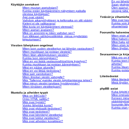
En voi lähettä
Käyttäjän asetukset
Saan yksityis
Miten muutan asetuksiani?
Olen saanut r
Kuinka estän käyttäjänimeni näkymisen paikalla
viestejä tältä
olevissa käyttäjissä?
Ystävät ja vihamiehe
Ajat ovat väärin!
Mitä ovat kave
Vaihdoin aikavyöhykkeen ja kellonaika on silti väärin!
Kuinka voin li
Kieleni ei ole valittavana!
vihamiehistä
Mitä kuvia on käyttäjänimeni vieressä?
Miten asetan avataren?
Foorumilta hakemin
Mikä on arvonimi ja miten vaihdan sen?
Miten etsin al
Kun klikkaan sähköpostilinkkiä, minua pyydetään
Miksi hakuni 
kirjautumaan?
Miksi haku jo
Miten etsin k
Viestien lähetyksen ongelmat
Miten löydän o
Miten luon uuden viestiketjun tai lähetän vastauksen?
Miten muokkaan tai poistan viestejä?
Seuraaminen ja kirj
Miten liitän allekirjoituksen viestiini?
Mikä ero on ki
Kuinka luon äänestyksen?
Kuinka teen 
Miksi en voi lisätä vastausvaihtoehtoja kyselyyn?
aihetta?
Kuinka muokkaan tai poistan äänestyksen?
Kuinka tilaa
Miksi en pääse alueelle?
Kuinka poista
Miksi en voi liittää tiedostoja?
Miksi sain varoituksen?
Liitetiedostot
Miten ilmoitan viestin valvojalle?
Mitkä liitetied
Mitä “Tallenna”-painike viestin kirjoittamisessa tekee?
Mistä löydän 
Miksi minun viestini tarvitsee hyväksynnän?
Miten tönäisen viestiketjuani?
phpBB -asiat
Kuka kirjoitt
Muotoilu ja aiheiden tyypit
Miksi ominais
Mikä on BBCode?
Keneen minun
Onko HTML sallittu?
väärinkäytöst
Mitä ovat hymiöt?
foorumiin liit
Voinko lähettää kuvia?
Kuinka otan y
Mitä ovat globaalit tiedotteet?
Mitä ovat tiedotteet?
Mitä ovat kiinnitetyt viestiketjut
Mitä ovat lukitut viestiketjut?
Mitä ovat aiheiden kuvakkeet?