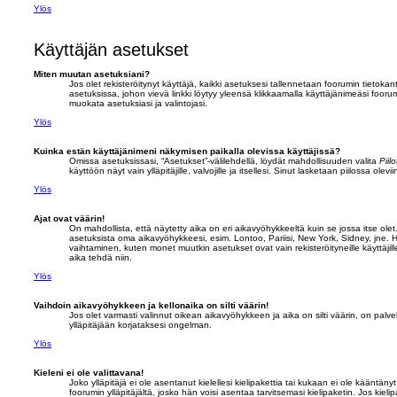
Ylös
Käyttäjän asetukset
Miten muutan asetuksiani?
Jos olet rekisteröitynyt käyttäjä, kaikki asetuksesi tallennetaan foorumin tietoka
asetuksissa, johon vievä linkki löytyy yleensä klikkaamalla käyttäjänimeäsi foorum
muokata asetuksiasi ja valintojasi.
Ylös
Kuinka estän käyttäjänimeni näkymisen paikalla olevissa käyttäjissä?
Omissa asetuksissasi, “Asetukset”-välilehdellä, löydät mahdollisuuden valita
Piil
käyttöön näyt vain ylläpitäjille, valvojille ja itsellesi. Sinut lasketaan piilossa oleviin
Ylös
Ajat ovat väärin!
On mahdollista, että näytetty aika on eri aikavyöhykkeeltä kuin se jossa itse ole
asetuksista oma aikavyöhykkeesi, esim. Lontoo, Pariisi, New York, Sidney, jne
vaihtaminen, kuten monet muutkin asetukset ovat vain rekisteröityneille käyttäjill
aika tehdä niin.
Ylös
Vaihdoin aikavyöhykkeen ja kellonaika on silti väärin!
Jos olet varmasti valinnut oikean aikavyöhykkeen ja aika on silti väärin, on palve
ylläpitäjään korjataksesi ongelman.
Ylös
Kieleni ei ole valittavana!
Joko ylläpitäjä ei ole asentanut kielellesi kielipakettia tai kukaan ei ole kääntänyt
foorumin ylläpitäjältä, josko hän voisi asentaa tarvitsemasi kielipaketin. Jos kiel