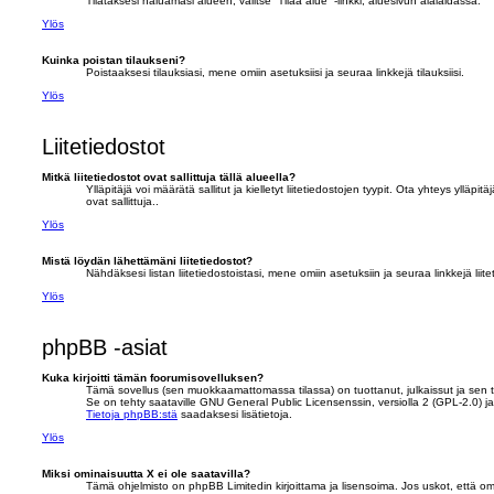
Tilataksesi haluamasi alueen, valitse “Tilaa alue” -linkki, aluesivun alalaidassa.
Ylös
Kuinka poistan tilaukseni?
Poistaaksesi tilauksiasi, mene omiin asetuksiisi ja seuraa linkkejä tilauksiisi.
Ylös
Liitetiedostot
Mitkä liitetiedostot ovat sallittuja tällä alueella?
Ylläpitäjä voi määrätä sallitut ja kielletyt liitetiedostojen tyypit. Ota yhteys ylläpi
ovat sallittuja..
Ylös
Mistä löydän lähettämäni liitetiedostot?
Nähdäksesi listan liitetiedostoistasi, mene omiin asetuksiin ja seuraa linkkejä liit
Ylös
phpBB -asiat
Kuka kirjoitti tämän foorumisovelluksen?
Tämä sovellus (sen muokkaamattomassa tilassa) on tuottanut, julkaissut ja sen 
Se on tehty saataville GNU General Public Licensenssin, versiolla 2 (GPL-2.0) j
Tietoja phpBB:stä
saadaksesi lisätietoja.
Ylös
Miksi ominaisuutta X ei ole saatavilla?
Tämä ohjelmisto on phpBB Limitedin kirjoittama ja lisensoima. Jos uskot, että omin