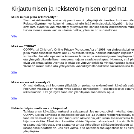
Kirjautumisen ja rekisteröitymisen ongelmat
Miksi minun pitää rekisteröityä?
Sinun ei välttämättä tarvitse, riippuu foorumin ylläpitäjästä, tarvitaanko foorumilla 
Rekisteröityminen voi kuitenkin antaa sinulle lisää ominaisuuksia käyttöön, jotka 
ovat mm. avatar-kuvan määrittely, yksityisviestit, sähköpostien lähettäminen muille
Siihen menee aikaa vain muutamia hetkiä, joten se on suositeltavaa.
Ylös
Mikä on COPPA?
COPPA, tai Children’s Online Privacy Protection Act of 1998, on yhdysvaltalainen 
jotka mahdollisesti keräävät alle 13-vuotiailta tietoja, hankkia huoltajan kirjallis
vuotiaalta. Jos olet epävarma koskeeko tämä sinua rekisteröityvänä käyttäjänä tai
ota yhteyttä oikeudelliseen neuvonantajaan saadaksesi apua. Huomaa, että php
eivät voi antaa lakineuvontaa ja eivät ole yhteyshenkilöitä minkäänlaisissa laki
“Keneen minun tulee olla yhteydessä väärinkäytöstapauksissa tai lakiasioissa täh
Ylös
Miksi en voi rekisteröityä?
On mahdollista, että foorumin ylläpitäjä on poistanut rekisteröinnin käytöstä estää
Foorumin ylläpitäjä on voinut myös asettaa porttikiellon IP-osoitteellesi tai estä
rekisteröinnin. Ota yhteyttä foorumin ylläpitäjään saadaksesi apua.
Ylös
Rekisteröidyin, mutta en voi kirjautua!
Tarkista ensin käyttäjätunnuksesi ja salasanasi. Jos ne ovat oikein, yksi kahdes
COPPA-tuki on käytössä ja määrittelit olevasi alle 13-vuotias rekisteröityessäsi, 
foorumit vaativat myös uusien tunnusten aktivoinnin joko sinun itsesi toimesta tai
kirjautua sisään. Tämä tieto kerrottiin rekisteröitymisen yhteydessä. Jos sinulle l
et saanut sähköpostia, olet saattanut antaa virheellisen sähköpostiosoitteen ta
roskapostisuodattimeen. Jos olet varma, että antamasi sähköpostiosoite oli oikein
ylläpitäjään.