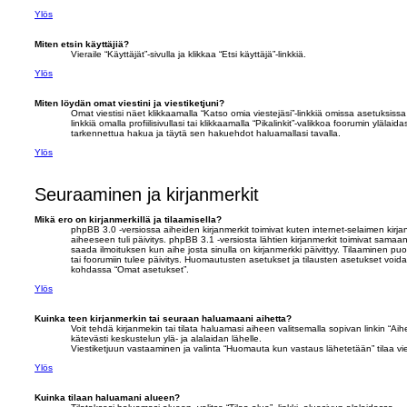
Ylös
Miten etsin käyttäjiä?
Vieraile “Käyttäjät”-sivulla ja klikkaa “Etsi käyttäjä”-linkkiä.
Ylös
Miten löydän omat viestini ja viestiketjuni?
Omat viestisi näet klikkaamalla “Katso omia viestejäsi”-linkkiä omissa asetuksissa t
linkkiä omalla profiilisivullasi tai klikkaamalla “Pikalinkit”-valikkoa foorumin ylälai
tarkennettua hakua ja täytä sen hakuehdot haluamallasi tavalla.
Ylös
Seuraaminen ja kirjanmerkit
Mikä ero on kirjanmerkillä ja tilaamisella?
phpBB 3.0 -versiossa aiheiden kirjanmerkit toimivat kuten internet-selaimen kirj
aiheeseen tuli päivitys. phpBB 3.1 -versiosta lähtien kirjanmerkit toimivat samaa
saada ilmoituksen kun aihe josta sinulla on kirjanmerkki päivittyy. Tilaaminen
tai foorumiin tulee päivitys. Huomautusten asetukset ja tilausten asetukset voi
kohdassa “Omat asetukset”.
Ylös
Kuinka teen kirjanmerkin tai seuraan haluamaani aihetta?
Voit tehdä kirjanmekin tai tilata haluamasi aiheen valitsemalla sopivan linkin “Aihe
kätevästi keskustelun ylä- ja alalaidan lähelle.
Viestiketjuun vastaaminen ja valinta “Huomauta kun vastaus lähetetään” tilaa vie
Ylös
Kuinka tilaan haluamani alueen?