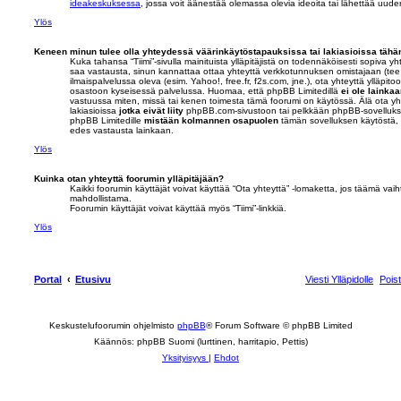
ideakeskuksessa
, jossa voit äänestää olemassa olevia ideoita tai lähettää uude
Ylös
Keneen minun tulee olla yhteydessä väärinkäytöstapauksissa tai lakiasioissa tähän 
Kuka tahansa “Tiimi”-sivulla mainituista ylläpitäjistä on todennäköisesti sopiva yht
saa vastausta, sinun kannattaa ottaa yhteyttä verkkotunnuksen omistajaan (te
ilmaispalvelussa oleva (esim. Yahoo!, free.fr, f2s.com, jne.), ota yhteyttä ylläpit
osastoon kyseisessä palvelussa. Huomaa, että phpBB Limitedillä
ei ole lainkaa
vastuussa miten, missä tai kenen toimesta tämä foorumi on käytössä. Älä ota y
lakiasioissa
jotka eivät liity
phpBB.com-sivustoon tai pelkkään phpBB-sovellukse
phpBB Limitedille
mistään kolmannen osapuolen
tämän sovelluksen käytöstä, 
edes vastausta lainkaan.
Ylös
Kuinka otan yhteyttä foorumin ylläpitäjään?
Kaikki foorumin käyttäjät voivat käyttää “Ota yhteyttä” -lomaketta, jos täämä vai
mahdollistama.
Foorumin käyttäjät voivat käyttää myös “Tiimi”-linkkiä.
Ylös
Portal
Etusivu
Viesti Ylläpidolle
Pois
Keskustelufoorumin ohjelmisto
phpBB
® Forum Software © phpBB Limited
Käännös: phpBB Suomi (lurttinen, harritapio, Pettis)
Yksityisyys
|
Ehdot