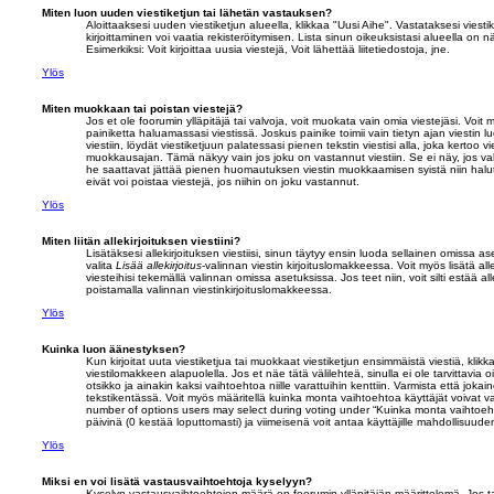
Miten luon uuden viestiketjun tai lähetän vastauksen?
Aloittaaksesi uuden viestiketjun alueella, klikkaa "Uusi Aihe". Vastataksesi viestik
kirjoittaminen voi vaatia rekisteröitymisen. Lista sinun oikeuksistasi alueella on n
Esimerkiksi: Voit kirjoittaa uusia viestejä, Voit lähettää liitetiedostoja, jne.
Ylös
Miten muokkaan tai poistan viestejä?
Jos et ole foorumin ylläpitäjä tai valvoja, voit muokata vain omia viestejäsi. Voi
painiketta haluamassasi viestissä. Joskus painike toimii vain tietyn ajan viestin 
viestiin, löydät viestiketjuun palatessasi pienen tekstin viestisi alla, joka kerto
muokkausajan. Tämä näkyy vain jos joku on vastannut viestiin. Se ei näy, jos valv
he saattavat jättää pienen huomautuksen viestin muokkaamisen syistä niin halu
eivät voi poistaa viestejä, jos niihin on joku vastannut.
Ylös
Miten liitän allekirjoituksen viestiini?
Lisätäksesi allekirjoituksen viestiisi, sinun täytyy ensin luoda sellainen omissa as
valita
Lisää allekirjoitus
-valinnan viestin kirjoituslomakkeessa. Voit myös lisätä all
viesteihisi tekemällä valinnan omissa asetuksissa. Jos teet niin, voit silti estää alle
poistamalla valinnan viestinkirjoituslomakkeessa.
Ylös
Kuinka luon äänestyksen?
Kun kirjoitat uuta viestiketjua tai muokkaat viestiketjun ensimmäistä viestiä, klik
viestilomakkeen alapuolella. Jos et näe tätä välilehteä, sinulla ei ole tarvittavi
otsikko ja ainakin kaksi vaihtoehtoa niille varattuihin kenttiin. Varmista että jokai
tekstikentässä. Voit myös määritellä kuinka monta vaihtoehtoa käyttäjät voivat v
number of options users may select during voting under “Kuinka monta vaihtoeht
päivinä (0 kestää loputtomasti) ja viimeisenä voit antaa käyttäjille mahdollisuu
Ylös
Miksi en voi lisätä vastausvaihtoehtoja kyselyyn?
Kyselyn vastausvaihtoehtojen määrä on foorumin ylläpitäjän määrittelemä. Jos 