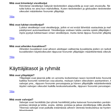
Mitä ovat kiinnitetyt viestiketjut
Kiinnitetyt viestiketjut näkyvät tiedotteiden alapuolella ja ovat vain etusivulla. N
tulisi lukea ne aina kun mahdollista. Kuten tiedotteiden ja globaalien tiedotteiden
oikeudet määrittelee foorumin ylläpitäjä.
Ylös
Mitä ovat lukitut viestiketjut?
Lukitut viestiketjut ovat viestiketjuja, joihin ei voi enää lähettää vastauksia ja mahd
päättyneet automaattisesti. Viestiketjuja voidaan lukita useista syistä ylläpitäjän
myös pystyä lukitsemaan oman viestiketjusi, mutta tämä riippuu foorumin ylläpitä
Ylös
Mitä ovat aiheiden kuvakkeet?
Aiheiden kuvakkeet ovat aiheen aloittajan valitsemia kuvakkeita joiden on tarkoi
kuvakkeiden käyttöoikeudet riippuvat foorumin ylläpitäjän määrittelemistä oikeuks
Ylös
Käyttäjätasot ja ryhmät
Mitä ovat ylläpitäjät?
Ylläpitäjät ovat jäseniä joille on annettu korkeimman tason kontrolli koko foorumi
kaikkia foorumin toiminnan osa-alueita, mukaan lukien oikeuksien asettaminen, käy
valvojat yms., riippuen foorumin perustajasta ja hänen ylläpitäjille määrittelemist
täydet valvojan oikeudet kaikilla keskustelualueilla, riippuen foorumin perustajan
Ylös
Mitä ovatr valvojat?
Valvojat ovat henkilöitä (tai ryhmä henkilöitä) jotka katsovat foorumeiden perään 
poistaa viestejä ja lukita, avata, siirtää, poistaa ja jakaa viestiketjuja niillä alueil
Yleensä valvojat ovat paikalla estämässä aiheen vierestä keskustelua tai hyvien
lähettämistä.