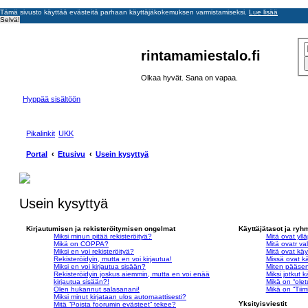
Tämä sivusto käyttää evästeitä parhaan käyttäjäkokemuksen varmistamiseksi.
Lue lisää
Selvä!
rintamamiestalo.fi
Olkaa hyvät. Sana on vapaa.
Hyppää sisältöön
Pikalinkit
UKK
Portal
Etusivu
Usein kysyttyä
Usein kysyttyä
Kirjautumisen ja rekisteröitymisen ongelmat
Käyttäjätasot ja ryh
Miksi minun pitää rekisteröityä?
Mitä ovat yllä
Mikä on COPPA?
Mitä ovatr va
Miksi en voi rekisteröityä?
Mitä ovat käy
Rekisteröidyin, mutta en voi kirjautua!
Missä ovat kä
Miksi en voi kirjautua sisään?
Miten pääsen
Rekisteröidyin joskus aiemmin, mutta en voi enää
Miksi jotkut k
kirjautua sisään?!
Mikä on “ole
Olen hukannut salasanani!
Mikä on “Tiimi
Miksi minut kirjataan ulos automaattisesti?
Yksityisviestit
Mitä “Poista foorumin evästeet” tekee?