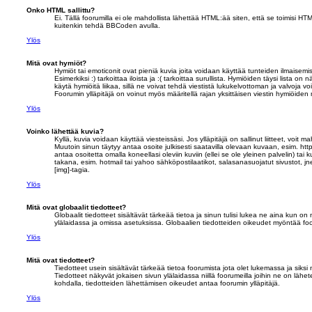
Onko HTML sallittu?
Ei. Tällä foorumilla ei ole mahdollista lähettää HTML:ää siten, että se toimisi 
kuitenkin tehdä BBCoden avulla.
Ylös
Mitä ovat hymiöt?
Hymiöt tai emoticonit ovat pieniä kuvia joita voidaan käyttää tunteiden ilmaisemi
Esimerkiksi :) tarkoittaa iloista ja :( tarkoittaa surullista. Hymiöiden täysi lista o
käytä hymiöitä liikaa, sillä ne voivat tehdä viestistä lukukelvottoman ja valvoja vo
Foorumin ylläpitäjä on voinut myös määritellä rajan yksittäisen viestin hymiöiden 
Ylös
Voinko lähettää kuvia?
Kyllä, kuvia voidaan käyttää viesteissäsi. Jos ylläpitäjä on sallinut liitteet, voit m
Muutoin sinun täytyy antaa osoite julkisesti saatavilla olevaan kuvaan, esim. htt
antaa osoitetta omalla koneellasi oleviin kuviin (ellei se ole yleinen palvelin) tai 
takana, esim. hotmail tai yahoo sähköpostilaatikot, salasanasuojatut sivustot,
[img]-tagia.
Ylös
Mitä ovat globaalit tiedotteet?
Globaalit tiedotteet sisältävät tärkeää tietoa ja sinun tulisi lukea ne aina kun 
ylälaidassa ja omissa asetuksissa. Globaalien tiedotteiden oikeudet myöntää foor
Ylös
Mitä ovat tiedotteet?
Tiedotteet usein sisältävät tärkeää tietoa foorumista jota olet lukemassa ja siksi 
Tiedotteet näkyvät jokaisen sivun ylälaidassa niillä foorumeilla joihin ne on lähet
kohdalla, tiedotteiden lähettämisen oikeudet antaa foorumin ylläpitäjä.
Ylös