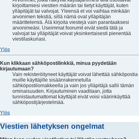
kirjoittamiesi viestien määrän tai tietyt käyttäjät, kuten
ylläpitäjät tai valvojat. Yleensä et voi vaihtaa minkään
arvonimen tekstiä, sillä nämä ovat ylläpitäjän
määrittelemiä. Älä kirjoita viestejä vain parantaaksesi
arvonimeäsi. Useimmat foorumit eivät siedä tätä ja
valvojat tai ylläpitäjät voivat yksinkertaisesti pienentää
viestilaskuriasi.
Ylös
Kun klikkaan sähköpostilinkkiä, minua pyydetään
kirjautumaan?
Vain rekisteröityneet käyttäjät voivat lähettää sähköpostia
muille käyttäjille sisäänrakennetulla
sähköpostilomakkeella ja vain jos ylläpitäjä sallii tämän
ominaisuuden. Kirjautuminen vaaditaan, jotta
tunnistautumattomat käyttäjät eivät voisi väärinkäyttää
sähköpostijärjestelmää.
Ylös
Viestien lähetyksen ongelmat