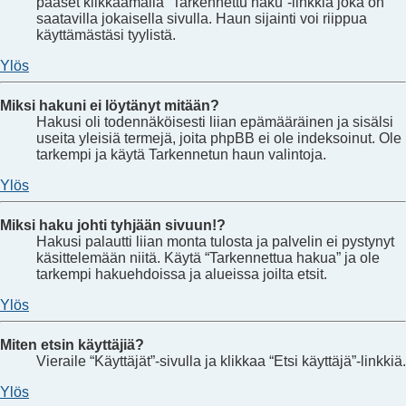
pääset klikkaamalla “Tarkennettu haku”-linkkiä joka on
saatavilla jokaisella sivulla. Haun sijainti voi riippua
käyttämästäsi tyylistä.
Ylös
Miksi hakuni ei löytänyt mitään?
Hakusi oli todennäköisesti liian epämääräinen ja sisälsi
useita yleisiä termejä, joita phpBB ei ole indeksoinut. Ole
tarkempi ja käytä Tarkennetun haun valintoja.
Ylös
Miksi haku johti tyhjään sivuun!?
Hakusi palautti liian monta tulosta ja palvelin ei pystynyt
käsittelemään niitä. Käytä “Tarkennettua hakua” ja ole
tarkempi hakuehdoissa ja alueissa joilta etsit.
Ylös
Miten etsin käyttäjiä?
Vieraile “Käyttäjät”-sivulla ja klikkaa “Etsi käyttäjä”-linkkiä.
Ylös