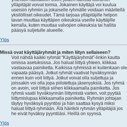
ylläpitäjät voivat toimia. Jokainen käyttäjä voi kuulua
useisiin ryhmiin ja jokaiselle ryhmälle voidaan määritellä
yksilölliset oikeudet. Tämä tarjoaa ylläpitäjille helpon
tavan muuttaa käyttäjien oikeuksia useille käyttäjille
kerralla, kuten muuttaa valvojien oikeuksia tai hallita
pääsyä suljetulle alueelle.
Ylös
Missä ovat käyttäjäryhmät ja miten liityn sellaiseen?
Voit nähdä kaikki ryhmät “Käyttäjäryhmät”-linkin kautta
omissa asetuksissa. Jos haluat liittyä yhteen, klikkaa
vastaavaa painiketta. Kaikissa ryhmissä ei kuitenkaan ole
vapaata pääsyä. Jotkut ryhmät vaativat hyväksynnän
ennen kuin voit liittyä. Jotkut voivat olla suljettuja ja
joissakin voi olla jopa piilotettuja jäsenyyksiä. Jos ryhmä
on avoin, voit liittyä siihen klikkaamalla painiketta. Jos
ryhmä vaatii hyväksynnän liittymistä varten, voit pyytää
liittymislupaa klikkaamalla painiketta. Ryhmän johtajan
täytyy hyväksyä pyyntösi ja hän saattaa kysyä miksi
haluat liittyä ryhmään. Älä häiriköi ryhmän ylläpitäjiä jos
he eivät hyväksy pyyntöäsi. Heillä on syynsä.
Ylös