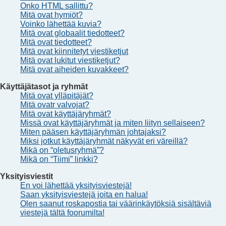
Onko HTML sallittu?
Mitä ovat hymiöt?
Voinko lähettää kuvia?
Mitä ovat globaalit tiedotteet?
Mitä ovat tiedotteet?
Mitä ovat kiinnitetyt viestiketjut
Mitä ovat lukitut viestiketjut?
Mitä ovat aiheiden kuvakkeet?
Käyttäjätasot ja ryhmät
Mitä ovat ylläpitäjät?
Mitä ovatr valvojat?
Mitä ovat käyttäjäryhmät?
Missä ovat käyttäjäryhmät ja miten liityn sellaiseen?
Miten pääsen käyttäjäryhmän johtajaksi?
Miksi jotkut käyttäjäryhmät näkyvät eri väreillä?
Mikä on “oletusryhmä”?
Mikä on “Tiimi” linkki?
Yksityisviestit
En voi lähettää yksityisviestejä!
Saan yksityisviestejä joita en halua!
Olen saanut roskapostia tai väärinkäytöksiä sisältäviä
viestejä tältä foorumilta!