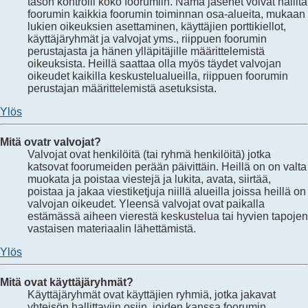
tason kontrolli koko foorumiin. Nämä jäsenet voivat hallita
foorumin kaikkia foorumin toiminnan osa-alueita, mukaan
lukien oikeuksien asettaminen, käyttäjien porttikiellot,
käyttäjäryhmät ja valvojat yms., riippuen foorumin
perustajasta ja hänen ylläpitäjille määrittelemistä
oikeuksista. Heillä saattaa olla myös täydet valvojan
oikeudet kaikilla keskustelualueilla, riippuen foorumin
perustajan määrittelemistä asetuksista.
Ylös
Mitä ovatr valvojat?
Valvojat ovat henkilöitä (tai ryhmä henkilöitä) jotka
katsovat foorumeiden perään päivittäin. Heillä on on valta
muokata ja poistaa viestejä ja lukita, avata, siirtää,
poistaa ja jakaa viestiketjuja niillä alueilla joissa heillä on
valvojan oikeudet. Yleensä valvojat ovat paikalla
estämässä aiheen vierestä keskustelua tai hyvien tapojen
vastaisen materiaalin lähettämistä.
Ylös
Mitä ovat käyttäjäryhmät?
Käyttäjäryhmät ovat käyttäjien ryhmiä, jotka jakavat
yhteisön hallittaviin osiin, joiden kanssa foorumin