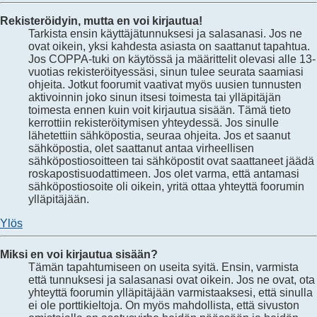
Rekisteröidyin, mutta en voi kirjautua!
Tarkista ensin käyttäjätunnuksesi ja salasanasi. Jos ne
ovat oikein, yksi kahdesta asiasta on saattanut tapahtua.
Jos COPPA-tuki on käytössä ja määrittelit olevasi alle 13-
vuotias rekisteröityessäsi, sinun tulee seurata saamiasi
ohjeita. Jotkut foorumit vaativat myös uusien tunnusten
aktivoinnin joko sinun itsesi toimesta tai ylläpitäjän
toimesta ennen kuin voit kirjautua sisään. Tämä tieto
kerrottiin rekisteröitymisen yhteydessä. Jos sinulle
lähetettiin sähköpostia, seuraa ohjeita. Jos et saanut
sähköpostia, olet saattanut antaa virheellisen
sähköpostiosoitteen tai sähköpostit ovat saattaneet jäädä
roskapostisuodattimeen. Jos olet varma, että antamasi
sähköpostiosoite oli oikein, yritä ottaa yhteyttä foorumin
ylläpitäjään.
Ylös
Miksi en voi kirjautua sisään?
Tämän tapahtumiseen on useita syitä. Ensin, varmista
että tunnuksesi ja salasanasi ovat oikein. Jos ne ovat, ota
yhteyttä foorumin ylläpitäjään varmistaaksesi, että sinulla
ei ole porttikieltoja. On myös mahdollista, että sivuston