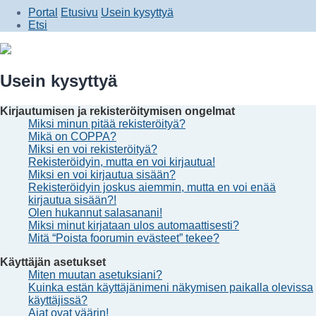
Portal
Etusivu
Usein kysyttyä
Etsi
Usein kysyttyä
Kirjautumisen ja rekisteröitymisen ongelmat
Miksi minun pitää rekisteröityä?
Mikä on COPPA?
Miksi en voi rekisteröityä?
Rekisteröidyin, mutta en voi kirjautua!
Miksi en voi kirjautua sisään?
Rekisteröidyin joskus aiemmin, mutta en voi enää
kirjautua sisään?!
Olen hukannut salasanani!
Miksi minut kirjataan ulos automaattisesti?
Mitä “Poista foorumin evästeet” tekee?
Käyttäjän asetukset
Miten muutan asetuksiani?
Kuinka estän käyttäjänimeni näkymisen paikalla olevissa
käyttäjissä?
Ajat ovat väärin!