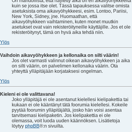
On mahdollista, että näytetty aika on eri aikavyöhykkeeltä
kuin se jossa itse olet. Tässä tapauksessa valitse omista
asetuksista oma aikavyöhykkeesi, esim. Lontoo, Pariisi,
New York, Sidney, jne. Huomaathan, että
aikavyöhykkeen vaihtaminen, kuten monet muutkin
asetukset ovat vain rekisteröityneille käyttäjille. Jos et ole
rekisteröitynyt, tämä on hyvä aika tehdä niin.
Ylös
Vaihdoin aikavyöhykkeen ja kellonaika on silti väärin!
Jos olet varmasti valinnut oikean aikavyöhykkeen ja aika
on silti väärin, on palvelimen kellonaika väärin. Ota
yhteyttä ylläpitäjään korjataksesi ongelman.
Ylös
Kieleni ei ole valittavana!
Joko ylläpitäjä ei ole asentanut kielellesi kielipakettia tai
kukaan ei ole kääntänyt tätä foorumia kielellesi. Kokeile
pyytää foorumin ylläpitäjältä, josko hän voisi asentaa
tarvitsemasi kielipaketin. Jos kielipakettia ei ole
olemassa, voit luoda uuden käännöksen. Lisätietoja
löytyy
phpBB
®:n sivuilta.