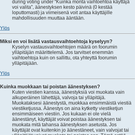
during voting under “Kuinka monta vaihtoehtoa käyttäjä
voi valita”, äänestyksen kesto päivinä (0 kestää
loputtomasti) ja viimeisenä voit antaa käyttäjille
mahdollisuuden muuttaa ääntään.
Ylös
Miksi en voi lisätä vastausvaihtoehtoja kyselyyn?
Kyselyn vastausvaihtoehtojen määrä on foorumin
ylläpitäjän määrittelemä. Jos tarvitset enemmän
vaihtoehtoja kuin on sallittu, ota yhteyttä foorumin
ylläpitäjään.
Ylös
Kuinka muokkaan tai poistan äänestyksen?
Kuten viestien kanssa, äänestyksiä voi muokata vain
alkuperäinen lähettäjä, valvoja tai ylläpitäjä.
Muokataksesi äänestystä, muokkaa ensimmäistä viestiä
viestiketjussa. Äänestys on aina kytketty viestiketjun
ensimmäiseen viestiin. Jos kukaan ei ole vielä
äänestänyt, käyttäjät voivat poistaa äänestyksen tai
muokata mitä tahansa äänestyksen asetusta. Jos
käyttäjät ovat kuitenkin jo äänestäneet, vain valvojat tai