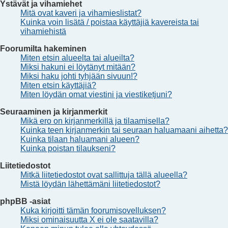
Ystävät ja vihamiehet
Mitä ovat kaveri ja vihamieslistat?
Kuinka voin lisätä / poistaa käyttäjiä kavereista tai
vihamiehistä
Foorumilta hakeminen
Miten etsin alueelta tai alueilta?
Miksi hakuni ei löytänyt mitään?
Miksi haku johti tyhjään sivuun!?
Miten etsin käyttäjiä?
Miten löydän omat viestini ja viestiketjuni?
Seuraaminen ja kirjanmerkit
Mikä ero on kirjanmerkillä ja tilaamisella?
Kuinka teen kirjanmerkin tai seuraan haluamaani aihetta?
Kuinka tilaan haluamani alueen?
Kuinka poistan tilaukseni?
Liitetiedostot
Mitkä liitetiedostot ovat sallittuja tällä alueella?
Mistä löydän lähettämäni liitetiedostot?
phpBB -asiat
Kuka kirjoitti tämän foorumisovelluksen?
Miksi ominaisuutta X ei ole saatavilla?