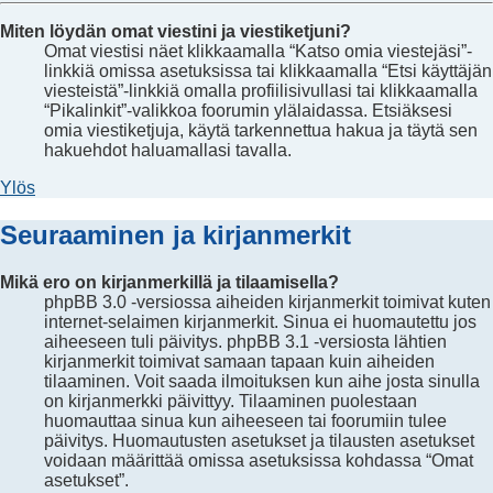
Miten löydän omat viestini ja viestiketjuni?
Omat viestisi näet klikkaamalla “Katso omia viestejäsi”-
linkkiä omissa asetuksissa tai klikkaamalla “Etsi käyttäjän
viesteistä”-linkkiä omalla profiilisivullasi tai klikkaamalla
“Pikalinkit”-valikkoa foorumin ylälaidassa. Etsiäksesi
omia viestiketjuja, käytä tarkennettua hakua ja täytä sen
hakuehdot haluamallasi tavalla.
Ylös
Seuraaminen ja kirjanmerkit
Mikä ero on kirjanmerkillä ja tilaamisella?
phpBB 3.0 -versiossa aiheiden kirjanmerkit toimivat kuten
internet-selaimen kirjanmerkit. Sinua ei huomautettu jos
aiheeseen tuli päivitys. phpBB 3.1 -versiosta lähtien
kirjanmerkit toimivat samaan tapaan kuin aiheiden
tilaaminen. Voit saada ilmoituksen kun aihe josta sinulla
on kirjanmerkki päivittyy. Tilaaminen puolestaan
huomauttaa sinua kun aiheeseen tai foorumiin tulee
päivitys. Huomautusten asetukset ja tilausten asetukset
voidaan määrittää omissa asetuksissa kohdassa “Omat
asetukset”.