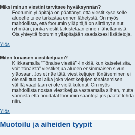
Miksi minun viestini tarvitsee hyväksynnän?
Foorumin ylläpitäjä on päättänyt, että viestit kyseiselle
alueelle tulee tarkastaa ennen lähetystä. On myös
mahdollista, että foorumin ylläpitäjä on siirtänyt sinut
ryhmään, jonka viestit tarkistetaan ennen lähettämistä.
Ota yhteyttä foorumin ylläpitäjään saadaksesi lisätietoja.
Ylös
Miten tönäisen viestiketjuani?
Klikkaamalla “Tönaise viestiä” -linkkiä, kun katselet sitä,
voit “tönäistä” viestiketjua alueen ensimmäisen sivun
yläosaan. Jos et näe tätä, viestiketjujen tönäiseminen ei
ole sallittua tai aika joka viestiketjujen tönäisemisen
välillä vaaditaan ei ole vielä kulunut. On myös
mahdollista nostaa viestiketjua vastaamalla siihen, mutta
varmista että noudatat foorumin sääntöjä jos päätät tehdä
niin.
Ylös
Muotoilu ja aiheiden tyypit