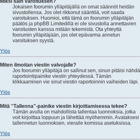
Miksi sain varoituksen?
Jokaisen foorumin ylläpitäjällä on omat säännöt heidän
sivustollensa. Jos olet rikkonut sääntöä, voit saada
varoituksen. Huomioi, että tämä on foorumin ylläpitäjän
päätös ja phpBB Limitedillä ei ole sivustolla annettavien
varoitusten kanssa mitään tekemistä. Ota yhteyttä
foorumin ylläpitäjään, jos olet epävarma annetun
varoituksen syystä.
Ylös
Miten ilmoitan viestin valvojalle?
Jos foorumin ylläpitäjä on sallinut sen, sinun pitäisi nähdä
raportointipainike viestin yhteydessä. Tämän
klikkaaminen vie sinut viestin raportoinnin vaiheiden läpi.
Ylös
Mitä “Tallenna”-painike viestin kirjoittamisessa tekee?
Tämän avulla on mahdollista tallentaa luonnoksia, jotka
voit kirjoittaa loppuun ja lähettää myöhemmin. Avataksesi
tallennetun luonnoksen, vieraile komissa asetuksissa.
Ylös