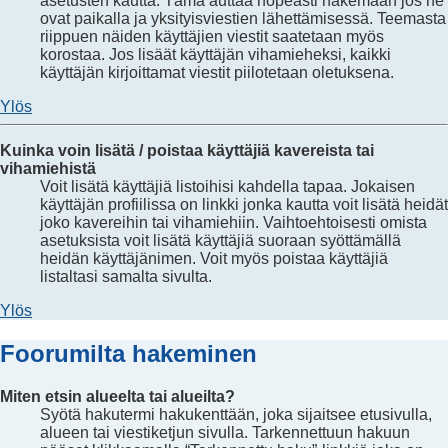
asetusten kautta. Tämä auttaa nopeasti näkemään jos he
ovat paikalla ja yksityisviestien lähettämisessä. Teemasta
riippuen näiden käyttäjien viestit saatetaan myös
korostaa. Jos lisäät käyttäjän vihamieheksi, kaikki
käyttäjän kirjoittamat viestit piilotetaan oletuksena.
Ylös
Kuinka voin lisätä / poistaa käyttäjiä kavereista tai
vihamiehistä
Voit lisätä käyttäjiä listoihisi kahdella tapaa. Jokaisen
käyttäjän profiilissa on linkki jonka kautta voit lisätä heidät
joko kavereihin tai vihamiehiin. Vaihtoehtoisesti omista
asetuksista voit lisätä käyttäjiä suoraan syöttämällä
heidän käyttäjänimen. Voit myös poistaa käyttäjiä
listaltasi samalta sivulta.
Ylös
Foorumilta hakeminen
Miten etsin alueelta tai alueilta?
Syötä hakutermi hakukenttään, joka sijaitsee etusivulla,
alueen tai viestiketjun sivulla. Tarkennettuun hakuun