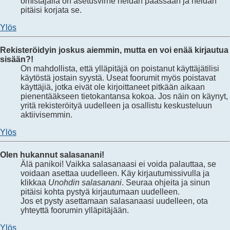
omistajalla on asetusvirhe heidän päässään ja heidän
pitäisi korjata se.
Ylös
Rekisteröidyin joskus aiemmin, mutta en voi enää kirjautua
sisään?!
On mahdollista, että ylläpitäjä on poistanut käyttäjätilisi
käytöstä jostain syystä. Useat foorumit myös poistavat
käyttäjiä, jotka eivät ole kirjoittaneet pitkään aikaan
pienentääkseen tietokantansa kokoa. Jos näin on käynyt,
yritä rekisteröityä uudelleen ja osallistu keskusteluun
aktiivisemmin.
Ylös
Olen hukannut salasanani!
Älä panikoi! Vaikka salasanaasi ei voida palauttaa, se
voidaan asettaa uudelleen. Käy kirjautumissivulla ja
klikkaa
Unohdin salasanani
. Seuraa ohjeita ja sinun
pitäisi kohta pystyä kirjautumaan uudelleen.
Jos et pysty asettamaan salasanaasi uudelleen, ota
yhteyttä foorumin ylläpitäjään.
Ylös