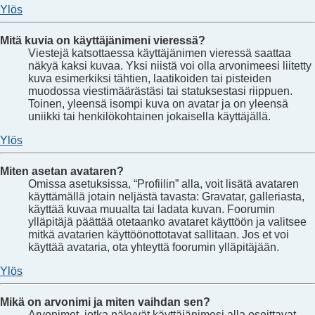
Ylös
Mitä kuvia on käyttäjänimeni vieressä?
Viestejä katsottaessa käyttäjänimen vieressä saattaa
näkyä kaksi kuvaa. Yksi niistä voi olla arvonimeesi liitetty
kuva esimerkiksi tähtien, laatikoiden tai pisteiden
muodossa viestimäärästäsi tai statuksestasi riippuen.
Toinen, yleensä isompi kuva on avatar ja on yleensä
uniikki tai henkilökohtainen jokaisella käyttäjällä.
Ylös
Miten asetan avataren?
Omissa asetuksissa, “Profiilin” alla, voit lisätä avataren
käyttämällä jotain neljästä tavasta: Gravatar, galleriasta,
käyttää kuvaa muualta tai ladata kuvan. Foorumin
ylläpitäjä päättää otetaanko avataret käyttöön ja valitsee
mitkä avatarien käyttöönottotavat sallitaan. Jos et voi
käyttää avataria, ota yhteyttä foorumin ylläpitäjään.
Ylös
Mikä on arvonimi ja miten vaihdan sen?
Arvonimet, jotka näkyvät käyttäjänimesi alla osoittavat