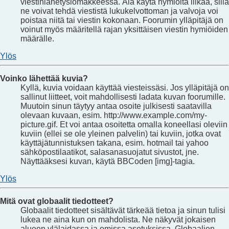
viestinlähetyslomakkeessa. Älä käytä hymiöitä liikaa, sillä
ne voivat tehdä viestistä lukukelvottoman ja valvoja voi
poistaa niitä tai viestin kokonaan. Foorumin ylläpitäjä on
voinut myös määritellä rajan yksittäisen viestin hymiöiden
määrälle.
Ylös
Voinko lähettää kuvia?
Kyllä, kuvia voidaan käyttää viesteissäsi. Jos ylläpitäjä on
sallinut liitteet, voit mahdollisesti ladata kuvan foorumille.
Muutoin sinun täytyy antaa osoite julkisesti saatavilla
olevaan kuvaan, esim. http://www.example.com/my-
picture.gif. Et voi antaa osoitetta omalla koneellasi oleviin
kuviin (ellei se ole yleinen palvelin) tai kuviin, jotka ovat
käyttäjätunnistuksen takana, esim. hotmail tai yahoo
sähköpostilaatikot, salasanasuojatut sivustot, jne.
Näyttääksesi kuvan, käytä BBCoden [img]-tagia.
Ylös
Mitä ovat globaalit tiedotteet?
Globaalit tiedotteet sisältävät tärkeää tietoa ja sinun tulisi
lukea ne aina kun on mahdolista. Ne näkyvät jokaisen
alueen ylälaidassa ja omissa asetuksissa. Globaalien