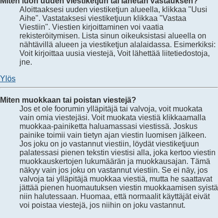
Miten luon uuden viestiketjun tai lähetän vastauksen?
Aloittaaksesi uuden viestiketjun alueella, klikkaa "Uusi
Aihe". Vastataksesi viestiketjuun klikkaa "Vastaa
Viestiin". Viestien kirjoittaminen voi vaatia
rekisteröitymisen. Lista sinun oikeuksistasi alueella on
nähtävillä alueen ja viestiketjun alalaidassa. Esimerkiksi:
Voit kirjoittaa uusia viestejä, Voit lähettää liitetiedostoja,
jne.
Ylös
Miten muokkaan tai poistan viestejä?
Jos et ole foorumin ylläpitäjä tai valvoja, voit muokata
vain omia viestejäsi. Voit muokata viestiä klikkaamalla
muokkaa-painiketta haluamassasi viestissä. Joskus
painike toimii vain tietyn ajan viestin luomisen jälkeen.
Jos joku on jo vastannut viestiin, löydät viestiketjuun
palatessasi pienen tekstin viestisi alla, joka kertoo viestin
muokkauskertojen lukumäärän ja muokkausajan. Tämä
näkyy vain jos joku on vastannut viestiin. Se ei näy, jos
valvoja tai ylläpitäjä muokkaa viestiä, mutta he saattavat
jättää pienen huomautuksen viestin muokkaamisen syistä
niin halutessaan. Huomaa, että normaalit käyttäjät eivät
voi poistaa viestejä, jos niihin on joku vastannut.