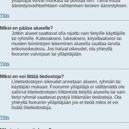
ylläpitäjät voivat muokata tai poistaa sen. Tämä estää
äänestysvaihtoehtojen vaihtamisen kesken äänestyksen.
Ylös
Miksi en pääse alueelle?
Jotkin alueet saattavat olla rajattu vain tietyille käyttäjille
tai ryhmille. Katsoaksesi, lukeaksesi, kirjoittaaksesi tai
muiden toimintojen tekeminen alueella saattaa tarvita
erikoisoikeuksia. Jos haluat oikeudet, ota yhteyttä
foorumin valvojaan tai ylläpitäjään.
Ylös
Miksi en voi liittää tiedostoja?
Liitetiedostojen oikeudet annetaan alueen, ryhmän tai
käyttäjän mukaan. Foorumin ylläpitäjä ei välttämättä ole
sallinut liitetiedostojen liittämistä tietyllä alueella tai vain
tietyt ryhmät saattavat pystyä liittämään tiedostoja. Ota
yhteyttä foorumin ylläpitäjään jos et tiedä miksi et voi
lisätä liitetiedostoja.
Ylös