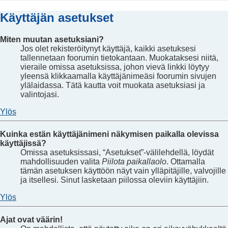
Käyttäjän asetukset
Miten muutan asetuksiani?
Jos olet rekisteröitynyt käyttäjä, kaikki asetuksesi
tallennetaan foorumin tietokantaan. Muokataksesi niitä,
vieraile omissa asetuksissa, johon vievä linkki löytyy
yleensä klikkaamalla käyttäjänimeäsi foorumin sivujen
ylälaidassa. Tätä kautta voit muokata asetuksiasi ja
valintojasi.
Ylös
Kuinka estän käyttäjänimeni näkymisen paikalla olevissa
käyttäjissä?
Omissa asetuksissasi, “Asetukset”-välilehdellä, löydät
mahdollisuuden valita
Piilota paikallaolo
. Ottamalla
tämän asetuksen käyttöön näyt vain ylläpitäjille, valvojille
ja itsellesi. Sinut lasketaan piilossa oleviin käyttäjiin.
Ylös
Ajat ovat väärin!