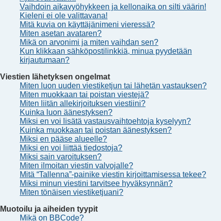
Vaihdoin aikavyöhykkeen ja kellonaika on silti väärin!
Kieleni ei ole valittavana!
Mitä kuvia on käyttäjänimeni vieressä?
Miten asetan avataren?
Mikä on arvonimi ja miten vaihdan sen?
Kun klikkaan sähköpostilinkkiä, minua pyydetään
kirjautumaan?
Viestien lähetyksen ongelmat
Miten luon uuden viestiketjun tai lähetän vastauksen?
Miten muokkaan tai poistan viestejä?
Miten liitän allekirjoituksen viestiini?
Kuinka luon äänestyksen?
Miksi en voi lisätä vastausvaihtoehtoja kyselyyn?
Kuinka muokkaan tai poistan äänestyksen?
Miksi en pääse alueelle?
Miksi en voi liittää tiedostoja?
Miksi sain varoituksen?
Miten ilmoitan viestin valvojalle?
Mitä “Tallenna”-painike viestin kirjoittamisessa tekee?
Miksi minun viestini tarvitsee hyväksynnän?
Miten tönäisen viestiketjuani?
Muotoilu ja aiheiden tyypit
Mikä on BBCode?