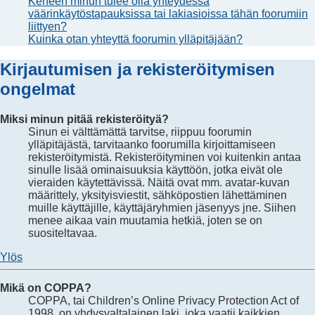
Keneen minun tulee olla yhteydessä
väärinkäytöstapauksissa tai lakiasioissa tähän foorumiin
liittyen?
Kuinka otan yhteyttä foorumin ylläpitäjään?
Kirjautumisen ja rekisteröitymisen
ongelmat
Miksi minun pitää rekisteröityä?
Sinun ei välttämättä tarvitse, riippuu foorumin
ylläpitäjästä, tarvitaanko foorumilla kirjoittamiseen
rekisteröitymistä. Rekisteröityminen voi kuitenkin antaa
sinulle lisää ominaisuuksia käyttöön, jotka eivät ole
vieraiden käytettävissä. Näitä ovat mm. avatar-kuvan
määrittely, yksityisviestit, sähköpostien lähettäminen
muille käyttäjille, käyttäjäryhmien jäsenyys jne. Siihen
menee aikaa vain muutamia hetkiä, joten se on
suositeltavaa.
Ylös
Mikä on COPPA?
COPPA, tai Children’s Online Privacy Protection Act of
1998, on yhdysvaltalainen laki, joka vaatii kaikkien