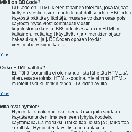
Mikä on BBCode?
BBCode on HTML-kielen tapainen toteutus, joka tarjoaa
tiettyjen viestin osien muotoilumahdollisuuden. BBCoden
käytöstä päättää ylläpitäjä, mutta se voidaan ottaa pois
käytöstä myös viestikohtaisesti viestin
kirjoituslomakkeella. BBCode itsessään on HTML:n
kaltainen, mutta tagit käyttävät < ja > merkkien sijaan
hakasulkuja [ ja ]. BBCoden oppaan löydät
viestinlähetyssivun kautta.
Ylös
Onko HTML sallittu?
Ei. Tällä foorumilla ei ole mahdollista lähettää HTML:ää
siten, että se toimisi HTML-koodina. Yleisimmät HTML-
muotoilut voi kuitenkin tehdä BBCoden avulla.
Ylös
Mitä ovat hymiöt?
Hymiöt tai emoticonit ovat pieniä kuvia joita voidaan
käyttää tunteiden ilmaisemiseen lyhyitä koodeja
käyttämällä. Esimerkiksi :) tarkoittaa iloista ja :( tarkoittaa
surullista. Hymiöiden täysi lista on nähtävillä