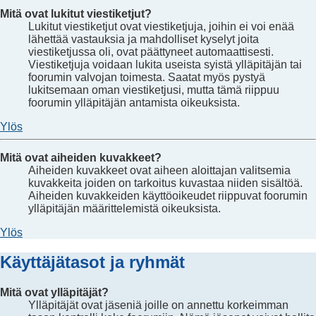
Mitä ovat lukitut viestiketjut?
Lukitut viestiketjut ovat viestiketjuja, joihin ei voi enää
lähettää vastauksia ja mahdolliset kyselyt joita
viestiketjussa oli, ovat päättyneet automaattisesti.
Viestiketjuja voidaan lukita useista syistä ylläpitäjän tai
foorumin valvojan toimesta. Saatat myös pystyä
lukitsemaan oman viestiketjusi, mutta tämä riippuu
foorumin ylläpitäjän antamista oikeuksista.
Ylös
Mitä ovat aiheiden kuvakkeet?
Aiheiden kuvakkeet ovat aiheen aloittajan valitsemia
kuvakkeita joiden on tarkoitus kuvastaa niiden sisältöä.
Aiheiden kuvakkeiden käyttöoikeudet riippuvat foorumin
ylläpitäjän määrittelemistä oikeuksista.
Ylös
Käyttäjätasot ja ryhmät
Mitä ovat ylläpitäjät?
Ylläpitäjät ovat jäseniä joille on annettu korkeimman