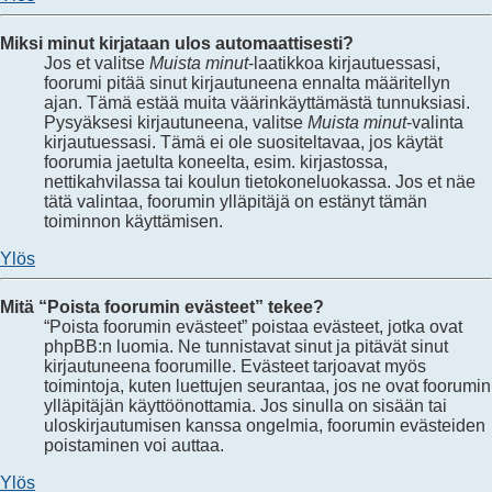
Miksi minut kirjataan ulos automaattisesti?
Jos et valitse
Muista minut
-laatikkoa kirjautuessasi,
foorumi pitää sinut kirjautuneena ennalta määritellyn
ajan. Tämä estää muita väärinkäyttämästä tunnuksiasi.
Pysyäksesi kirjautuneena, valitse
Muista minut
-valinta
kirjautuessasi. Tämä ei ole suositeltavaa, jos käytät
foorumia jaetulta koneelta, esim. kirjastossa,
nettikahvilassa tai koulun tietokoneluokassa. Jos et näe
tätä valintaa, foorumin ylläpitäjä on estänyt tämän
toiminnon käyttämisen.
Ylös
Mitä “Poista foorumin evästeet” tekee?
“Poista foorumin evästeet” poistaa evästeet, jotka ovat
phpBB:n luomia. Ne tunnistavat sinut ja pitävät sinut
kirjautuneena foorumille. Evästeet tarjoavat myös
toimintoja, kuten luettujen seurantaa, jos ne ovat foorumin
ylläpitäjän käyttöönottamia. Jos sinulla on sisään tai
uloskirjautumisen kanssa ongelmia, foorumin evästeiden
poistaminen voi auttaa.
Ylös