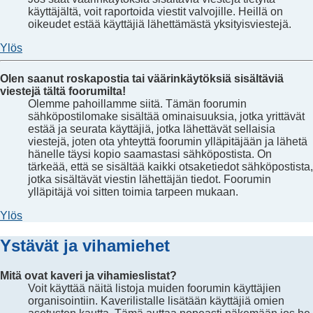
käyttäjältä, voit raportoida viestit valvojille. Heillä on
oikeudet estää käyttäjiä lähettämästä yksityisviestejä.
Ylös
Olen saanut roskapostia tai väärinkäytöksiä sisältäviä
viestejä tältä foorumilta!
Olemme pahoillamme siitä. Tämän foorumin
sähköpostilomake sisältää ominaisuuksia, jotka yrittävät
estää ja seurata käyttäjiä, jotka lähettävät sellaisia
viestejä, joten ota yhteyttä foorumin ylläpitäjään ja lähetä
hänelle täysi kopio saamastasi sähköpostista. On
tärkeää, että se sisältää kaikki otsaketiedot sähköpostista,
jotka sisältävät viestin lähettäjän tiedot. Foorumin
ylläpitäjä voi sitten toimia tarpeen mukaan.
Ylös
Ystävät ja vihamiehet
Mitä ovat kaveri ja vihamieslistat?
Voit käyttää näitä listoja muiden foorumin käyttäjien
organisointiin. Kaverilistalle lisätään käyttäjiä omien