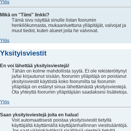
Ylös
Mikä on “Tiimi” linkki?
Tämä sivu näyttää sinulle listan foorumin
henkilökunnasta, mukaanluettuna ylläpitäjät, valvojat ja
muut tiedot, kuten alueet joita he valvovat.
Ylös
Yksityisviestit
En voi lähettää yksityisviestejä!
Tähän on kolme mahdollista syytä. Et ole rekisteröitynyt
ja/tai kirjautunut sisään, foorumin ylläpitäjä on poistanut
yksityisviestit käytöstä koko foorumilta tai foorumin
ylläpitäjä on estänyt sinua lähettämästä yksityisviestejä.
Ota yhteyttä foorumin ylläpitäjään saadaksesi lisätietoja.
Ylös
Saan yksityisviestejä joita en halua!
Voit automaattisesti poistaa yksityisviestit tietyltä
käyttäjältä käyttämällä käyttäjänhallinnan viestisääntöjä.
Jos saat väärinkäytöksiä sisältäviä viestejä tietyltä