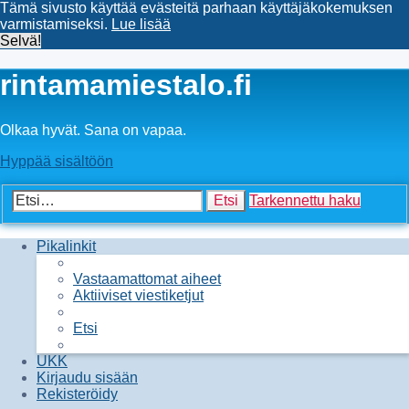
Tämä sivusto käyttää evästeitä parhaan käyttäjäkokemuksen
varmistamiseksi.
Lue lisää
Selvä!
rintamamiestalo.fi
Olkaa hyvät. Sana on vapaa.
Hyppää sisältöön
Etsi
Tarkennettu haku
Pikalinkit
Vastaamattomat aiheet
Aktiiviset viestiketjut
Etsi
UKK
Kirjaudu sisään
Rekisteröidy