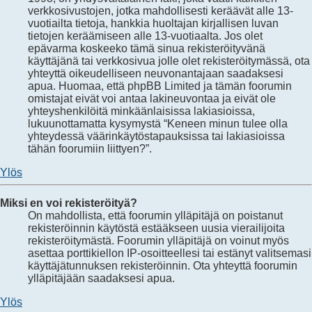
verkkosivustojen, jotka mahdollisesti keräävät alle 13-
vuotiailta tietoja, hankkia huoltajan kirjallisen luvan
tietojen keräämiseen alle 13-vuotiaalta. Jos olet
epävarma koskeeko tämä sinua rekisteröityvänä
käyttäjänä tai verkkosivua jolle olet rekisteröitymässä, ota
yhteyttä oikeudelliseen neuvonantajaan saadaksesi
apua. Huomaa, että phpBB Limited ja tämän foorumin
omistajat eivät voi antaa lakineuvontaa ja eivät ole
yhteyshenkilöitä minkäänlaisissa lakiasioissa,
lukuunottamatta kysymystä “Keneen minun tulee olla
yhteydessä väärinkäytöstapauksissa tai lakiasioissa
tähän foorumiin liittyen?”.
Ylös
Miksi en voi rekisteröityä?
On mahdollista, että foorumin ylläpitäjä on poistanut
rekisteröinnin käytöstä estääkseen uusia vierailijoita
rekisteröitymästä. Foorumin ylläpitäjä on voinut myös
asettaa porttikiellon IP-osoitteellesi tai estänyt valitsemasi
käyttäjätunnuksen rekisteröinnin. Ota yhteyttä foorumin
ylläpitäjään saadaksesi apua.
Ylös