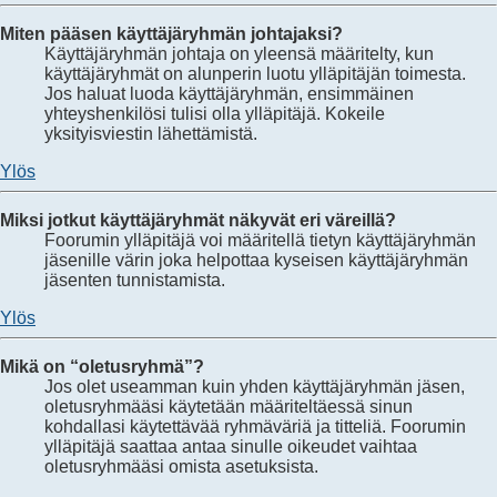
Miten pääsen käyttäjäryhmän johtajaksi?
Käyttäjäryhmän johtaja on yleensä määritelty, kun
käyttäjäryhmät on alunperin luotu ylläpitäjän toimesta.
Jos haluat luoda käyttäjäryhmän, ensimmäinen
yhteyshenkilösi tulisi olla ylläpitäjä. Kokeile
yksityisviestin lähettämistä.
Ylös
Miksi jotkut käyttäjäryhmät näkyvät eri väreillä?
Foorumin ylläpitäjä voi määritellä tietyn käyttäjäryhmän
jäsenille värin joka helpottaa kyseisen käyttäjäryhmän
jäsenten tunnistamista.
Ylös
Mikä on “oletusryhmä”?
Jos olet useamman kuin yhden käyttäjäryhmän jäsen,
oletusryhmääsi käytetään määriteltäessä sinun
kohdallasi käytettävää ryhmäväriä ja titteliä. Foorumin
ylläpitäjä saattaa antaa sinulle oikeudet vaihtaa
oletusryhmääsi omista asetuksista.