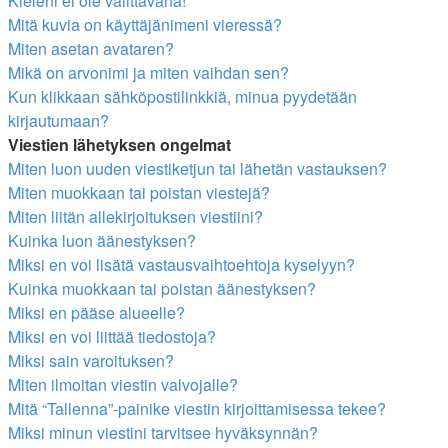
Kieleni ei ole valittavana!
Mitä kuvia on käyttäjänimeni vieressä?
Miten asetan avataren?
Mikä on arvonimi ja miten vaihdan sen?
Kun klikkaan sähköpostilinkkiä, minua pyydetään
kirjautumaan?
Viestien lähetyksen ongelmat
Miten luon uuden viestiketjun tai lähetän vastauksen?
Miten muokkaan tai poistan viestejä?
Miten liitän allekirjoituksen viestiini?
Kuinka luon äänestyksen?
Miksi en voi lisätä vastausvaihtoehtoja kyselyyn?
Kuinka muokkaan tai poistan äänestyksen?
Miksi en pääse alueelle?
Miksi en voi liittää tiedostoja?
Miksi sain varoituksen?
Miten ilmoitan viestin valvojalle?
Mitä “Tallenna”-painike viestin kirjoittamisessa tekee?
Miksi minun viestini tarvitsee hyväksynnän?