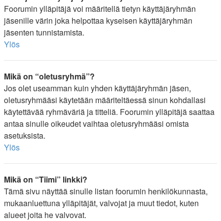
Foorumin ylläpitäjä voi määritellä tietyn käyttäjäryhmän
jäsenille värin joka helpottaa kyseisen käyttäjäryhmän
jäsenten tunnistamista.
Ylös
Mikä on “oletusryhmä”?
Jos olet useamman kuin yhden käyttäjäryhmän jäsen,
oletusryhmääsi käytetään määriteltäessä sinun kohdallasi
käytettävää ryhmäväriä ja titteliä. Foorumin ylläpitäjä saattaa
antaa sinulle oikeudet vaihtaa oletusryhmääsi omista
asetuksista.
Ylös
Mikä on “Tiimi” linkki?
Tämä sivu näyttää sinulle listan foorumin henkilökunnasta,
mukaanluettuna ylläpitäjät, valvojat ja muut tiedot, kuten
alueet joita he valvovat.