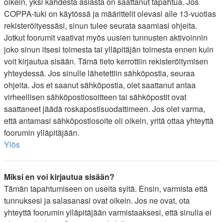
oikein, yksi kahdesta asiasta on saattanut tapahtua. Jos
COPPA-tuki on käytössä ja määrittelit olevasi alle 13-vuotias
rekisteröityessäsi, sinun tulee seurata saamiasi ohjeita.
Jotkut foorumit vaativat myös uusien tunnusten aktivoinnin
joko sinun itsesi toimesta tai ylläpitäjän toimesta ennen kuin
voit kirjautua sisään. Tämä tieto kerrottiin rekisteröitymisen
yhteydessä. Jos sinulle lähetettiin sähköpostia, seuraa
ohjeita. Jos et saanut sähköpostia, olet saattanut antaa
virheellisen sähköpostiosoitteen tai sähköpostit ovat
saattaneet jäädä roskapostisuodattimeen. Jos olet varma,
että antamasi sähköpostiosoite oli oikein, yritä ottaa yhteyttä
foorumin ylläpitäjään.
Ylös
Miksi en voi kirjautua sisään?
Tämän tapahtumiseen on useita syitä. Ensin, varmista että
tunnuksesi ja salasanasi ovat oikein. Jos ne ovat, ota
yhteyttä foorumin ylläpitäjään varmistaaksesi, että sinulla ei