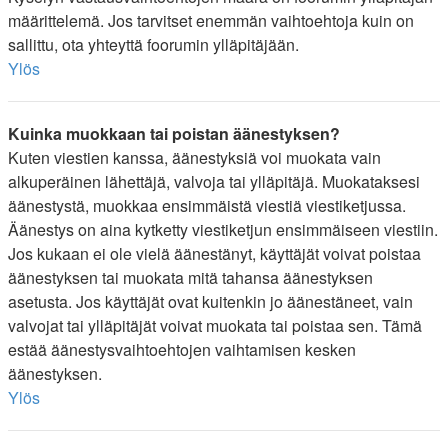
määrittelemä. Jos tarvitset enemmän vaihtoehtoja kuin on
sallittu, ota yhteyttä foorumin ylläpitäjään.
Ylös
Kuinka muokkaan tai poistan äänestyksen?
Kuten viestien kanssa, äänestyksiä voi muokata vain
alkuperäinen lähettäjä, valvoja tai ylläpitäjä. Muokataksesi
äänestystä, muokkaa ensimmäistä viestiä viestiketjussa.
Äänestys on aina kytketty viestiketjun ensimmäiseen viestiin.
Jos kukaan ei ole vielä äänestänyt, käyttäjät voivat poistaa
äänestyksen tai muokata mitä tahansa äänestyksen
asetusta. Jos käyttäjät ovat kuitenkin jo äänestäneet, vain
valvojat tai ylläpitäjät voivat muokata tai poistaa sen. Tämä
estää äänestysvaihtoehtojen vaihtamisen kesken
äänestyksen.
Ylös