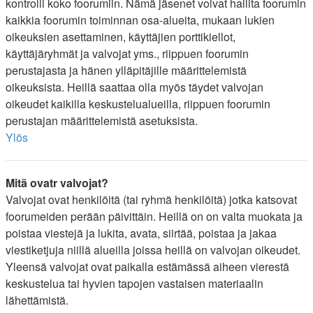
kontrolli koko foorumiin. Nämä jäsenet voivat hallita foorumin
kaikkia foorumin toiminnan osa-alueita, mukaan lukien
oikeuksien asettaminen, käyttäjien porttikiellot,
käyttäjäryhmät ja valvojat yms., riippuen foorumin
perustajasta ja hänen ylläpitäjille määrittelemistä
oikeuksista. Heillä saattaa olla myös täydet valvojan
oikeudet kaikilla keskustelualueilla, riippuen foorumin
perustajan määrittelemistä asetuksista.
Ylös
Mitä ovatr valvojat?
Valvojat ovat henkilöitä (tai ryhmä henkilöitä) jotka katsovat
foorumeiden perään päivittäin. Heillä on on valta muokata ja
poistaa viestejä ja lukita, avata, siirtää, poistaa ja jakaa
viestiketjuja niillä alueilla joissa heillä on valvojan oikeudet.
Yleensä valvojat ovat paikalla estämässä aiheen vierestä
keskustelua tai hyvien tapojen vastaisen materiaalin
lähettämistä.