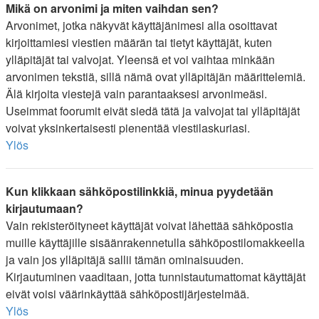
Mikä on arvonimi ja miten vaihdan sen?
Arvonimet, jotka näkyvät käyttäjänimesi alla osoittavat
kirjoittamiesi viestien määrän tai tietyt käyttäjät, kuten
ylläpitäjät tai valvojat. Yleensä et voi vaihtaa minkään
arvonimen tekstiä, sillä nämä ovat ylläpitäjän määrittelemiä.
Älä kirjoita viestejä vain parantaaksesi arvonimeäsi.
Useimmat foorumit eivät siedä tätä ja valvojat tai ylläpitäjät
voivat yksinkertaisesti pienentää viestilaskuriasi.
Ylös
Kun klikkaan sähköpostilinkkiä, minua pyydetään
kirjautumaan?
Vain rekisteröityneet käyttäjät voivat lähettää sähköpostia
muille käyttäjille sisäänrakennetulla sähköpostilomakkeella
ja vain jos ylläpitäjä sallii tämän ominaisuuden.
Kirjautuminen vaaditaan, jotta tunnistautumattomat käyttäjät
eivät voisi väärinkäyttää sähköpostijärjestelmää.
Ylös