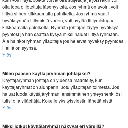
olla jopa piilotettuja jäsenyyksiä. Jos ryhmä on avoin, voit
liittyä siihen klikkaamalla painiketta. Jos ryhmä vaatii
hyväksynnän liittymistä varten, voit pyytää liittymislupaa
klikkaamalla painiketta. Ryhmän johtajan täytyy hyväksyä
pyyntösi ja hän saattaa kysyä miksi haluat liittyä ryhmään.
Älä häiriköi ryhmän ylläpitäjiä jos he eivät hyväksy pyyntöäsi.
Heillä on syynsä.
Ylös
Miten pääsen käyttäjäryhmän johtajaksi?
Käyttäjäryhmän johtaja on yleensä määritelty, kun
käyttäjäryhmät on alunperin luotu ylläpitäjän toimesta. Jos
haluat luoda käyttäjäryhmän, ensimmäinen yhteyshenkilösi
tulisi olla ylläpitäjä. Kokeile yksityisviestin lähettämistä.
Ylös
Miksi jotkut käyttäjäryhmät näkyvät eri väreillä?