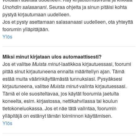
Unohdin salasanani
. Seuraa ohjeita ja sinun pitäisi kohta
pystyä kirjautumaan uudelleen.
Jos et pysty asettamaan salasanaasi uudelleen, ota yhteyttä
foorumin ylläpitäjään.
Ylös
Miksi minut kirjataan ulos automaattisesti?
Jos et valitse
Muista minut
-laatikkoa kirjautuessasi, foorumi
pitää sinut kirjautuneena ennalta määritellyn ajan. Tämä
estää muita väärinkäyttämästä tunnuksiasi. Pysyäksesi
kirjautuneena, valitse
Muista minut
-valinta kirjautuessasi.
Tämä ei ole suositeltavaa, jos käytät foorumia jaetulta
koneelta, esim. kirjastossa, nettikahvilassa tai koulun
tietokoneluokassa. Jos et näe tätä valintaa, foorumin
ylläpitäjä on estänyt tämän toiminnon käyttämisen.
Ylös