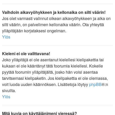
Vaihdoin aikavyöhykkeen ja kellonaika on silti väärin!
Jos olet varmasti valinnut oikean aikavyöhykkeen ja aika on
silti väärin, on palvelimen kellonaika väärin. Ota yhteyttä
ylläpitäjään korjataksesi ongelman.
Ylös
Kieleni ei ole valittavana!
Joko ylläpitäjä ei ole asentanut kielellesi kielipakettia tai
kukaan ei ole kääntänyt tätä foorumia kielellesi. Kokeile
pyytää foorumin ylläpitäjältä, josko hän voisi asentaa
tarvitsemasi kielipaketin. Jos kielipakettia ei ole olemassa,
voit luoda uuden käännöksen. Lisätietoja löytyy
phpBB
®:n
sivuilta.
Ylös
Mitä kuvia on käyttäjänimeni vieressä?