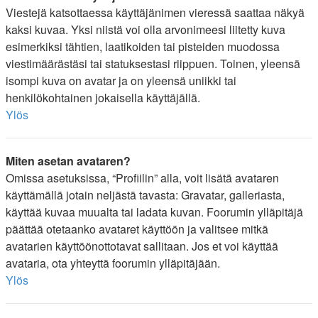
Viestejä katsottaessa käyttäjänimen vieressä saattaa näkyä
kaksi kuvaa. Yksi niistä voi olla arvonimeesi liitetty kuva
esimerkiksi tähtien, laatikoiden tai pisteiden muodossa
viestimäärästäsi tai statuksestasi riippuen. Toinen, yleensä
isompi kuva on avatar ja on yleensä uniikki tai
henkilökohtainen jokaisella käyttäjällä.
Ylös
Miten asetan avataren?
Omissa asetuksissa, “Profiilin” alla, voit lisätä avataren
käyttämällä jotain neljästä tavasta: Gravatar, galleriasta,
käyttää kuvaa muualta tai ladata kuvan. Foorumin ylläpitäjä
päättää otetaanko avataret käyttöön ja valitsee mitkä
avatarien käyttöönottotavat sallitaan. Jos et voi käyttää
avataria, ota yhteyttä foorumin ylläpitäjään.
Ylös