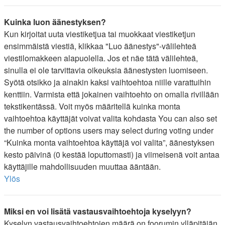
Kuinka luon äänestyksen?
Kun kirjoitat uuta viestiketjua tai muokkaat viestiketjun
ensimmäistä viestiä, klikkaa "Luo äänestys"-välilehteä
viestilomakkeen alapuolella. Jos et näe tätä välilehteä,
sinulla ei ole tarvittavia oikeuksia äänestysten luomiseen.
Syötä otsikko ja ainakin kaksi vaihtoehtoa niille varattuihin
kenttiin. Varmista että jokainen vaihtoehto on omalla rivillään
tekstikentässä. Voit myös määritellä kuinka monta
vaihtoehtoa käyttäjät voivat valita kohdasta You can also set
the number of options users may select during voting under
“Kuinka monta vaihtoehtoa käyttäjä voi valita”, äänestyksen
kesto päivinä (0 kestää loputtomasti) ja viimeisenä voit antaa
käyttäjille mahdollisuuden muuttaa ääntään.
Ylös
Miksi en voi lisätä vastausvaihtoehtoja kyselyyn?
Kyselyn vastausvaihtoehtojen määrä on foorumin ylläpitäjän