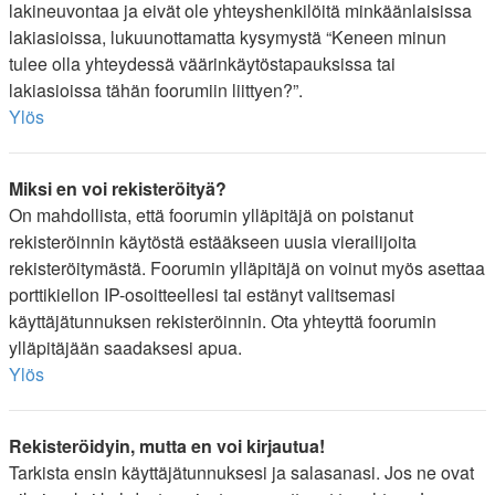
lakineuvontaa ja eivät ole yhteyshenkilöitä minkäänlaisissa
lakiasioissa, lukuunottamatta kysymystä “Keneen minun
tulee olla yhteydessä väärinkäytöstapauksissa tai
lakiasioissa tähän foorumiin liittyen?”.
Ylös
Miksi en voi rekisteröityä?
On mahdollista, että foorumin ylläpitäjä on poistanut
rekisteröinnin käytöstä estääkseen uusia vierailijoita
rekisteröitymästä. Foorumin ylläpitäjä on voinut myös asettaa
porttikiellon IP-osoitteellesi tai estänyt valitsemasi
käyttäjätunnuksen rekisteröinnin. Ota yhteyttä foorumin
ylläpitäjään saadaksesi apua.
Ylös
Rekisteröidyin, mutta en voi kirjautua!
Tarkista ensin käyttäjätunnuksesi ja salasanasi. Jos ne ovat