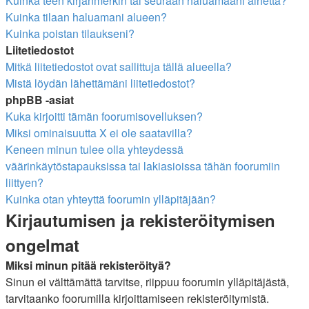
Kuinka teen kirjanmerkin tai seuraan haluamaani aihetta?
Kuinka tilaan haluamani alueen?
Kuinka poistan tilaukseni?
Liitetiedostot
Mitkä liitetiedostot ovat sallittuja tällä alueella?
Mistä löydän lähettämäni liitetiedostot?
phpBB -asiat
Kuka kirjoitti tämän foorumisovelluksen?
Miksi ominaisuutta X ei ole saatavilla?
Keneen minun tulee olla yhteydessä
väärinkäytöstapauksissa tai lakiasioissa tähän foorumiin
liittyen?
Kuinka otan yhteyttä foorumin ylläpitäjään?
Kirjautumisen ja rekisteröitymisen
ongelmat
Miksi minun pitää rekisteröityä?
Sinun ei välttämättä tarvitse, riippuu foorumin ylläpitäjästä,
tarvitaanko foorumilla kirjoittamiseen rekisteröitymistä.