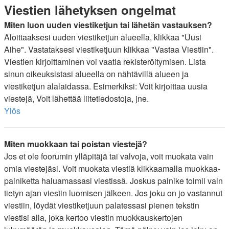
Viestien lähetyksen ongelmat
Miten luon uuden viestiketjun tai lähetän vastauksen?
Aloittaaksesi uuden viestiketjun alueella, klikkaa "Uusi
Aihe". Vastataksesi viestiketjuun klikkaa "Vastaa Viestiin".
Viestien kirjoittaminen voi vaatia rekisteröitymisen. Lista
sinun oikeuksistasi alueella on nähtävillä alueen ja
viestiketjun alalaidassa. Esimerkiksi: Voit kirjoittaa uusia
viestejä, Voit lähettää liitetiedostoja, jne.
Ylös
Miten muokkaan tai poistan viestejä?
Jos et ole foorumin ylläpitäjä tai valvoja, voit muokata vain
omia viestejäsi. Voit muokata viestiä klikkaamalla muokkaa-
painiketta haluamassasi viestissä. Joskus painike toimii vain
tietyn ajan viestin luomisen jälkeen. Jos joku on jo vastannut
viestiin, löydät viestiketjuun palatessasi pienen tekstin
viestisi alla, joka kertoo viestin muokkauskertojen