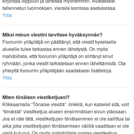
kirjoittaa loppuun ja lähettää myöhemmin. Avataksesi
tallennetun luonnoksen, vieraile komissa asetuksissa.
Ylös
Miksi minun viestini tarvitsee hyväksynnän?
Foorumin ylläpitäjä on päättänyt, että viestit kyseiselle
alueelle tulee tarkastaa ennen lähetystä. On myös
mahdollista, että foorumin ylläpitäjä on siirtänyt sinut
ryhmään, jonka viestit tarkistetaan ennen lähettämistä. Ota
yhteyttä foorumin ylläpitäjään saadaksesi lisätietoja.
Ylös
Miten tönäisen viestiketjuani?
Klikkaamalla “Tönaise viestiä” -linkkiä, kun katselet sitä, voit
“tönäistä” viestiketjua alueen ensimmäisen sivun yläosaan.
Jos et näe tätä, viestiketjujen tönäiseminen ei ole sallittua tai
aika joka viestiketjujen tönäisemisen välillä vaaditaan ei ole
vielä kulunut. On myös mahdollista nostaa viestiketjua