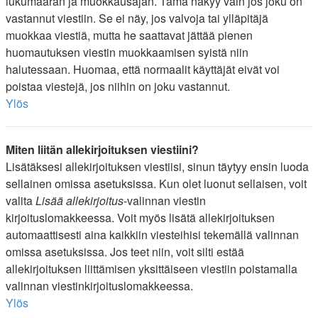
lukumäärän ja muokkausajan. Tämä näkyy vain jos joku on
vastannut viestiin. Se ei näy, jos valvoja tai ylläpitäjä
muokkaa viestiä, mutta he saattavat jättää pienen
huomautuksen viestin muokkaamisen syistä niin
halutessaan. Huomaa, että normaalit käyttäjät eivät voi
poistaa viestejä, jos niihin on joku vastannut.
Ylös
Miten liitän allekirjoituksen viestiini?
Lisätäksesi allekirjoituksen viestiisi, sinun täytyy ensin luoda
sellainen omissa asetuksissa. Kun olet luonut sellaisen, voit
valita
Lisää allekirjoitus
-valinnan viestin
kirjoituslomakkeessa. Voit myös lisätä allekirjoituksen
automaattisesti aina kaikkiin viesteihisi tekemällä valinnan
omissa asetuksissa. Jos teet niin, voit silti estää
allekirjoituksen liittämisen yksittäiseen viestiin poistamalla
valinnan viestinkirjoituslomakkeessa.
Ylös