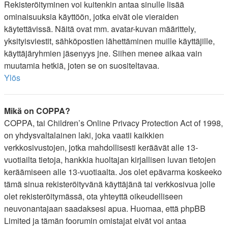
Rekisteröityminen voi kuitenkin antaa sinulle lisää
ominaisuuksia käyttöön, jotka eivät ole vieraiden
käytettävissä. Näitä ovat mm. avatar-kuvan määrittely,
yksityisviestit, sähköpostien lähettäminen muille käyttäjille,
käyttäjäryhmien jäsenyys jne. Siihen menee aikaa vain
muutamia hetkiä, joten se on suositeltavaa.
Ylös
Mikä on COPPA?
COPPA, tai Children’s Online Privacy Protection Act of 1998,
on yhdysvaltalainen laki, joka vaatii kaikkien
verkkosivustojen, jotka mahdollisesti keräävät alle 13-
vuotiailta tietoja, hankkia huoltajan kirjallisen luvan tietojen
keräämiseen alle 13-vuotiaalta. Jos olet epävarma koskeeko
tämä sinua rekisteröityvänä käyttäjänä tai verkkosivua jolle
olet rekisteröitymässä, ota yhteyttä oikeudelliseen
neuvonantajaan saadaksesi apua. Huomaa, että phpBB
Limited ja tämän foorumin omistajat eivät voi antaa