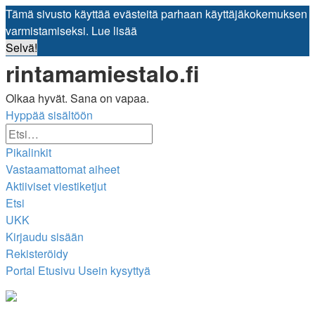
Tämä sivusto käyttää evästeitä parhaan käyttäjäkokemuksen
varmistamiseksi.
Lue lisää
Selvä!
rintamamiestalo.fi
Olkaa hyvät. Sana on vapaa.
Hyppää sisältöön
Tarkennettu
Etsi
haku
Pikalinkit
Vastaamattomat aiheet
Aktiiviset viestiketjut
Etsi
UKK
Kirjaudu sisään
Rekisteröidy
Portal
Etusivu
Usein kysyttyä
Etsi