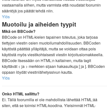
vastaamalla siihen, mutta varmista että noudatat foorumin
sääntöjä jos päätät tehdä niin.
Ylös
Muotoilu ja aiheiden tyypit
Mikä on BBCode?
BBCode on HTML-kielen tapainen toteutus, joka tarjoaa
tiettyjen viestin osien muotoilumahdollisuuden. BBCoden
käytöstä päättää ylläpitäjä, mutta se voidaan ottaa pois
käytöstä myös viestikohtaisesti viestin kirjoituslomakkeella.
BBCode itsessään on HTML:n kaltainen, mutta tagit
käyttävät < ja > merkkien sijaan hakasulkuja [ ja ]. BBCoden
oppaan löydät viestinlähetyssivun kautta.
Ylös
Onko HTML sallittu?
Ei. Tällä foorumilla ei ole mahdollista lähettää HTML:ää
siten, että se toimisi HTML-koodina. Yleisimmät HTML-