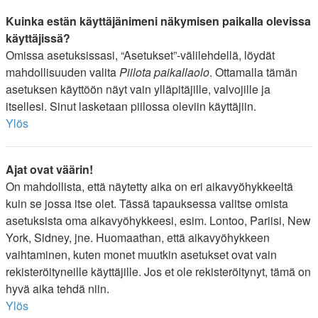
Kuinka estän käyttäjänimeni näkymisen paikalla olevissa
käyttäjissä?
Omissa asetuksissasi, “Asetukset”-välilehdellä, löydät
mahdollisuuden valita
Piilota paikallaolo
. Ottamalla tämän
asetuksen käyttöön näyt vain ylläpitäjille, valvojille ja
itsellesi. Sinut lasketaan piilossa oleviin käyttäjiin.
Ylös
Ajat ovat väärin!
On mahdollista, että näytetty aika on eri aikavyöhykkeeltä
kuin se jossa itse olet. Tässä tapauksessa valitse omista
asetuksista oma aikavyöhykkeesi, esim. Lontoo, Pariisi, New
York, Sidney, jne. Huomaathan, että aikavyöhykkeen
vaihtaminen, kuten monet muutkin asetukset ovat vain
rekisteröityneille käyttäjille. Jos et ole rekisteröitynyt, tämä on
hyvä aika tehdä niin.
Ylös