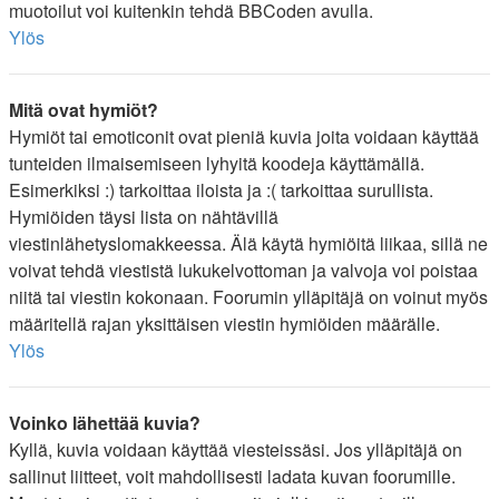
muotoilut voi kuitenkin tehdä BBCoden avulla.
Ylös
Mitä ovat hymiöt?
Hymiöt tai emoticonit ovat pieniä kuvia joita voidaan käyttää
tunteiden ilmaisemiseen lyhyitä koodeja käyttämällä.
Esimerkiksi :) tarkoittaa iloista ja :( tarkoittaa surullista.
Hymiöiden täysi lista on nähtävillä
viestinlähetyslomakkeessa. Älä käytä hymiöitä liikaa, sillä ne
voivat tehdä viestistä lukukelvottoman ja valvoja voi poistaa
niitä tai viestin kokonaan. Foorumin ylläpitäjä on voinut myös
määritellä rajan yksittäisen viestin hymiöiden määrälle.
Ylös
Voinko lähettää kuvia?
Kyllä, kuvia voidaan käyttää viesteissäsi. Jos ylläpitäjä on
sallinut liitteet, voit mahdollisesti ladata kuvan foorumille.