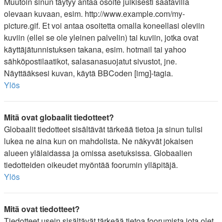
Muutoin sinun täytyy antaa osoite julkisesti saatavilla
olevaan kuvaan, esim. http://www.example.com/my-
picture.gif. Et voi antaa osoitetta omalla koneellasi oleviin
kuviin (ellei se ole yleinen palvelin) tai kuviin, jotka ovat
käyttäjätunnistuksen takana, esim. hotmail tai yahoo
sähköpostilaatikot, salasanasuojatut sivustot, jne.
Näyttääksesi kuvan, käytä BBCoden [img]-tagia.
Ylös
Mitä ovat globaalit tiedotteet?
Globaalit tiedotteet sisältävät tärkeää tietoa ja sinun tulisi
lukea ne aina kun on mahdolista. Ne näkyvät jokaisen
alueen ylälaidassa ja omissa asetuksissa. Globaalien
tiedotteiden oikeudet myöntää foorumin ylläpitäjä.
Ylös
Mitä ovat tiedotteet?
Tiedotteet usein sisältävät tärkeää tietoa foorumista jota olet