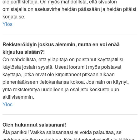
ole porttikieltoja. On myös mahdollista, että sivuston
omistajalla on asetusvirhe heidän päässään ja heidän pitäisi
korjata se.
Ylös
Rekisteröidyin joskus aiemmin, mutta en voi enää
kirjautua sisään?!
On mahdollista, että ylläpitäjä on poistanut käyttäjätilisi
käytöstä jostain syystä. Useat foorumit myös poistavat
käyttäjiä, jotka eivät ole kirjoittaneet pitkään aikaan
pienentääkseen tietokantansa kokoa. Jos näin on käynyt,
yritä rekisteröityä uudelleen ja osallistu keskusteluun
aktiivisemmin.
Ylös
Olen hukannut salasanani!
Älä panikoi! Vaikka salasanaasi ei voida palauttaa, se
voidaan asettaa uudelleen. Käy kirjautumissivulla ja klikkaa