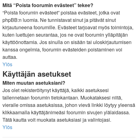
Mitä “Poista foorumin evästeet” tekee?
“Poista foorumin evästeet” poistaa evästeet, jotka ovat
phpBB:n luomia. Ne tunnistavat sinut ja pitävät sinut
kirjautuneena foorumille. Evästeet tarjoavat myös toimintoja,
kuten luettujen seurantaa, jos ne ovat foorumin ylläpitäjän
käyttöönottamia. Jos sinulla on sisään tai uloskirjautumisen
kanssa ongelmia, foorumin evästeiden poistaminen voi
auttaa.
Ylös
Käyttäjän asetukset
Miten muutan asetuksiani?
Jos olet rekisteröitynyt käyttäjä, kaikki asetuksesi
tallennetaan foorumin tietokantaan. Muokataksesi niitä,
vieraile omissa asetuksissa, johon vievä linkki löytyy yleensä
klikkaamalla käyttäjänimeäsi foorumin sivujen ylälaidassa.
Tätä kautta voit muokata asetuksiasi ja valintojasi.
Ylös