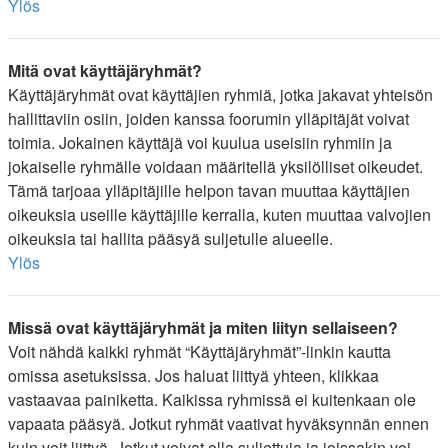
Ylös
Mitä ovat käyttäjäryhmät?
Käyttäjäryhmät ovat käyttäjien ryhmiä, jotka jakavat yhteisön
hallittaviin osiin, joiden kanssa foorumin ylläpitäjät voivat
toimia. Jokainen käyttäjä voi kuulua useisiin ryhmiin ja
jokaiselle ryhmälle voidaan määritellä yksilölliset oikeudet.
Tämä tarjoaa ylläpitäjille helpon tavan muuttaa käyttäjien
oikeuksia useille käyttäjille kerralla, kuten muuttaa valvojien
oikeuksia tai hallita pääsyä suljetulle alueelle.
Ylös
Missä ovat käyttäjäryhmät ja miten liityn sellaiseen?
Voit nähdä kaikki ryhmät “Käyttäjäryhmät”-linkin kautta
omissa asetuksissa. Jos haluat liittyä yhteen, klikkaa
vastaavaa painiketta. Kaikissa ryhmissä ei kuitenkaan ole
vapaata pääsyä. Jotkut ryhmät vaativat hyväksynnän ennen
kuin voit liittyä. Jotkut voivat olla suljettuja ja joissakin voi